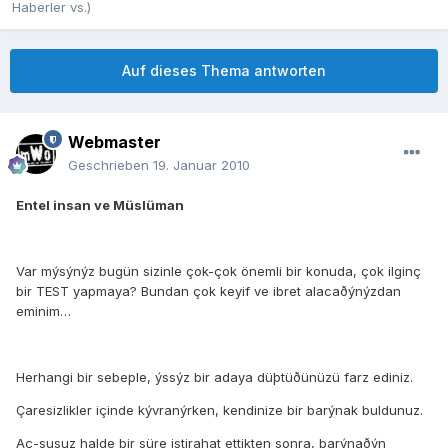
Haberler vs.)
Auf dieses Thema antworten
Webmaster
Geschrieben
19. Januar 2010
Entel insan ve Müslüman
Var mýsýnýz bugün sizinle çok-çok önemli bir konuda, çok ilginç
bir TEST yapmaya? Bundan çok keyif ve ibret alacaðýnýzdan
eminim…
Herhangi bir sebeple, ýssýz bir adaya düþtüðünüzü farz ediniz.
Çaresizlikler içinde kývranýrken, kendinize bir barýnak buldunuz.
Aç-susuz halde bir süre istirahat ettikten sonra, barýnaðýn