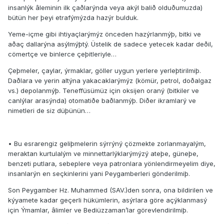
insanlýk âleminin ilk çaðlarýnda veya akýl balið olduðumuzda)
bütün her þeyi etrafýmýzda hazýr bulduk.
Yeme-içme gibi ihtiyaçlarýmýz önceden hazýrlanmýþ, bitki ve
aðaç dallarýna asýlmýþtý. Üstelik de sadece yetecek kadar deðil,
cömertçe ve binlerce çeþitleriyle…
Çeþmeler, çaylar, ýrmaklar, göller uygun yerlere yerleþtirilmiþ.
Daðlara ve yerin altýna yakacaklarýmýz (kömür, petrol, doðalgaz
vs.) depolanmýþ. Teneffüsümüz için oksijen oraný (bitkiler ve
canlýlar arasýnda) otomatiðe baðlanmýþ. Diðer ikramlarý ve
nimetleri de siz düþünün…
• Bu esrarengiz geliþmelerin sýrrýný çözmekte zorlanmayalým,
meraktan kurtulalým ve minnettarlýklarýmýzý ateþe, güneþe,
benzeti putlara, sebeplere veya patronlara yönlendirmeyelim diye,
insanlarýn en seçkinlerini yani Peygamberleri gönderilmiþ.
Son Peygamber Hz. Muhammed (SAV.)den sonra, ona bildirilen ve
kýyamete kadar geçerli hükümlerin, asýrlara göre açýklanmasý
için Ýmamlar, âlimler ve Bediüzzaman’lar görevlendirilmiþ.