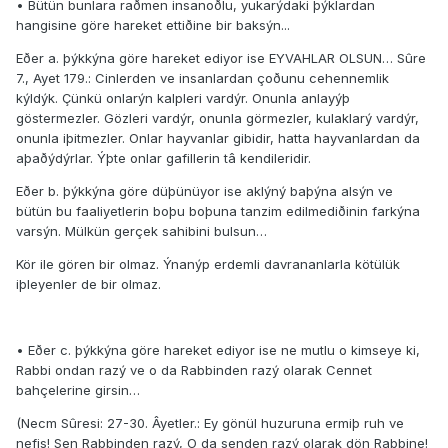
• Bütün bunlara raðmen insanoðlu, yukarýdaki þýklardan
hangisine göre hareket ettiðine bir baksýn...
Eðer a. þýkkýna göre hareket ediyor ise EYVAHLAR OLSUN… Sûre
7., Ayet 179.: Cinlerden ve insanlardan çoðunu cehennemlik
kýldýk. Çünkü onlarýn kalpleri vardýr. Onunla anlayýþ
göstermezler. Gözleri vardýr, onunla görmezler, kulaklarý vardýr,
onunla iþitmezler. Onlar hayvanlar gibidir, hatta hayvanlardan da
aþaðýdýrlar. Ýþte onlar gafillerin tâ kendileridir.
Eðer b. þýkkýna göre düþünüyor ise aklýný baþýna alsýn ve
bütün bu faaliyetlerin boþu boþuna tanzim edilmediðinin farkýna
varsýn. Mülkün gerçek sahibini bulsun…
Kör ile gören bir olmaz. Ýnanýp erdemli davrananlarla kötülük
iþleyenler de bir olmaz.
• Eðer c. þýkkýna göre hareket ediyor ise ne mutlu o kimseye ki,
Rabbi ondan razý ve o da Rabbinden razý olarak Cennet
bahçelerine girsin…
(Necm Sûresi: 27-30. Âyetler.: Ey gönül huzuruna ermiþ ruh ve
nefis! Sen Rabbinden razý, O da senden razý olarak dön Rabbine!