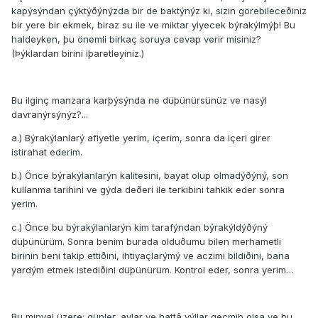
kapýsýndan çýktýðýnýzda bir de baktýnýz ki, sizin görebileceðiniz
bir yere bir ekmek, biraz su ile ve miktar yiyecek býrakýlmýþ! Bu
haldeyken, þu önemli birkaç soruya cevap verir misiniz?
(Þýklardan birini iþaretleyiniz.)
Bu ilginç manzara karþýsýnda ne düþünürsünüz ve nasýl
davranýrsýnýz?...
a.) Býrakýlanlarý afiyetle yerim, içerim, sonra da içeri girer
istirahat ederim.
b.) Önce býrakýlanlarýn kalitesini, bayat olup olmadýðýný, son
kullanma tarihini ve gýda deðeri ile terkibini tahkik eder sonra
yerim.
c.) Önce bu býrakýlanlarýn kim tarafýndan býrakýldýðýný
düþünürüm. Sonra benim burada olduðumu bilen merhametli
birinin beni takip ettiðini, ihtiyaçlarýmý ve aczimi bildiðini, bana
yardým etmek istediðini düþünürüm. Kontrol eder, sonra yerim…
Bu minval üzere; günler, aylar ve hattâ yýllar geçmiþ olsa ve bu