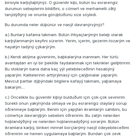
birisiyle karþýlaþtýnýz. O güvenilir kiþi, bütün bu esrarengiz
durumun sebeplerini bildiðini, o cömert ve merhametli zâtý
tanýdýðýný ve onunla görüþtüðünü size söyledi.
Bu durumda neler düþünür ve nasýl davranýrsýnýz?
a.) Bunlarý kafama takmam. Bütün ihtiyaçlarýmýn beleþ olarak
karþýlanmanýn keyfini sürerim. Yerim, içerim, gezerim-tozarým ve
hayatýn tadýný çýkarýrým.
b.) Kendi aklýma güvenirim, baþkalarýna inanmam. Her türlü
avantajdan en iyi bir þekilde faydalanmak için teknikler geliþtiririm.
Bu stoklarýn bana daha kaç yýl yetebileceðinin hesabýný
yaparým. Kalitelerinin arttýrýlmasý için çalýþmalar yaparým.
Mevcut þartlar dýþýndaki bilgilere kafayý takmam, yaþamaya
bakarým…
c.) Öncelikle bu güvenilir kiþiyi bulduðum için çok-çok sevinirim.
Sürekli onun yakýnýnda olmaya ve þu esrarengiz olaylarý sorup
öðrenmeye baþlarým. Benim için yapýlan ikramlarýn sahibini, bu
cömertçe davranýþýn sebebini öðrenirim. Bu zatýn nelerden
hoþlandýðýný ve nelerden hoþlanmadýðýný sorarým. Bütün
ikramlara karþý, biriken minnet borçlarýmý nasýl ödeyebileceðimi
öðrenirim ve hemen uygulamaya baþlarým. Bundan çok zevk