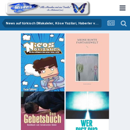
News auf türkisch (Makaleler, Köse Yazilari, Haberler vs.)