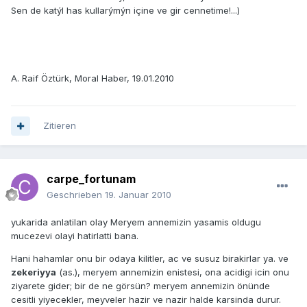
Sen de katýl has kullarýmýn içine ve gir cennetime!...)
A. Raif Öztürk, Moral Haber, 19.01.2010
Zitieren
carpe_fortunam
Geschrieben
19. Januar 2010
yukarida anlatilan olay Meryem annemizin yasamis oldugu
mucezevi olayi hatirlatti bana.
Hani hahamlar onu bir odaya kilitler, ac ve susuz birakirlar ya. ve
zekeriyya
(as.), meryem annemizin enistesi, ona acidigi icin onu
ziyarete gider; bir de ne görsün? meryem annemizin önünde
cesitli yiyecekler, meyveler hazir ve nazir halde karsinda durur.