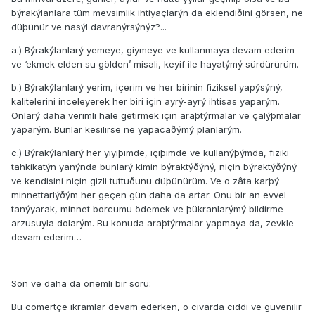
býrakýlanlara tüm mevsimlik ihtiyaçlarýn da eklendiðini görsen, ne
düþünür ve nasýl davranýrsýnýz?...
a.) Býrakýlanlarý yemeye, giymeye ve kullanmaya devam ederim
ve ‘ekmek elden su gölden’ misali, keyif ile hayatýmý sürdürürüm.
b.) Býrakýlanlarý yerim, içerim ve her birinin fiziksel yapýsýný,
kalitelerini inceleyerek her biri için ayrý-ayrý ihtisas yaparým.
Onlarý daha verimli hale getirmek için araþtýrmalar ve çalýþmalar
yaparým. Bunlar kesilirse ne yapacaðýmý planlarým.
c.) Býrakýlanlarý her yiyiþimde, içiþimde ve kullanýþýmda, fiziki
tahkikatýn yanýnda bunlarý kimin býraktýðýný, niçin býraktýðýný
ve kendisini niçin gizli tuttuðunu düþünürüm. Ve o zâta karþý
minnettarlýðým her geçen gün daha da artar. Onu bir an evvel
tanýyarak, minnet borcumu ödemek ve þükranlarýmý bildirme
arzusuyla dolarým. Bu konuda araþtýrmalar yapmaya da, zevkle
devam ederim…
Son ve daha da önemli bir soru:
Bu cömertçe ikramlar devam ederken, o civarda ciddi ve güvenilir