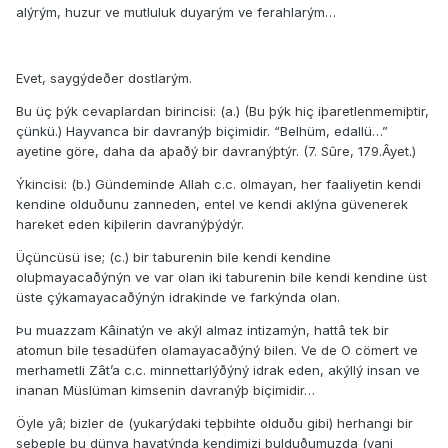
alýrým, huzur ve mutluluk duyarým ve ferahlarým…
Evet, saygýdeðer dostlarým.
Bu üç þýk cevaplardan birincisi: (a.) (Bu þýk hiç iþaretlenmemiþtir,
çünkü.) Hayvanca bir davranýþ biçimidir. “Belhüm, edallü…”
ayetine göre, daha da aþaðý bir davranýþtýr. (7. Sûre, 179.Âyet.)
Ýkincisi: (b.) Gündeminde Allah c.c. olmayan, her faaliyetin kendi
kendine olduðunu zanneden, entel ve kendi aklýna güvenerek
hareket eden kiþilerin davranýþýdýr.
Üçüncüsü ise; (c.) bir taburenin bile kendi kendine
oluþmayacaðýnýn ve var olan iki taburenin bile kendi kendine üst
üste çýkamayacaðýnýn idrakinde ve farkýnda olan.
Þu muazzam Kâinatýn ve akýl almaz intizamýn, hattâ tek bir
atomun bile tesadüfen olamayacaðýný bilen. Ve de O cömert ve
merhametli Zât’a c.c. minnettarlýðýný idrak eden, akýllý insan ve
inanan Müslüman kimsenin davranýþ biçimidir…
Öyle yâ; bizler de (yukarýdaki teþbihte olduðu gibi) herhangi bir
sebeple þu dünya hayatýnda kendimizi bulduðumuzda (yani