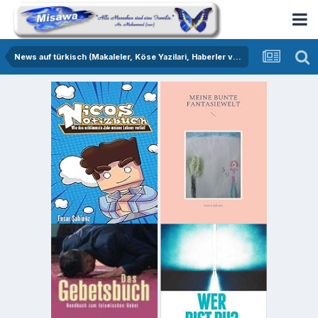
News auf türkisch (Makaleler, Köse Yazilari, Haberler vs.)