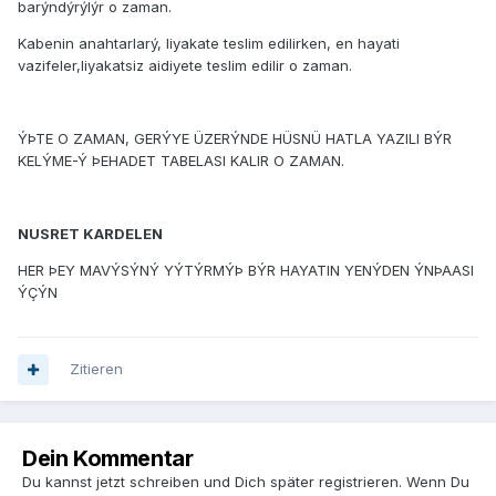
barýndýrýlýr o zaman.
Kabenin anahtarlarý, liyakate teslim edilirken, en hayati
vazifeler,liyakatsiz aidiyete teslim edilir o zaman.
ÝÞTE O ZAMAN, GERÝYE ÜZERÝNDE HÜSNÜ HATLA YAZILI BÝR
KELÝME-Ý ÞEHADET TABELASI KALIR O ZAMAN.
NUSRET KARDELEN
HER ÞEY MAVÝSÝNÝ YÝTÝRMÝÞ BÝR HAYATIN YENÝDEN ÝNÞAASI
ÝÇÝN
Zitieren
Dein Kommentar
Du kannst jetzt schreiben und Dich später registrieren. Wenn Du