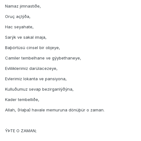
Namaz jimnastiðe,
Oruç açlýða,
Hac seyahate,
Sarýk ve sakal imaja,
Baþörtüsü cinsel bir objeye,
Camiler tembelhane ve gýybethaneye,
Evliliklerimiz darülacezeye,
Evlerimiz lokanta ve pansiyona,
Kulluðumuz sevap bezirganlýðýna,
Kader tembelliðe,
Allah, (Haþa) havale memuruna dönüþür o zaman.
ÝÞTE O ZAMAN;