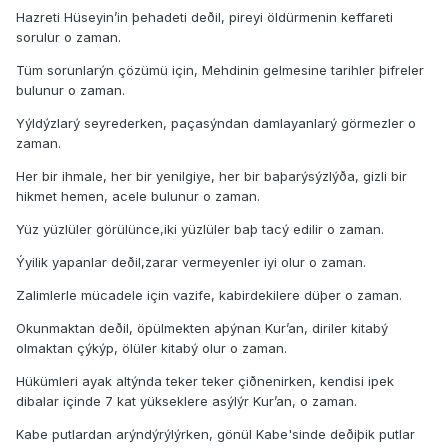
Hazreti Hüseyin’in þehadeti deðil, pireyi öldürmenin keffareti
sorulur o zaman.
Tüm sorunlarýn çözümü için, Mehdinin gelmesine tarihler þifreler
bulunur o zaman.
Yýldýzlarý seyrederken, paçasýndan damlayanlarý görmezler o
zaman.
Her bir ihmale, her bir yenilgiye, her bir baþarýsýzlýða, gizli bir
hikmet hemen, acele bulunur o zaman.
Yüz yüzlüler görülünce,iki yüzlüler baþ tacý edilir o zaman.
Ýyilik yapanlar deðil,zarar vermeyenler iyi olur o zaman.
Zalimlerle mücadele için vazife, kabirdekilere düþer o zaman.
Okunmaktan deðil, öpülmekten aþýnan Kur’an, diriler kitabý
olmaktan çýkýp, ölüler kitabý olur o zaman.
Hükümleri ayak altýnda teker teker çiðnenirken, kendisi ipek
dibalar içinde 7 kat yükseklere asýlýr Kur’an, o zaman.
Kabe putlardan arýndýrýlýrken, gönül Kabe'sinde deðiþik putlar