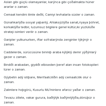
Aslan gibi güçlü olamayanlar, karýnca gibi çoðalmakta hüner
ararlar o zaman.
Cemaat kendini ilimle deðil, Camiyi levhalarla süsler o zaman.
Günahkarlýða sosyal yaþantý, Ahlaksýzlýða sanat,riyaya þöhret,
korkaklýða tedbir, luzumsuz bilgilere genel kültür,iki yüzlülüðe
strateji isimleri verilir o zaman.
Garipler yutkunurken, iftar sofralarýnda zenginler týkýnýr o
zaman.
Caddelerde, sürücüsüne binmiþ araba kýlýklý demir yýðýnlarý
gezer o zaman.
Bindiði arabadan, giydiði elbiseden þeref alan insan fotokopileri
türer o zaman.
Gýybetin adý istiþare, Menfaatciliðin adý cemaatcilik olur o
zaman.
Zalimlere hoþgörü, Kusurlu Mü’minlere afaroz yaðar o zaman.
Tevazu zillete, vakar gurura, baðlýlýk baðýmlýlýða,dönüþür o
zaman.