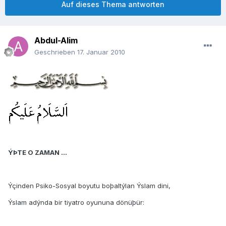
Auf dieses Thema antworten
Abdul-Alim
Geschrieben
17. Januar 2010
ÝÞTE O ZAMAN ...
Ýçinden Psiko-Sosyal boyutu boþaltýlan Ýslam dini,
Ýslam adýnda bir tiyatro oyununa dönüþür: