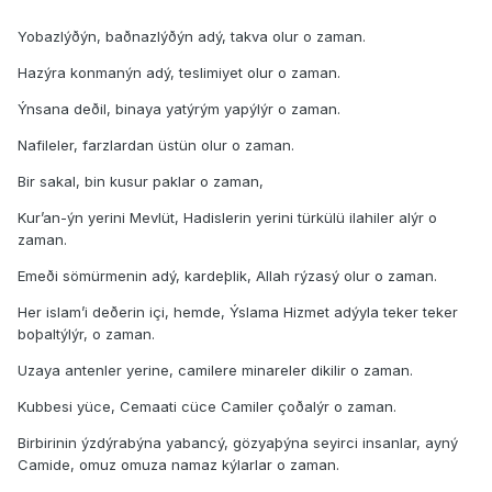
Yobazlýðýn, baðnazlýðýn adý, takva olur o zaman.
Hazýra konmanýn adý, teslimiyet olur o zaman.
Ýnsana deðil, binaya yatýrým yapýlýr o zaman.
Nafileler, farzlardan üstün olur o zaman.
Bir sakal, bin kusur paklar o zaman,
Kur’an-ýn yerini Mevlüt, Hadislerin yerini türkülü ilahiler alýr o
zaman.
Emeði sömürmenin adý, kardeþlik, Allah rýzasý olur o zaman.
Her islam’i deðerin içi, hemde, Ýslama Hizmet adýyla teker teker
boþaltýlýr, o zaman.
Uzaya antenler yerine, camilere minareler dikilir o zaman.
Kubbesi yüce, Cemaati cüce Camiler çoðalýr o zaman.
Birbirinin ýzdýrabýna yabancý, gözyaþýna seyirci insanlar, ayný
Camide, omuz omuza namaz kýlarlar o zaman.