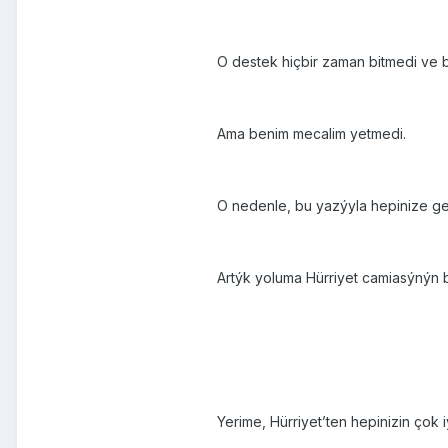
O destek hiçbir zaman bitmedi ve 
Ama benim mecalim yetmedi.
O nedenle, bu yazýyla hepinize g
Artýk yoluma Hürriyet camiasýnýn 
Yerime, Hürriyet’ten hepinizin çok 