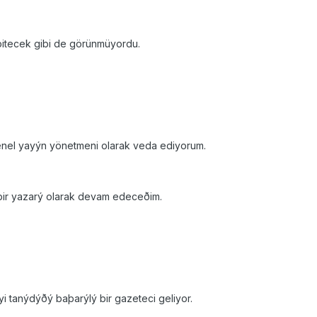
bitecek gibi de görünmüyordu.
enel yayýn yönetmeni olarak veda ediyorum.
bir yazarý olarak devam edeceðim.
iyi tanýdýðý baþarýlý bir gazeteci geliyor.