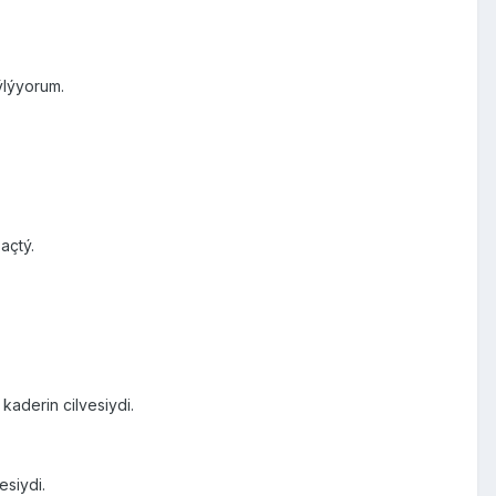
ýlýyorum.
açtý.
 kaderin cilvesiydi.
siydi.