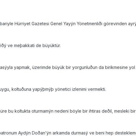
itibariyle Hürriyet Gazetesi Genel Yayýn Yönetmenliði görevinden ayr
ýðý ve meþakkati de büyüktür.
zlasýyla yapmak, üzerimde büyük bir yorgunluðun da birikmesine yol 
gu, koltuðuna yapýþmýþ yönetici izlenimi vermekti.
süre bu koltukta oturmamýn nedeni böyle bir ihtiras deðil, mesleki bir
se patronum Aydýn Doðan’ýn arkamda durmasý ve beni hep destekleme