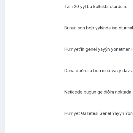
Tam 20 yýl bu koltukta oturdum.
Bunun son beþ yýlýnda ise oturma
Hürriyet’in genel yayýn yönetmenl
Daha doðrusu ben mütevazý davranýp
Neticede bugün geldiðim noktada a
Hürriyet Gazetesi Genel Yayýn Yön