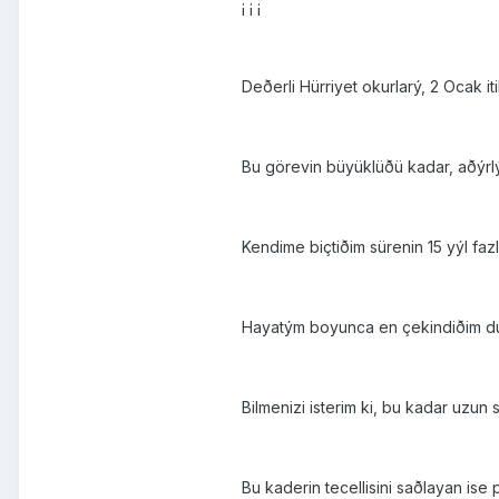
¡ ¡ ¡
Deðerli Hürriyet okurlarý, 2 Ocak 
Bu görevin büyüklüðü kadar, aðýrl
Kendime biçtiðim sürenin 15 yýl fa
Hayatým boyunca en çekindiðim duy
Bilmenizi isterim ki, bu kadar uzun 
Bu kaderin tecellisini saðlayan i