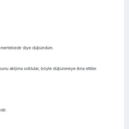
k mertebedir diye düþündüm.
unu aklýma soktular, böyle düþünmeye ikna ettiler.
dir.