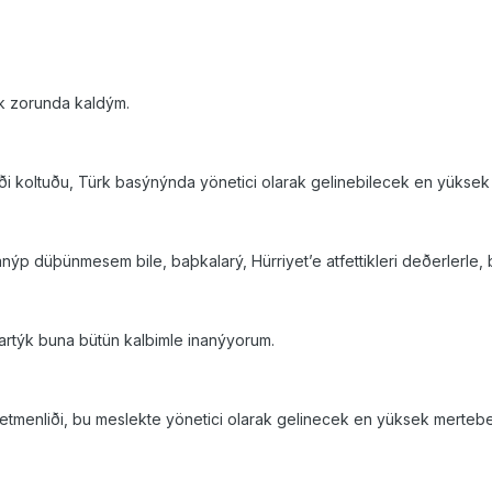
k zorunda kaldým.
iði koltuðu, Türk basýnýnda yönetici olarak gelinebilecek en yükse
 düþünmesem bile, baþkalarý, Hürriyet’e atfettikleri deðerlerle, b
rtýk buna bütün kalbimle inanýyorum.
etmenliði, bu meslekte yönetici olarak gelinecek en yüksek mertebe