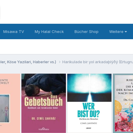
Misawa TV
My Halal Check
Bücher Shop
Weitere
er, Köse Yazilari, Haberler vs.)
Harikulade bir yol arkadaþlýðý (Ertugr