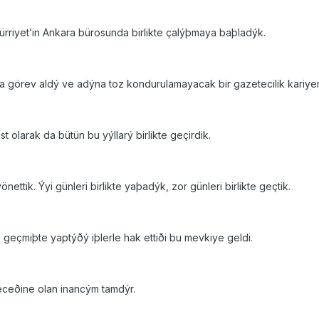
ürriyet’in Ankara bürosunda birlikte çalýþmaya baþladýk.
a görev aldý ve adýna toz kondurulamayacak bir gazetecilik kariyer
 olarak da bütün bu yýllarý birlikte geçirdik.
yönettik. Ýyi günleri birlikte yaþadýk, zor günleri birlikte geçtik.
e geçmiþte yaptýðý iþlerle hak ettiði bu mevkiye geldi.
deceðine olan inancým tamdýr.