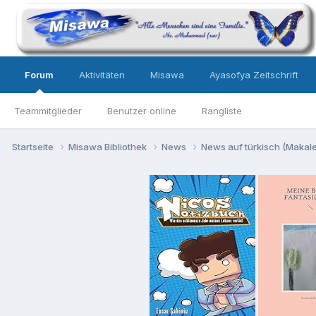
Forum
Aktivitäten
Misawa
Ayasofya Zeitschrift
Teammitglieder
Benutzer online
Rangliste
Startseite
Misawa Bibliothek
News
News auf türkisch (Makalel