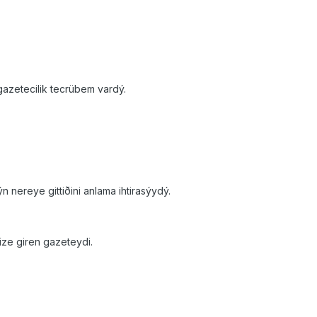
gazetecilik tecrübem vardý.
nereye gittiðini anlama ihtirasýydý.
ize giren gazeteydi.