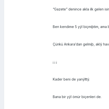
“Gazete” denince akla ilk gelen isi
Ben kendime 5 yýl biçmiþtim, ama bu
Çünkü Ankara’dan gelmiþ, aklý hav
¡ ¡ ¡
Kader beni de yanýlttý.
Bana bir yýl ömür biçenleri de.