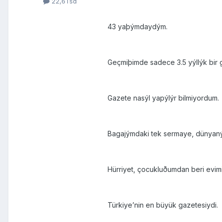
22,6Tsd
43 yaþýmdaydým.
Geçmiþimde sadece 3.5 yýllýk bir 
Gazete nasýl yapýlýr bilmiyordum.
Bagajýmdaki tek sermaye, dünyanýn 
Hürriyet, çocukluðumdan beri evim
Türkiye’nin en büyük gazetesiydi.