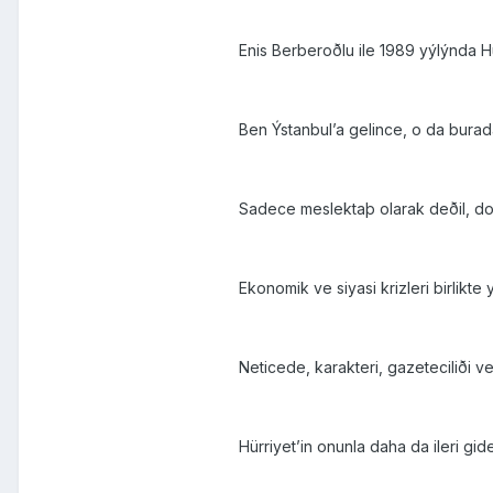
Enis Berberoðlu ile 1989 yýlýnda H
Ben Ýstanbul’a gelince, o da burad
Sadece meslektaþ olarak deðil, dost
Ekonomik ve siyasi krizleri birlikte 
Neticede, karakteri, gazeteciliði v
Hürriyet’in onunla daha da ileri gi