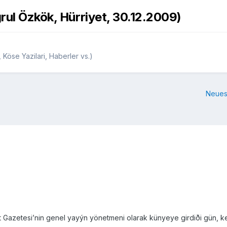
grul Özkök, Hürriyet, 30.12.2009)
 Köse Yazilari, Haberler vs.)
Neues
Gazetesi’nin genel yayýn yönetmeni olarak künyeye girdiði gün, ken