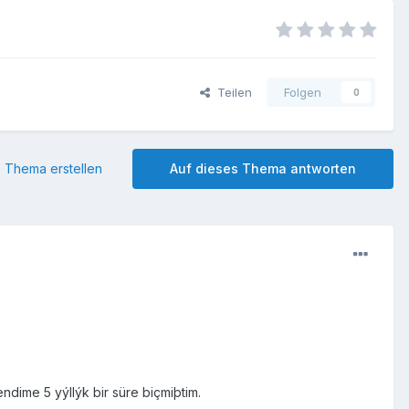
Teilen
Folgen
0
 Thema erstellen
Auf dieses Thema antworten
dime 5 yýllýk bir süre biçmiþtim.