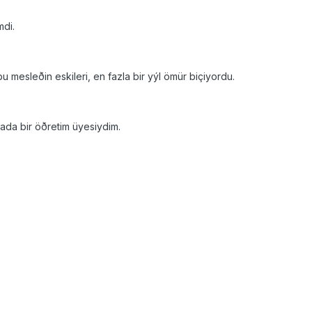
mdi.
 mesleðin eskileri, en fazla bir yýl ömür biçiyordu.
ada bir öðretim üyesiydim.