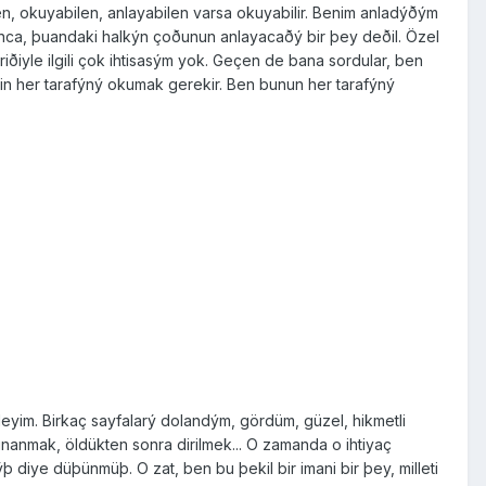
len, okuyabilen, anlayabilen varsa okuyabilir. Benim anladýðým
yýnca, þuandaki halkýn çoðunun anlayacaðý bir þey deðil. Özel
eriðiyle ilgili çok ihtisasým yok. Geçen de bana sordular, ben
in her tarafýný okumak gerekir. Ben bunun her tarafýný
edeyim. Birkaç sayfalarý dolandým, gördüm, güzel, hikmetli
e inanmak, öldükten sonra dirilmek... O zamanda o ihtiyaç
mýþ diye düþünmüþ. O zat, ben bu þekil bir imani bir þey, milleti