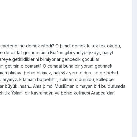
 Hocaefendi ne demek istedi? O þimdi demek ki tek tek okudu,
le de bir laf gelince tümü Kur'an gibi yanlýþsýzdýr, nasýl
reye getirildiklerini bilmiyorlar gencecik çocuklar
orum getirsin o cemaat? O cemaat buna bir yorum getirmek
slüman olmaya þehid olamaz, haksýz yere öldürülse de þehid
larýmýz. E tamam bu þehittir, zulmen öldürüldü, kalleþçe
unlar büyük insan... Ama þimdi Müslüman olmayan biri bu durumda
hitlik Ýslami bir kavramdýr, ya þehid kelimesi Arapça'dan