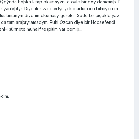
n dýþýnda baþka kitap okumayýn, o öyle bir þey dememiþ. E
 yanlýþtýr. Diyenler var mýdýr yok mudur onu bilmiyorum.
rý Müslümaným diyenin okumasý gerekir. Sade bir çiçekle yaz
larý da tam araþtýramadým. Ruhi Özcan diye bir Hocaefendi
-i sünnete muhalif tespitim var demiþ...
edim.