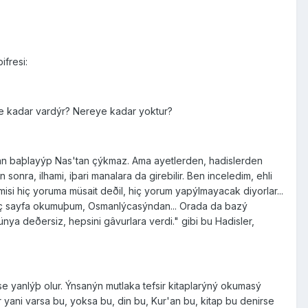
ifresi:
reye kadar vardýr? Nereye kadar yoktur?
ha'dan baþlayýp Nas'tan çýkmaz. Ama ayetlerden, hadislerden
sonra, ilhami, iþari manalara da girebilir. Ben inceledim, ehli
imisi hiç yoruma müsait deðil, hiç yorum yapýlmayacak diyorlar...
kaç sayfa okumuþum, Osmanlýcasýndan... Orada da bazý
nya deðersiz, hepsini gâvurlara verdi." gibi bu Hadisler,
se yanlýþ olur. Ýnsanýn mutlaka tefsir kitaplarýný okumasý
r yani varsa bu, yoksa bu, din bu, Kur'an bu, kitap bu denirse