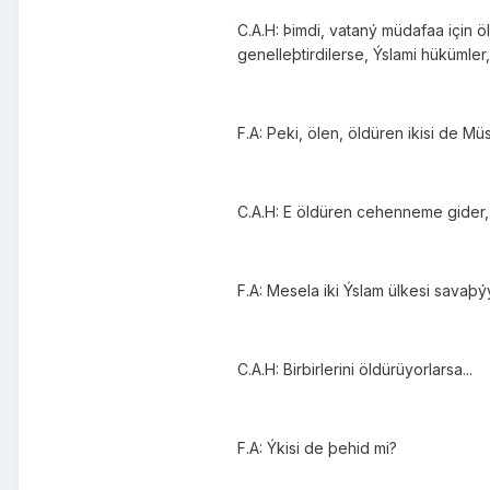
C.A.H: Þimdi, vataný müdafaa için 
genelleþtirdilerse, Ýslami hükümler
F.A: Peki, ölen, öldüren ikisi de M
C.A.H: E öldüren cehenneme gider, ka
F.A: Mesela iki Ýslam ülkesi savaþýy
C.A.H: Birbirlerini öldürüyorlarsa...
F.A: Ýkisi de þehid mi?