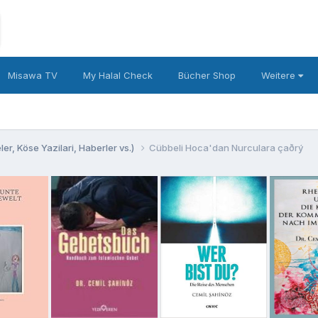
Misawa TV
My Halal Check
Bücher Shop
Weitere
er, Köse Yazilari, Haberler vs.)
Cübbeli Hoca'dan Nurculara çaðrý