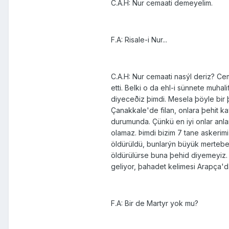
C.A.H: Nur cemaati demeyelim.
F.A: Risale-i Nur...
C.A.H: Nur cemaati nasýl deriz? Ce
etti. Belki o da ehl-i sünnete muha
diyeceðiz þimdi. Mesela þöyle bir þ
Çanakkale'de filan, onlara þehit k
durumunda. Çünkü en iyi onlar anla
olamaz. Þimdi bizim 7 tane askerim
öldürüldü, bunlarýn büyük mertebele
öldürülürse buna þehid diyemeyiz. 
geliyor, þahadet kelimesi Arapça'
F.A: Bir de Martyr yok mu?