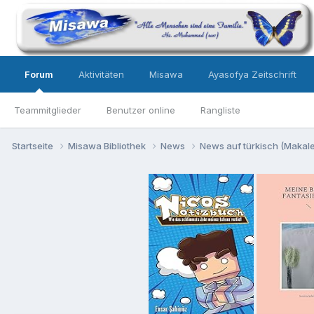
Forum
Aktivitäten
Misawa
Ayasofya Zeitschrift
Teammitglieder
Benutzer online
Rangliste
Startseite
Misawa Bibliothek
News
News auf türkisch (Makalel