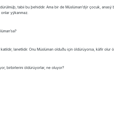
öldürülmüþ, tabii bu þehiddir. Ama bir de Müslüman’dýr çocuk, anas
, onlar yýkanmaz.
üslüman’sa?
tildir, lanetlidir. Onu Müslüman olduðu için öldürüyorsa, kâfir olur 
or, birbirlerini öldürüyorlar, ne oluyor?