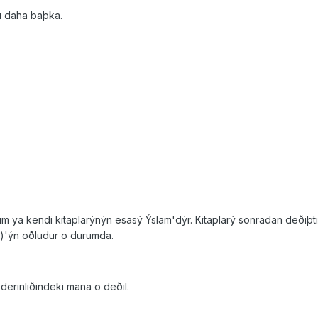
u daha baþka.
m ya kendi kitaplarýnýn esasý Ýslam'dýr. Kitaplarý sonradan deðiþtir
.s)'ýn oðludur o durumda.
 derinliðindeki mana o deðil.