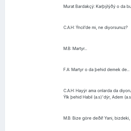
Murat Bardakçý: Karþýlýðý o da b
C.A.H: Ýncil’de mi, ne diyorsunuz?
M.B: Martyr...
F.A: Martyr o da þehid demek de...
C.A.H: Hayýr ama onlarda da diyoru
Ýlk þehid Habil (a.s)'dýr, Adem (a
M.B: Bize göre deðil! Yani, bizdeki,