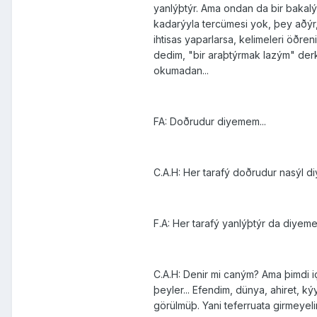
yanlýþtýr. Ama ondan da bir bakalým
kadarýyla tercümesi yok, þey aðýr,
ihtisas yaparlarsa, kelimeleri öðren
dedim, "bir araþtýrmak lazým" derk
okumadan...
FA: Doðrudur diyemem...
C.A.H: Her tarafý doðrudur nasýl d
F.A: Her tarafý yanlýþtýr da diyemez
C.A.H: Denir mi caným? Ama þimdi iç
þeyler... Efendim, dünya, ahiret, ký
görülmüþ. Yani teferruata girmeyelim