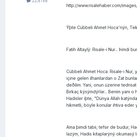
22,6Tsd
http://www.risalehaber.com/image
Ýþte Cübbeli Ahmet Hoca'nýn, Teke 
Fatih Altaylý: Risale-i Nur... Þimd
Cübbeli Ahmet Hoca: Risale-i Nur, y
içine gelen ilhamlardan o Zat bunlar
deðilim. Yani, onun üzerine tedrisat
Birkaç kýsýmdýrlar... Benim yani 
Hadisler iþte, "Dünya Allah katýnda
hikmetli, böyle konular ihtiva eder y
Ama þimdi tabii, tefsir de budur, 
lazým, Hadis kitaplarýný okumasý la