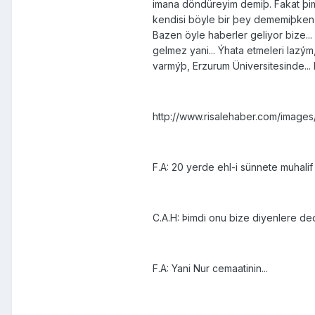
imana döndüreyim demiþ. Fakat þim
kendisi böyle bir þey dememiþken,
Bazen öyle haberler geliyor bize...
gelmez yani... Ýhata etmeleri lazým
varmýþ, Erzurum Üniversitesinde...
http://www.risalehaber.com/image
F.A: 20 yerde ehl-i sünnete muhalif t
C.A.H: Þimdi onu bize diyenlere de
F.A: Yani Nur cemaatinin...