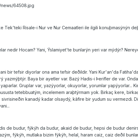
s/news/64508.jpg
Tek'teki Risale-i Nur ve Nur Cemaatleri ile ilgili konuþmasýnýn deþ
i bunlar nedir Hocam? Yani, Ýslamiyet'te bunlarýn yeri var mýdýr? Ne
ani bir tefsir diyorlar ona ama tefsir deðildir. Yani Kur'an'da Fati
ý yazmýþtýr. Baya bir ayetler var. Bazý Hadis-i Þerifler de var. Ondan 
 yaparlar. Gruplar var, yazýyorlar, okuyorlar, yorumlar yapýyorlar... K
o hususta tetebbuatým, incelemem araþtýrmam yok. Birkaç kere, bir
 sivrisineðin kanadý kadar olsaydý, kâfire bir yudum su vermezdi. Dü
ani...
Hadis de budur, fýkýh da budur, akaid de budur, hepsi de budur denir
zým, fýkýh, mutlaka bizim fýkýh, helal, haram caiz, caiz deðil bunla