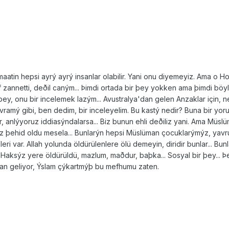
maatin hepsi ayrý ayrý insanlar olabilir. Yani onu diyemeyiz. Ama o
lif zannetti, deðil caným... Þimdi ortada bir þey yokken ama þimdi böy
ey, onu bir incelemek lazým... Avustralya'dan gelen Anzaklar için, ne
avramý gibi, ben dedim, bir inceleyelim. Bu kastý nedir? Buna bir y
r, anlýyoruz iddiasýndalarsa... Biz bunun ehli deðiliz yani. Ama Mü
iz þehid oldu mesela... Bunlarýn hepsi Müslüman çocuklarýmýz, yavru
ri var. Allah yolunda öldürülenlere ölü demeyin, diridir bunlar... B
Haksýz yere öldürüldü, mazlum, maðdur, baþka... Sosyal bir þey... Þe
dan geliyor, Ýslam çýkartmýþ bu mefhumu zaten.