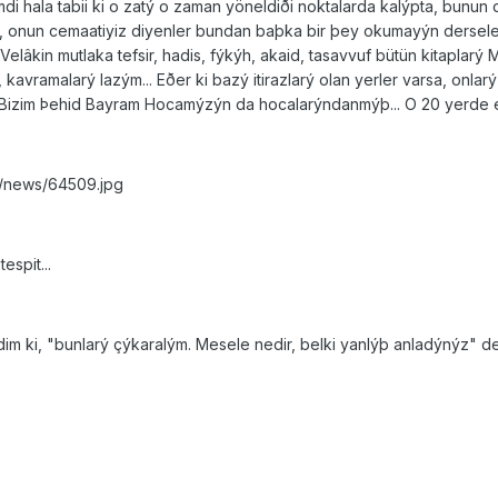
di hala tabii ki o zatý o zaman yöneldiði noktalarda kalýpta, bunu
 onun cemaatiyiz diyenler bundan baþka bir þey okumayýn derseler
 Velâkin mutlaka tefsir, hadis, fýkýh, akaid, tasavvuf bütün kitapla
, kavramalarý lazým... Eðer ki bazý itirazlarý olan yerler varsa, on
 Bizim Þehid Bayram Hocamýzýn da hocalarýndanmýþ... O 20 yerde ehl
s/news/64509.jpg
espit...
dim ki, "bunlarý çýkaralým. Mesele nedir, belki yanlýþ anladýnýz" d