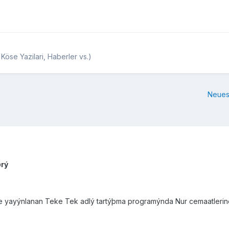
Köse Yazilari, Haberler vs.)
Neues
ðrý
e yayýnlanan Teke Tek adlý tartýþma programýnda Nur cemaatlerin