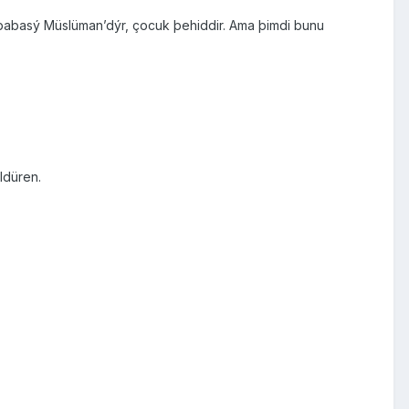
ý babasý Müslüman’dýr, çocuk þehiddir. Ama þimdi bunu
öldüren.