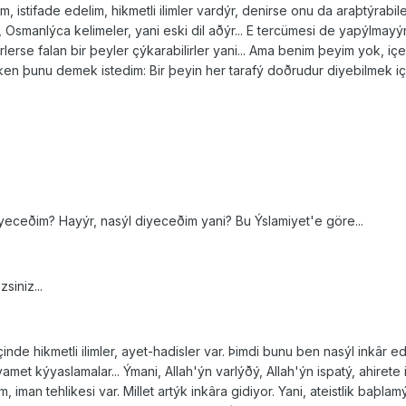
, istifade edelim, hikmetli ilimler vardýr, denirse onu da araþtýrabi
 Osmanlýca kelimeler, yani eski dil aðýr... E tercümesi de yapýlma
irlerse falan bir þeyler çýkarabilirler yani... Ama benim þeyim yok, iç
en þunu demek istedim: Bir þeyin her tarafý doðrudur diyebilmek iç
iyeceðim? Hayýr, nasýl diyeceðim yani? Bu Ýslamiyet'e göre...
siniz...
inde hikmetli ilimler, ayet-hadisler var. Þimdi bunu ben nasýl inkâr 
yamet kýyaslamalar... Ýmani, Allah'ýn varlýðý, Allah'ýn ispatý, ahiret
, iman tehlikesi var. Millet artýk inkâra gidiyor. Yani, ateistlik baþla