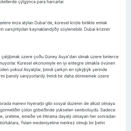
tellerde çýlgýnca para harcarlar.
lere imza atýlan Dubai'de, küresel krizle birlikte emlak
in sarsýntýdan kaynaklandýðý söylenebilir. Dubai krizinin
nda çalýþmak üzere çoðu Güney Asya'dan olmak üzere binlerce
unuyorlar. Küresel ekonomiyle en iyi entegre olmakla övünen
labilen yoksul Asyalýlar, þimdi çarkýn en sýkýþýk yerinde
lerini þanslý sanýyorlardý. Þimdi bir daha dönmemek üzere
 orada manevi hiyerarþi gibi sosyal düzenin de altüst olmaya
dan görmeliðin çölün göbeðinde yükselen sembolüydü. Sadece
eðe, üretime, emeðe ve ihtirama dayalý olmayan her sonradan
torluklara, Ýslam medeniyetine merkez olmuþ bir þehri