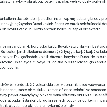
biatýna aykýrý olarak buz pateni yaparlar, yedi yýldýzlý görkemli o
irketlerin desteðinde inþa edilen insan yapýmý adalar gibi dev proje
bir bakýþ açýsýndan Dubai krizinin finans ve emlak sektöründeki der
r boyutu var ki, bu krizin en trajik bölümünü teþkil etmektedir.
eriye milyar dolarlýk borç yükü kaldý. Büyük yatýrýmlarýn inþaatý
 Bu iþçiler, þimdi ülkelerine dönme sýkýntýsýyla karþý karþýya bul
s oluyor. Eski çaðlardaki kölelik düzenini hatýrlatan Dubai'de iþ bu
yorlar. Onlar, ayda 75 veya 120 dolarla iþ bulabildikleri için kendi
düþünüyorlar.
adýðý bir yerde aþýrý yoksullukla aþýrý zenginlik iç içe yaþýyorsa,
ý bir cennet, sahte bir mutluluk, korsan eðlence sektörü ve sonra
tin ayný þeyler olmadýðýný bir kere daha öðretmiþ oldu bize. Gelen
derat budur. Ýstanbul gibi üç bin senedir büyük ve görkemli impara
rajik olaydan gerekli dersleri çýkarmýþ olmalý.