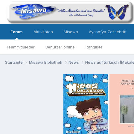
Forum
Aktivitäten
Misawa
Ayasofya Zeitschrift
Teammitglieder
Benutzer online
Rangliste
Startseite
Misawa Bibliothek
News
News auf türkisch (Makalel