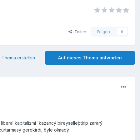
Teilen
Folgen
0
 Thema erstellen
Auf dieses Thema antworten
beral kapitalizmi 'kazancý bireyselleþtirip zararý
kurtarmasý gerekirdi, öyle olmadý.