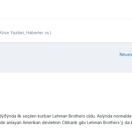
Köse Yazilari, Haberler vs.)
Neues
dýðýnda ilk seçilen kurban Lehman Brothers oldu. Aslýnda normalde li
nde anlayan Amerikan devletinin Citibank gibi Lehman Brothers'ý da 