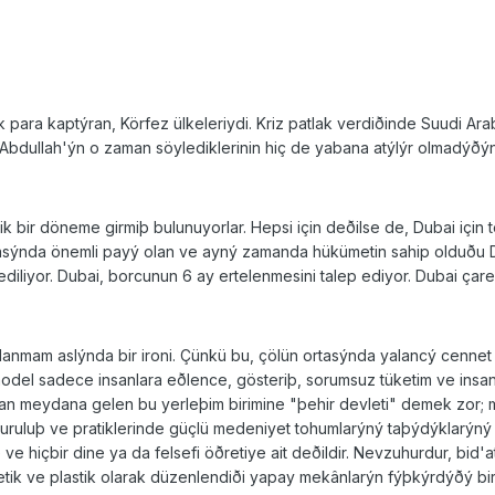
ara kaptýran, Körfez ülkeleriydi. Kriz patlak verdiðinde Suudi Ara
 Abdullah'ýn o zaman söylediklerinin hiç de yabana atýlýr olmadýðýn
tik bir döneme girmiþ bulunuyorlar. Hepsi için deðilse de, Dubai için
asýnda önemli payý olan ve ayný zamanda hükümetin sahip olduðu Du
z ediliyor. Dubai, borcunun 6 ay ertelenmesini talep ediyor. Dubai ç
anmam aslýnda bir ironi. Çünkü bu, çölün ortasýnda yalancý cennet 
del sadece insanlara eðlence, gösteriþ, sorumsuz tüketim ve insan 
meydana gelen bu yerleþim birimine "þehir devleti" demek zor; meden
ruluþ ve pratiklerinde güçlü medeniyet tohumlarýný taþýdýklarýný 
e hiçbir dine ya da felsefi öðretiye ait deðildir. Nevzuhurdur, bid'at
tetik ve plastik olarak düzenlendiði yapay mekânlarýn fýþkýrdýðý bi