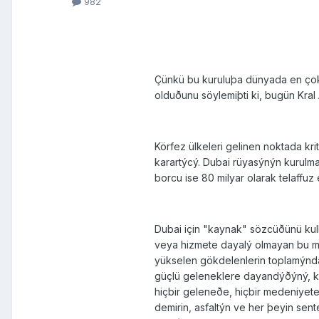
982
Çünkü bu kuruluþa dünyada en çok p
olduðunu söylemiþti ki, bugün Kral
Körfez ülkeleri gelinen noktada kri
karartýcý. Dubai rüyasýnýn kurulm
borcu ise 80 milyar olarak telaffu
Dubai için "kaynak" sözcüðünü kull
veya hizmete dayalý olmayan bu mo
yükselen gökdelenlerin toplamýndan 
güçlü geleneklere dayandýðýný, ku
hiçbir geleneðe, hiçbir medeniyete v
demirin, asfaltýn ve her þeyin sen