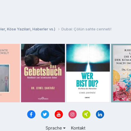
er, Köse Yazilari, Haberler vs.)
Dubai: Çölün sahte cenneti!
Sprache
Kontakt