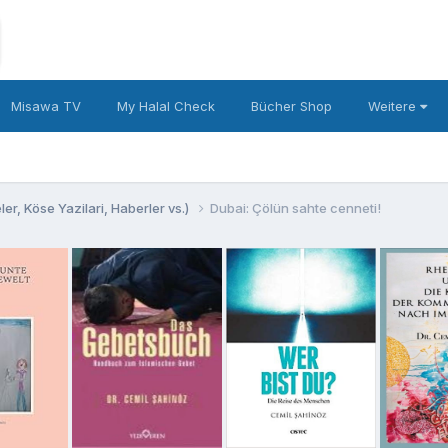
Misawa TV
My Halal Check
Bücher Shop
Weitere
er, Köse Yazilari, Haberler vs.)
Dubai: Çölün sahte cenneti!