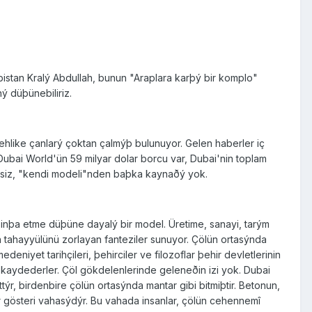
bistan Kralý Abdullah, bunun "Araplara karþý bir komplo"
ý düþünebiliriz.
 tehlike çanlarý çoktan çalmýþ bulunuyor. Gelen haberler iç
bai World'ün 59 milyar dolar borcu var, Dubai'nin toplam
aresiz, "kendi modeli"nden baþka kaynaðý yok.
inþa etme düþüne dayalý bir model. Üretime, sanayi, tarým
tahayyülünü zorlayan fanteziler sunuyor. Çölün ortasýnda
iyet tarihçileri, þehirciler ve filozoflar þehir devletlerinin
kaydederler. Çöl gökdelenlerinde geleneðin izi yok. Dubai
týr, birdenbire çölün ortasýnda mantar gibi bitmiþtir. Betonun,
r gösteri vahasýdýr. Bu vahada insanlar, çölün cehennemî