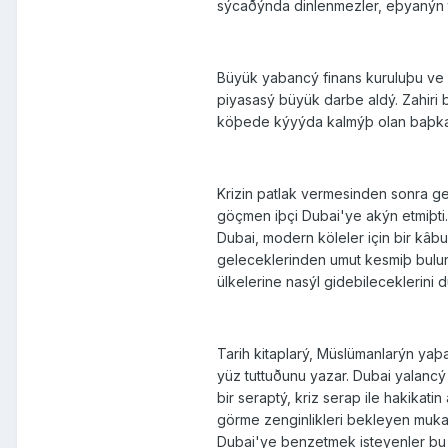
sýcaðýnda dinlenmezler, eþyanýn ta
Büyük yabancý finans kuruluþu ve þ
piyasasý büyük darbe aldý. Zahiri 
köþede kýyýda kalmýþ olan baþka bi
Krizin patlak vermesinden sonra g
göçmen iþçi Dubai'ye akýn etmiþti.
Dubai, modern köleler için bir kâbu
geleceklerinden umut kesmiþ bulunu
ülkelerine nasýl gidebileceklerini 
Tarih kitaplarý, Müslümanlarýn yaþ
yüz tuttuðunu yazar. Dubai yalanc
bir seraptý, kriz serap ile hakika
görme zenginlikleri bekleyen mukad
Dubai'ye benzetmek isteyenler bu t