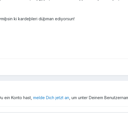
ymiþsin ki kardeþleri düþman ediyorsun!
Du ein Konto hast,
melde Dich jetzt an
, um unter Deinem Benutzerna