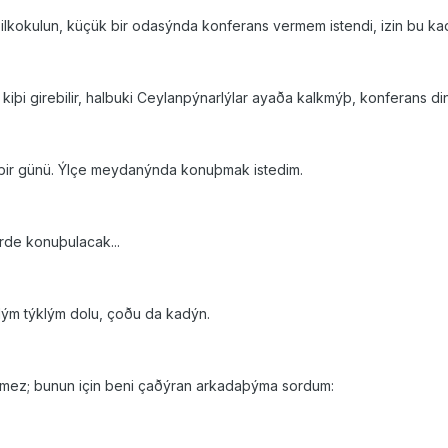
r ilkokulun, küçük bir odasýnda konferans vermem istendi, izin bu ka
kiþi girebilir, halbuki Ceylanpýnarlýlar ayaða kalkmýþ, konferans d
i bir günü. Ýlçe meydanýnda konuþmak istedim.
erde konuþulacak...
ým týklým dolu, çoðu da kadýn.
ilmez; bunun için beni çaðýran arkadaþýma sordum: