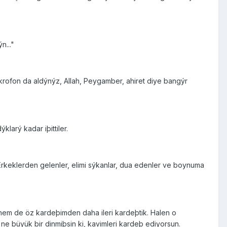
n..."
ikrofon da aldýnýz, Allah, Peygamber, ahiret diye bangýr
larý kadar iþittiler.
Erkeklerden gelenler, elimi sýkanlar, dua edenler ve boynuma
 hem de öz kardeþimden daha ileri kardeþtik. Halen o
e büyük bir dinmiþsin ki, kavimleri kardeþ ediyorsun.