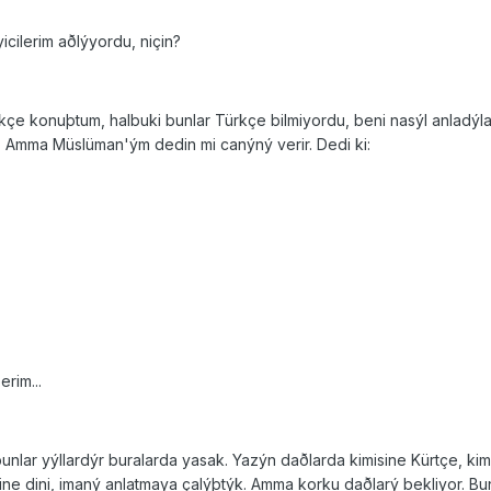
cilerim aðlýyordu, niçin?
çe konuþtum, halbuki bunlar Türkçe bilmiyordu, beni nasýl anladýl
li. Amma Müslüman'ým dedin mi canýný verir. Dedi ki:
erim...
nlar yýllardýr buralarda yasak. Yazýn daðlarda kimisine Kürtçe, kimi
ine dini, imaný anlatmaya çalýþtýk. Amma korku daðlarý bekliyor. Bu