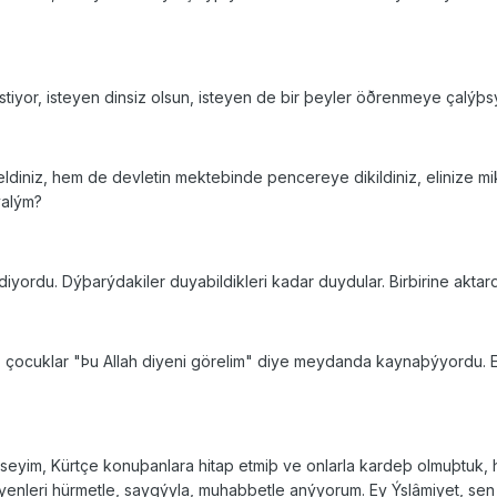
istiyor, isteyen dinsiz olsun, isteyen de bir þeyler öðrenmeye çalýþsý
eldiniz, hem de devletin mektebinde pencereye dikildiniz, elinize m
yalým?
yordu. Dýþarýdakiler duyabildikleri kadar duydular. Birbirine aktardýk
er, çocuklar "Þu Allah diyeni görelim" diye meydanda kaynaþýyordu. 
mseyim, Kürtçe konuþanlara hitap etmiþ ve onlarla kardeþ olmuþtuk,
enleri hürmetle, saygýyla, muhabbetle anýyorum. Ey Ýslâmiyet, sen n