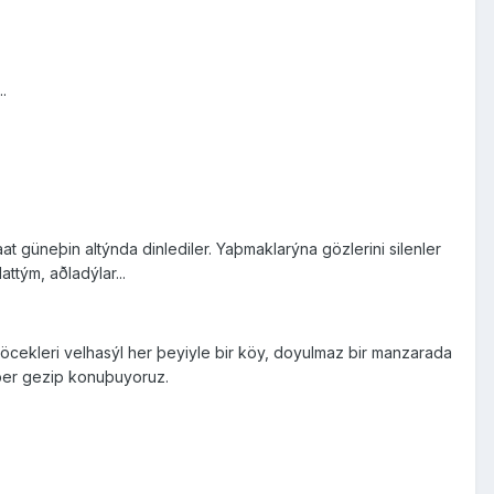
.
t güneþin altýnda dinlediler. Yaþmaklarýna gözlerini silenler
attým, aðladýlar...
 böcekleri velhasýl her þeyiyle bir köy, doyulmaz bir manzarada
raber gezip konuþuyoruz.