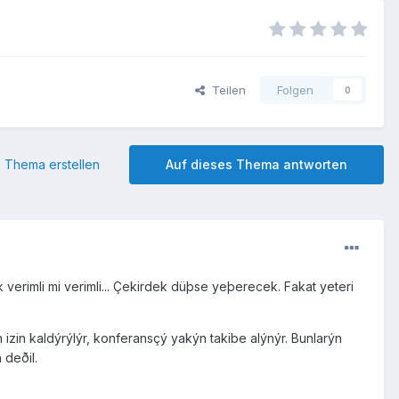
Teilen
Folgen
0
 Thema erstellen
Auf dieses Thema antworten
verimli mi verimli... Çekirdek düþse yeþerecek. Fakat yeteri
izin kaldýrýlýr, konferansçý yakýn takibe alýnýr. Bunlarýn
 deðil.