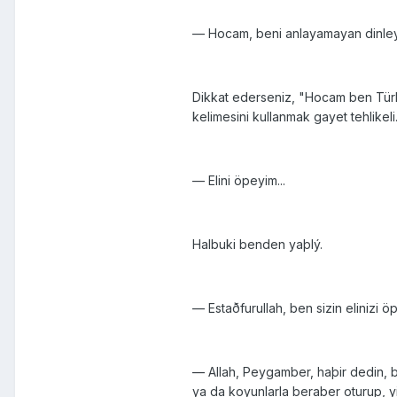
— Hocam, beni anlayamayan dinleyi
Dikkat ederseniz, "Hocam ben Türk
kelimesini kullanmak gayet tehlike
— Elini öpeyim...
Halbuki benden yaþlý.
— Estaðfurullah, ben sizin elinizi öp
— Allah, Peygamber, haþir dedin, bu
ya da koyunlarla beraber oturup, y