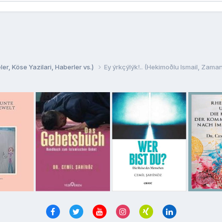
er, Köse Yazilari, Haberler vs.)
Ey ýrkçýlýk!.. (Hekimoðlu Ismail, Zaman