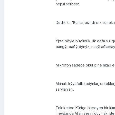
hepsi serbest.
Dedik ki: "Bunlar bizi dinsiz etmek 
Ýþte böyle büyüdük, ilk defa siz g
bangýr baðýrdýnýz, nasýl aðlama
Mikrofon sadece okul içine hitap edi
Mahalli kýyafetli kadýnlar, erkekl
sarýlanlar...
Tek kelime Kürtçe bilmeyen bir ki
meydanda Allah sesini duymak istey