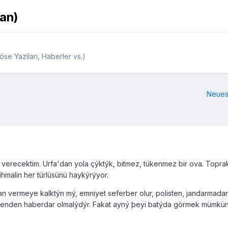
man)
se Yazilari, Haberler vs.)
Neues
erecektim. Urfa'dan yola çýktýk, bitmez, tükenmez bir ova. Toprak 
 ihmalin her türlüsünü haykýrýyor.
 vermeye kalktýn mý, emniyet seferber olur, polisten, jandarmadan 
itenden haberdar olmalýdýr. Fakat ayný þeyi batýda görmek mümkün