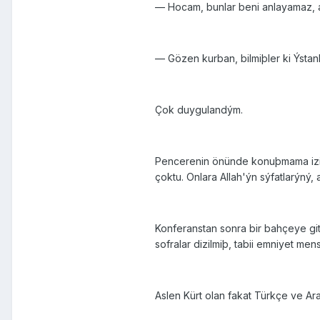
— Hocam, bunlar beni anlayamaz, 
— Gözen kurban, bilmiþler ki Ýstanb
Çok duygulandým.
Pencerenin önünde konuþmama izin ve
çoktu. Onlara Allah'ýn sýfatlarýný, a
Konferanstan sonra bir bahçeye gitt
sofralar dizilmiþ, tabii emniyet me
Aslen Kürt olan fakat Türkçe ve Ar