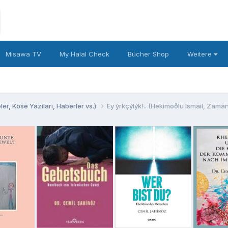
Misawa TV
My Halal Check
Bücher Shop
Weitere
er, Köse Yazilari, Haberler vs.)
Ey ýrkçýlýk!.. (Hekimoðlu Ismail, Zaman