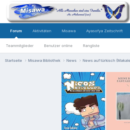
Forum
Aktivitäten
Misawa
Ayasofya Zeitschrift
Teammitglieder
Benutzer online
Rangliste
Startseite
Misawa Bibliothek
News
News auf türkisch (Makalel