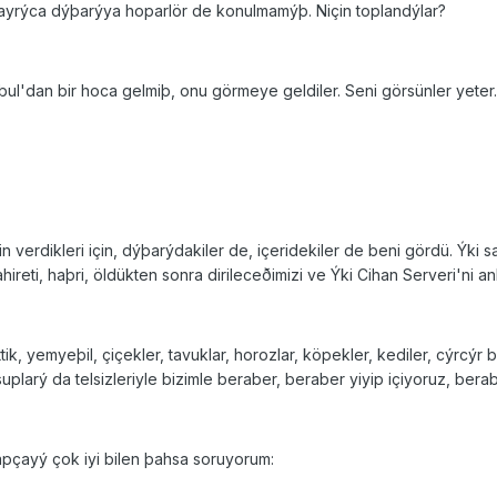
ayrýca dýþarýya hoparlör de konulmamýþ. Niçin toplandýlar?
ul'dan bir hoca gelmiþ, onu görmeye geldiler. Seni görsünler yeter..
rdikleri için, dýþarýdakiler de, içeridekiler de beni gördü. Ýki saa
hireti, haþri, öldükten sonra dirileceðimizi ve Ýki Cihan Serveri'ni anl
ik, yemyeþil, çiçekler, tavuklar, horozlar, köpekler, kediler, cýrcýr
nsuplarý da telsizleriyle bizimle beraber, beraber yiyip içiyoruz, be
apçayý çok iyi bilen þahsa soruyorum: