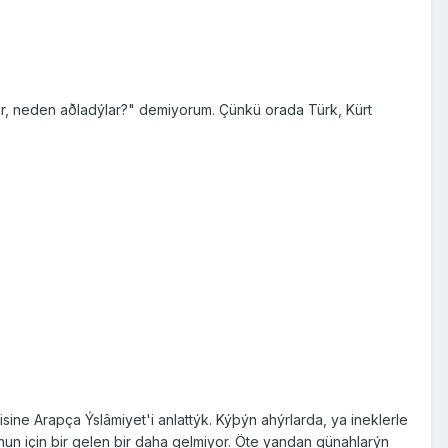
ar, neden aðladýlar?" demiyorum. Çünkü orada Türk, Kürt
sine Arapça Ýslâmiyet'i anlattýk. Kýþýn ahýrlarda, ya ineklerle
nun için bir gelen bir daha gelmiyor. Öte yandan günahlarýn