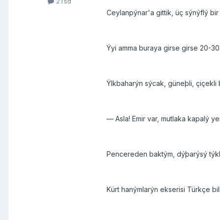
2Tsd
Ceylanpýnar'a gittik, üç sýnýflý bi
Ýyi amma buraya girse girse 20-30 
Ýlkbaharýn sýcak, güneþli, çiçekl
— Asla! Emir var, mutlaka kapalý y
Pencereden baktým, dýþarýsý týkl
Kürt hanýmlarýn ekserisi Türkçe b