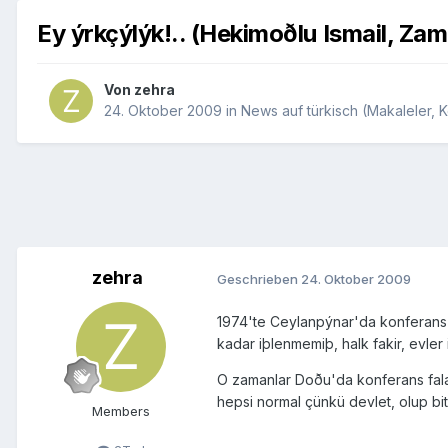
Ey ýrkçýlýk!.. (Hekimoðlu Ismail, Za
Von
zehra
24. Oktober 2009
in
News auf türkisch (Makaleler, Kö
zehra
Geschrieben
24. Oktober 2009
1974'te Ceylanpýnar'da konferans v
kadar iþlenmemiþ, halk fakir, evler
O zamanlar Doðu'da konferans falan
hepsi normal çünkü devlet, olup b
Members