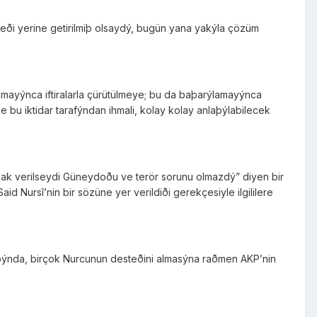
reði yerine getirilmiþ olsaydý, bugün yana yakýla çözüm
amayýnca iftiralarla çürütülmeye; bu da baþarýlamayýnca
 bu iktidar tarafýndan ihmali, kolay kolay anlaþýlabilecek
lak verilseydi Güneydoðu ve terör sorunu olmazdý” diyen bir
aid Nursî’nin bir sözüne yer verildiði gerekçesiyle ilgililere
ýþýnda, birçok Nurcunun desteðini almasýna raðmen AKP’nin