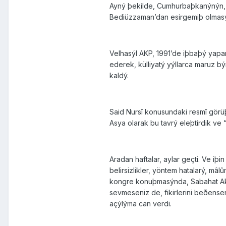
Ayný þekilde, Cumhurbaþkanýnýn, Bi
Bediüzzaman’dan esirgemiþ olmas
Velhasýl AKP, 1991’de iþbaþý yapan 
ederek, külliyatý yýllarca maruz b
kaldý.
Said Nursî konusundaki resmî görü
Asya olarak bu tavrý eleþtirdik ve
Aradan haftalar, aylar geçti. Ve i
belirsizlikler, yöntem hatalarý, mâ
kongre konuþmasýnda, Sabahat Akk
sevmeseniz de, fikirlerini beðens
açýlýma can verdi.