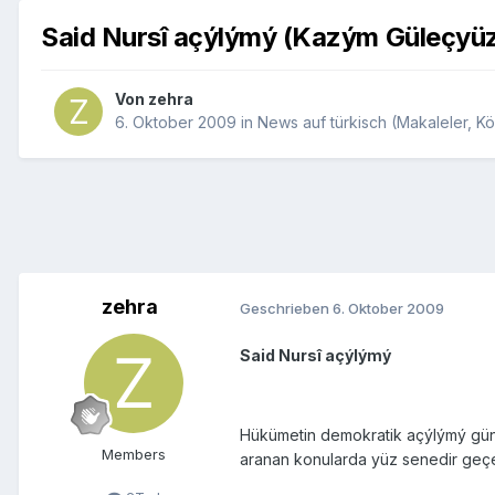
Said Nursî açýlýmý (Kazým Güleçyüz,
Von
zehra
6. Oktober 2009
in
News auf türkisch (Makaleler, Kös
zehra
Geschrieben
6. Oktober 2009
Said Nursî açýlýmý
Hükümetin demokratik açýlýmý gün
Members
aranan konularda yüz senedir geçerl