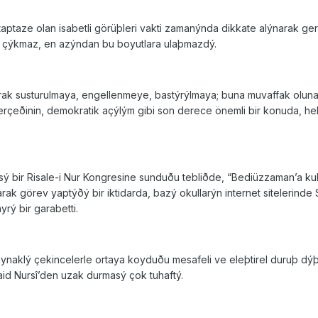
aptaze olan isabetli görüþleri vakti zamanýnda dikkate alýnarak ge
a çýkmaz, en azýndan bu boyutlara ulaþmazdý.
larak susturulmaya, engellenmeye, bastýrýlmaya; buna muvaffak olun
rçeðinin, demokratik açýlým gibi son derece önemli bir konuda, hele
sý bir Risale-i Nur Kongresine sunduðu tebliðde, “Bediüzzaman’a ku
larak görev yaptýðý bir iktidarda, bazý okullarýn internet sitelerinde S
rý bir garabetti.
kaynaklý çekincelerle ortaya koyduðu mesafeli ve eleþtirel duruþ d
aid Nursî’den uzak durmasý çok tuhaftý.