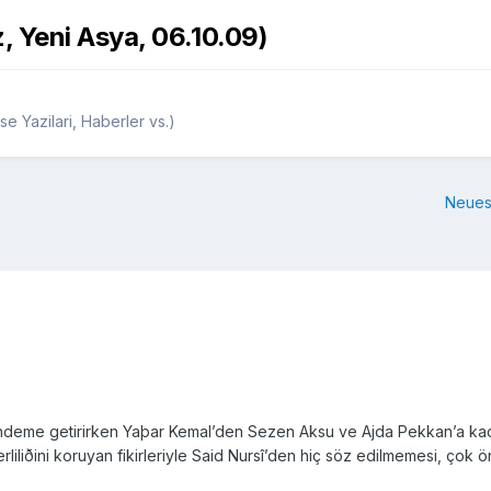
 Yeni Asya, 06.10.09)
e Yazilari, Haberler vs.)
Neues
deme getirirken Yaþar Kemal’den Sezen Aksu ve Ajda Pekkan’a kada
iliðini koruyan fikirleriyle Said Nursî’den hiç söz edilmemesi, çok ö