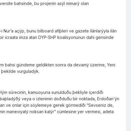
versite bahsinde, bu projenin asýl mimarý olan
 Nur’a açýp, bunu bilboard afiþleri ve gazete ilânlarýyla ilân
bir icraata imza atan DYP-SHP koalisyonunun dahi gerisinde
lým bahsi gündeme geldikten sonra da devamý üzerine, Yeni
 þekilde vurguladýk.
çýlým sürecinin, kamuoyuna sunulduðu þekliyle içerdiði
aya baþladýðý veya o izlenimin doðduðu bir noktada, Erdoðan’ýn
an ve onlar için söylemeye gerek görmediði “Sevseniz de,
nin maneviyatý noksan kalýr” cümlesine yer vermesi, adeta