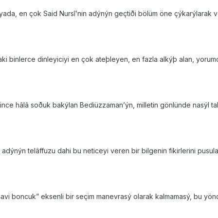
da, en çok Said Nursî’nin adýnýn geçtiði bölüm öne çýkarýlarak veril
binlerce dinleyiciyi en çok ateþleyen, en fazla alkýþ alan, yorumc
erince hâlâ soðuk bakýlan Bediüzzaman’ýn, milletin gönlünde nasýl 
dýnýn telâffuzu dahi bu neticeyi veren bir bilgenin fikirlerini pusu
avi boncuk” eksenli bir seçim manevrasý olarak kalmamasý, bu yönde