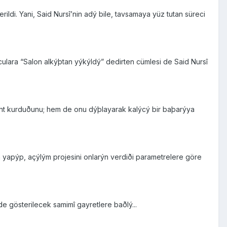
di. Yani, Said Nursî’nin adý bile, tavsamaya yüz tutan süreci
ulara “Salon alkýþtan yýkýldý” dedirten cümlesi de Said Nursî
taht kurduðunu; hem de onu dýþlayarak kalýcý bir baþarýya
la yapýp, açýlým projesini onlarýn verdiði parametrelere göre
 gösterilecek samimî gayretlere baðlý...