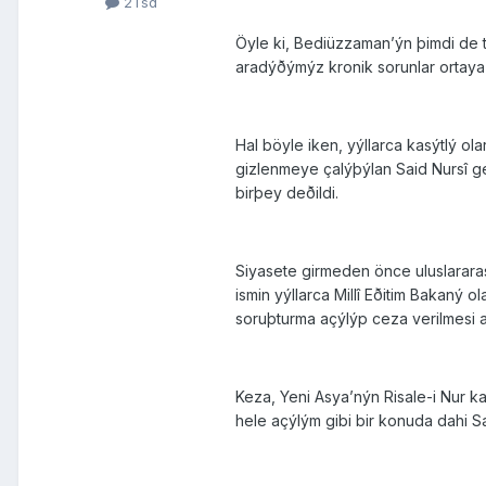
2Tsd
Öyle ki, Bediüzzaman’ýn þimdi de t
aradýðýmýz kronik sorunlar ortay
Hal böyle iken, yýllarca kasýtlý o
gizlenmeye çalýþýlan Said Nursî ge
birþey deðildi.
Siyasete girmeden önce uluslarara
ismin yýllarca Millî Eðitim Bakaný o
soruþturma açýlýp ceza verilmesi ay
Keza, Yeni Asya’nýn Risale-i Nur 
hele açýlým gibi bir konuda dahi S