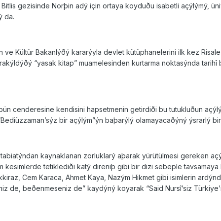
tlis gezisinde Norþin adý için ortaya koyduðu isabetli açýlýmý, üni
ý da.
ve Kültür Bakanlýðý kararýyla devlet kütüphanelerini ilk kez Risale-i
ýrakýldýðý “yasak kitap” muamelesinden kurtarma noktasýnda tarihî 
þün cenderesine kendisini hapsetmenin getirdiði bu tutukluðun açý
 “Bediüzzaman’sýz bir açýlým”ýn baþarýlý olamayacaðýný ýsrarlý bir
þin tabiatýndan kaynaklanan zorluklarý aþarak yürütülmesi gereken a
lûm kesimlerde tetiklediði katý direniþ gibi bir dizi sebeple tavsam
iraz, Cem Karaca, Ahmet Kaya, Nazým Hikmet gibi isimlerin ardýnd
eniz de, beðenmeseniz de” kaydýný koyarak “Said Nursî’siz Türkiye’