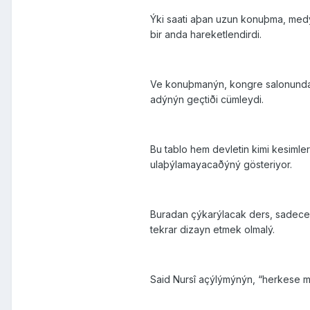
Ýki saati aþan uzun konuþma, medya
bir anda hareketlendirdi.
Ve konuþmanýn, kongre salonundaki 
adýnýn geçtiði cümleydi.
Bu tablo hem devletin kimi kesiml
ulaþýlamayacaðýný gösteriyor.
Buradan çýkarýlacak ders, sadece a
tekrar dizayn etmek olmalý.
Said Nursî açýlýmýnýn, “herkese m