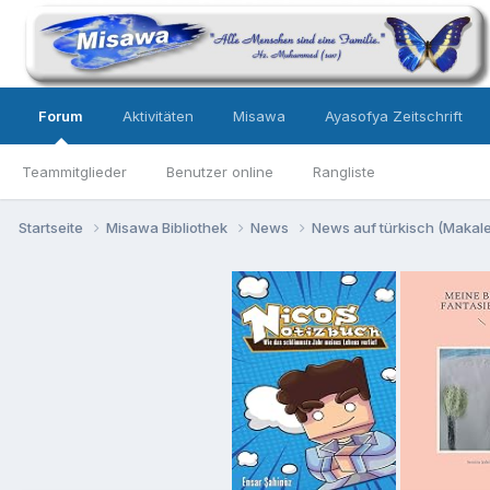
Forum
Aktivitäten
Misawa
Ayasofya Zeitschrift
Teammitglieder
Benutzer online
Rangliste
Startseite
Misawa Bibliothek
News
News auf türkisch (Makalel