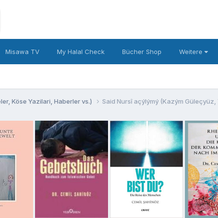
Misawa TV
My Halal Check
Bücher Shop
Weitere
er, Köse Yazilari, Haberler vs.)
Said Nursî açýlýmý (Kazým Güleçyüz, 