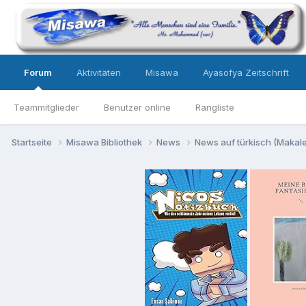
Forum
Aktivitäten
Misawa
Ayasofya Zeitschrift
Teammitglieder
Benutzer online
Rangliste
Startseite
Misawa Bibliothek
News
News auf türkisch (Makalel