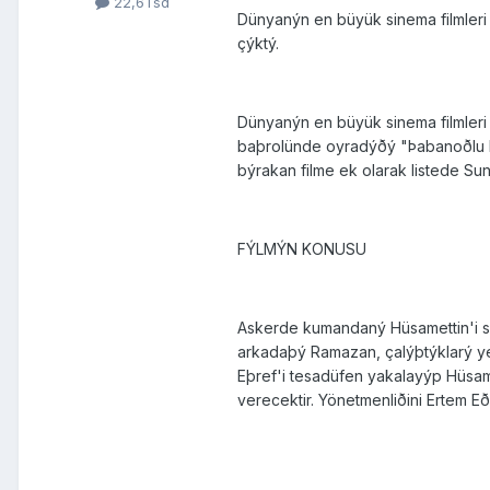
22,6Tsd
Dünyanýn en büyük sinema filmleri
çýktý.
Dünyanýn en büyük sinema filmleri
baþrolünde oyradýðý "Þabanoðlu Þa
býrakan filme ek olarak listede Sun
FÝLMÝN KONUSU
Askerde kumandaný Hüsamettin'i sür
arkadaþý Ramazan, çalýþtýklarý yer
Eþref'i tesadüfen yakalayýp Hüsame
verecektir. Yönetmenliðini Ertem Eð