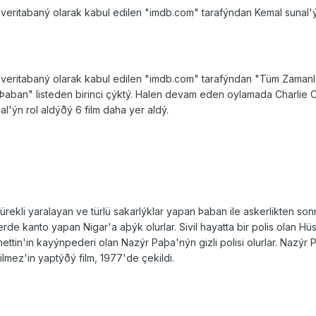
 veritabaný olarak kabul edilen "imdb.com" tarafýndan Kemal sunal
 veritabaný olarak kabul edilen "imdb.com" tarafýndan "Tüm Zamanl
ban" listeden birinci çýktý. Halen devam eden oylamada Charlie C
al'ýn rol aldýðý 6 film daha yer aldý.
ekli yaralayan ve türlü sakarlýklar yapan Þaban ile askerlikten son
de kanto yapan Nigar'a aþýk olurlar. Sivil hayatta bir polis olan 
ttin'in kayýnpederi olan Nazýr Paþa'nýn gizli polisi olurlar. Nazý
ilmez'in yaptýðý film, 1977'de çekildi.