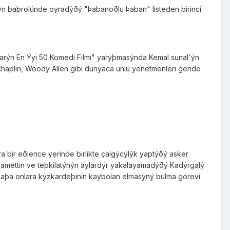
'ýn baþrolünde oyradýðý "Þabanoðlu Þaban" listeden birinci
arýn En Ýyi 50 Komedi Filmi" yarýþmasýnda Kemal sunal'ýn
haplin, Woody Allen gibi dünyaca ünlü yönetmenleri geride
ra bir eðlence yerinde birlikte çalgýcýlýk yaptýðý asker
Hüsamettin ve teþkilatýnýn aylardýr yakalayamadýðý Kadýrgalý
r Paþa onlara kýzkardeþinin kaybolan elmasýný bulma görevi