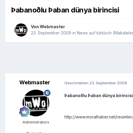
Þabanoðlu Þaban dünya birincisi
Von
Webmaster
23. September 2009
in
News auf türkisch (Makaleler,
Webmaster
Geschrieben
23. September 2009
Þabanoðlu Þaban dünya birincis
http://www.moralhaber.net/resimle
Administrators