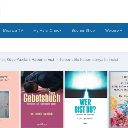
Misawa TV
My Halal Check
Bücher Shop
Weitere
er, Köse Yazilari, Haberler vs.)
Þabanoðlu Þaban dünya birincisi