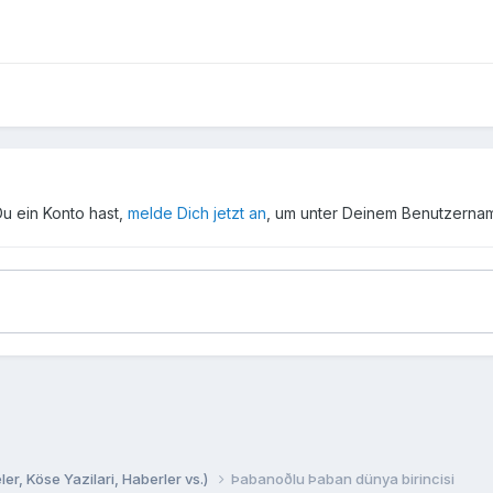
Du ein Konto hast,
melde Dich jetzt an
, um unter Deinem Benutzerna
er, Köse Yazilari, Haberler vs.)
Þabanoðlu Þaban dünya birincisi