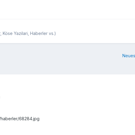
 Köse Yazilari, Haberler vs.)
Neues
i
r/haberler/68284.jpg