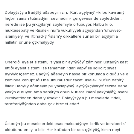
Dolayýsýyla Badýllý aðabeyimizin, ‘Kürt açýlýmý’ –ki bu kavramý
hiçbir zaman tutmadým, sevmedim- çerçevesinde söyledikleri,
nerede ise þu ýrkçýlarýn söylemiyle örtüþüyor. Halbu ki o,
müktesebatý ve Risale-i nur’a vukufiyyeti açýsýndan ‘uhuvvet-i
islamiye’yi ve ‘ittihad-ý Ýslam’ý dikkatlere sunan bir açýlýmla
milletin önüne çýkmalýydý.
Önerdiði eyalet sistemi, ‘siyasi bir ayrýlýðý’ zâmindir. Üstadýn kast
ettiði eyalet sistemi ise tamamen ‘idari yapý’ ile ilgilidir; siyasi
ayrýlýk içermez. Badýllý aðabeyin hassa bir konumda olduðu ve o
zeminde konuþtuðu malumumuzdur fakat Risale-i Nur’un hatýrý
âlidir. Badýllý aðabeyin þu yaklaþýmý ‘ayrýlýkçýlarýn’ tezine daha
yakýn duruyor. Ama sanýrým onun Nurlara imanî yakýnlýðý, asabi
kurbiyettinden daha yüksektir. Dolayýsýyla þu meselede itidali,
taraftarlýðýndan daha çok hizmet eder!
Üstadýn þu meselelerdeki esas maksadýnýn ‘birlik ve beraberlik’
olduðunu en iyi o bilir. Her kafadan bir ses çýktýðý, kimin neyi