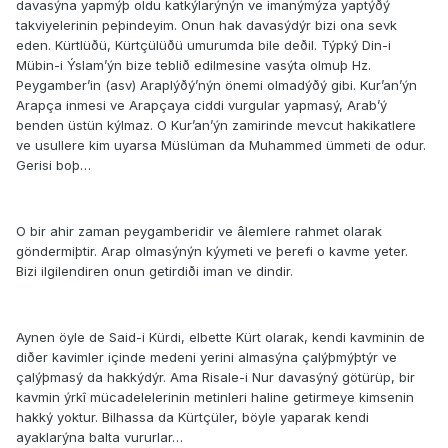
davasýna yapmýþ oldu katkýlarýnýn ve imanýmýza yaptýðý
takviyelerinin peþindeyim. Onun hak davasýdýr bizi ona sevk
eden. Kürtlüðü, Kürtçülüðü umurumda bile deðil. Týpký Din-i
Mübin-i Ýslam’ýn bize teblið edilmesine vasýta olmuþ Hz.
Peygamber’in (asv) Araplýðý’nýn önemi olmadýðý gibi. Kur’an’ýn
Arapça inmesi ve Arapçaya ciddi vurgular yapmasý, Arab’ý
benden üstün kýlmaz. O Kur’an’ýn zamirinde mevcut hakikatlere
ve usullere kim uyarsa Müslüman da Muhammed ümmeti de odur.
Gerisi boþ…
O bir ahir zaman peygamberidir ve âlemlere rahmet olarak
göndermiþtir. Arap olmasýnýn kýymeti ve þerefi o kavme yeter.
Bizi ilgilendiren onun getirdiði iman ve dindir.
Aynen öyle de Said-i Kürdi, elbette Kürt olarak, kendi kavminin de
diðer kavimler içinde medeni yerini almasýna çalýþmýþtýr ve
çalýþmasý da hakkýdýr. Ama Risale-i Nur davasýný götürüp, bir
kavmin ýrkî mücadelelerinin metinleri haline getirmeye kimsenin
hakký yoktur. Bilhassa da Kürtçüler, böyle yaparak kendi
ayaklarýna balta vururlar…