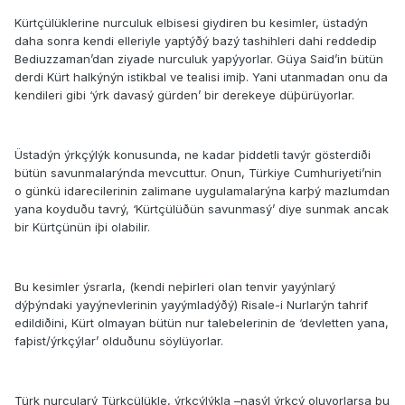
Kürtçülüklerine nurculuk elbisesi giydiren bu kesimler, üstadýn
daha sonra kendi elleriyle yaptýðý bazý tashihleri dahi reddedip
Bediuzzaman’dan ziyade nurculuk yapýyorlar. Güya Said’in bütün
derdi Kürt halkýnýn istikbal ve tealisi imiþ. Yani utanmadan onu da
kendileri gibi ‘ýrk davasý gürden’ bir derekeye düþürüyorlar.
Üstadýn ýrkçýlýk konusunda, ne kadar þiddetli tavýr gösterdiði
bütün savunmalarýnda mevcuttur. Onun, Türkiye Cumhuriyeti’nin
o günkü idarecilerinin zalimane uygulamalarýna karþý mazlumdan
yana koyduðu tavrý, ‘Kürtçülüðün savunmasý’ diye sunmak ancak
bir Kürtçünün iþi olabilir.
Bu kesimler ýsrarla, (kendi neþirleri olan tenvir yayýnlarý
dýþýndaki yayýnevlerinin yayýmladýðý) Risale-i Nurlarýn tahrif
edildiðini, Kürt olmayan bütün nur talebelerinin de ‘devletten yana,
faþist/ýrkçýlar’ olduðunu söylüyorlar.
Türk nurcularý Türkçülükle, ýrkçýlýkla –nasýl ýrkçý oluyorlarsa bu