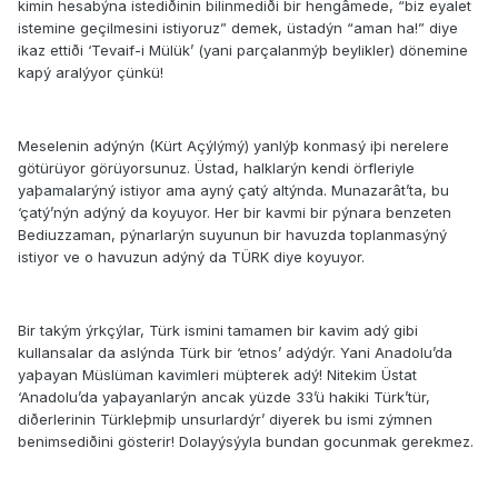
kimin hesabýna istediðinin bilinmediði bir hengâmede, “biz eyalet
istemine geçilmesini istiyoruz” demek, üstadýn “aman ha!” diye
ikaz ettiði ‘Tevaif-i Mülük’ (yani parçalanmýþ beylikler) dönemine
kapý aralýyor çünkü!
Meselenin adýnýn (Kürt Açýlýmý) yanlýþ konmasý iþi nerelere
götürüyor görüyorsunuz. Üstad, halklarýn kendi örfleriyle
yaþamalarýný istiyor ama ayný çatý altýnda. Munazarât’ta, bu
‘çatý’nýn adýný da koyuyor. Her bir kavmi bir pýnara benzeten
Bediuzzaman, pýnarlarýn suyunun bir havuzda toplanmasýný
istiyor ve o havuzun adýný da TÜRK diye koyuyor.
Bir takým ýrkçýlar, Türk ismini tamamen bir kavim adý gibi
kullansalar da aslýnda Türk bir ‘etnos’ adýdýr. Yani Anadolu’da
yaþayan Müslüman kavimleri müþterek adý! Nitekim Üstat
‘Anadolu’da yaþayanlarýn ancak yüzde 33’ü hakiki Türk’tür,
diðerlerinin Türkleþmiþ unsurlardýr’ diyerek bu ismi zýmnen
benimsediðini gösterir! Dolayýsýyla bundan gocunmak gerekmez.