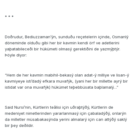
* * *
Doðrudur, Bediuzzaman’ýn, sunduðu reçetelerin içinde, Osmanlý
döneminde olduðu gibi her bir kavmin kendi örf ve adetlerini
yaþatabileceði bir hükümeti olmasý gerektiðini de yazmýþtýr.
Þöyle diyor:
“Hem de her kavmin mabihil-bekasý olan adat-ý milliye ve lisan-ý
kavmiyeye isti’dadý efkara muvafýk, (yani her bir millette ayrý bir
istidat var ona muvafýk) hükümet teþebbüsata baþlamalý…”
Said Nursi’nin, Kürtlerin teâlisi için uðraþtýðý, Kürtlerin de
medeniyet nimetlerinden yararlanmasý için çabaladýðý, onlarýn
da milletler müsabakasýnda yerini almalarý için can attýðý saklý
bir þey deðildir.