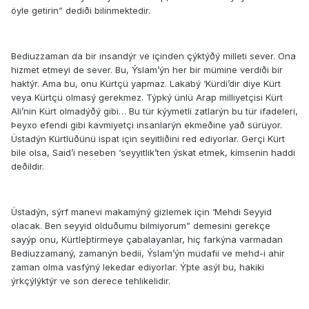
öyle getirin” dediði bilinmektedir.
Bediuzzaman da bir insandýr ve içinden çýktýðý milleti sever. Ona
hizmet etmeyi de sever. Bu, Ýslam’ýn her bir mümine verdiði bir
haktýr. Ama bu, onu Kürtçü yapmaz. Lakabý ‘Kürdi’dir diye Kürt
veya Kürtçü olmasý gerekmez. Týpký ünlü Arap milliyetçisi Kürt
Ali’nin Kürt olmadýðý gibi… Bu tür kýymetli zatlarýn bu tür ifadeleri,
Þeyxo efendi gibi kavmiyetçi insanlarýn ekmeðine yað sürüyor.
Üstadýn Kürtlüðünü ispat için seyitliðini red ediyorlar. Gerçi Kürt
bile olsa, Said’i neseben ‘seyyitlik’ten ýskat etmek, kimsenin haddi
deðildir.
Üstadýn, sýrf manevi makamýný gizlemek için ‘Mehdi Seyyid
olacak. Ben seyyid olduðumu bilmiyorum” demesini gerekçe
sayýp onu, Kürtleþtirmeye çabalayanlar, hiç farkýna varmadan
Bediuzzamaný, zamanýn bedii, Ýslam’ýn müdafii ve mehd-i ahir
zaman olma vasfýný lekedar ediyorlar. Ýþte asýl bu, hakiki
ýrkçýlýktýr ve son derece tehlikelidir.