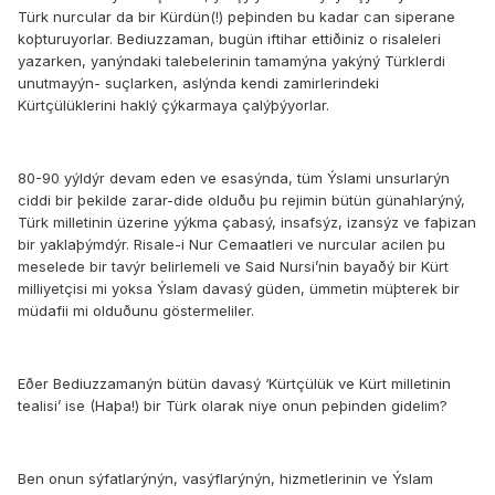
Türk nurcular da bir Kürdün(!) peþinden bu kadar can siperane
koþturuyorlar. Bediuzzaman, bugün iftihar ettiðiniz o risaleleri
yazarken, yanýndaki talebelerinin tamamýna yakýný Türklerdi
unutmayýn- suçlarken, aslýnda kendi zamirlerindeki
Kürtçülüklerini haklý çýkarmaya çalýþýyorlar.
80-90 yýldýr devam eden ve esasýnda, tüm Ýslami unsurlarýn
ciddi bir þekilde zarar-dide olduðu þu rejimin bütün günahlarýný,
Türk milletinin üzerine yýkma çabasý, insafsýz, izansýz ve faþizan
bir yaklaþýmdýr. Risale-i Nur Cemaatleri ve nurcular acilen þu
meselede bir tavýr belirlemeli ve Said Nursi’nin bayaðý bir Kürt
milliyetçisi mi yoksa Ýslam davasý güden, ümmetin müþterek bir
müdafii mi olduðunu göstermeliler.
Eðer Bediuzzamanýn bütün davasý ‘Kürtçülük ve Kürt milletinin
tealisi’ ise (Haþa!) bir Türk olarak niye onun peþinden gidelim?
Ben onun sýfatlarýnýn, vasýflarýnýn, hizmetlerinin ve Ýslam