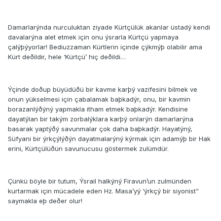
Damarlarýnda nurculuktan ziyade Kürtçülük akanlar üstadý kendi
davalarýna alet etmek için onu ýsrarla Kürtçü yapmaya
çalýþýyorlar! Bediuzzaman Kürtlerin içinde çýkmýþ olabilir ama
Kürt deðildir, hele ‘Kürtçü’ hiç deðildi…
Ýçinde doðup büyüdüðü bir kavme karþý vazifesini bilmek ve
onun yükselmesi için çabalamak baþkadýr, onu, bir kavmin
borazanlýðýný yapmakla itham etmek baþkadýr. Kendisine
dayatýlan bir takým zorbalýklara karþý onlarýn damarlarýna
basarak yaptýðý savunmalar çok daha baþkadýr. Hayatýný,
Süfyani bir ýrkçýlýðýn dayatmalarýný kýrmak için adamýþ bir Hak
erini, Kürtçülüðün savunucusu göstermek zulümdür.
Çünkü böyle bir tutum, Ýsrail halkýný Firavun’un zulmünden
kurtarmak için mücadele eden Hz. Masa’yý ‘ýrkçý bir siyonist”
saymakla eþ deðer olur!