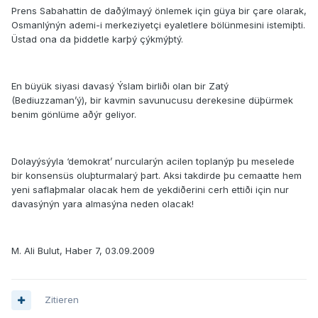
Prens Sabahattin de daðýlmayý önlemek için güya bir çare olarak,
Osmanlýnýn ademi-i merkeziyetçi eyaletlere bölünmesini istemiþti.
Üstad ona da þiddetle karþý çýkmýþtý.
En büyük siyasi davasý Ýslam birliði olan bir Zatý
(Bediuzzaman’ý), bir kavmin savunucusu derekesine düþürmek
benim gönlüme aðýr geliyor.
Dolayýsýyla ‘demokrat’ nurcularýn acilen toplanýp þu meselede
bir konsensüs oluþturmalarý þart. Aksi takdirde þu cemaatte hem
yeni saflaþmalar olacak hem de yekdiðerini cerh ettiði için nur
davasýnýn yara almasýna neden olacak!
M. Ali Bulut, Haber 7, 03.09.2009
Zitieren