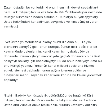
Zaten üstadýn bu yönleridir ki onun hem milli devlet sevdalýlarý
hem Türk milliyetçileri ve özellikle de Milli Ýstihbaratçýlar nezdinde
‘Kürtçü’ bilinmesine neden olmuþtur… (Onlarýn bu yaklaþýmlarý
Üstad hakkýndaki kanaatimize, sevgimize ve itimadýmýza zarar
vermiyor.)
Evet Üstad’ýn mebdedeki lakabý “Kürdî’dir. Ama bu, -Þeyxo
efendinin sandýðý gibi- onun Kürtçülüðünün delili deðil. Her bir
kavmin önde gelenlerinin, kendi kavmi için çabaladýðý bir
dönemde –Osmanlýlarýn meþrutiyete geçtiði dönemler- o da Kürt
halkýnýn haklarý için çabalamýþtýr. Bu da onun hakkýdýr. Ama bu
onu Kürtçü yapmaz. Ýnsanýn kendi milletini sevip ona hizmet
etmek istemesi baþkadýr, onun adýna iþlenen zulüm ve
cinayetleri meþru sayacak kadar körü körüne bir kavmi yüceltmek
baþkadýr.
Nitekim Badýllý Abi, üstada ilk götürüldüðünde bugünkü Kürt
milliyetçilerinin serdettiði anlamda bir takým sözler sarf edince
Üstad onu Zübeyir abiye teslim edip, “Bunun kafasýný düzeltin