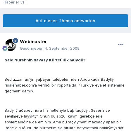
Haberler vs.)
Auf dieses Thema antworten
Webmaster
Geschrieben
4. September 2009
Said Nursi'nin davasý Kürtçülük müydü?
Bediuzzaman’ýn yaþayan talebelerinden Abdülkadir Badýllý
risalehaber.com’a verdiði bir röportajda, “Türkiye eyalet sistemine
geçmeli” demiþ.
Badýllý aðabey nura hizmetleriyle baþ tacýdýr. Severiz ve
sevilmeye layýktýr. Onun bu sözü, kavmi gerekçelerle
söylemediðine de eminim. Ama bu ‘açýlýmýn’ maksadý aþan bir
ifade olduðunu da hürmetimizle birlikte hatýrlatmak hakkýmýzdýr!