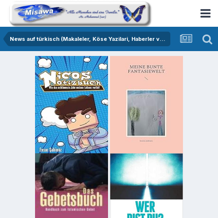
News auf türkisch (Makaleler, Köse Yazilari, Haberler vs.)