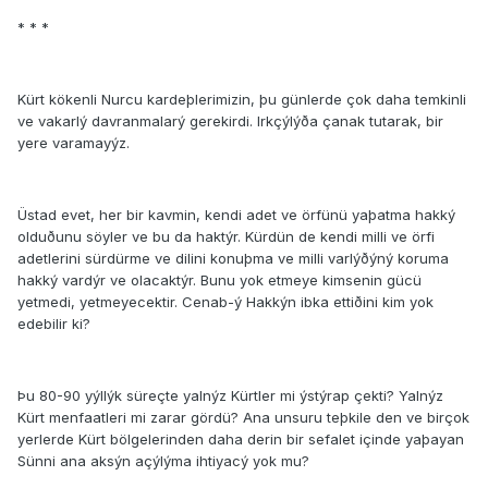
* * *
Kürt kökenli Nurcu kardeþlerimizin, þu günlerde çok daha temkinli
ve vakarlý davranmalarý gerekirdi. Irkçýlýða çanak tutarak, bir
yere varamayýz.
Üstad evet, her bir kavmin, kendi adet ve örfünü yaþatma hakký
olduðunu söyler ve bu da haktýr. Kürdün de kendi milli ve örfi
adetlerini sürdürme ve dilini konuþma ve milli varlýðýný koruma
hakký vardýr ve olacaktýr. Bunu yok etmeye kimsenin gücü
yetmedi, yetmeyecektir. Cenab-ý Hakkýn ibka ettiðini kim yok
edebilir ki?
Þu 80-90 yýllýk süreçte yalnýz Kürtler mi ýstýrap çekti? Yalnýz
Kürt menfaatleri mi zarar gördü? Ana unsuru teþkile den ve birçok
yerlerde Kürt bölgelerinden daha derin bir sefalet içinde yaþayan
Sünni ana aksýn açýlýma ihtiyacý yok mu?