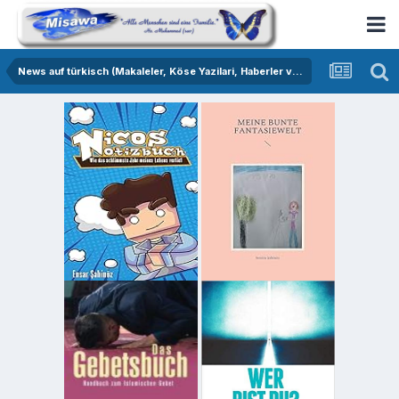
News auf türkisch (Makaleler, Köse Yazilari, Haberler vs.)