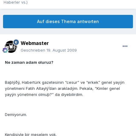
Haberler vs.)
Auf dieses Thema antworten
Webmaster
Geschrieben
19. August 2009
Ne zaman adam oluruz?
Baþlýðý, Habertürk gazetesinin “cesur” ve “erkek” genel yayýn
yönetmeni Fatih Altaylý’dan arakladým. Pekala, “Kimler genel
yayýn yönetmeni olmuþ?” da diyebilirdim.
Demiyorum.
Kendisiyle bir meselem yok.