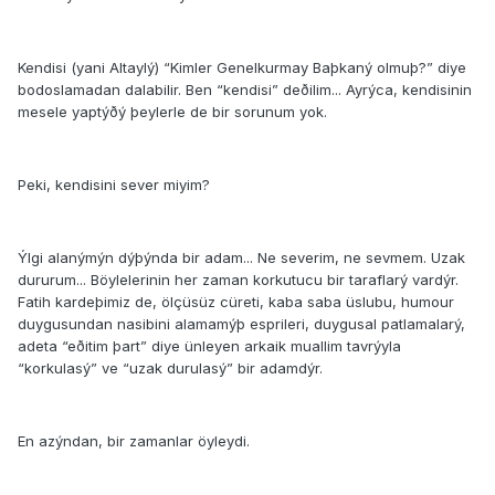
Kendisi (yani Altaylý) “Kimler Genelkurmay Baþkaný olmuþ?” diye
bodoslamadan dalabilir. Ben “kendisi” deðilim... Ayrýca, kendisinin
mesele yaptýðý þeylerle de bir sorunum yok.
Peki, kendisini sever miyim?
Ýlgi alanýmýn dýþýnda bir adam... Ne severim, ne sevmem. Uzak
dururum... Böylelerinin her zaman korkutucu bir taraflarý vardýr.
Fatih kardeþimiz de, ölçüsüz cüreti, kaba saba üslubu, humour
duygusundan nasibini alamamýþ esprileri, duygusal patlamalarý,
adeta “eðitim þart” diye ünleyen arkaik muallim tavrýyla
“korkulasý” ve “uzak durulasý” bir adamdýr.
En azýndan, bir zamanlar öyleydi.