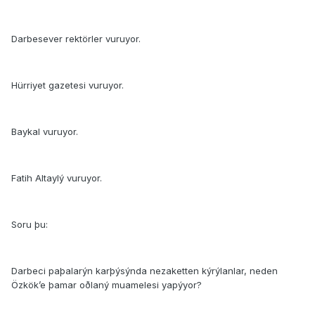
Darbesever rektörler vuruyor.
Hürriyet gazetesi vuruyor.
Baykal vuruyor.
Fatih Altaylý vuruyor.
Soru þu:
Darbeci paþalarýn karþýsýnda nezaketten kýrýlanlar, neden
Özkök’e þamar oðlaný muamelesi yapýyor?