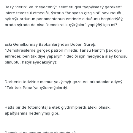
Bazý “derin” ve “heyecanlý” selefleri gibi “yapýlmasý gereken”
iþlere tevessül etmediði, ýsrarla “Anayasa çizgisini” savunduðu,
sýk sýk ordunun parlamentonun emrinde olduðunu hatýrlattýðý,
arada sýrada da olsa “demokratik çýkýþlar” yaptýðý için mi?
Eski Genelkurmay Baþkanlarýndan Doðan Güreþ,
“Demokrasilerde gerçek patron millettir. Tansu Haným þak diye
emreder, ben tak diye yaparým!” dediði için medyada alay konusu
olmuþtu, hatýrlayacaksýnýz.
Darbenin tedvirine memur yazýlmýþ gazeteci arkadaþlar adýný
“Tak-Þak Paþa”ya çýkarmýþlardý.
Hatta bir de fotomontajla etek giydirmiþlerdi. Etekli olmak,
aþaðýlanma nedeniymiþ gibi...
Demek ki ne zaman adam olurmuþuz?