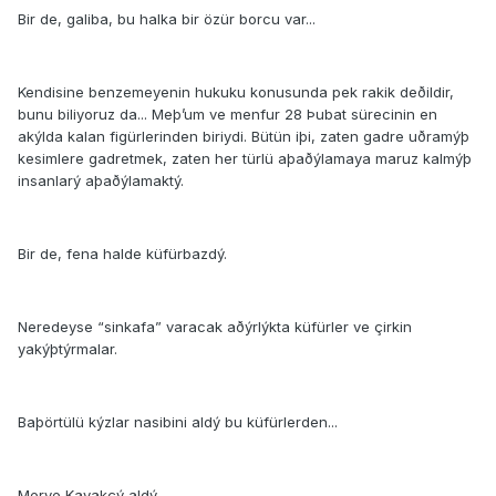
Bir de, galiba, bu halka bir özür borcu var...
Kendisine benzemeyenin hukuku konusunda pek rakik deðildir,
bunu biliyoruz da... Meþ’um ve menfur 28 Þubat sürecinin en
akýlda kalan figürlerinden biriydi. Bütün iþi, zaten gadre uðramýþ
kesimlere gadretmek, zaten her türlü aþaðýlamaya maruz kalmýþ
insanlarý aþaðýlamaktý.
Bir de, fena halde küfürbazdý.
Neredeyse “sinkafa” varacak aðýrlýkta küfürler ve çirkin
yakýþtýrmalar.
Baþörtülü kýzlar nasibini aldý bu küfürlerden...
Merve Kavakçý aldý.