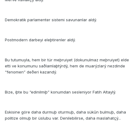
Demokratik parlamenter sistemi savunanlar aldý.
Postmodern darbeyi eleþtirenler aldý.
Bu tutumuyla, hem bir tür meþruiyet (dokunulmaz meþruiyet) elde
etti ve konumunu saðlamlaþtýrdý, hem de muarýzlarý nezdinde
“fenomen” deðeri kazandý.
Bize, iþte bu “edinilmiþ” konumdan sesleniyor Fatih Altaylý.
Eskisine göre daha durmuþ oturmuþ, daha sükûn bulmuþ, daha
politize olmuþ bir üslubu var. Denilebilirse, daha maslahatçý...