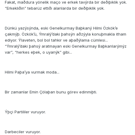
Fakat, maðdura yönelik maço ve erkek tavýrda bir deðiþiklik yok.
“Erkekliðin” tebarüz ettiði alanlarda bir deðiþiklik yok.
Dünkü yazýsýnda, eski Genelkurmay Baþkaný Hilmi Özkök’e
çakmýþ. Özkök’ü, Ýmralý’daki þahsýn aðzýyla konuþmakla itham
ediyor. Ýlaveten, bol bol tahkir ve aþaðýlama cümlesi...
“Ýmralý’daki þahsý aratmayan eski Genelkurmay Baþkanlarýmýz
var”, “herkes eþek, o uyanýk” gibi...
Hilmi Paþa’ya vurmak moda...
Bir zamanlar Emin Çölaþan bunu görev edinmiþti.
Ýþçi Partililer vuruyor.
Darbeciler vuruyor.