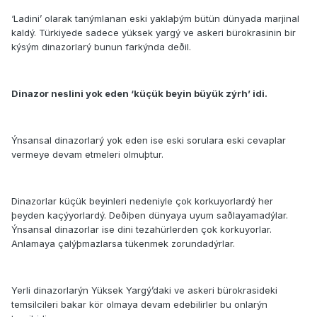
‘Ladini’ olarak tanýmlanan eski yaklaþým bütün dünyada marjinal
kaldý. Türkiyede sadece yüksek yargý ve askeri bürokrasinin bir
kýsým dinazorlarý bunun farkýnda deðil.
Dinazor neslini yok eden ‘küçük beyin büyük zýrh’ idi.
Ýnsansal dinazorlarý yok eden ise eski sorulara eski cevaplar
vermeye devam etmeleri olmuþtur.
Dinazorlar küçük beyinleri nedeniyle çok korkuyorlardý her
þeyden kaçýyorlardý. Deðiþen dünyaya uyum saðlayamadýlar.
Ýnsansal dinazorlar ise dini tezahürlerden çok korkuyorlar.
Anlamaya çalýþmazlarsa tükenmek zorundadýrlar.
Yerli dinazorlarýn Yüksek Yargý’daki ve askeri bürokrasideki
temsilcileri bakar kör olmaya devam edebilirler bu onlarýn