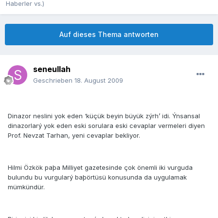
Haberler vs.)
Auf dieses Thema antworten
seneullah
Geschrieben
18. August 2009
Dinazor neslini yok eden ‘küçük beyin büyük zýrh’ idi. Ýnsansal
dinazorlarý yok eden eski sorulara eski cevaplar vermeleri diyen
Prof. Nevzat Tarhan, yeni cevaplar bekliyor.
Hilmi Özkök paþa Milliyet gazetesinde çok önemli iki vurguda
bulundu bu vurgularý baþörtüsü konusunda da uygulamak
mümkündür.