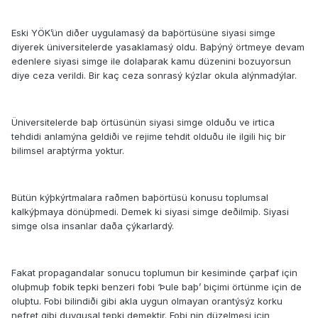
Eski YÖK’ün diðer uygulamasý da baþörtüsüne siyasi simge
diyerek üniversitelerde yasaklamasý oldu. Baþýný örtmeye devam
edenlere siyasi simge ile dolaþarak kamu düzenini bozuyorsun
diye ceza verildi. Bir kaç ceza sonrasý kýzlar okula alýnmadýlar.
Üniversitelerde baþ örtüsünün siyasi simge olduðu ve irtica
tehdidi anlamýna geldiði ve rejime tehdit olduðu ile ilgili hiç bir
bilimsel araþtýrma yoktur.
Bütün kýþkýrtmalara raðmen baþörtüsü konusu toplumsal
kalkýþmaya dönüþmedi. Demek ki siyasi simge deðilmiþ. Siyasi
simge olsa insanlar daða çýkarlardý.
Fakat propagandalar sonucu toplumun bir kesiminde çarþaf için
oluþmuþ fobik tepki benzeri fobi ‘Þule baþ’ biçimi örtünme için de
oluþtu. Fobi bilindiði gibi akla uygun olmayan orantýsýz korku
nefret gibi duygusal tepki demektir. Fobi nin düzelmesi için