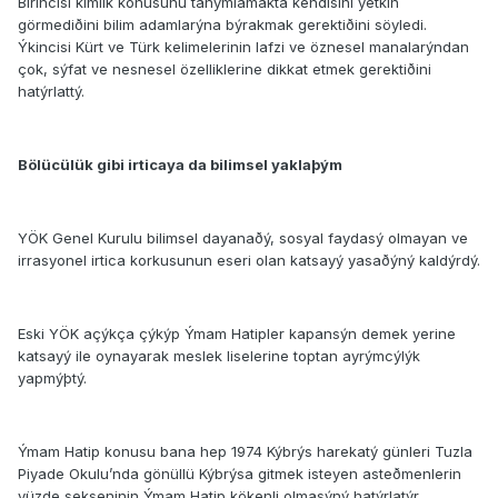
Birincisi kimlik konusunu tanýmlamakta kendisini yetkin
görmediðini bilim adamlarýna býrakmak gerektiðini söyledi.
Ýkincisi Kürt ve Türk kelimelerinin lafzi ve öznesel manalarýndan
çok, sýfat ve nesnesel özelliklerine dikkat etmek gerektiðini
hatýrlattý.
Bölücülük gibi irticaya da bilimsel yaklaþým
YÖK Genel Kurulu bilimsel dayanaðý, sosyal faydasý olmayan ve
irrasyonel irtica korkusunun eseri olan katsayý yasaðýný kaldýrdý.
Eski YÖK açýkça çýkýp Ýmam Hatipler kapansýn demek yerine
katsayý ile oynayarak meslek liselerine toptan ayrýmcýlýk
yapmýþtý.
Ýmam Hatip konusu bana hep 1974 Kýbrýs harekatý günleri Tuzla
Piyade Okulu’nda gönüllü Kýbrýsa gitmek isteyen asteðmenlerin
yüzde sekseninin Ýmam Hatip kökenli olmasýný hatýrlatýr.