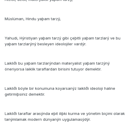
Müslüman, Hindu yaþam tarzý,
Yahudi, Hýristiyan yaþam tarzý gibi çeþitli yaþam tarzlarý ve bu
yaþam tarzlarýný besleyen ideolojiler vardýr.
Laikliði bu yaþam tarzlarýndan materyalist yaþam tarzýný
öneriyorsa laiklik taraflardan birisini tutuyor demektir.
Laikliði böyle bir konumuna koyarsanýz laikliði ideoloji haline
getirmiþsiniz demektir.
Laikliði taraflar arasýnda eþit iliþki kurma ve yönetim biçimi olarak
tanýmlamak modern dünyanýn uygulamasýdýr.