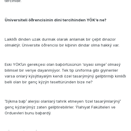
tercihidir.
Üniversiteli öðrencisinin dini tercihinden YÖK’e ne?
Laikliði dinden uzak durmak olarak anlamak bir çeþit dinazor
olmaktýr. Üniversite öðrencisi bir kiþinin dindar olma hakký var.
Eski YÖK’ün gerekçesi olan baþörtüsünün ‘siyasi simge’ olmasý
bilimsel bir veriye dayanmýyor. Tek tip üniforma gibi giyinenler
varsa onlarý kýsýtlayalým kendi özel tasarýmýný geliþtirmiþ kimliði
belli olan bir genç kýzýn tesettüründen bize ne?
’Sýkma baþ’ alerjisi olanlarý tahrik etmeyen ‘özel tasarýmlarýný’
genç kýzlarýmýz zaten geliþtirebilirler. Ýlahiyat Fakülteleri ve
Orduevleri bunu baþardý.