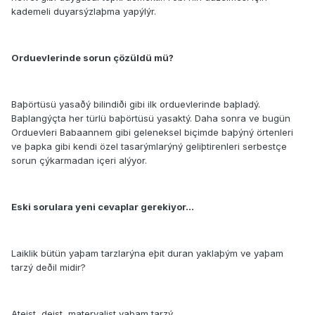
kademeli duyarsýzlaþma yapýlýr.
Orduevlerinde sorun çözüldü mü?
Baþörtüsü yasaðý bilindiði gibi ilk orduevlerinde baþladý.
Baþlangýçta her türlü baþörtüsü yasaktý. Daha sonra ve bugün
Orduevleri Babaannem gibi geleneksel biçimde baþýný örtenleri
ve þapka gibi kendi özel tasarýmlarýný geliþtirenleri serbestçe
sorun çýkarmadan içeri alýyor.
Eski sorulara yeni cevaplar gerekiyor...
Laiklik bütün yaþam tarzlarýna eþit duran yaklaþým ve yaþam
tarzý deðil midir?
Ateist, deist, materyalist yaþam tarzý,