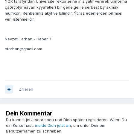
YÖK tarafýndan Üniversite rektörlerine inisiyatif vererek üniforma
çaðrýþtýrmayan kýyafetleri bir genelge ile serbest býrakmak
mümkün. Rehberimiz akýl ve bilimdir. Ýtiraz edenlerden bilimsel
veri istenmelidir.
Nevzat Tarhan - Haber 7
ntarhan@gmail.com
Zitieren
Dein Kommentar
Du kannst jetzt schreiben und Dich später registrieren. Wenn Du
ein Konto hast,
melde Dich jetzt an
, um unter Deinem
Benutzernamen zu schreiben.