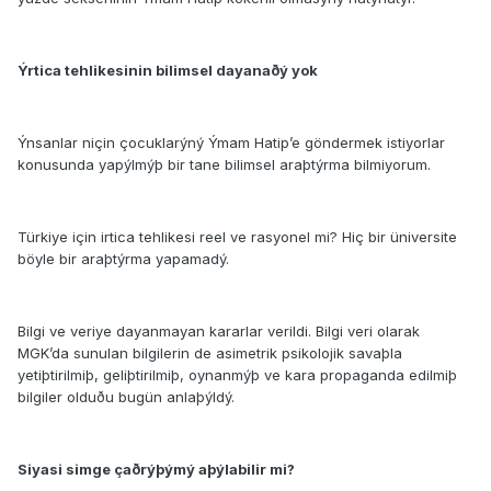
Ýrtica tehlikesinin bilimsel dayanaðý yok
Ýnsanlar niçin çocuklarýný Ýmam Hatip’e göndermek istiyorlar
konusunda yapýlmýþ bir tane bilimsel araþtýrma bilmiyorum.
Türkiye için irtica tehlikesi reel ve rasyonel mi? Hiç bir üniversite
böyle bir araþtýrma yapamadý.
Bilgi ve veriye dayanmayan kararlar verildi. Bilgi veri olarak
MGK’da sunulan bilgilerin de asimetrik psikolojik savaþla
yetiþtirilmiþ, geliþtirilmiþ, oynanmýþ ve kara propaganda edilmiþ
bilgiler olduðu bugün anlaþýldý.
Siyasi simge çaðrýþýmý aþýlabilir mi?