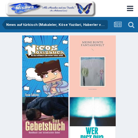
News auf türkisch (Makaleler, Köse Yazilari, Haberler vs.)