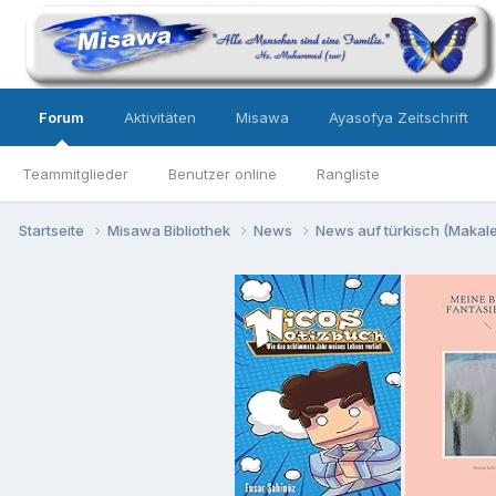
Forum
Aktivitäten
Misawa
Ayasofya Zeitschrift
Teammitglieder
Benutzer online
Rangliste
Startseite
Misawa Bibliothek
News
News auf türkisch (Makalel