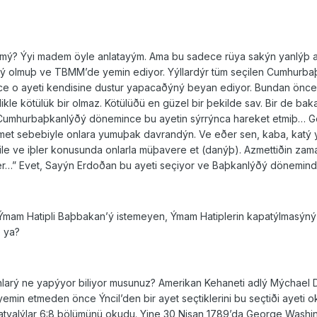
yamý? Ýyi madem öyle anlatayým. Ama bu sadece rüya sakýn yanlýþ
lmuþ ve TBMM’de yemin ediyor. Yýllardýr tüm seçilen Cumhurbaþk
ce o ayeti kendisine dustur yapacaðýný beyan ediyor. Bundan önc
ilikle kötülük bir olmaz. Kötülüðü en güzel bir þekilde sav. Bir de b
l, Cumhurbaþkanlýðý dönemince bu ayetin sýrrýnca hareket etmiþ… Ge
hmet sebebiyle onlara yumuþak davrandýn. Ve eðer sen, kaba, katý y
 dile ve iþler konusunda onlarla müþavere et (danýþ). Azmettiðin zama
ever…” Evet, Sayýn Erdoðan bu ayeti seçiyor ve Baþkanlýðý dönemi
 Ýmam Hatipli Baþbakan’ý istemeyen, Ýmam Hatiplerin kapatýlmasýný i
e ya?
larý ne yapýyor biliyor musunuz? Amerikan Kehaneti adlý Mýchael 
emin etmeden önce Ýncil’den bir ayet seçtiklerini bu seçtiði ayeti
latyalýlar 6:8 bölümünü okudu. Yine 30 Nisan 1789’da George Washi