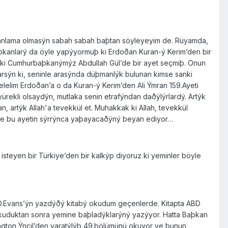
 anlama olmasýn sabah sabah baþtan söyleyeyim de. Rüyamda,
anlarý da öyle yapýyormuþ ki Erdoðan Kuran-ý Kerim’den bir
eki Cumhurbaþkanýmýz Abdullah Gül’de bir ayet seçmiþ. Onun
akarsýn ki, seninle arasýnda düþmanlýk bulunan kimse sanki
lelim Erdoðan’a o da Kuran-ý Kerim’den Ali Ýmran 159.Ayeti
ürekli olsaydýn, mutlaka senin etrafýndan daðýlýrlardý. Artýk
n, artýk Allah'a tevekkül et. Muhakkak ki Allah, tevekkül
nde bu ayetin sýrrýnca yaþayacaðýný beyan ediyor…
steyen bir Türkiye’den bir kalkýp diyoruz ki yeminler böyle
D.Evans’ýn yazdýðý kitabý okudum geçenlerde. Kitapta ABD
 okuduktan sonra yemine baþladýklarýný yazýyor. Hatta Baþkan
ngton Ýncil’den yaratýlýþ 49.bölümünü okuyor ve bunun