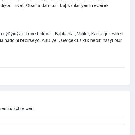
 ediyor… Evet, Obama dahil tüm baþkanlar yemin ederek
 aldýðýmýz ülkeye bak ya… Baþkanlar, Valiler, Kamu görevlileri
 haddini bildirseydi ABD’ye… Gerçek Laiklik nedir, nasýl olur
men zu schreiben.