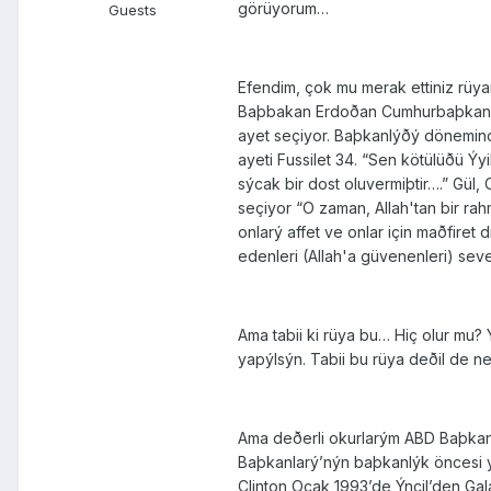
görüyorum…
Guests
Efendim, çok mu merak ettiniz rü
Baþbakan Erdoðan Cumhurbaþkaný o
ayet seçiyor. Baþkanlýðý dönemin
ayeti Fussilet 34. “Sen kötülüðü Ýy
sýcak bir dost oluvermiþtir….” Gü
seçiyor “O zaman, Allah'tan bir ra
onlarý affet ve onlar için maðfiret
edenleri (Allah'a güvenenleri) s
Ama tabii ki rüya bu… Hiç olur mu?
yapýlsýn. Tabii bu rüya deðil de n
Ama deðerli okurlarým ABD Baþkan
Baþkanlarý’nýn baþkanlýk öncesi y
Clinton Ocak 1993’de Ýncil’den Ga