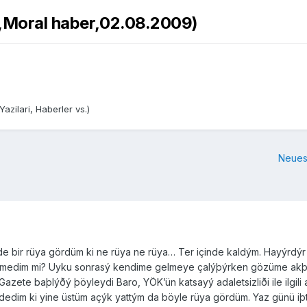
lu,Moral haber,02.08.2009)
azilari, Haberler vs.)
Neues
bir rüya gördüm ki ne rüya ne rüya… Ter içinde kaldým. Hayýrdýr i
örmedim mi? Uyku sonrasý kendime gelmeye çalýþýrken gözüme akþ
zete baþlýðý þöyleydi Baro, YÖK’ün katsayý adaletsizliði ile ilgi
dim ki yine üstüm açýk yattým da böyle rüya gördüm. Yaz günü iþte