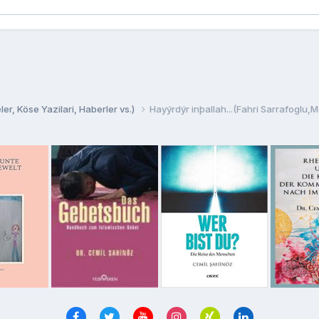
er, Köse Yazilari, Haberler vs.)
Hayýrdýr inþallah...(Fahri Sarrafoglu,