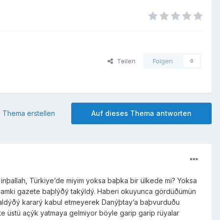
Teilen
Folgen
0
 Thema erstellen
Auf dieses Thema antworten
nþallah, Türkiye’de miyim yoksa baþka bir ülkede mi? Yoksa
amki gazete baþlýðý takýldý. Haberi okuyunca gördüðümün
li aldýðý kararý kabul etmeyerek Danýþtay’a baþvurduðu
 üstü açýk yatmaya gelmiyor böyle garip garip rüyalar