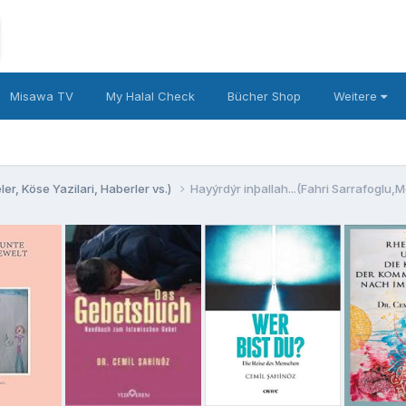
Misawa TV
My Halal Check
Bücher Shop
Weitere
er, Köse Yazilari, Haberler vs.)
Hayýrdýr inþallah...(Fahri Sarrafoglu,