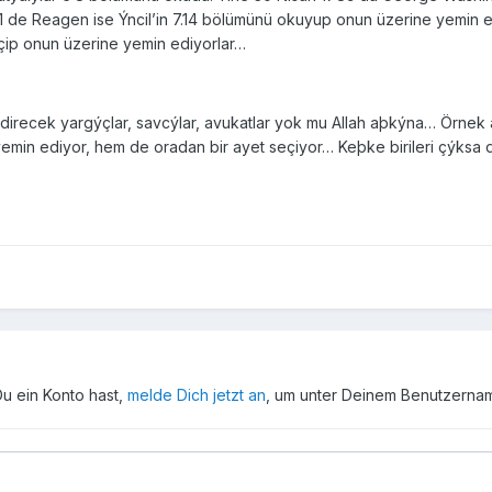
1 de Reagen ise Ýncil’in 7.14 bölümünü okuyup onun üzerine yemin
çip onun üzerine yemin ediyorlar…
ildirecek yargýçlar, savcýlar, avukatlar yok mu Allah aþkýna… Örnek
min ediyor, hem de oradan bir ayet seçiyor… Keþke birileri çýksa da
Du ein Konto hast,
melde Dich jetzt an
, um unter Deinem Benutzerna