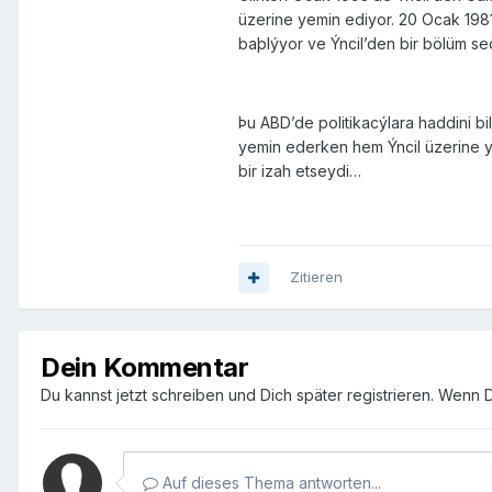
üzerine yemin ediyor. 20 Ocak 198
baþlýyor ve Ýncil’den bir bölüm se
Þu ABD’de politikacýlara haddini b
yemin ederken hem Ýncil üzerine ye
bir izah etseydi…
Zitieren
Dein Kommentar
Du kannst jetzt schreiben und Dich später registrieren. Wenn 
Auf dieses Thema antworten...