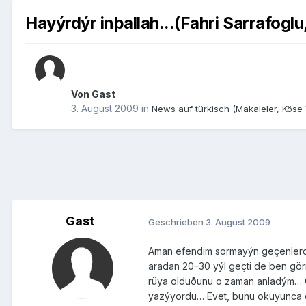
Hayýrdýr inþallah...(Fahri Sarrafog
Von Gast
3. August 2009
in
News auf türkisch (Makaleler, Köse Y
Gast
Geschrieben
3. August 2009
Aman efendim sormayýn geçenlerde 
aradan 20–30 yýl geçti de ben g
rüya olduðunu o zaman anladým… Ga
yazýyordu… Evet, bunu okuyunca de