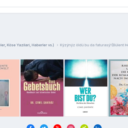
er, Köse Yazilari, Haberler vs.)
Kýzýnýz öldü bu da faturasý!(Bülent