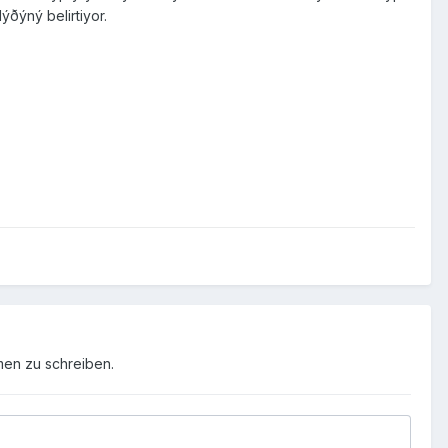
ýðýný belirtiyor.
men zu schreiben.