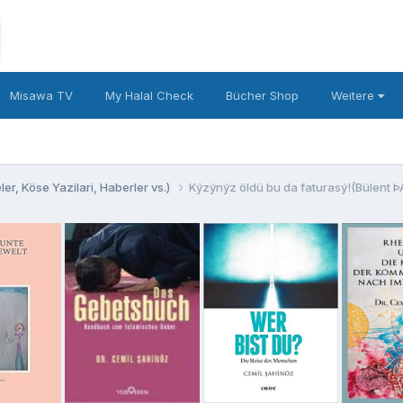
Misawa TV
My Halal Check
Bücher Shop
Weitere
er, Köse Yazilari, Haberler vs.)
Kýzýnýz öldü bu da faturasý!(Bülent