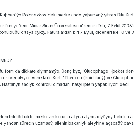
er Kuþhan'ýn Polonezköy'deki merkezinde yaþamýný yitiren Dila Kurt'a
üst'ün yeðeni, Mimar Sinan Üniversitesi öðrencisi Dila, 7 Eylül 2008
onulduðu ortaya çýktý. Faturalardan biri 7 Eylül, diðerleri ise 10 ve 3
NMEDÝ
ðu form da dikkate alýnmamýþ. Genç kýz, 'Glucophage' (þeker denge
ibaresi yer alýyor. Anne Þule Kurt, 'Thyroxin (troid ilacý) ve Glucop
. Hastanýn saðlýk kontrolü olmadan, nasýl iþlem yapabiliyor' dedi.
rlendirildiði halde, merkezin koruma altýna alýnmadýðýný belirte
Öte yandan sürecin uzamasý, ailenin bakanlýk aleyhine açacaðý dava