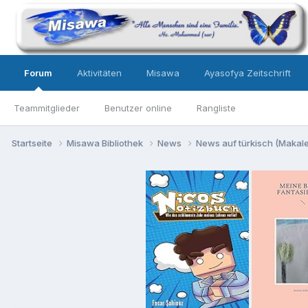
Forum
Aktivitäten
Misawa
Ayasofya Zeitschrift
Teammitglieder
Benutzer online
Rangliste
Startseite
Misawa Bibliothek
News
News auf türkisch (Makalel