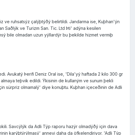
 ve ruhsatsýz çalýþtýðý belirtildi. Jandarma ise, Kuþhan'ýn
 Saðlýk ve Turizm San. Tic. Ltd Þti' adýna kesilen
nsý bile olmadan uzun yýllardýr bu þekilde hizmet vermiþ
i. Avukatý Þerifi Deniz Oral ise, 'Dila'yý haftada 2 kilo 300 gr
maya teþvik edildi. Ýkisinin de kullaným ve sunum þekli
çin sürpriz olmamalý' diye konuþtu. Kuþhan içeceðinin de Adli
ili. Savcýlýk da Adli Týp raporu hazýr olmadýðý için dava
inin karýþtýrýlmasý' anneyi daha da öfkelendiriyor. 'Adli Týp