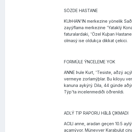
SÖZDE HASTANE
KUÞHAN'IN merkezine yönelik Saðlý
zayýflama merkezine 'Yataklý Konak
faturalardaki, 'Özel Kuþan Hastan
olmasý ise oldukça dikkat çekici.
FORMÜLE ÝNCELEME YOK
ANNE Þule Kurt, 'Tesiste, aðzý açýk
vermeye zorlamýþlar. Bu kiloyu ve
kanuna aykýrý. Dila, 44 günde aðýr
Týp'ta incelenmediði öðrenildi.
ADLÝ TIP RAPORU HåLå ÇIKMADI
ACILI anne, aradan geçen 10.5 ayl
açamýyor. Münevver Karabulut cinay