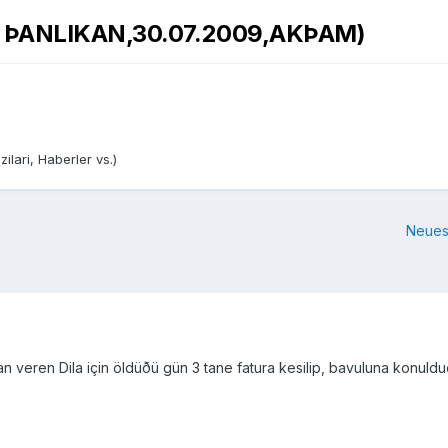
ent ÞANLIKAN,30.07.2009,AKÞAM)
ilari, Haberler vs.)
Neues
eren Dila için öldüðü gün 3 tane fatura kesilip, bavuluna konulduðu