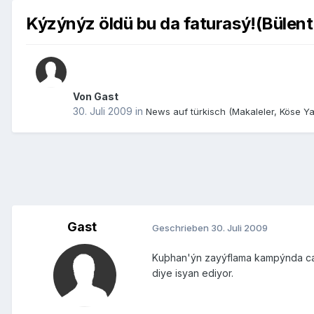
Kýzýnýz öldü bu da faturasý!(Bül
Von Gast
30. Juli 2009
in
News auf türkisch (Makaleler, Köse Yaz
Gast
Geschrieben
30. Juli 2009
Kuþhan'ýn zayýflama kampýnda can v
diye isyan ediyor.