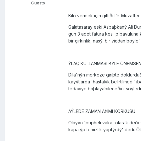
Guests
Kilo vermek için gittiði Dr. Muzaff
Galatasaray eski Asbaþkaný Ali Dür
gün 3 adet fatura kesilip bavuluna k
bir çirkinlik, nasýl bir vicdan böyle.'
ÝLAÇ KULLANMASI BÝLE ÖNEMSE
Dila'nýn merkeze giriþte doldurdu
kayýtlarda 'hastalýk belirtilmedi' 
tedaviye baþlayabileceðini söyledi
AÝLEDE ZAMAN AÞIMI KORKUSU
Olayýn 'þüpheli vaka' olarak deðe
kapatýp temizlik yaptýrdý' dedi. 