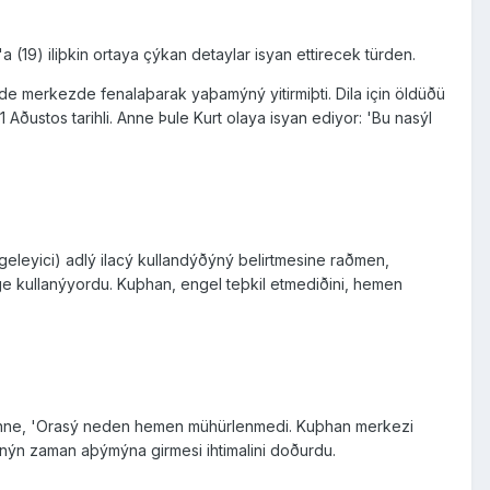
 (19) iliþkin ortaya çýkan detaylar isyan ettirecek türden.
'de merkezde fenalaþarak yaþamýný yitirmiþti. Dila için öldüðü
1 Aðustos tarihli. Anne Þule Kurt olaya isyan ediyor: 'Bu nasýl
leyici) adlý ilacý kullandýðýný belirtmesine raðmen,
hage kullanýyordu. Kuþhan, engel teþkil etmediðini, hemen
n anne, 'Orasý neden hemen mühürlenmedi. Kuþhan merkezi
nýn zaman aþýmýna girmesi ihtimalini doðurdu.