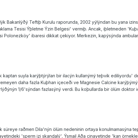
k Bakanlýðý Teftiþ Kurulu raporunda, 2002 yýlýndan bu yana izinsiz
lama Tesisi Ýþletme Ýzin Belgesi' vermiþ. Ancak, iþletmeden 'Kuþan
esi Polonezköy' ibaresi dikkat çekiyor. Merkezin, kapýsýnda ambula
 kaptan suyla karýþtýrýlan bir ilacýn kullanýmý teþvik ediliyordu' ded
remeyen daha fazla Kuþhan içeceði ve Magnesie Calcine karýþýmý al
lýðýnýn 1/6'sýndan fazlasýný verdi. Bu koþullarda bir ölüm doktor i
ýk süreye raðmen Dila'nýn ölüm nedeninin ortaya konulmamasýna tepk
etindeki 'sperm izi skandalý', Ýsmail Aða cinayetinde 'kan örnekler