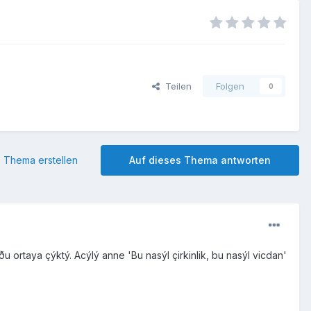
Teilen
Folgen
0
 Thema erstellen
Auf dieses Thema antworten
 ortaya çýktý. Acýlý anne 'Bu nasýl çirkinlik, bu nasýl vicdan'