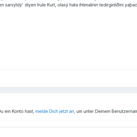
arsýldý' diyen Þule Kurt, olasý hata ihtimalinin tedirginliðini yaþad
Du ein Konto hast,
melde Dich jetzt an
, um unter Deinem Benutzerna