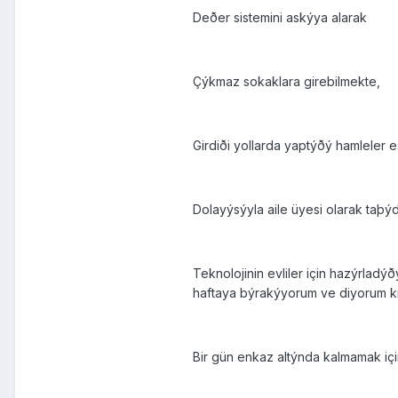
Deðer sistemini askýya alarak
Çýkmaz sokaklara girebilmekte,
Girdiði yollarda yaptýðý hamleler
Dolayýsýyla aile üyesi olarak taþ
Teknolojinin evliler için hazýrlad
haftaya býrakýyorum ve diyorum k
Bir gün enkaz altýnda kalmamak iç