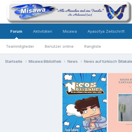
Forum
Aktivitäten
Misawa
Ayasofya Zeitschrift
Teammitglieder
Benutzer online
Rangliste
Startseite
Misawa Bibliothek
News
News auf türkisch (Makalel