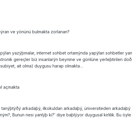
þýran ve yönünü bulmakta zorlanan?
yapýlan yazýþmalar, internet sohbet ortamýnda yapýlan sohbetler yan
ktronik gereçler biz insanlarýn beynine ve gönlüne yerleþtirilen doð
subiyet, ait olma) duygusu harap olmakta…
yol açmakta
 tanýþtýðý arkadaþý, ilkokuldan arkadaþý, üniversiteden arkadaþý
?, Bunun nesi yanlýþ ki?’ diye baþlýyor duygusal kirlilik. Bu öyle bir 