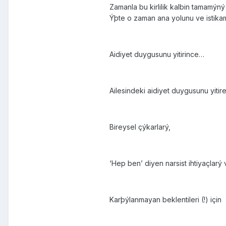
Zamanla bu kirlilik kalbin tamamýn
Ýþte o zaman ana yolunu ve istikam
Aidiyet duygusunu yitirince…
Ailesindeki aidiyet duygusunu yitire
Bireysel çýkarlarý,
‘Hep ben’ diyen narsist ihtiyaçlarý
Karþýlanmayan beklentileri (!) için