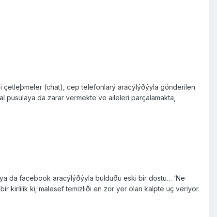
i çetleþmeler (chat), cep telefonlarý aracýlýðýyla gönderilen
al pusulaya da zarar vermekte ve aileleri parçalamakta,
 ya da facebook aracýlýðýyla bulduðu eski bir dostu… ‘Ne
kirlilik ki; malesef temizliði en zor yer olan kalpte uç veriyor.