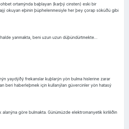
sohbet ortamýnda baþlayan (karþý cinsten) eski bir
sajý okuyan eþinin þüphelenmesiyle her þey çorap söküðü gibi
ena halde yanmakta, beni uzun uzun düþündürtmekte…
nýn yaydýðý frekanslar kuþlarýn yön bulma hislerine zarar
an beri haberleþmek için kullanýlan güvercinler yön hatasý
ik alanýna göre bulmakta. Günümüzde elektromanyetik kirliliðin