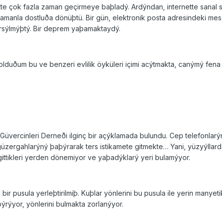
tte çok fazla zaman geçirmeye baþladý. Ardýndan, internette sanal 
manla dostluða dönüþtü. Bir gün, elektronik posta adresindeki me
rsýlmýþtý. Bir deprem yaþamaktaydý.
k olduðum bu ve benzeri evlilik öyküleri içimi acýtmakta, canýmý f
üvercinleri Derneði ilginç bir açýklamada bulundu. Cep telefonlarý
üzergahlarýný þaþýrarak ters istikamete gitmekte… Yani, yüzyýllard
gittikleri yerden dönemiyor ve yaþadýklarý yeri bulamýyor.
r pusula yerleþtirilmiþ. Kuþlar yönlerini bu pusula ile yerin manyet
ýrýyor, yönlerini bulmakta zorlanýyor.