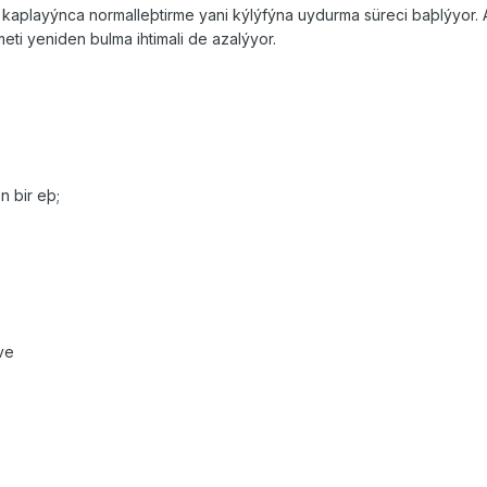
ý kaplayýnca normalleþtirme yani kýlýfýna uydurma süreci baþlýyor. 
eti yeniden bulma ihtimali de azalýyor.
n bir eþ;
 ve