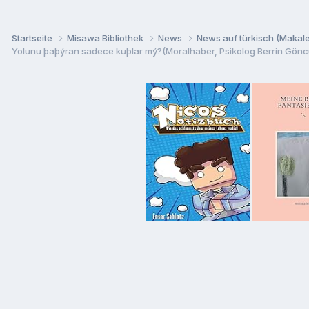
Startseite
Misawa Bibliothek
News
News auf türkisch (Makalel
Yolunu þaþýran sadece kuþlar mý?(Moralhaber, Psikolog Berrin Gönc