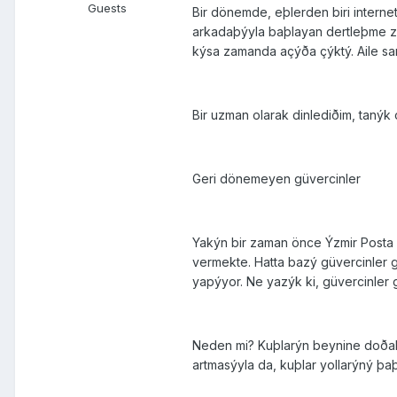
Guests
Bir dönemde, eþlerden biri interne
arkadaþýyla baþlayan dertleþme za
kýsa zamanda açýða çýktý. Aile sa
Bir uzman olarak dinlediðim, taný
Geri dönemeyen güvercinler
Yakýn bir zaman önce Ýzmir Posta G
vermekte. Hatta bazý güvercinler g
yapýyor. Ne yazýk ki, güvercinler 
Neden mi? Kuþlarýn beynine doðal bi
artmasýyla da, kuþlar yollarýný þaþ