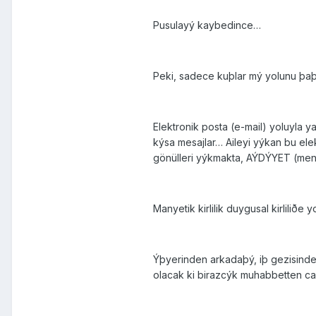
Pusulayý kaybedince…
Peki, sadece kuþlar mý yolunu þa
Elektronik posta (e-mail) yoluyla 
kýsa mesajlar… Aileyi yýkan bu ele
gönülleri yýkmakta, AÝDÝYET (men
Manyetik kirlilik duygusal kirliliðe 
Ýþyerinden arkadaþý, iþ gezisinde
olacak ki birazcýk muhabbetten caným