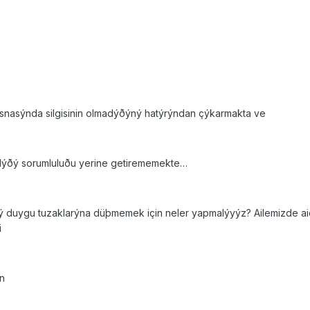
 esnasýnda silgisinin olmadýðýný hatýrýndan çýkarmakta ve
ýdýðý sorumluluðu yerine getirememekte…
ýðý duygu tuzaklarýna düþmemek için neler yapmalýyýz? Ailemizde ai
i
in