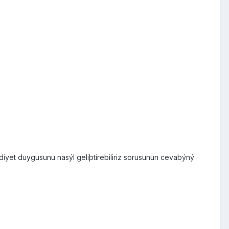
diyet duygusunu nasýl geliþtirebiliriz sorusunun cevabýný