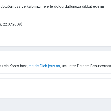
konuþtuðumuza ve kalbimizi nelerle doldurduðunuza dikkat edelim
ü, 22.07.2009)
Du ein Konto hast,
melde Dich jetzt an
, um unter Deinem Benutzerna