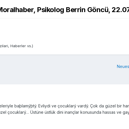
oralhaber, Psikolog Berrin Göncü, 22.0
lari, Haberler vs.)
Neues
eriyle baþlamýþtý. Evliydi ve çocuklarý vardý. Çok da güzel bir haný
üzel çocuklarý… Üstüne üstlük dini inançlar konusunda hassas ve gayre