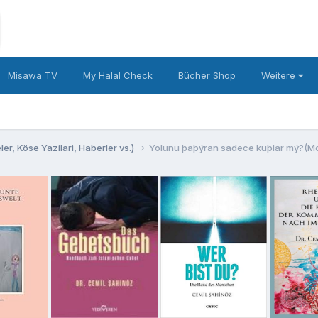
Misawa TV
My Halal Check
Bücher Shop
Weitere
er, Köse Yazilari, Haberler vs.)
Yolunu þaþýran sadece kuþlar mý?(Mor