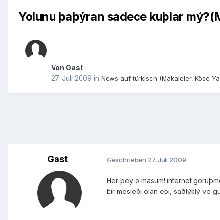
Yolunu þaþýran sadece kuþlar mý?(M
Von Gast
27. Juli 2009
in
News auf türkisch (Makaleler, Köse Yazi
Gast
Geschrieben
27. Juli 2009
Her þey o masum! internet görüþmel
bir mesleði olan eþi, saðlýklý ve g