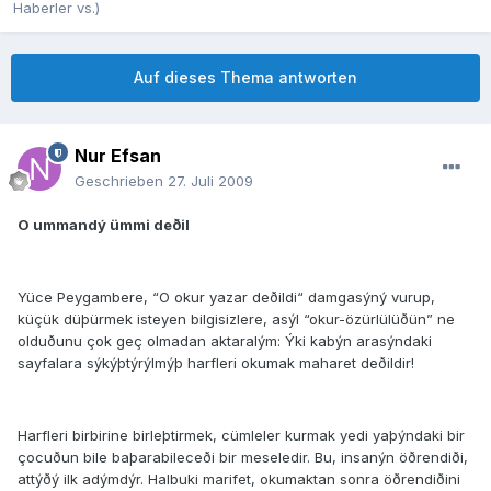
Haberler vs.)
Auf dieses Thema antworten
Nur Efsan
Geschrieben
27. Juli 2009
O ummandý ümmi deðil
Yüce Peygambere, “O okur yazar deðildi“ damgasýný vurup,
küçük düþürmek isteyen bilgisizlere, asýl “okur-özürlülüðün” ne
olduðunu çok geç olmadan aktaralým: Ýki kabýn arasýndaki
sayfalara sýkýþtýrýlmýþ harfleri okumak maharet deðildir!
Harfleri birbirine birleþtirmek, cümleler kurmak yedi yaþýndaki bir
çocuðun bile baþarabileceði bir meseledir. Bu, insanýn öðrendiði,
attýðý ilk adýmdýr. Halbuki marifet, okumaktan sonra öðrendiðini