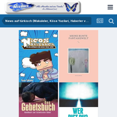
News auf türkisch (Makaleler, Köse Yazilari, Haberler vs.)