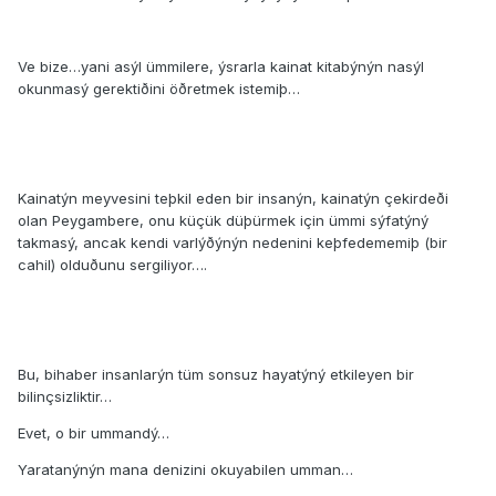
Ve bize…yani asýl ümmilere, ýsrarla kainat kitabýnýn nasýl
okunmasý gerektiðini öðretmek istemiþ…
Kainatýn meyvesini teþkil eden bir insanýn, kainatýn çekirdeði
olan Peygambere, onu küçük düþürmek için ümmi sýfatýný
takmasý, ancak kendi varlýðýnýn nedenini keþfedememiþ (bir
cahil) olduðunu sergiliyor….
Bu, bihaber insanlarýn tüm sonsuz hayatýný etkileyen bir
bilinçsizliktir…
Evet, o bir ummandý…
Yaratanýnýn mana denizini okuyabilen umman…