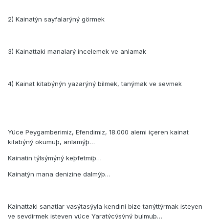
2) Kainatýn sayfalarýný görmek
3) Kainattaki manalarý incelemek ve anlamak
4) Kainat kitabýnýn yazarýný bilmek, tanýmak ve sevmek
Yüce Peygamberimiz, Efendimiz, 18.000 alemi içeren kainat
kitabýný okumuþ, anlamýþ…
Kainatin týlsýmýný keþfetmiþ…
Kainatýn mana denizine dalmýþ…
Kainattaki sanatlar vasýtasýyla kendini bize tanýttýrmak isteyen
ve sevdirmek isteyen yüce Yaratýcýsýný bulmuþ…