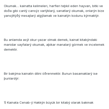
Okumak… kainatta kelimeleri, harfleri teþkil eden hayvan, bitki ve
doða gibi canlý cansýz varlýklarý, sanatlarý okumak, onlarýn bize
yansýttýðý mesajlarý algýlamak ve kainatýn kodunu kýrmaktýr.
Bu anlamda asýl okur-yazar olmak demek, kainat kitabýndaki
manidar sayfalarý okumak, aþikar manalarý görmek ve incelemek
demektir.
Bir bakýma kainatin dilini öðrenmektir. Bunun basamaklarý ise
þunlardýr:
1) Kainata Cenab-ý Hakkýn büyük bir kitabý olarak bakmak