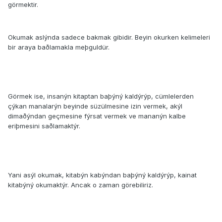
görmektir.
Okumak aslýnda sadece bakmak gibidir. Beyin okurken kelimeleri
bir araya baðlamakla meþguldür.
Görmek ise, insanýn kitaptan baþýný kaldýrýp, cümlelerden
çýkan manalarýn beyinde süzülmesine izin vermek, akýl
dimaðýndan geçmesine fýrsat vermek ve mananýn kalbe
eriþmesini saðlamaktýr.
Yani asýl okumak, kitabýn kabýndan baþýný kaldýrýp, kainat
kitabýný okumaktýr. Ancak o zaman görebiliriz.