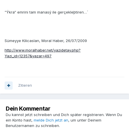
”Ýkra“ emrini tam manasý ile gerçekleþtiren…´
Sümeyye Kilicaslan, Moral Haber, 26/07/2009
http://www.moralhaber.net/yazidetay.php?
Yazi_id=12357&yazar=497
Zitieren
Dein Kommentar
Du kannst jetzt schreiben und Dich später registrieren. Wenn Du
ein Konto hast,
melde Dich jetzt an
, um unter Deinem
Benutzernamen zu schreiben.