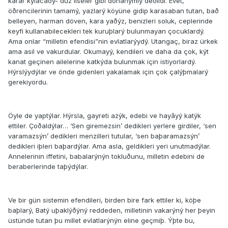
karar kýlacaðý- düz liseler gibi donanýmlý deðildi. Evet,
öðrencilerinin tamamý, yazlarý köyüne gidip karasaban tutan, bað
belleyen, harman döven, kara yaðýz, benizleri soluk, ceplerinde
keyfi kullanabilecekleri tek kuruþlarý bulunmayan çocuklardý.
Ama onlar “milletin efendisi”nin evlatlarýydý. Utangaç, biraz ürkek
ama asil ve vakurdular. Okumayý, kendileri ve daha da çok, kýt
kanat geçinen ailelerine katkýda bulunmak için istiyorlardý.
Hýrslýydýlar ve önde gidenleri yakalamak için çok çalýþmalarý
gerekiyordu.
Öyle de yaptýlar. Hýrsla, gayreti azýk, edebi ve hayâyý katýk
ettiler. Çoðaldýlar… ‘Sen giremezsin’ dedikleri yerlere girdiler, ‘sen
varamazsýn’ dedikleri menzilleri tutular, ‘sen baþaramazsýn’
dedikleri iþleri baþardýlar. Ama asla, geldikleri yeri unutmadýlar.
Annelerinin iffetini, babalarýnýn tokluðunu, milletin edebini de
beraberlerinde taþýdýlar.
Ve bir gün sistemin efendileri, birden bire fark ettiler ki, köþe
baþlarý, Batý uþaklýðýný reddeden, milletinin vakarýný her þeyin
üstünde tutan þu millet evlatlarýnýn eline geçmiþ. Ýþte bu,