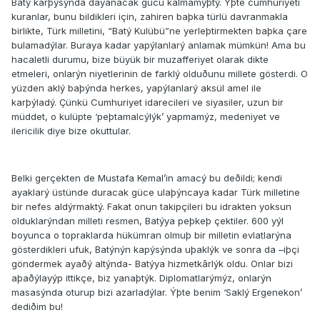
Batý karþýsýnda dayanacak gücü kalmamýþtý. Ýþte cumhuriyeti
kuranlar, bunu bildikleri için, zahiren baþka türlü davranmakla
birlikte, Türk milletini, “Batý Kulübü”ne yerleþtirmekten baþka çare
bulamadýlar. Buraya kadar yapýlanlarý anlamak mümkün! Ama bu
hacaletli durumu, bize büyük bir muzafferiyet olarak dikte
etmeleri, onlarýn niyetlerinin de farklý olduðunu millete gösterdi. O
yüzden aklý baþýnda herkes, yapýlanlarý aksül amel ile
karþýladý. Çünkü Cumhuriyet idarecileri ve siyasiler, uzun bir
müddet, o kulüpte ‘peþtamalcýlýk’ yapmamýz, medeniyet ve
ilericilik diye bize okuttular.
Belki gerçekten de Mustafa Kemal’in amacý bu deðildi; kendi
ayaklarý üstünde duracak güce ulaþýncaya kadar Türk milletine
bir nefes aldýrmaktý. Fakat onun takipçileri bu idrakten yoksun
olduklarýndan milleti resmen, Batýya peþkeþ çektiler. 600 yýl
boyunca o topraklarda hükümran olmuþ bir milletin evlatlarýna
gösterdikleri ufuk, Batýnýn kapýsýnda uþaklýk ve sonra da –iþçi
göndermek ayaðý altýnda- Batýya hizmetkârlýk oldu. Onlar bizi
aþaðýlayýp ittikçe, biz yanaþtýk. Diplomatlarýmýz, onlarýn
masasýnda oturup bizi azarladýlar. Ýþte benim ‘Saklý Ergenekon’
dediðim bu!