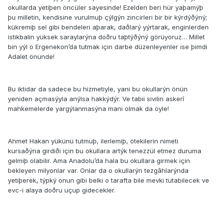
okullarda yetiþen öncüler sayesinde! Ezelden beri hür yaþamýþ
þu milletin, kendisine vurulmuþ çýlgýn zincirleri bir bir kýrdýðýný;
kükremiþ sel gibi bendeleri aþarak, daðlarý yýrtarak, enginlerden
istikbalin yüksek saraylarýna doðru taþtýðýný görüyoruz… Millet
bin yýl o Ergenekon’da tutmak için darbe düzenleyenler ise þimdi
Adalet önünde!
Bu iktidar da sadece bu hizmetiyle, yani bu okullarýn önün
yeniden açmasýyla anýlsa hakkýdýr. Ve tabii sivilin askerî
mahkemelerde yargýlanmasýna mani olmak da öyle!
Ahmet Hakan yükünü tutmuþ, ilerlemiþ, ötekilerin nimeti
kursaðýna girdiði için bu okullara artýk tenezzül etmez duruma
gelmiþ olabilir. Ama Anadolu’da hala bu okullara girmek için
bekleyen milyonlar var. Onlar da o okullarýn tezgâhlarýnda
yetiþerek, týpký onun gibi belki o tarafta bile mevki tutabilecek ve
evc-i alaya doðru uçup gidecekler.