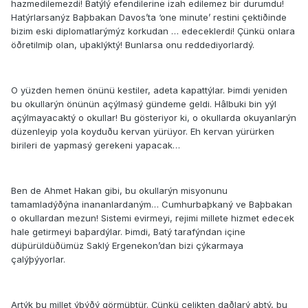
hazmedilemezdi! Batýlý efendilerine izah edilemez bir durumdu!
Hatýrlarsanýz Baþbakan Davos’ta ‘one minute’ restini çektiðinde
bizim eski diplomatlarýmýz korkudan … edeceklerdi! Çünkü onlara
öðretilmiþ olan, uþaklýktý! Bunlarsa onu reddediyorlardý.
O yüzden hemen önünü kestiler, adeta kapattýlar. Þimdi yeniden
bu okullarýn önünün açýlmasý gündeme geldi. Hâlbuki bin yýl
açýlmayacaktý o okullar! Bu gösteriyor ki, o okullarda okuyanlarýn
düzenleyip yola koyduðu kervan yürüyor. Eh kervan yürürken
birileri de yapmasý gerekeni yapacak…
Ben de Ahmet Hakan gibi, bu okullarýn misyonunu
tamamladýðýna inananlardaným… Cumhurbaþkaný ve Baþbakan
o okullardan mezun! Sistemi evirmeyi, rejimi millete hizmet edecek
hale getirmeyi baþardýlar. Þimdi, Batý tarafýndan içine
düþürüldüðümüz Saklý Ergenekon’dan bizi çýkarmaya
çalýþýyorlar.
Artýk bu millet ýþýðý görmüþtür. Çünkü çelikten daðlarý aþtý, bu