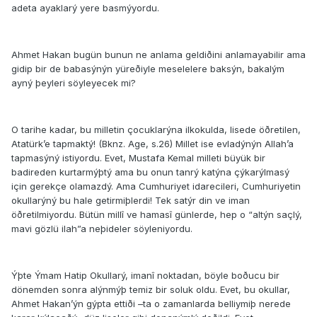
adeta ayaklarý yere basmýyordu.
Ahmet Hakan bugün bunun ne anlama geldiðini anlamayabilir ama
gidip bir de babasýnýn yüreðiyle meselelere baksýn, bakalým
ayný þeyleri söyleyecek mi?
O tarihe kadar, bu milletin çocuklarýna ilkokulda, lisede öðretilen,
Atatürk’e tapmaktý! (Bknz. Age, s.26) Millet ise evladýnýn Allah’a
tapmasýný istiyordu. Evet, Mustafa Kemal milleti büyük bir
badireden kurtarmýþtý ama bu onun tanrý katýna çýkarýlmasý
için gerekçe olamazdý. Ama Cumhuriyet idarecileri, Cumhuriyetin
okullarýný bu hale getirmiþlerdi! Tek satýr din ve iman
öðretilmiyordu. Bütün millî ve hamasî günlerde, hep o “altýn saçlý,
mavi gözlü ilah”a neþideler söyleniyordu.
Ýþte Ýmam Hatip Okullarý, imanî noktadan, böyle boðucu bir
dönemden sonra alýnmýþ temiz bir soluk oldu. Evet, bu okullar,
Ahmet Hakan’ýn gýpta ettiði –ta o zamanlarda belliymiþ nerede