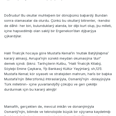
Doðrudur! Bu okullar muhteþem bir dönüþümü baþardý. Bundan
sonra olamasalar da olurdu. Çünkü bu okullarý bitirenler, -kendisi
de dâhil- her biri, bulunduklarý alanda, bir diþi kurt olup, þu milleti,
içine hapsedilmiþ olan saklý bir Ergenekon’dan dýþarýya
çýkardýlar.
Halil Ýnalcýk hocaya göre Mustafa Kemal’in ‘mutlak Batýlýlaþma’
kararý almasý, Avrupa’nýn sürekli meydan okumasýna ‘dur!’
demek içindi. (bknz. Tarihçilerin Kutbu, “Halil Ýnalcýk Kitabý,
Söyleþi Emine Çaykara, Ýþ Bankasý Kültür Yayýnlarý, sh,121).
Mustafa Kemal; kör siyaseti ve stratejiden mahrum, harîs bir baþka
Mustafa’nýn (Merzifonlu) ihtiraslarýyla, Osmanlý’nýn -dolayýsýyla
Türk milletinin- içine yuvarlandýðý çöküþü ve geri çekiliþi
durdurmak için bu kararý almýþ!
Mamafih, gerçekten de, mevcut imkân ve donanýmýyla
Osmanlý’nýn, bilimde ve teknolojide büyük bir sýçrama kaydetmiþ