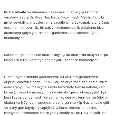
Bu hal elbette ‘millî/manevi’ hassasiyeti olanlarý yüreðinden
yaraladý. Baþta Dr. Rýza Nur, Necip Fazýl, Kadir Mýsýroðlu gibi
millet sevdalýlarý, böylesi bir siyasetle içine sokulmak istendiðimiz
durumun, bir uþaklýk, bir saklý müstemlekecilik olduðunu bize
aktarmaya çalýþtýlar ama sürgünlerden, hapislerden fýrsat
bulamadýlar.
Sonunda, iþte o malum okullar açýldý. Bu okullarda okuyanlar þu
insanlara kulak vermeye baþladýlar. Ezberlere kanmadýlar.
Cumhuriyet elitlerinin çocuklarýný bu okullara göndermesi
düþünülemezdi elbette! Bu okullar, onlarýn fasa fiso dediði millet
evlatlarýnýn, okumalarýna zemin hazýrladý. Benim babam, -siz
kýnayýn veya kýnamayýn, haklý olarak- ‘gâvur olmayayým’ diye
beni liseye göndermedi. Ne zaman ki, dinî bilgilerin de verildiði bir
okulun varlýðýndan haberdar oldu, o gün kalkýp Gaziantep’e gitti.
Ve ayný gün kaydýmý yaptýrdý. Oðluna, kendisinin dinine,
imanýna küfretmeden tahsil yaptýracaðý bir okul bulabildiði için