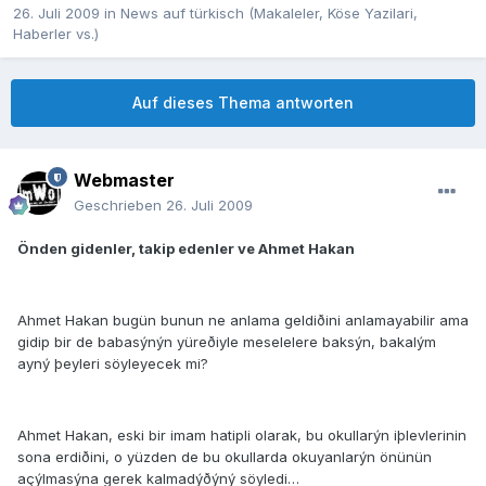
26. Juli 2009
in
News auf türkisch (Makaleler, Köse Yazilari,
Haberler vs.)
Auf dieses Thema antworten
Webmaster
Geschrieben
26. Juli 2009
Önden gidenler, takip edenler ve Ahmet Hakan
Ahmet Hakan bugün bunun ne anlama geldiðini anlamayabilir ama
gidip bir de babasýnýn yüreðiyle meselelere baksýn, bakalým
ayný þeyleri söyleyecek mi?
Ahmet Hakan, eski bir imam hatipli olarak, bu okullarýn iþlevlerinin
sona erdiðini, o yüzden de bu okullarda okuyanlarýn önünün
açýlmasýna gerek kalmadýðýný söyledi…