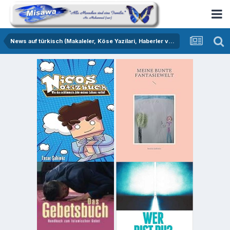
News auf türkisch (Makaleler, Köse Yazilari, Haberler vs.)