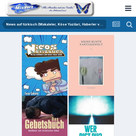
News auf türkisch (Makaleler, Köse Yazilari, Haberler vs.)