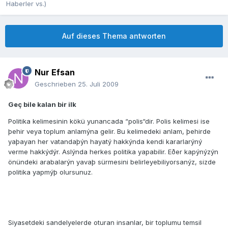
Haberler vs.)
Auf dieses Thema antworten
Nur Efsan
Geschrieben
25. Juli 2009
Geç bile kalan bir ilk
Politika kelimesinin kökü yunancada “polis“dir. Polis kelimesi ise
þehir veya toplum anlamýna gelir. Bu kelimedeki anlam, þehirde
yaþayan her vatandaþýn hayatý hakkýnda kendi kararlarýný
verme hakkýdýr. Aslýnda herkes politika yapabilir. Eðer kapýnýzýn
önündeki arabalarýn yavaþ sürmesini belirleyebiliyorsanýz, sizde
politika yapmýþ olursunuz.
Siyasetdeki sandelyelerde oturan insanlar, bir toplumu temsil