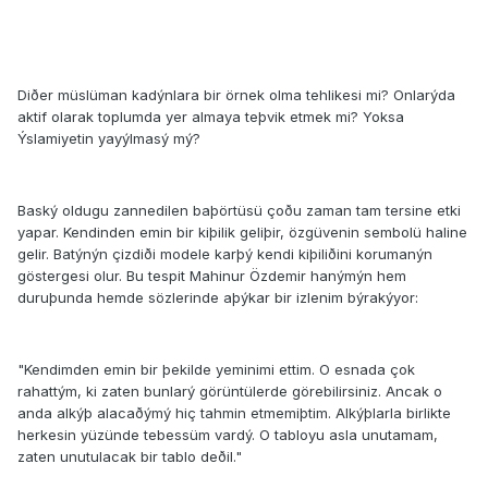
Diðer müslüman kadýnlara bir örnek olma tehlikesi mi? Onlarýda
aktif olarak toplumda yer almaya teþvik etmek mi? Yoksa
Ýslamiyetin yayýlmasý mý?
Baský oldugu zannedilen baþörtüsü çoðu zaman tam tersine etki
yapar. Kendinden emin bir kiþilik geliþir, özgüvenin sembolü haline
gelir. Batýnýn çizdiði modele karþý kendi kiþiliðini korumanýn
göstergesi olur. Bu tespit Mahinur Özdemir hanýmýn hem
duruþunda hemde sözlerinde aþýkar bir izlenim býrakýyor:
"Kendimden emin bir þekilde yeminimi ettim. O esnada çok
rahattým, ki zaten bunlarý görüntülerde görebilirsiniz. Ancak o
anda alkýþ alacaðýmý hiç tahmin etmemiþtim. Alkýþlarla birlikte
herkesin yüzünde tebessüm vardý. O tabloyu asla unutamam,
zaten unutulacak bir tablo deðil."