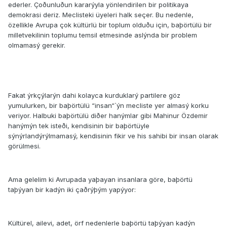
ederler. Çoðunluðun kararýyla yönlendirilen bir politikaya
demokrasi deriz. Meclisteki üyeleri halk seçer. Bu nedenle,
özellikle Avrupa çok kültürlü bir toplum olduðu için, baþörtülü bir
milletvekilinin toplumu temsil etmesinde aslýnda bir problem
olmamasý gerekir.
Fakat ýrkçýlarýn dahi kolayca kurduklarý partilere göz
yumulurken, bir baþörtülü “insan“`ýn mecliste yer almasý korku
veriyor. Halbuki baþörtülü diðer hanýmlar gibi Mahinur Özdemir
hanýmýn tek isteði, kendisinin bir baþörtüyle
sýnýrlandýrýlmamasý, kendisinin fikir ve his sahibi bir insan olarak
görülmesi.
Ama gelelim ki Avrupada yaþayan insanlara göre, baþörtü
taþýyan bir kadýn iki çaðrýþým yapýyor:
Kültürel, ailevi, adet, örf nedenlerle baþörtü taþýyan kadýn