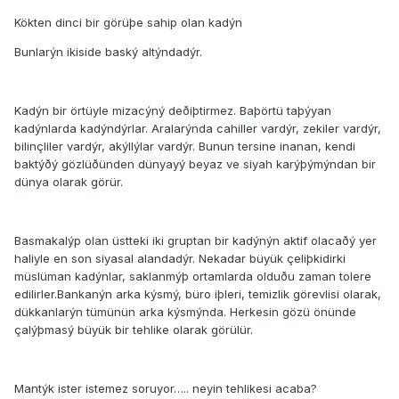
Kökten dinci bir görüþe sahip olan kadýn
Bunlarýn ikiside baský altýndadýr.
Kadýn bir örtüyle mizacýný deðiþtirmez. Baþörtü taþýyan
kadýnlarda kadýndýrlar. Aralarýnda cahiller vardýr, zekiler vardýr,
bilinçliler vardýr, akýllýlar vardýr. Bunun tersine inanan, kendi
baktýðý gözlüðünden dünyayý beyaz ve siyah karýþýmýndan bir
dünya olarak görür.
Basmakalýp olan üstteki iki gruptan bir kadýnýn aktif olacaðý yer
haliyle en son siyasal alandadýr. Nekadar büyük çeliþkidirki
müslüman kadýnlar, saklanmýþ ortamlarda olduðu zaman tolere
edilirler.Bankanýn arka kýsmý, büro iþleri, temizlik görevlisi olarak,
dükkanlarýn tümünün arka kýsmýnda. Herkesin gözü önünde
çalýþmasý büyük bir tehlike olarak görülür.
Mantýk ister istemez soruyor….. neyin tehlikesi acaba?