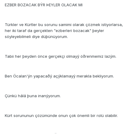
EZBER BOZACAK BÝR ÞEYLER OLACAK MI
Türkler ve Kürtler bu sorunu samimi olarak çözmek istiyorlarsa,
her iki taraf da gerçekten "ezberleri bozacak" þeyler
söyleyebilmeli diye düþünüyorum.
Tabii her þeyden önce gerçekçi olmayý öðrenmemiz lazým.
Ben Öcalan'ýn yapacaðý açýklamayý merakla bekliyorum.
Çünkü hálá þuna inanýyorum.
Kürt sorununun çözümünde onun çok önemli bir rolü olabilir.