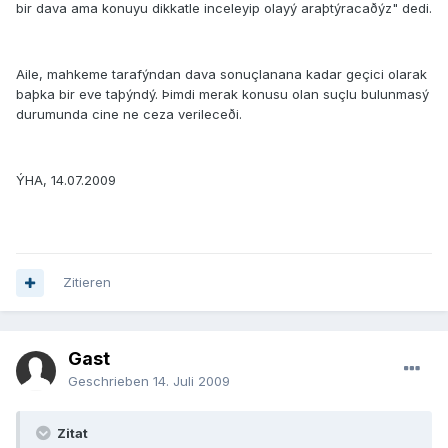
bir dava ama konuyu dikkatle inceleyip olayý araþtýracaðýz" dedi.
Aile, mahkeme tarafýndan dava sonuçlanana kadar geçici olarak
baþka bir eve taþýndý. Þimdi merak konusu olan suçlu bulunmasý
durumunda cine ne ceza verileceði.
ÝHA, 14.07.2009
Zitieren
Gast
Geschrieben
14. Juli 2009
Zitat