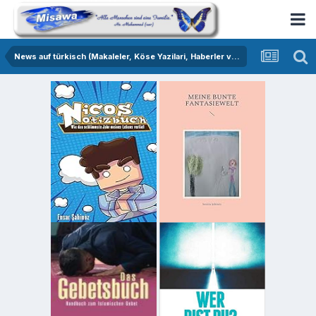
News auf türkisch (Makaleler, Köse Yazilari, Haberler vs.)