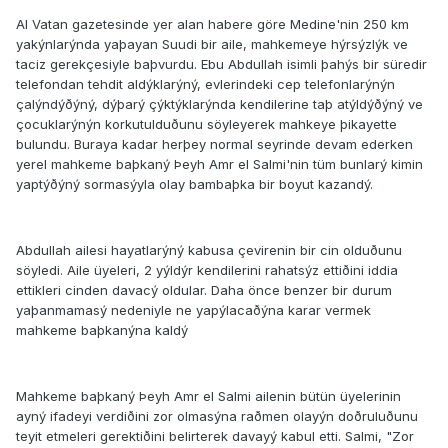
Al Vatan gazetesinde yer alan habere göre Medine'nin 250 km
yakýnlarýnda yaþayan Suudi bir aile, mahkemeye hýrsýzlýk ve
taciz gerekçesiyle baþvurdu. Ebu Abdullah isimli þahýs bir süredir
telefondan tehdit aldýklarýný, evlerindeki cep telefonlarýnýn
çalýndýðýný, dýþarý çýktýklarýnda kendilerine taþ atýldýðýný ve
çocuklarýnýn korkutulduðunu söyleyerek mahkeye þikayette
bulundu. Buraya kadar herþey normal seyrinde devam ederken
yerel mahkeme baþkaný Þeyh Amr el Salmi'nin tüm bunlarý kimin
yaptýðýný sormasýyla olay bambaþka bir boyut kazandý.
Abdullah ailesi hayatlarýný kabusa çevirenin bir cin olduðunu
söyledi. Aile üyeleri, 2 yýldýr kendilerini rahatsýz ettiðini iddia
ettikleri cinden davacý oldular. Daha önce benzer bir durum
yaþanmamasý nedeniyle ne yapýlacaðýna karar vermek
mahkeme baþkanýna kaldý
Mahkeme baþkaný Þeyh Amr el Salmi ailenin bütün üyelerinin
ayný ifadeyi verdiðini zor olmasýna raðmen olayýn doðruluðunu
teyit etmeleri gerektiðini belirterek davayý kabul etti. Salmi, "Zor