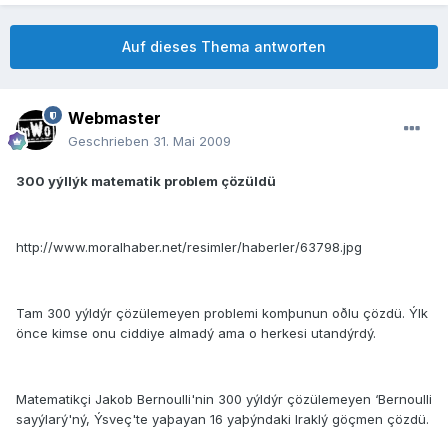
Auf dieses Thema antworten
Webmaster
Geschrieben
31. Mai 2009
300 yýllýk matematik problem çözüldü
http://www.moralhaber.net/resimler/haberler/63798.jpg
Tam 300 yýldýr çözülemeyen problemi komþunun oðlu çözdü. Ýlk
önce kimse onu ciddiye almadý ama o herkesi utandýrdý.
Matematikçi Jakob Bernoulli'nin 300 yýldýr çözülemeyen ‘Bernoulli
sayýlarý'ný, Ýsveç'te yaþayan 16 yaþýndaki Iraklý göçmen çözdü.