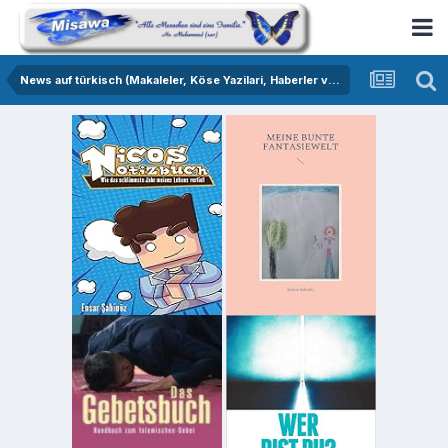
News auf türkisch (Makaleler, Köse Yazilari, Haberler vs.)