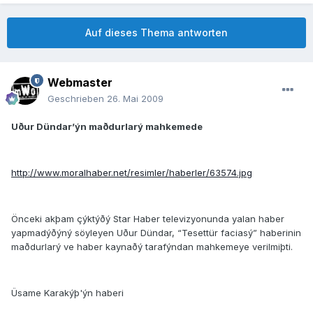
Auf dieses Thema antworten
Webmaster
Geschrieben
26. Mai 2009
Uður Dündar’ýn maðdurlarý mahkemede
http://www.moralhaber.net/resimler/haberler/63574.jpg
Önceki akþam çýktýðý Star Haber televizyonunda yalan haber
yapmadýðýný söyleyen Uður Dündar, “Tesettür faciasý” haberinin
maðdurlarý ve haber kaynaðý tarafýndan mahkemeye verilmiþti.
Üsame Karakýþ'ýn haberi