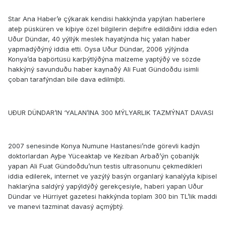
Star Ana Haber’e çýkarak kendisi hakkýnda yapýlan haberlere
ateþ püsküren ve kiþiye özel bilgilerin deþifre edildiðini iddia eden
Uður Dündar, 40 yýllýk meslek hayatýnda hiç yalan haber
yapmadýðýný iddia etti. Oysa Uður Dündar, 2006 yýlýnda
Konya’da baþörtüsü karþýtlýðýna malzeme yaptýðý ve sözde
hakkýný savunduðu haber kaynaðý Ali Fuat Gündoðdu isimli
çoban tarafýndan bile dava edilmiþti.
UÐUR DÜNDAR’IN ‘YALAN’INA 300 MÝLYARLIK TAZMÝNAT DAVASI
2007 senesinde Konya Numune Hastanesi’nde görevli kadýn
doktorlardan Ayþe Yüceaktaþ ve Keziban Arbað’ýn çobanlýk
yapan Ali Fuat Gündoðdu’nun testis ultrasonunu çekmedikleri
iddia edilerek, internet ve yazýlý basýn organlarý kanalýyla kiþisel
haklarýna saldýrý yapýldýðý gerekçesiyle, haberi yapan Uður
Dündar ve Hürriyet gazetesi hakkýnda toplam 300 bin TL’lik maddi
ve manevi tazminat davasý açmýþtý.