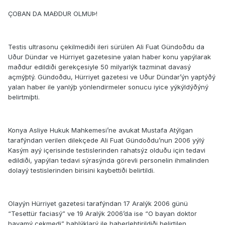
ÇOBAN DA MAÐDUR OLMUÞ!
Testis ultrasonu çekilmediði ileri sürülen Ali Fuat Gündoðdu da
Uður Dündar ve Hürriyet gazetesine yalan haber konu yapýlarak
maðdur edildiði gerekçesiyle 50 milyarlýk tazminat davasý
açmýþtý. Gündoðdu, Hürriyet gazetesi ve Uður Dündar’ýn yaptýðý
yalan haber ile yanlýþ yönlendirmeler sonucu iyice yýkýldýðýný
belirtmiþti.
Konya Asliye Hukuk Mahkemesi’ne avukat Mustafa Atýlgan
tarafýndan verilen dilekçede Ali Fuat Gündoðdu’nun 2006 yýlý
Kasým ayý içerisinde testislerinden rahatsýz olduðu için tedavi
edildiði, yapýlan tedavi sýrasýnda görevli personelin ihmalinden
dolayý testislerinden birisini kaybettiði belirtildi.
Olayýn Hürriyet gazetesi tarafýndan 17 Aralýk 2006 günü
“Tesettür faciasý” ve 19 Aralýk 2006’da ise “O bayan doktor
hayamý çekmedi” baþlýklarý ile haberleþtirildiði belirtilen