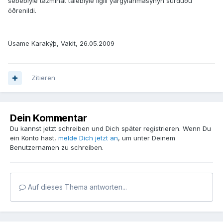
sebebiyle tazminat talebiyle ilgili yargýlanmasýnýn sürdüðü
öðrenildi.
Üsame Karakýþ, Vakit, 26.05.2009
Zitieren
Dein Kommentar
Du kannst jetzt schreiben und Dich später registrieren. Wenn Du
ein Konto hast,
melde Dich jetzt an
, um unter Deinem
Benutzernamen zu schreiben.
Auf dieses Thema antworten...