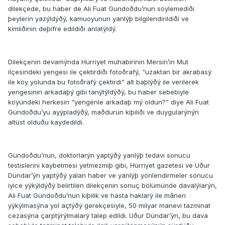
dilekçede, bu haber de Ali Fuat Gündoðdu’nun söylemediði
þeylerin yazýldýðý, kamuoyunun yanlýþ bilgilendirildiði ve
kimliðinin deþifre edildiði anlatýldý.
Dilekçenin devamýnda Hürriyet muhabirinin Mersin’in Mut
ilçesindeki yengesi ile çektirdiði fotoðrafý, “uzaktan bir akrabasý
ile köy yolunda bu fotoðrafý çektirdi” alt baþlýðý ile verilerek
yengesinin arkadaþý gibi tanýtýldýðý, bu haber sebebiyle
köyündeki herkesin “yengenle arkadaþ mý oldun?” diye Ali Fuat
Gündoðdu’yu ayýpladýðý, maðdurun kiþiliði ve duygularýnýn
altüst olduðu kaydedildi.
Gündoðdu’nun, doktorlarýn yaptýðý yanlýþ tedavi sonucu
testislerini kaybetmesi yetmezmiþ gibi, Hürriyet gazetesi ve Uður
Dündar’ýn yaptýðý yalan haber ve yanlýþ yönlendirmeler sonucu
iyice yýkýldýðý belirtilen dilekçenin sonuç bölümünde davalýlarýn,
Ali Fuat Gündoðdu’nun kiþilik ve hasta haklarý ile mânen
yýkýlmasýna yol açtýðý gerekçesiyle, 50 milyar manevi tazminat
cezasýna çarptýrýlmalarý talep edildi. Uður Dündar’ýn, bu dava