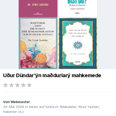
Uður Dündar’ýn maðdurlarý mahkemede
Von
Webmaster
26. Mai 2009
in
News auf türkisch (Makaleler, Köse Yazilari,
Haberler vs.)