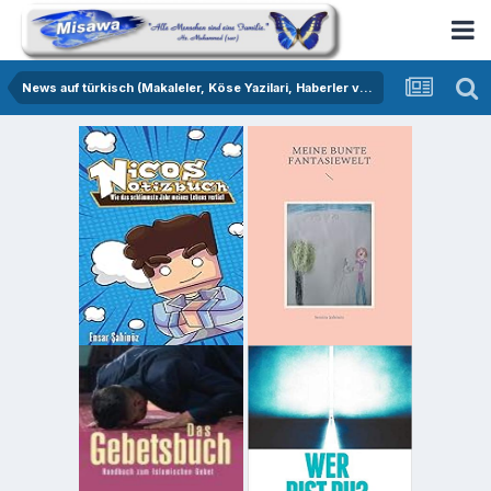
News auf türkisch (Makaleler, Köse Yazilari, Haberler vs.)