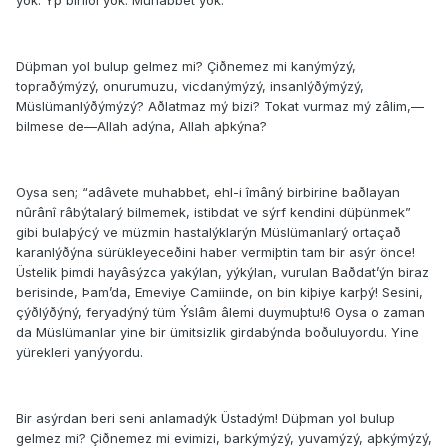
yok. Ýþ birliði yok. Muhabbet yok.
Düþman yol bulup gelmez mi? Çiðnemez mi kanýmýzý,
topraðýmýzý, o­nurumuzu, vicdanýmýzý, insanlýðýmýzý,
Müslümanlýðýmýzý? Aðlatmaz mý bizi? Tokat vurmaz mý zâlim,—
bilmese de—Allah adýna, Allah aþkýna?
Oysa sen; “adâvete muhabbet, ehl-i îmâný birbirine baðlayan
nûrânî râbýtalarý bilmemek, istibdat ve sýrf kendini düþünmek”
gibi bulaþýcý ve müzmin hastalýklarýn Müslümanlarý ortaçað
karanlýðýna sürükleyeceðini haber vermiþtin tam bir asýr önce!
Üstelik þimdi hayâsýzca yakýlan, yýkýlan, vurulan Baðdat’ýn biraz
berisinde, Þam’da, Emeviye Camiinde, o­n bin kiþiye karþý! Sesini,
çýðlýðýný, feryadýný tüm Ýslâm âlemi duymuþtu!6 Oysa o zaman
da Müslümanlar yine bir ümitsizlik girdabýnda boðuluyordu. Yine
yürekleri yanýyordu.
Bir asýrdan beri seni anlamadýk Üstadým! Düþman yol bulup
gelmez mi? Çiðnemez mi evimizi, barkýmýzý, yuvamýzý, aþkýmýzý,