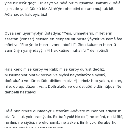
yine bir asýr geçti! Bir asýr! Ve hâlâ bizim içimizde ümitsizlik, hâlâ
içimizde yeis! Çünkü biz Allah’ýn rahmetini de unutmuþtuk ki!..
Aðlanacak haldeyiz biz!
Oysa sen uyarmýþtýn Üstadým: “Yeis, ümmetlerin, milletlerin
seretan (kanser) denilen en dehþetli bir hastalýðýdýr ve kemâlâta
mâni ve “Ene ýnde hüsn-i zanni abdî bî” (Ben kulumun hüsn-ü
zannýnýn yanýndayým.)4 hakikatine muhaliftir” demiþtin.5
Hâlâ kendimize karþý ve Rabbimize karþý dürüst deðiliz.
Müslümanlar olarak sosyal ve siyâsî hayatýmýzda sýdký,
doðruluðu ve dürüstlüðü diriltmemiþiz. Ýþlerimiz hep yalan, dolan,
hîle, dolap, düzen, vs.… Doðruluðu ve dürüstlüðü öldürmüþüz! Ne
dehþetli hastalýk!
Hâlâ birbirimize düþmanýz Üstadým! Adâvete muhabbet ediyoruz
biz! Dostluk yok aramýzda. Bir bað yok! Ne dinî, ne imânî, ne kitâbî,
ne ilmî, ne siyâsî, ne ekonomik, ne askerî. Birlik yok. Beraberlik