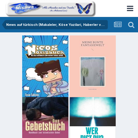
News auf türkisch (Makaleler, Köse Yazilari, Haberler vs.)