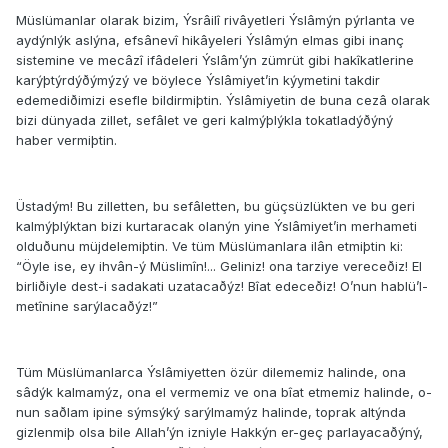
Müslümanlar olarak bizim, Ýsrâilî rivâyetleri Ýslâmýn pýrlanta ve
aydýnlýk aslýna, efsânevî hikâyeleri Ýslâmýn elmas gibi inanç
sistemine ve mecâzî ifâdeleri Ýslâm’ýn zümrüt gibi hakîkatlerine
karýþtýrdýðýmýzý ve böylece Ýslâmiyet’in kýymetini takdir
edemediðimizi esefle bildirmiþtin. Ýslâmiyetin de buna cezâ olarak
bizi dünyada zillet, sefâlet ve geri kalmýþlýkla tokatladýðýný
haber vermiþtin.
Üstadým! Bu zilletten, bu sefâletten, bu güçsüzlükten ve bu geri
kalmýþlýktan bizi kurtaracak olanýn yine Ýslâmiyet’in merhameti
olduðunu müjdelemiþtin. Ve tüm Müslümanlara ilân etmiþtin ki:
“Öyle ise, ey ihvân-ý Müslimîn!... Geliniz! o­na tarziye vereceðiz! El
birliðiyle dest-i sadakati uzatacaðýz! Bîat edeceðiz! O’nun hablü’l-
metînine sarýlacaðýz!”
Tüm Müslümanlarca Ýslâmiyetten özür dilememiz halinde, o­na
sâdýk kalmamýz, o­na el vermemiz ve o­na bîat etmemiz halinde, o­
nun saðlam ipine sýmsýký sarýlmamýz halinde, toprak altýnda
gizlenmiþ olsa bile Allah’ýn izniyle Hakkýn er-geç parlayacaðýný,