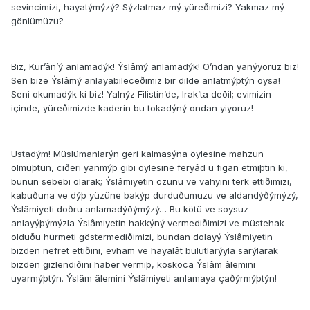
sevincimizi, hayatýmýzý? Sýzlatmaz mý yüreðimizi? Yakmaz mý
gönlümüzü?
Biz, Kur’ân’ý anlamadýk! Ýslâmý anlamadýk! O’ndan yanýyoruz biz!
Sen bize Ýslâmý anlayabileceðimiz bir dilde anlatmýþtýn oysa!
Seni okumadýk ki biz! Yalnýz Filistin’de, Irak’ta deðil; evimizin
içinde, yüreðimizde kaderin bu tokadýný o­ndan yiyoruz!
Üstadým! Müslümanlarýn geri kalmasýna öylesine mahzun
olmuþtun, ciðeri yanmýþ gibi öylesine feryâd ü figan etmiþtin ki,
bunun sebebi olarak; Ýslâmiyetin özünü ve vahyini terk ettiðimizi,
kabuðuna ve dýþ yüzüne bakýp durduðumuzu ve aldandýðýmýzý,
Ýslâmiyeti doðru anlamadýðýmýzý… Bu kötü ve soysuz
anlayýþýmýzla Ýslâmiyetin hakkýný vermediðimizi ve müstehak
olduðu hürmeti göstermediðimizi, bundan dolayý Ýslâmiyetin
bizden nefret ettiðini, evham ve hayalât bulutlarýyla sarýlarak
bizden gizlendiðini haber vermiþ, koskoca Ýslâm âlemini
uyarmýþtýn. Ýslâm âlemini Ýslâmiyeti anlamaya çaðýrmýþtýn!