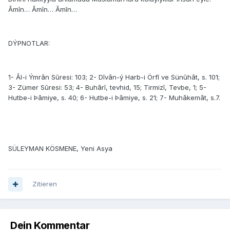
Âmîn… Âmîn… Âmîn…
DÝPNOTLAR:
1- Âl-i Ýmrân Sûresi: 103; 2- Dîvân-ý Harb-i Örfî ve Sünûhât, s. 101;
3- Zümer Sûresi: 53; 4- Buhârî, tevhid, 15; Tirmizî, Tevbe, 1; 5-
Hutbe-i Þâmiye, s. 40; 6- Hutbe-i Þâmiye, s. 21; 7- Muhâkemât, s.7.
SÜLEYMAN KÖSMENE, Yeni Asya
Zitieren
Dein Kommentar