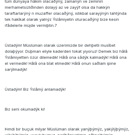
tüm dünyaya hâkim olacaðýný, zamanýn ve zeminin
merhametsizliðinden dolayý az ve zayýf olsa da hakkýn
taraftarlarýný n muzaffer olacaðýný, istikbal sarayýnýn tahtýnda
tek hakîkat olarak yalnýz Ýslâmiyetin oturacaðýný bize kesin
ifâdelerle müjde vermiþtin.7
Üstadým! Müslüman olarak üzerimizde bir dehþetli musîbet
dolaþýyor. Düþman eliyle kaderden tokat yiyoruz! Demek biz hâlâ
Ýslâmiyetten özür dilemedik! Hâlâ o­na sâdýk kalmadýk! Hâlâ o­na
el vermedik! Hâlâ o­na bîat etmedik! Hâlâ o­nun saðlam ipine
sarýlmadýk!
Üstadým! Biz Ýslâmý anlamadýk!
Biz seni okumadýk ki!
Þimdi bir buçuk milyar Müslüman olarak yanýþýmýz, yakýlýþýmýz,