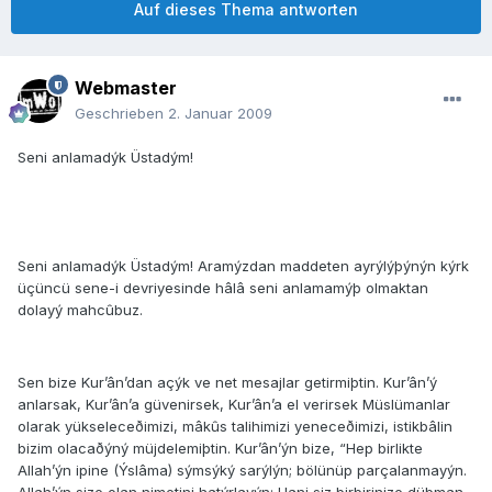
Auf dieses Thema antworten
Webmaster
Geschrieben
2. Januar 2009
Seni anlamadýk Üstadým!
Seni anlamadýk Üstadým! Aramýzdan maddeten ayrýlýþýnýn kýrk
üçüncü sene-i devriyesinde hâlâ seni anlamamýþ olmaktan
dolayý mahcûbuz.
Sen bize Kur’ân’dan açýk ve net mesajlar getirmiþtin. Kur’ân’ý
anlarsak, Kur’ân’a güvenirsek, Kur’ân’a el verirsek Müslümanlar
olarak yükseleceðimizi, mâkûs talihimizi yeneceðimizi, istikbâlin
bizim olacaðýný müjdelemiþtin. Kur’ân’ýn bize, “Hep birlikte
Allah’ýn ipine (Ýslâma) sýmsýký sarýlýn; bölünüp parçalanmayýn.