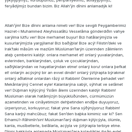
yýkýlýþýmýz, vuruluþumuz, perîþâniyetimiz, aðlayýþýmýz,
feryâdýmýz bundan bizim. Biz Allah’ýn dînini anlamadýk ki!
Allah’ým! Bize dînini anlama nimeti ver! Bize sevgili Peygamberimiz
Hazret-i Muhammed Aleyhissalâtü Vesselâma gönderdiðin vahye
sarýlma lütfu ver! Bize merhamet buyur! Bizi hatâlarýmýzla ve
kusurlarýmýzla yargýlama! Bizi baðýþla! Bize acý! Filistin’deki ve
Irak’taki mâsûm ve mazlûm Müslüman’larýn üzerinden zâlimlerin
ateþ çemberini kaldýr. o­nlara merhamet et! o­nlarý yuvalarýndan,
evlerinden, barklarýndan, çoluk ve çocuklarýndan,
saðlýklarýndan ve hayatlarýndan etme! o­nlarý koru! o­nlara þefkat
et! o­nlarýn acýsýný bir an evvel dindir! o­nlarý ýztýrapta býrakma!
o­nlarý aðlatma! o­nlardan râzý ol Rabbim! Ölenlerine þehadet ver!
Mekânlarýný Cennet eyle! Kalanlarýna sabýr, sýhhat ve selâmet
ver! Düþman kýlýcýný Ýslâm âlemi üzerinden kaldýr Rabbim!
Müslüman olarak hatâmýzýn büyüklüðünden, cürmümüzün
azametinden ve cinâyetimizin dehþetinden endîþe duyuyoruz,
ürperiyoruz, korkuyoruz; fakat yine Sana sýðýnýyoruz Rabbim!
Sana karþý mahcûbuz; fakat Sen’den baþka kimimiz var ki? Sen
Erhamü’r-Râhimîn’sin! Müslüman’larý düþman kýlýcýyla, ölümle,
kanla, musîbetlerle, belâlarla, acýyla ve ýztýrapla terbiye etme.
Dînini hakkýyla anlamada Müslüman’lara kolaylýklar ihsân eyle!