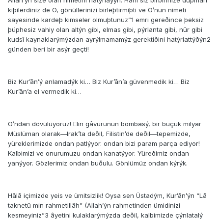
Allah’ýn size olan nimetini hatýrlayýn: Hani siz birbirinize düþman
kiþilerdiniz de O, gönüllerinizi birleþtirmiþti ve O’nun nimeti
sayesinde kardeþ kimseler olmuþtunuz”1 emri gereðince þeksiz
þüphesiz vahiy olan altýn gibi, elmas gibi, pýrlanta gibi, nûr gibi
kudsî kaynaklarýmýzdan ayrýlmamamýz gerektiðini hatýrlattýðýn2
günden beri bir asýr geçti!
Biz Kur’ân’ý anlamadýk ki… Biz Kur’ân’a güvenmedik ki… Biz
Kur’ân’a el vermedik ki…
O’ndan dövülüyoruz! Elin gâvurunun bombasý, bir buçuk milyar
Müslüman olarak—Irak’ta deðil, Filistin’de deðil—tepemizde,
yüreklerimizde o­ndan patlýyor. o­ndan bizi param parça ediyor!
Kalbimizi ve o­nurumuzu o­ndan kanatýyor. Yüreðimiz o­ndan
yanýyor. Gözlerimiz o­ndan buðulu. Gönlümüz o­ndan kýrýk.
Hâlâ içimizde yeis ve ümitsizlik! Oysa sen Üstadým, Kur’ân’ýn “Lâ
taknetû min rahmetillâh” (Allah’ýn rahmetinden ümidinizi
kesmeyiniz”3 âyetini kulaklarýmýzda deðil, kalbimizde çýnlatalý