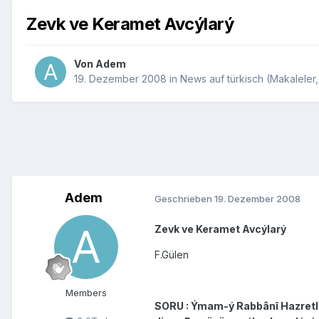
Zevk ve Keramet Avcýlarý
Von
Adem
19. Dezember 2008
in
News auf türkisch (Makaleler, 
Adem
Geschrieben
19. Dezember 2008
Zevk ve Keramet Avcýlarý
F.Gülen
Members
SORU : Ýmam-ý Rabbânî Hazretler