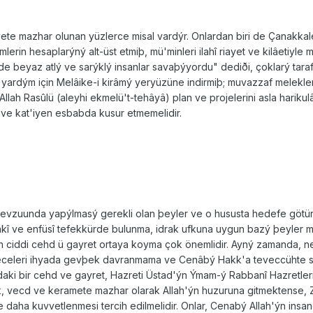
ayete mazhar olunan yüzlerce misal vardýr. Onlardan biri de Çanakk
imlerin hesaplarýný alt-üst etmiþ, mü'minleri ilahî riayet ve kilâetiy
de beyaz atlý ve sarýklý insanlar savaþýyordu" dediði, çoklarý tara
a yardým için Melâike-i kirâmý yeryüzüne indirmiþ; muvazzaf melekl
, Allah Rasûlü (aleyhi ekmelü't-tehâyâ) plan ve projelerini asla har
ý ve kat'iyen esbabda kusur etmemelidir.
 mevzuunda yapýlmasý gerekli olan þeyler ve o hususta hedefe götürüc
akî ve enfüsî tefekkürde bulunma, idrak ufkuna uygun bazý þeyler m
n ciddi cehd ü gayret ortaya koyma çok önemlidir. Ayný zamanda, nef
celeri ihyada gevþek davranmama ve Cenâbý Hakk'a teveccühte süre
daki bir cehd ve gayret, Hazreti Üstad'ýn Ýmam-ý Rabbanî Hazretler
, vecd ve keramete mazhar olarak Allah'ýn huzuruna gitmektense, Zâ
 daha kuvvetlenmesi tercih edilmelidir. Onlar, Cenabý Allah'ýn insand