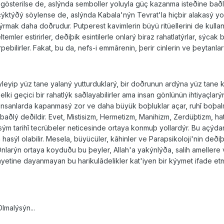
 gösterilse de, aslýnda semboller yoluyla güç kazanma isteðine bað
çýktýðý söylense de, aslýnda Kabala'nýn Tevrat'la hiçbir alakasý y
rmak daha doðrudur. Putperest kavimlerin büyü ritüellerini de kullan
emler estirirler, deðiþik esintilerle onlarý biraz rahatlatýrlar, sýca
rpebilirler. Fakat, bu da, nefs-i emmârenin, þerir cinlerin ve þeytanla
yleyip yüz tane yalaný yutturduklarý, bir doðrunun ardýna yüz tane 
elki geçici bir rahatlýk saðlayabilirler ama insan gönlünün ihtiyaçl
 insanlarda kapanmasý zor ve daha büyük boþluklar açar, ruhî boþalm
 baðlý deðildir. Evet, Mistisizm, Hermetizm, Manihizm, Zerdüþtizm, h
sým tarihî tecrübeler neticesinde ortaya konmuþ yollardýr. Bu açýdan
 hasýl olabilir. Mesela, büyücüler, kâhinler ve Parapsikoloji'nin deð
Onlarýn ortaya koyduðu bu þeyler, Allah'a yakýnlýða, salih amellere
yetine dayanmayan bu harikulâdelikler kat'iyen bir kýymet ifade etm
lmalýsýn...