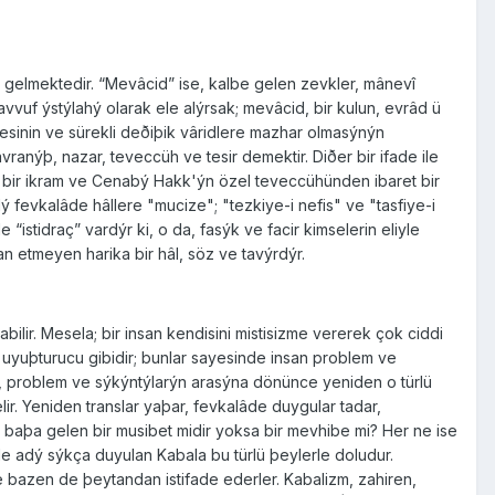
na gelmektedir. “Mevâcid” ise, kalbe gelen zevkler, mânevî
vvuf ýstýlahý olarak ele alýrsak; mevâcid, bir kulun, evrâd ü
sinin ve sürekli deðiþik vâridlere mazhar olmasýnýn
ranýþ, nazar, teveccüh ve tesir demektir. Diðer bir ifade ile
ra bir ikram ve Cenabý Hakk'ýn özel teveccühünden ibaret bir
fevkalâde hâllere "mucize"; "tezkiye-i nefis" ve "tasfiye-i
“istidraç” vardýr ki, o da, fasýk ve facir kimselerin eliyle
ran etmeyen harika bir hâl, söz ve tavýrdýr.
lir. Mesela; bir insan kendisini mistisizme vererek çok ciddi
ir uyuþturucu gibidir; bunlar sayesinde insan problem ve
ta, problem ve sýkýntýlarýn arasýna dönünce yeniden o türlü
ir. Yeniden translar yaþar, fevkalâde duygular tadar,
; baþa gelen bir musibet midir yoksa bir mevhibe mi? Her ne ise
rde adý sýkça duyulan Kabala bu türlü þeylerle doludur.
 bazen de þeytandan istifade ederler. Kabalizm, zahiren,