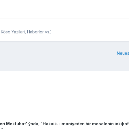
Köse Yazilari, Haberler vs.)
Neues
i Mektubat' ýnda, "Hakaik-i imaniyeden bir meselenin inkiþaf