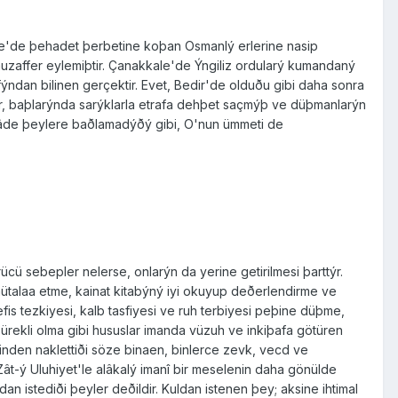
ale'de þehadet þerbetine koþan Osmanlý erlerine nasip
le muzaffer eylemiþtir. Çanakkale'de Ýngiliz ordularý kumandaný
fýndan bilinen gerçektir. Evet, Bedir'de olduðu gibi daha sonra
er, baþlarýnda sarýklarla etrafa dehþet saçmýþ ve düþmanlarýn
ikulâde þeylere baðlamadýðý gibi, O'nun ümmeti de
ü sebepler nelerse, onlarýn da yerine getirilmesi þarttýr.
ütalaa etme, kainat kitabýný iyi okuyup deðerlendirme ve
is tezkiyesi, kalb tasfiyesi ve ruh terbiyesi peþine düþme,
kli olma gibi hususlar imanda vüzuh ve inkiþafa götüren
inden naklettiði söze binaen, binlerce zevk, vecd ve
t-ý Uluhiyet'le alâkalý imanî bir meselenin daha gönülde
an istediði þeyler deðildir. Kuldan istenen þey; aksine ihtimal