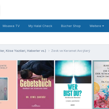
Misawa TV
My Halal Check
Bücher Shop
Weitere
er, Köse Yazilari, Haberler vs.)
Zevk ve Keramet Avcýlarý