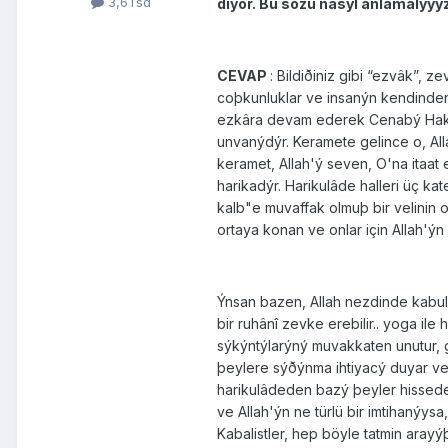
3,6Tsd
diyor. Bu sözü nasýl anlamalýyý
CEVAP
: Bildiðiniz gibi “ezvâk”, 
coþkunluklar ve insanýn kendinden 
ezkâra devam ederek Cenabý Hak'la
unvanýdýr. Keramete gelince o, All
keramet, Allah'ý seven, O'na itaat
harikadýr. Harikulâde halleri üç k
kalb"e muvaffak olmuþ bir velinin o
ortaya konan ve onlar için Allah'ýn 
Ýnsan bazen, Allah nezdinde kabul 
bir ruhânî zevke erebilir.. yoga il
sýkýntýlarýný muvakkaten unutur, g
þeylere sýðýnma ihtiyacý duyar ve 
harikulâdeden bazý þeyler hisseder
ve Allah'ýn ne türlü bir imtihanýys
Kabalistler, hep böyle tatmin aray