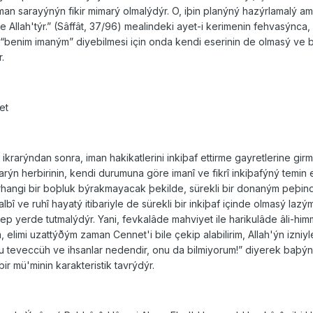
 iman sarayýnýn fikir mimarý olmalýdýr. O, iþin planýný hazýrlamalý 
 Allah'týr.” (Sâffât, 37/96) mealindeki ayet-i kerimenin fehvasýnca
n “benim imaným” diyebilmesi için onda kendi eserinin de olmasý ve b
.
et
 ikrarýndan sonra, iman hakikatlerini inkiþaf ettirme gayretlerine gi
arýn herbirinin, kendi durumuna göre imanî ve fikrî inkiþafýný temin
herhangi bir boþluk býrakmayacak þekilde, sürekli bir donaným peþi
bî ve ruhî hayatý itibariyle de sürekli bir inkiþaf içinde olmasý lazý
p yerde tutmalýdýr. Yani, fevkalâde mahviyet ile harikulâde âli-himm
 elimi uzattýðým zaman Cennet'i bile çekip alabilirim, Allah'ýn izniy
bu teveccüh ve ihsanlar nedendir, onu da bilmiyorum!” diyerek baþ
bir mü'minin karakteristik tavrýdýr.