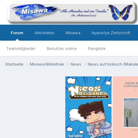
Forum
Aktivitäten
Misawa
Ayasofya Zeitschrift
Teammitglieder
Benutzer online
Rangliste
Startseite
Misawa Bibliothek
News
News auf türkisch (Makalel