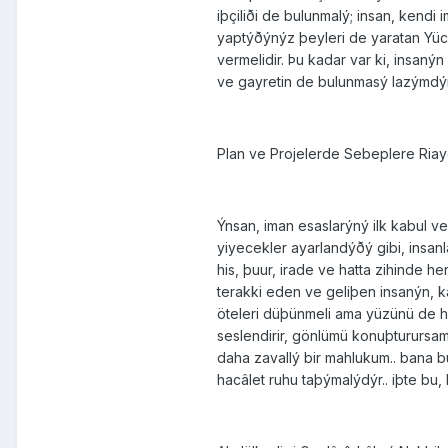
iþçiliði de bulunmalý; insan, kendi
yaptýðýnýz þeyleri de yaratan Yüce
vermelidir. Þu kadar var ki, insaný
ve gayretin de bulunmasý lazýmdýr
Plan ve Projelerde Sebeplere Riay
Ýnsan, iman esaslarýný ilk kabul ve
yiyecekler ayarlandýðý gibi, insanl
his, þuur, irade ve hatta zihinde 
terakki eden ve geliþen insanýn, kal
öteleri düþünmeli ama yüzünü de he
seslendirir, gönlümü konuþturursam,
daha zavallý bir mahlukum.. bana 
hacâlet ruhu taþýmalýdýr.. iþte bu, 