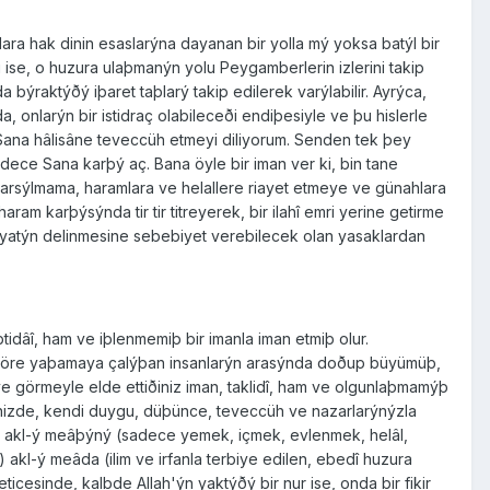
ra hak dinin esaslarýna dayanan bir yolla mý yoksa batýl bir
 ise, o huzura ulaþmanýn yolu Peygamberlerin izlerini takip
ýraktýðý iþaret taþlarý takip edilerek varýlabilir. Ayrýca,
, onlarýn bir istidraç olabileceði endiþesiyle ve þu hislerle
Sana hâlisâne teveccüh etmeyi diliyorum. Senden tek þey
ce Sana karþý aç. Bana öyle bir iman ver ki, bin tane
arsýlmama, haramlara ve helallere riayet etmeye ve günahlara
ram karþýsýnda tir tir titreyerek, bir ilahî emri yerine getirme
ayatýn delinmesine sebebiyet verebilecek olan yasaklardan
idâî, ham ve iþlenmemiþ bir imanla iman etmiþ olur.
ona göre yaþamaya çalýþan insanlarýn arasýnda doðup büyümüþ,
 görmeyle elde ettiðiniz iman, taklidî, ham ve olgunlaþmamýþ
çinizde, kendi duygu, düþünce, teveccüh ve nazarlarýnýzla
ve akl-ý meâþýný (sadece yemek, içmek, evlenmek, helâl,
l-ý meâda (ilim ve irfanla terbiye edilen, ebedî huzura
cesinde, kalbde Allah'ýn yaktýðý bir nur ise, onda bir fikir