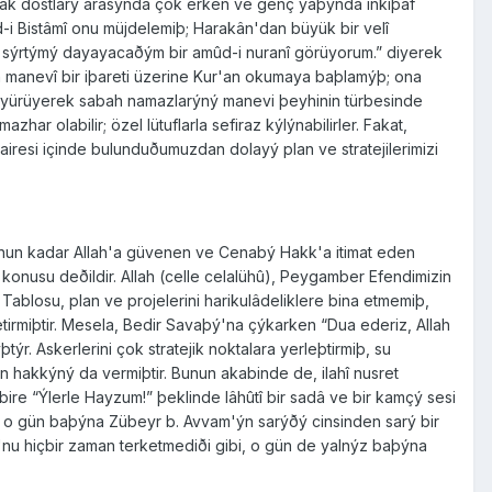
 Hak dostlarý arasýnda çok erken ve genç yaþýnda inkiþaf
i Bistâmî onu müjdelemiþ; Harakân'dan büyük bir velî
 sýrtýmý dayayacaðým bir amûd-i nuranî görüyorum.” diyerek
nin manevî bir iþareti üzerine Kur'an okumaya baþlamýþ; ona
yi yürüyerek sabah namazlarýný manevi þeyhinin türbesinde
ar olabilir; özel lütuflarla sefiraz kýlýnabilirler. Fakat,
dairesi içinde bulunduðumuzdan dolayý plan ve stratejilerimizi
 O'nun kadar Allah'a güvenen ve Cenabý Hakk'a itimat eden
 konusu deðildir. Allah (celle celalühû), Peygamber Efendimizin
Tablosu, plan ve projelerini harikulâdeliklere bina etmemiþ,
rmiþtir. Mesela, Bedir Savaþý'na çýkarken “Dua ederiz, Allah
ýr. Askerlerini çok stratejik noktalara yerleþtirmiþ, su
hakkýný da vermiþtir. Bunun akabinde de, ilahî nusret
 bire “Ýlerle Hayzum!” þeklinde lâhûtî bir sadâ ve bir kamçý sesi
il, o gün baþýna Zübeyr b. Avvam'ýn sarýðý cinsinden sarý bir
 O'nu hiçbir zaman terketmediði gibi, o gün de yalnýz baþýna