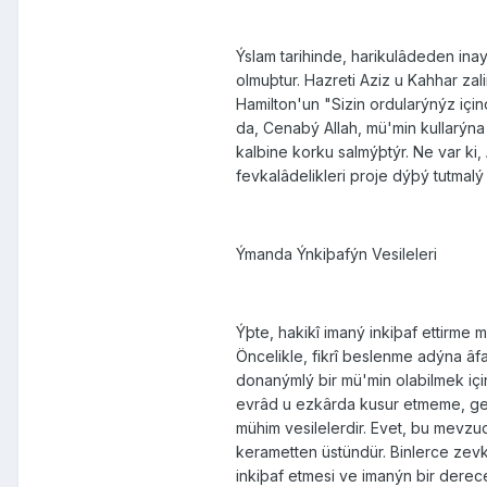
Ýslam tarihinde, harikulâdeden in
olmuþtur. Hazreti Aziz u Kahhar zal
Hamilton'un "Sizin ordularýnýz için
da, Cenabý Allah, mü'min kullarýn
kalbine korku salmýþtýr. Ne var ki
fevkalâdelikleri proje dýþý tutmal
Ýmanda Ýnkiþafýn Vesileleri
Ýþte, hakikî imaný inkiþaf ettirme
Öncelikle, fikrî beslenme adýna âf
donanýmlý bir mü'min olabilmek içi
evrâd u ezkârda kusur etmeme, ge
mühim vesilelerdir. Evet, bu mevzu
kerametten üstündür. Binlerce zevk
inkiþaf etmesi ve imanýn bir derece