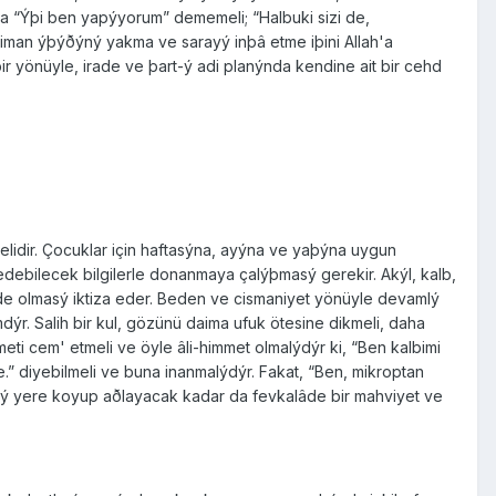
ama “Ýþi ben yapýyorum” dememeli; “Halbuki sizi de,
, iman ýþýðýný yakma ve sarayý inþâ etme iþini Allah'a
ir yönüyle, irade ve þart-ý adi planýnda kendine ait bir cehd
rmelidir. Çocuklar için haftasýna, ayýna ve yaþýna uygun
 edebilecek bilgilerle donanmaya çalýþmasý gerekir. Akýl, kalb,
nde olmasý iktiza eder. Beden ve cismaniyet yönüyle devamlý
mdýr. Salih bir kul, gözünü daima ufuk ötesine dikmeli, daha
eti cem' etmeli ve öyle âli-himmet olmalýdýr ki, “Ben kalbimi
le.” diyebilmeli ve buna inanmalýdýr. Fakat, “Ben, mikroptan
ýný yere koyup aðlayacak kadar da fevkalâde bir mahviyet ve