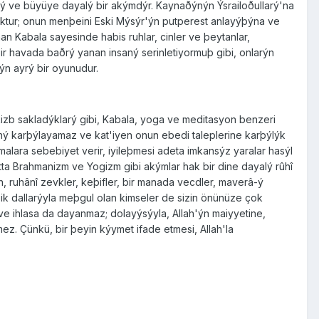
lý ve büyüye dayalý bir akýmdýr. Kaynaðýnýn Ýsrailoðullarý'na
oktur; onun menþeini Eski Mýsýr'ýn putperest anlayýþýna ve
an Kabala sayesinde habis ruhlar, cinler ve þeytanlar,
k bir havada baðrý yanan insaný serinletiyormuþ gibi, onlarýn
rýn ayrý bir oyunudur.
kizb sakladýklarý gibi, Kabala, yoga ve meditasyon benzeri
arýný karþýlayamaz ve kat'iyen onun ebedi taleplerine karþýlýk
alara sebebiyet verir, iyileþmesi adeta imkansýz yaralar hasýl
atta Brahmanizm ve Yogizm gibi akýmlar hak bir dine dayalý rûhî
, ruhânî zevkler, keþifler, bir manada vecdler, maverâ-ý
iþik dallarýyla meþgul olan kimseler de sizin önünüze çok
 ve ihlasa da dayanmaz; dolayýsýyla, Allah'ýn maiyyetine,
ez. Çünkü, bir þeyin kýymet ifade etmesi, Allah'la