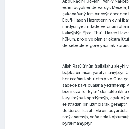
Abdülkadir-i Geylânî, Þâh-ý Nakþi
eden büyükler de vardýr. Mesela, 
çýkacaðýný tam bir asýr önceden 
Ebu'l-Hasen Hazretlerinin evini iþa
medyuniyetini ifade ve onun ruhani
kýlmýþtýr. Ýþte, Ebu'l-Hasen Hazretl
hüküm, proje ve planlar ekstra lütu
de sebeplere göre yapmak zorun
Allah Rasûlü'nün (sallallahu aleyh
baþka bir insan yaratýlmamýþtýr. O
her isteðini kabul etmiþ ve O'na ço
sadece kavlî dualarla yetinmemiþ 
bizi muzaffer kýlar” demekle iktifa
kuyularýný kapattýrmýþ, açýk býra
ekstradan bir lütuf olarak gelmiþti
doldurdu. Rasûl-i Ekrem buyurdular 
sarýk sarmýþ, saða sola koþturmuþtu
býrakmamýþtýr.