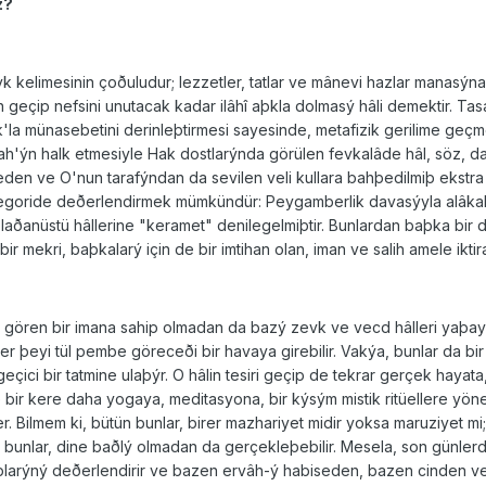
z?
zevk kelimesinin çoðuludur; lezzetler, tatlar ve mânevi hazlar manasý
geçip nefsini unutacak kadar ilâhî aþkla dolmasý hâli demektir. Tasa
 münasebetini derinleþtirmesi sayesinde, metafizik gerilime geçme
ah'ýn halk etmesiyle Hak dostlarýnda görülen fevkalâde hâl, söz, dav
 eden ve O'nun tarafýndan da sevilen veli kullara bahþedilmiþ ekst
ategoride deðerlendirmek mümkündür: Peygamberlik davasýyla alâkalý 
laðanüstü hâllerine "keramet" denilegelmiþtir. Bunlardan baþka bir de 
bir mekri, baþkalarý için de bir imtihan olan, iman ve salih amele ikti
gören bir imana sahip olmadan da bazý zevk ve vecd hâlleri yaþayabi
e her þeyi tül pembe göreceði bir havaya girebilir. Vakýa, bunlar da b
eçici bir tatmine ulaþýr. O hâlin tesiri geçip de tekrar gerçek haya
bir kere daha yogaya, meditasyona, bir kýsým mistik ritüellere yönel
. Bilmem ki, bütün bunlar, birer mazhariyet midir yoksa maruziyet mi
a, bunlar, dine baðlý olmadan da gerçekleþebilir. Mesela, son günle
ýþlarýný deðerlendirir ve bazen ervâh-ý habiseden, bazen cinden ve