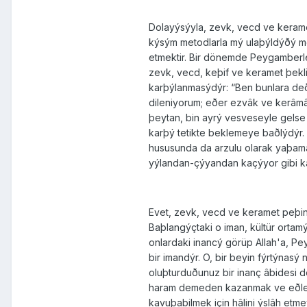
Dolayýsýyla, zevk, vecd ve keramet
kýsým metodlarla mý ulaþýldýðý mes
etmektir. Bir dönemde Peygamberler
zevk, vecd, keþif ve keramet þeklin
karþýlanmasýdýr: “Ben bunlara deð
dileniyorum; eðer ezvâk ve kerâmâ
þeytan, bin ayrý vesveseyle gelse
karþý tetikte beklemeye baðlýdýr. Ýy
hususunda da arzulu olarak yaþama
yýlandan-çýyandan kaçýyor gibi k
Evet, zevk, vecd ve keramet peþine
Baþlangýçtaki o iman, kültür ortam
onlardaki inancý görüp Allah'a, P
bir imandýr. O, bir beyin fýrtýnas
oluþturduðunuz bir inanç âbidesi d
haram demeden kazanmak ve eðlenme
kavuþabilmek için hâlini ýslâh etme