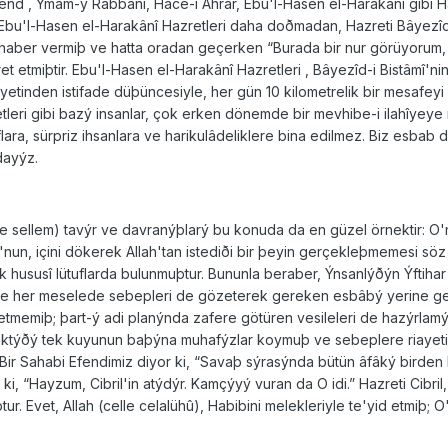
bend , Ýmâm-ý Rabbânî, Hâce-i Ahrar, Ebu'l-Hasen el-Harakânî gibi
Ebu'l-Hasen el-Harakânî Hazretleri daha doðmadan, Hazreti Bâyezîd-
haber vermiþ ve hatta oradan geçerken “Burada bir nur görüyorum,
ret etmiþtir. Ebu'l-Hasen el-Harakânî Hazretleri , Bâyezîd-i Bistâmî'
yetinden istifade düþüncesiyle, her gün 10 kilometrelik bir mesafe
eri gibi bazý insanlar, çok erken dönemde bir mevhibe-i ilahîyeye mazh
flara, sürpriz ihsanlara ve harikulâdeliklere bina edilmez. Biz esbab 
dayýz.
i ve sellem) tavýr ve davranýþlarý bu konuda da en güzel örnektir:
'nun, içini dökerek Allah'tan istediði bir þeyin gerçekleþmemesi söz
k hususî lütuflarda bulunmuþtur. Bununla beraber, Ýnsanlýðýn Ýftihar 
ve her meselede sebepleri de gözeterek gereken esbâbý yerine geti
 etmemiþ; þart-ý adi planýnda zafere götüren vesileleri de hazýrlamýþt
ktýðý tek kuyunun baþýna muhafýzlar koymuþ ve sebeplere riayetin 
r. Bir Sahabi Efendimiz diyor ki, “Savaþ sýrasýnda bütün âfâký birden
ki, “Hayzum, Cibril'in atýdýr. Kamçýyý vuran da O idi.” Hazreti Cibr
r. Evet, Allah (celle celalühû), Habibini melekleriyle te'yid etmiþ;