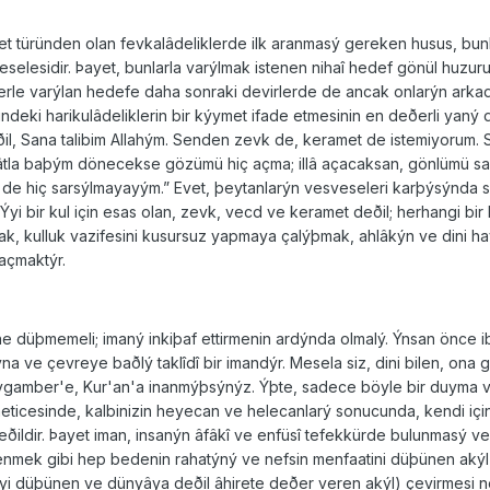
 türünden olan fevkalâdeliklerde ilk aranmasý gereken husus, bunla
elesidir. Þayet, bunlarla varýlmak istenen nihaî hedef gönül huzuru
le varýlan hedefe daha sonraki devirlerde de ancak onlarýn arkada b
deki harikulâdeliklerin bir kýymet ifade etmesinin en deðerli yaný da
il, Sana talibim Allahým. Senden zevk de, keramet de istemiyorum. 
tla baþým dönecekse gözümü hiç açma; illâ açacaksan, gönlümü sade
 de hiç sarsýlmayayým.” Evet, þeytanlarýn vesveseleri karþýsýnda s
i bir kul için esas olan, zevk, vecd ve keramet deðil; herhangi bir ha
k, kulluk vazifesini kusursuz yapmaya çalýþmak, ahlâkýn ve dini h
açmaktýr.
 düþmemeli; imaný inkiþaf ettirmenin ardýnda olmalý. Ýnsan önce ibt
ýna ve çevreye baðlý taklîdî bir imandýr. Mesela siz, dini bilen, 
eygamber'e, Kur'an'a inanmýþsýnýz. Ýþte, sadece böyle bir duyma ve
ý neticesinde, kalbinizin heyecan ve helecanlarý sonucunda, kendi i
eðildir. Þayet iman, insanýn âfâkî ve enfüsî tefekkürde bulunmasý 
k gibi hep bedenin rahatýný ve nefsin menfaatini düþünen akýl) ak
yi düþünen ve dünyâya deðil âhirete deðer veren akýl) çevirmesi neti