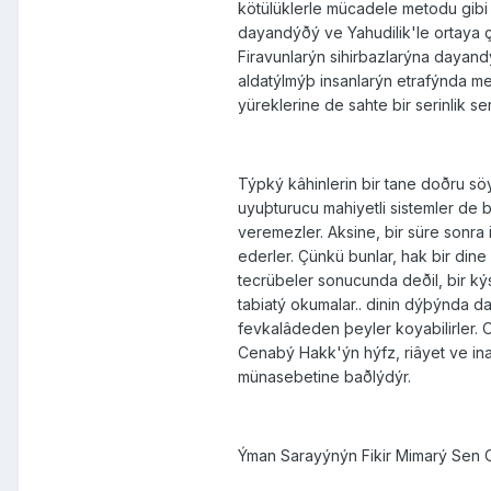
kötülüklerle mücadele metodu gibi
dayandýðý ve Yahudilik'le ortaya 
Firavunlarýn sihirbazlarýna dayandý
aldatýlmýþ insanlarýn etrafýnda melt
yüreklerine de sahte bir serinlik se
Týpký kâhinlerin bir tane doðru sö
uyuþturucu mahiyetli sistemler de b
veremezler. Aksine, bir süre sonra
ederler. Çünkü bunlar, hak bir dine
tecrübeler sonucunda deðil, bir ký
tabiatý okumalar.. dinin dýþýnda da
fevkalâdeden þeyler koyabilirler. 
Cenabý Hakk'ýn hýfz, riâyet ve ina
münasebetine baðlýdýr.
Ýman Sarayýnýn Fikir Mimarý Sen O