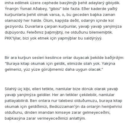
imha edilmek üzere cephede basýlmýþ þehit adaylarý gibiydik.
Ýnanýn Ýsmail Aðabey, “gibisi” bile fazla. Eðer kaderde yaðlý
kurþunlarla þehit olmak varsa, o, bu geceden baþka zaman
olamazdý her halde. Ölüm, kapýda deðil, odanýn içinde kol
geziyordu. Duvarlara çarpan kurþunlar, yavaþ yavaþ yanýmýza
düþüyordu. Feleðimiz þaþmýþtý, ne olduðunu bilememiþtik.
PKK'lýlar, bizi yok etmek için yapmýþlar bu saldýrýyý.
Bir ara kurþun sesleri kesilince onlar duyacak þekilde baðýrdým:
“Buraya kitap okumak için geldik, elimizde silah yok. Yakýna
gelmeniz, yüz yüze görüþmemiz daha uygun olacak.”
Silahlý üç kiþi, elleri tetikte, namlular bize dönük olarak yavaþ
yavaþ yanýmýza geldiler. Her an tetikler çekilebilir, namlular
patlayabilirdi. Ben onlara nur talebesi olduðumuzu, buraya kitap
okumak için geldiðimizi, Bediüzzaman’ýn da onlarýn hemþehrisi
olduðunu, dinden imandan kimseye zarar gelmeyeceðini,
baþkasýna zarar vermeyeceðimizi anlattým.