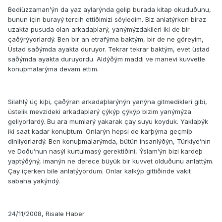
Bediüzzaman’ýn da yaz aylarýnda gelip burada kitap okuduðunu,
bunun için burayý tercih ettiðimizi söyledim. Biz anlatýrken biraz
uzakta pusuda olan arkadaþlarý, yanýmýzdakileri iki de bir
çaðýrýyorlardý. Ben bir an etrafýma baktým, bir de ne göreyim,
Üstad saðýmda ayakta duruyor. Tekrar tekrar baktým, evet üstad
saðýmda ayakta duruyordu. Aldýðým maddi ve manevi kuvvetle
konuþmalarýma devam ettim.
Silahlý üç kiþi, çaðýran arkadaþlarýnýn yanýna gitmedikleri gibi,
üstelik mevzideki arkadaþlarý çýkýp çýkýp bizim yanýmýza
geliyorlardý. Bu ara mumlarý yakarak çay suyu koyduk. Yaklaþýk
iki saat kadar konuþtum. Onlarýn hepsi de karþýma geçmiþ
dinliyorlardý. Ben konuþmalarýmda, bütün insanlýðýn, Türkiye’nin
ve Doðu’nun nasýl kurtulmasý gerektiðini, Ýslam’ýn bizi kardeþ
yaptýðýný, imanýn ne derece büyük bir kuvvet olduðunu anlattým.
Çay içerken bile anlatýyordum. Onlar kalkýp gittiðinde vakit
sabaha yakýndý.
24/11/2008, Risale Haber