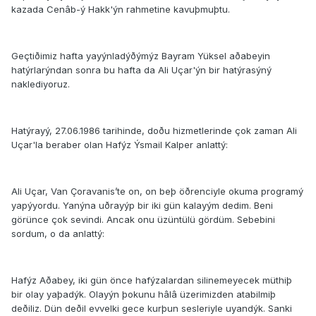
kazada Cenâb-ý Hakk'ýn rahmetine kavuþmuþtu.
Geçtiðimiz hafta yayýnladýðýmýz Bayram Yüksel aðabeyin
hatýrlarýndan sonra bu hafta da Ali Uçar'ýn bir hatýrasýný
naklediyoruz.
Hatýrayý, 27.06.1986 tarihinde, doðu hizmetlerinde çok zaman Ali
Uçar'la beraber olan Hafýz Ýsmail Kalper anlattý:
Ali Uçar, Van Çoravanis’te on, on beþ öðrenciyle okuma programý
yapýyordu. Yanýna uðrayýp bir iki gün kalayým dedim. Beni
görünce çok sevindi. Ancak onu üzüntülü gördüm. Sebebini
sordum, o da anlattý:
Hafýz Aðabey, iki gün önce hafýzalardan silinemeyecek müthiþ
bir olay yaþadýk. Olayýn þokunu hâlâ üzerimizden atabilmiþ
deðiliz. Dün deðil evvelki gece kurþun sesleriyle uyandýk. Sanki