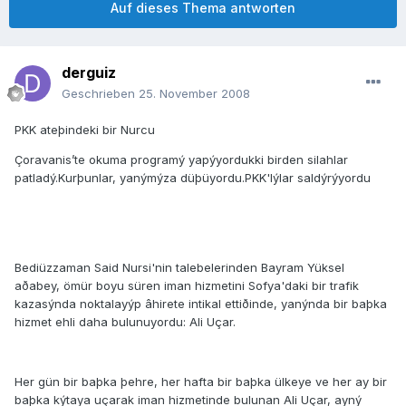
Auf dieses Thema antworten
derguiz
Geschrieben
25. November 2008
PKK ateþindeki bir Nurcu
Çoravanis’te okuma programý yapýyordukki birden silahlar
patladý.Kurþunlar, yanýmýza düþüyordu.PKK'lýlar saldýrýyordu
Bediüzzaman Said Nursi'nin talebelerinden Bayram Yüksel
aðabey, ömür boyu süren iman hizmetini Sofya'daki bir trafik
kazasýnda noktalayýp âhirete intikal ettiðinde, yanýnda bir baþka
hizmet ehli daha bulunuyordu: Ali Uçar.
Her gün bir baþka þehre, her hafta bir baþka ülkeye ve her ay bir
baþka kýtaya uçarak iman hizmetinde bulunan Ali Uçar, ayný