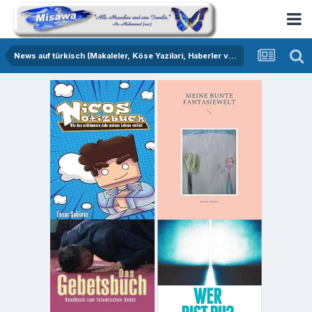
News auf türkisch (Makaleler, Köse Yazilari, Haberler vs.)