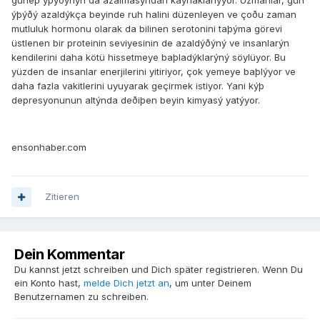
güneþ ýþýðýnýn da azalmasýndan kaynaklanýyor. Uzmanlar, gün
ýþýðý azaldýkça beyinde ruh halini düzenleyen ve çoðu zaman
mutluluk hormonu olarak da bilinen serotonini taþýma görevi
üstlenen bir proteinin seviyesinin de azaldýðýný ve insanlarýn
kendilerini daha kötü hissetmeye baþladýklarýný söylüyor. Bu
yüzden de insanlar enerjilerini yitiriyor, çok yemeye baþlýyor ve
daha fazla vakitlerini uyuyarak geçirmek istiyor. Yani kýþ
depresyonunun altýnda deðiþen beyin kimyasý yatýyor.
ensonhaber.com
Zitieren
Dein Kommentar
Du kannst jetzt schreiben und Dich später registrieren. Wenn Du
ein Konto hast,
melde Dich jetzt an
, um unter Deinem
Benutzernamen zu schreiben.