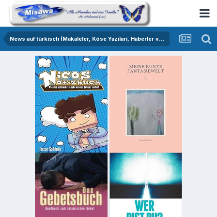
News auf türkisch (Makaleler, Köse Yazilari, Haberler vs.)