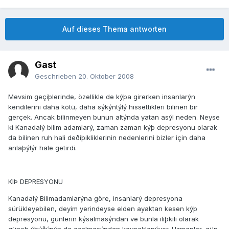
Auf dieses Thema antworten
Gast
Geschrieben
20. Oktober 2008
Mevsim geçiþlerinde, özellikle de kýþa girerken insanlarýn
kendilerini daha kötü, daha sýkýntýlý hissettikleri bilinen bir
gerçek. Ancak bilinmeyen bunun altýnda yatan asýl neden. Neyse
ki Kanadalý bilim adamlarý, zaman zaman kýþ depresyonu olarak
da bilinen ruh hali deðiþikliklerinin nedenlerini bizler için daha
anlaþýlýr hale getirdi.
KIÞ DEPRESYONU
Kanadalý Bilimadamlarýna göre, insanlarý depresyona
sürükleyebilen, deyim yerindeyse elden ayaktan kesen kýþ
depresyonu, günlerin kýsalmasýndan ve bunla iliþkili olarak