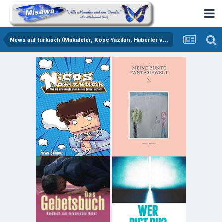
News auf türkisch (Makaleler, Köse Yazilari, Haberler vs.)