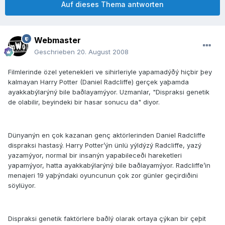
Auf dieses Thema antworten
Webmaster
Geschrieben
20. August 2008
Filmlerinde özel yetenekleri ve sihirleriyle yapamadýðý hiçbir þey
kalmayan Harry Potter (Daniel Radcliffe) gerçek yaþamda
ayakkabýlarýný bile baðlayamýyor. Uzmanlar, "Dispraksi genetik
de olabilir, beyindeki bir hasar sonucu da" diyor.
Dünyanýn en çok kazanan genç aktörlerinden Daniel Radcliffe
dispraksi hastasý. Harry Potter’ýn ünlü yýldýzý Radcliffe, yazý
yazamýyor, normal bir insanýn yapabileceði hareketleri
yapamýyor, hatta ayakkabýlarýný bile baðlayamýyor. Radcliffe’in
menajeri 19 yaþýndaki oyuncunun çok zor günler geçirdiðini
söylüyor.
Dispraksi genetik faktörlere baðlý olarak ortaya çýkan bir çeþit