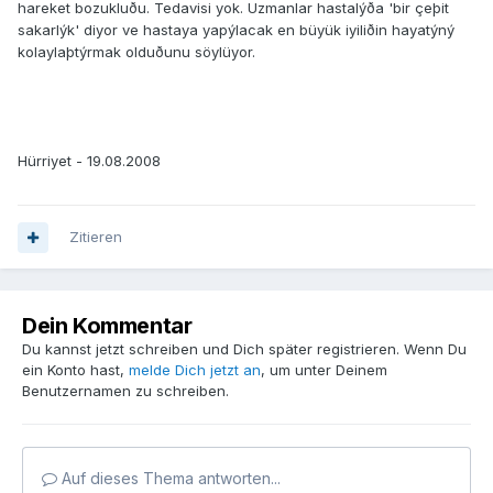
hareket bozukluðu. Tedavisi yok. Uzmanlar hastalýða 'bir çeþit
sakarlýk' diyor ve hastaya yapýlacak en büyük iyiliðin hayatýný
kolaylaþtýrmak olduðunu söylüyor.
Hürriyet - 19.08.2008
Zitieren
Dein Kommentar
Du kannst jetzt schreiben und Dich später registrieren. Wenn Du
ein Konto hast,
melde Dich jetzt an
, um unter Deinem
Benutzernamen zu schreiben.
Auf dieses Thema antworten...