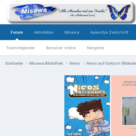
Forum
Aktivitäten
Misawa
Ayasofya Zeitschrift
Teammitglieder
Benutzer online
Rangliste
Startseite
Misawa Bibliothek
News
News auf türkisch (Makalel