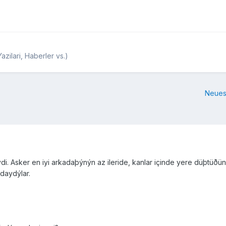
zilari, Haberler vs.)
Neues
di. Asker en iyi arkadaþýnýn az ileride, kanlar içinde yere düþtüð
daydýlar.