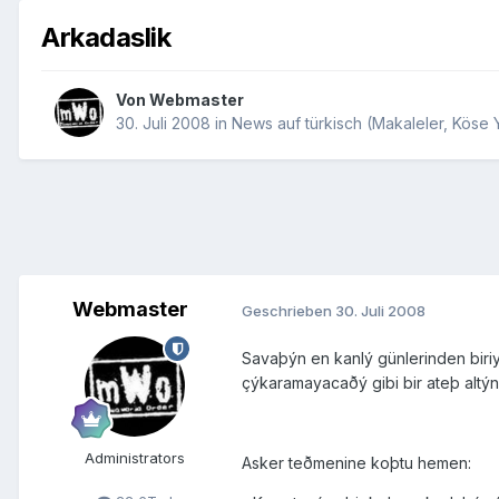
Arkadaslik
Von
Webmaster
30. Juli 2008
in
News auf türkisch (Makaleler, Köse Ya
Webmaster
Geschrieben
30. Juli 2008
Savaþýn en kanlý günlerinden biriy
çýkaramayacaðý gibi bir ateþ altýn
Administrators
Asker teðmenine koþtu hemen: