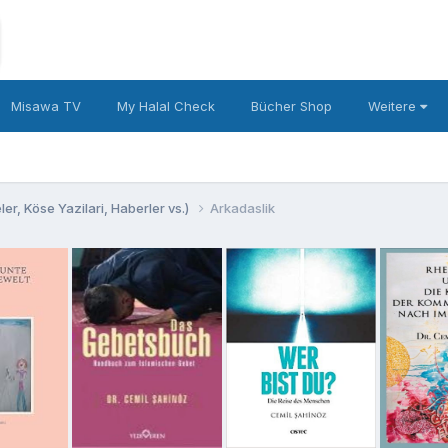
Misawa TV
My Halal Check
Bücher Shop
Weitere
er, Köse Yazilari, Haberler vs.)
Arkadaslik