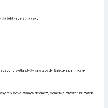
 da tehlikeye atma sakýn!
daþýný sýrtlandýðý gibi taþýdý. Birlikte siperin içine
atýný tehlikeye atmaya deðmez, dememiþ miydim? Bu zaten