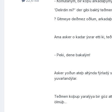
22,6Tsd
- Komutaným, bir koþu arkadaþýmý
'Delirdin mi?' der gibi baktý teðmen
? Gitmeye deðmez oðlum, arkadaþýn
Ama asker o kadar ýsrar etti ki, t
- Peki, dene bakalým!
Asker yoðun ateþ altýnda fýrladý s
yuvarlandýlar.
Teðmen koþup yaralýya bir göz at
ölmüþ...