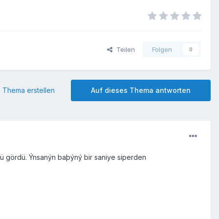
Teilen
Folgen
0
 Thema erstellen
Auf dieses Thema antworten
ünü gördü. Ýnsanýn baþýný bir saniye siperden