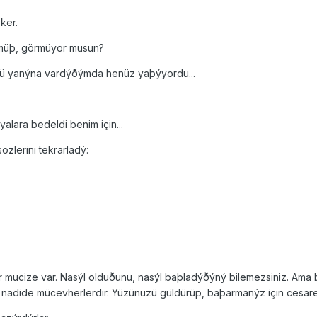
ker.
lmüþ, görmüyor musun?
ü yanýna vardýðýmda henüz yaþýyordu...
alara bedeldi benim için...
zlerini tekrarladý:
r mucize var. Nasýl olduðunu, nasýl baþladýðýný bilemezsiniz. Ama 
r nadide mücevherlerdir. Yüzünüzü güldürüp, baþarmanýz için cesaret