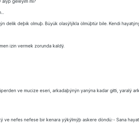
 alýp geleyim mi?
...
 delik deþik olmuþ. Büyük olasýlýkla ölmüþtür bile. Kendi hayatýný
eðmen izin vermek zorunda kaldý.
iperden ve mucize eseri, arkadaþýnýn yanýna kadar gitti, yaralý arka
tý ve nefes nefese bir kenara yýkýlmýþ askere döndü:·- Sana hay