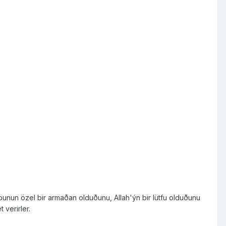
bunun özel bir armaðan olduðunu, Allah'ýn bir lütfu olduðunu
 verirler.