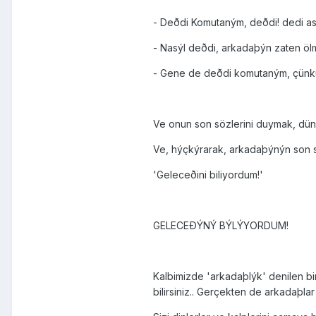
- Deðdi Komutaným, deðdi! dedi as
- Nasýl deðdi, arkadaþýn zaten ö
- Gene de deðdi komutaným, çünk
Ve onun son sözlerini duymak, düny
Ve, hýçkýrarak, arkadaþýnýn son sö
'Geleceðini biliyordum!'
GELECEÐÝNÝ BÝLÝYORDUM!
Kalbimizde 'arkadaþlýk' denilen bi
bilirsiniz.. Gerçekten de arkadaþla