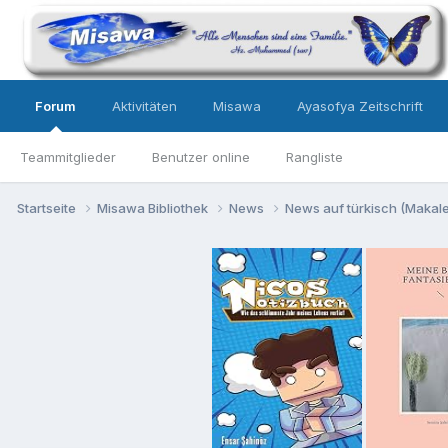
Forum
Aktivitäten
Misawa
Ayasofya Zeitschrift
Teammitglieder
Benutzer online
Rangliste
Startseite
Misawa Bibliothek
News
News auf türkisch (Makalel