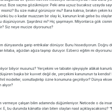
iyoruz. Bize saçma gözükmüyor. Peki ama uçsuz bucaksız uzayda sayısız
 misiniz? Bu size makul görünüyor mu? Bana kalırsa, bırakın çekim ka
ünkü bu o kadar muazzam bir olay ki, kanunun kralı gelse bu olayla
düşünüyorum. Şaşırdınız mı? Hiç şaşırmayın. Milyonlarca gök cisminin
ir? Siz neye mucize diyorsunuz?
im dünyasında garip entrikalar dönüyor. Bunu hissediyorum. Doğru dü
an kitaba, ağızdan ağıza taşınıp duruyor. Ezberci eğitim mi diyorsunuz
or biliyor musunuz? Yerçekimi ve tabiatın işleyişiyle alâkalı kanunlar
düşüren başka bir kuvvet değil de, yerçekimi kanununun ta kendisi! 
ihnî modeller, somutlaştırılıp özne konumuna geçiriliyor? Dünya eksen
 alıyor?
anlam vermeye çalışan bilim adamında düğümleniyor. Neticede o da insa
or. E, bu durumda kâinatta olan biten olayları nasıl açıklayacaksınız