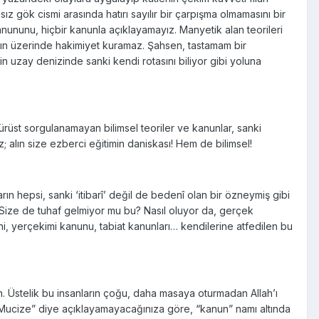
 gök cismi arasında hatırı sayılır bir çarpışma olmamasını bir
nununu, hiçbir kanunla açıklayamayız. Manyetik alan teorileri
rın üzerinde hakimiyet kuramaz. Şahsen, tastamam bir
 uzay denizinde sanki kendi rotasını biliyor gibi yoluna
rüst sorgulanamayan bilimsel teoriler ve kanunlar, sanki
; alın size ezberci eğitimin daniskası! Hem de bilimsel!
ın hepsi, sanki ‘itibarî’ değil de bedenî olan bir özneymiş gibi
Size de tuhaf gelmiyor mu bu? Nasıl oluyor da, gerçek
i, yerçekimi kanunu, tabiat kanunları… kendilerine atfedilen bu
n. Üstelik bu insanların çoğu, daha masaya oturmadan Allah’ı
? “Mucize” diye açıklayamayacağınıza göre, “kanun” namı altında