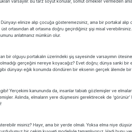
kları varsayılır. Bu tarz soyut konular, somut örnekler vermeden anlat
r. Dünyayı elinize alıp çocuğa gösteremezsiniz, ama bir portakal alı
 üst ortasından alt ortasına doğru geçirdiğiniz şişi misal verebilirsini
numunu anlatmanız mümkün olur.
an bir olguyu portakalın üzerindeki şiş sayesinde varsayımın ötesine t
in olmadığı gerçeğini nereye koyacağız? Evet doğru; dünya sanki bir 
ş gibi dünyayı eğik konumda döndüren bir eksenin gerçek âlemde bir k
ibi! Yerçekimi kanununda da, insanlar tabiatı gözlemişler ve elmalar
işler. Aslında, elmaların yere düşmesini gerektirecek de ‘görünür’ 
!
erebilir misiniz? Hayır, ama bir yerde olmalı. Yoksa elma niye düşs
urduğumuz bir çekim kuvveti modeliyle tamamlıyoruz. Hadi bunu yery