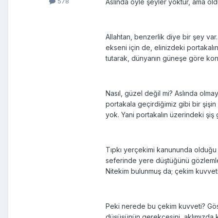
578
Aslında öyle şeyler yoktur, ama oldu
Allahtan, benzerlik diye bir şey va
ekseni için de, elinizdeki portakalın
tutarak, dünyanın güneşe göre ko
Nasıl, güzel değil mi? Aslında olmay
portakala geçirdiğimiz gibi bir şiş
yok. Yani portakalın üzerindeki şi
Tıpkı yerçekimi kanununda olduğu g
seferinde yere düştüğünü gözlemlem
Nitekim bulunmuş da; çekim kuvveti
Peki nerede bu çekim kuvveti? Göst
düşüşünün gerekçesini, aklımızda k