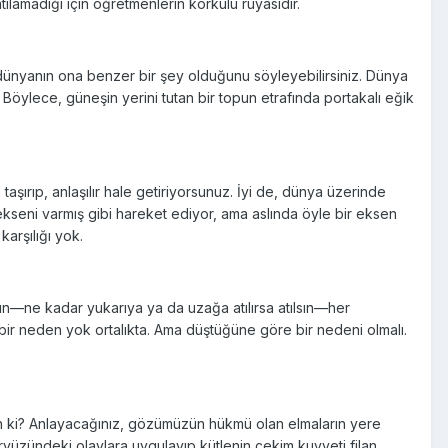
ılamadığı için öğretmenlerin korkulu rüyasıdır.
p dünyanın ona benzer bir şey olduğunu söyleyebilirsiniz. Dünya
z. Böylece, güneşin yerini tutan bir topun etrafında portakalı eğik
aşırıp, anlaşılır hale getiriyorsunuz. İyi de, dünya üzerinde
ekseni varmış gibi hareket ediyor, ama aslında öyle bir eksen
arşılığı yok.
ın—ne kadar yukarıya ya da uzağa atılırsa atılsın—her
bir neden yok ortalıkta. Ama düştüğüne göre bir nedeni olmalı.
ün ki? Anlayacağınız, gözümüzün hükmü olan elmaların yere
üzündeki olaylara uygulayıp kütlenin çekim kuvveti filan