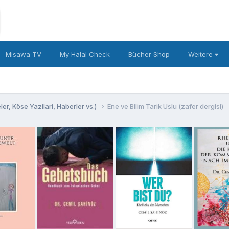
Misawa TV
My Halal Check
Bücher Shop
Weitere
er, Köse Yazilari, Haberler vs.)
Ene ve Bilim Tarik Uslu (zafer dergisi)