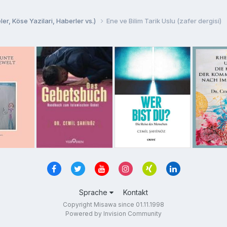
er, Köse Yazilari, Haberler vs.)
Ene ve Bilim Tarik Uslu (zafer dergisi)
Sprache
Kontakt
Copyright Misawa since 01.11.1998
Powered by Invision Community