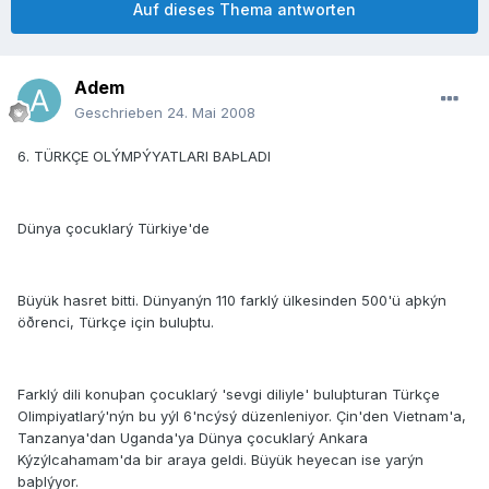
Auf dieses Thema antworten
Adem
Geschrieben
24. Mai 2008
6. TÜRKÇE OLÝMPÝYATLARI BAÞLADI
Dünya çocuklarý Türkiye'de
Büyük hasret bitti. Dünyanýn 110 farklý ülkesinden 500'ü aþkýn
öðrenci, Türkçe için buluþtu.
Farklý dili konuþan çocuklarý 'sevgi diliyle' buluþturan Türkçe
Olimpiyatlarý'nýn bu yýl 6'ncýsý düzenleniyor. Çin'den Vietnam'a,
Tanzanya'dan Uganda'ya Dünya çocuklarý Ankara
Kýzýlcahamam'da bir araya geldi. Büyük heyecan ise yarýn
baþlýyor.