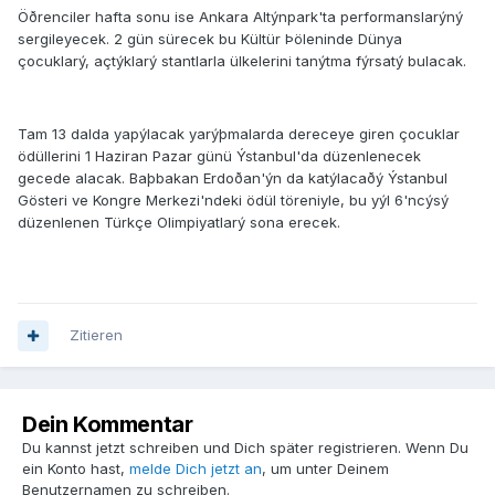
Öðrenciler hafta sonu ise Ankara Altýnpark'ta performanslarýný
sergileyecek. 2 gün sürecek bu Kültür Þöleninde Dünya
çocuklarý, açtýklarý stantlarla ülkelerini tanýtma fýrsatý bulacak.
Tam 13 dalda yapýlacak yarýþmalarda dereceye giren çocuklar
ödüllerini 1 Haziran Pazar günü Ýstanbul'da düzenlenecek
gecede alacak. Baþbakan Erdoðan'ýn da katýlacaðý Ýstanbul
Gösteri ve Kongre Merkezi'ndeki ödül töreniyle, bu yýl 6'ncýsý
düzenlenen Türkçe Olimpiyatlarý sona erecek.
Zitieren
Dein Kommentar
Du kannst jetzt schreiben und Dich später registrieren. Wenn Du
ein Konto hast,
melde Dich jetzt an
, um unter Deinem
Benutzernamen zu schreiben.