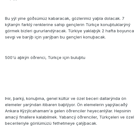
Bu yýl yine göðsümüz kabaracak, gözlerimiz yaþla dolacak. 7
kýtanýn farklý renklerine sahip gençlerin Türkçe konuþtuklarýný
görmek bizleri gururlandýracak. Türkiye yaklaþýk 2 hafta boyunca
sevgi ve barýþ için yarýþan bu gençleri konuþacak.
500'ü aþkýn öðrenci, Türkçe için buluþtu
Þiir, þarký, konuþma, genel kültür ve özel beceri dallarýnda ön
elemeler yarýndan itibaren baþlýyor. Ön elemelerin yapýlacaðý
Ankara Kýzýlcahamam'a gelen öðrenciler heyecanlýlar. Hepsinin
amacý finallere kalabilmek. Yabancý öðrenciler, Türkçeleri ve özel
becerileriyle gönlümüzü fethetmeye çalýþacak.