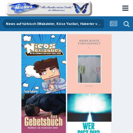
News auf türkisch (Makaleler, Köse Yazilari, Haberler vs.)