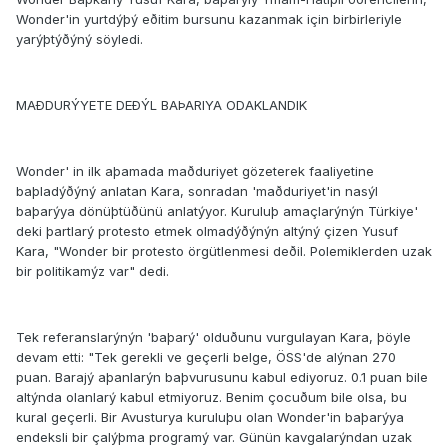
Wonder'in yurtdýþý eðitim bursunu kazanmak için birbirleriyle
yarýþtýðýný söyledi.
MAÐDURÝYETE DEÐÝL BAÞARIYA ODAKLANDIK
Wonder' in ilk aþamada maðduriyet gözeterek faaliyetine
baþladýðýný anlatan Kara, sonradan 'maðduriyet'in nasýl
baþarýya dönüþtüðünü anlatýyor. Kuruluþ amaçlarýnýn Türkiye'
deki þartlarý protesto etmek olmadýðýnýn altýný çizen Yusuf
Kara, "Wonder bir protesto örgütlenmesi deðil. Polemiklerden uzak
bir politikamýz var" dedi.
Tek referanslarýnýn 'baþarý' olduðunu vurgulayan Kara, þöyle
devam etti: "Tek gerekli ve geçerli belge, ÖSS'de alýnan 270
puan. Barajý aþanlarýn baþvurusunu kabul ediyoruz. 0.1 puan bile
altýnda olanlarý kabul etmiyoruz. Benim çocuðum bile olsa, bu
kural geçerli. Bir Avusturya kuruluþu olan Wonder'in baþarýya
endeksli bir çalýþma programý var. Günün kavgalarýndan uzak