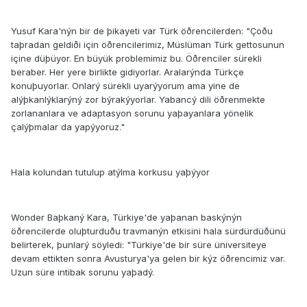
Yusuf Kara'nýn bir de þikayeti var Türk öðrencilerden: "Çoðu
taþradan geldiði için öðrencilerimiz, Müslüman Türk gettosunun
içine düþüyor. En büyük problemimiz bu. Öðrenciler sürekli
beraber. Her yere birlikte gidiyorlar. Aralarýnda Türkçe
konuþuyorlar. Onlarý sürekli uyarýyorum ama yine de
alýþkanlýklarýný zor býrakýyorlar. Yabancý dili öðrenmekte
zorlananlara ve adaptasyon sorunu yaþayanlara yönelik
çalýþmalar da yapýyoruz."
Hala kolundan tutulup atýlma korkusu yaþýyor
Wonder Baþkaný Kara, Türkiye'de yaþanan baskýnýn
öðrencilerde oluþturduðu travmanýn etkisini hala sürdürdüðünü
belirterek, þunlarý söyledi: "Türkiye'de bir süre üniversiteye
devam ettikten sonra Avusturya'ya gelen bir kýz öðrencimiz var.
Uzun süre intibak sorunu yaþadý.