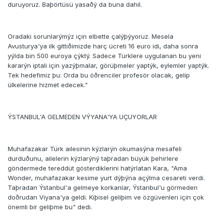
duruyoruz. Baþörtüsü yasaðý da buna dahil.
Oradaki sorunlarýmýz için elbette çalýþýyoruz. Mesela
Avusturya'ya ilk gittiðimizde harç ücreti 16 euro idi, daha sonra
yýlda bin 500 euroya çýktý. Sadece Türklere uygulanan bu yeni
kararýn iptali için yazýþmalar, görüþmeler yaptýk, eylemler yaptýk.
Tek hedefimiz þu: Orda bu öðrenciler profesör olacak, gelip
ülkelerine hizmet edecek."
ÝSTANBUL'A GELMEDEN VÝYANA'YA UÇUYORLAR
Muhafazakar Türk ailesinin kýzlarýn okumasýna mesafeli
durduðunu, ailelerin kýzlarýný taþradan büyük þehirlere
göndermede tereddüt gösterdiklerini hatýrlatan Kara, "Ama
Wonder, muhafazakar kesime yurt dýþýna açýlma cesareti verdi.
Taþradan Ýstanbul'a gelmeye korkanlar, Ýstanbul'u görmeden
doðrudan Viyana'ya geldi. Kiþisel geliþim ve özgüvenleri için çok
önemli bir geliþme bu" dedi.