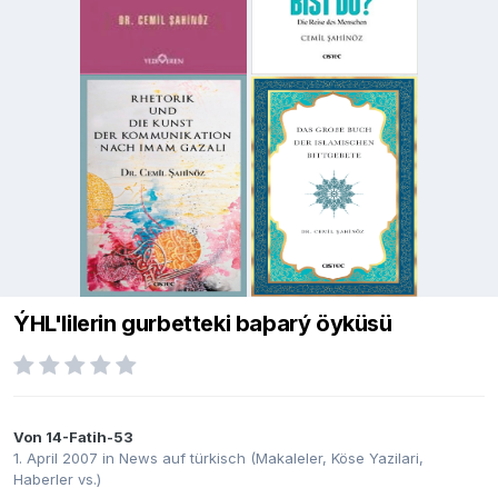
ÝHL'lilerin gurbetteki baþarý öyküsü
Von
14-Fatih-53
1. April 2007
in
News auf türkisch (Makaleler, Köse Yazilari,
Haberler vs.)