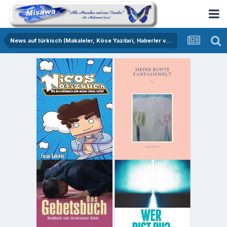
News auf türkisch (Makaleler, Köse Yazilari, Haberler vs.)