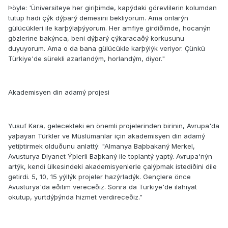
Þöyle: 'Üniversiteye her giriþimde, kapýdaki görevlilerin kolumdan
tutup hadi çýk dýþarý demesini bekliyorum. Ama onlarýn
gülücükleri ile karþýlaþýyorum. Her amfiye girdiðimde, hocanýn
gözlerine bakýnca, beni dýþarý çýkaracaðý korkusunu
duyuyorum. Ama o da bana gülücükle karþýlýk veriyor. Çünkü
Türkiye'de sürekli azarlandým, horlandým, diyor."
Akademisyen din adamý projesi
Yusuf Kara, gelecekteki en önemli projelerinden birinin, Avrupa'da
yaþayan Türkler ve Müslümanlar için akademisyen din adamý
yetiþtirmek olduðunu anlattý: "Almanya Baþbakaný Merkel,
Avusturya Diyanet Ýþlerli Baþkaný ile toplantý yaptý. Avrupa'nýn
artýk, kendi ülkesindeki akademisyenlerle çalýþmak istediðini dile
getirdi. 5, 10, 15 yýllýk projeler hazýrladýk. Gençlere önce
Avusturya'da eðitim vereceðiz. Sonra da Türkiye'de ilahiyat
okutup, yurtdýþýnda hizmet verdireceðiz.”