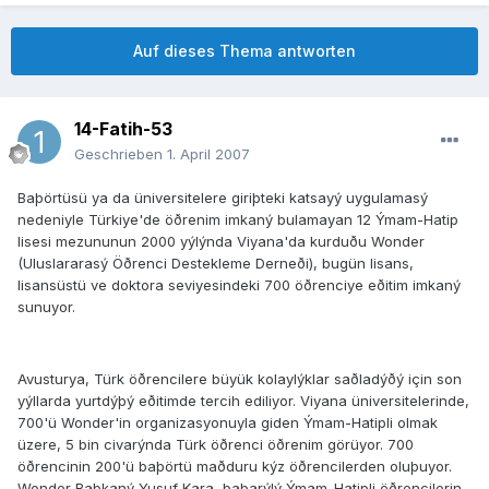
Auf dieses Thema antworten
14-Fatih-53
Geschrieben
1. April 2007
Baþörtüsü ya da üniversitelere giriþteki katsayý uygulamasý
nedeniyle Türkiye'de öðrenim imkaný bulamayan 12 Ýmam-Hatip
lisesi mezununun 2000 yýlýnda Viyana'da kurduðu Wonder
(Uluslararasý Öðrenci Destekleme Derneði), bugün lisans,
lisansüstü ve doktora seviyesindeki 700 öðrenciye eðitim imkaný
sunuyor.
Avusturya, Türk öðrencilere büyük kolaylýklar saðladýðý için son
yýllarda yurtdýþý eðitimde tercih ediliyor. Viyana üniversitelerinde,
700'ü Wonder'in organizasyonuyla giden Ýmam-Hatipli olmak
üzere, 5 bin civarýnda Türk öðrenci öðrenim görüyor. 700
öðrencinin 200'ü baþörtü maðduru kýz öðrencilerden oluþuyor.
Wonder Baþkaný Yusuf Kara, baþarýlý Ýmam-Hatipli öðrencilerin,