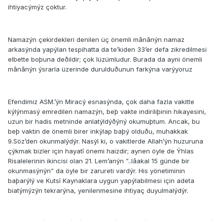
ihtiyacýmýz çoktur.
Namazýn çekirdekleri denilen üç önemli mânânýn namaz
arkasýnda yapýlan tespihatta da te’kiden 33’er defa zikredilmesi
elbette boþuna deðildir; çok lüzümludur. Burada da ayni önemli
mânânýn ýsrarla üzerinde durulduðunun farkýna varýyoruz
Efendimiz ASM.’ýn Miracý esnasýnda, çok daha fazla vakitte
kýlýnmasý emredilen namazýn, beþ vakte indiriliþinin hikayesini,
uzun bir hadis metninde anlatýldýðýný okumuþtum. Ancak, bu
beþ vaktin de önemli birer inkýlap baþý olduðu, muhakkak
9.Söz’den okunmalýdýr. Nasýl ki, o vakitlerde Allah’ýn huzuruna
çýkmak bizler için hayatî önemi haizdir; aynen öyle de Ýhlas
Risalelerinin ikincisi olan 21. Lem’anýn ”..lâakal 15 günde bir
okunmasýnýn” da öyle bir zarureti vardýr. His yönetiminin
baþarýlý ve Kutsî Kaynaklara uygun yapýlabilmesi için adeta
biatýmýzýn tekrarýna, yenilenmesine ihtiyaç duyulmalýdýr.