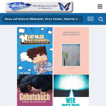
News auf türkisch (Makaleler, Köse Yazilari, Haberler vs.)