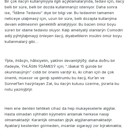
Bir çok ilacýn kullanýmýyla ilgili açýklamalarýnda, tedavi için, ilacý
belli bir süre, belli bir dozda kullanmanýz isteniyor. Daha sonra
ise, “Îdâme Tedavisi” diye bir bilgi var. Bu tedavinin tamamen
neticeye ulaþmasý için, uzun bir süre, belli dozajda kullanýma
devam edilmesinin gerekliliði anlatýlýyor. Bu bazen ömür boyu
süren bir idame tedavisi oluyor. Kalp ameliyatý olanlarýn Comodin
adlý pýhtýlaþmayý önleyen ilacý, diyabetlilerin insülini ömür boyu
kullanmalarý gibi…
Ýþte, ihlâsýn, hâlisiyetin, yakînin devamlýlýðý; daha doðru bir
ifadeyle, ÝHLÂSIN ÝDÂMESÝ için; ”..lâakal 15 günde bir
okunmasýnýn” ciddi bir önemi vardýr ki, iki cihan için de çok
önemli, müessir ve geniþ spektrumlu bu ilacý, Kur’an ve
Sünnet’ten hazýrlayan Zat, bu ilacýn kutusu üzerine, ýsrarla bu
notu yazmýþtýr.
Hem ene denilen tehlikeli cihaz da hep mukayeselerle algýlar.
Hasta olmadan sýhhatin kýymetini anlamak herkese nasip
olmamaktadýr. Karanlýk olmadan ýþýk algýlanamamaktadýr.
Ayaklarý kesilenleri görmeden, insanlar sigarayý zor býrakmakta;