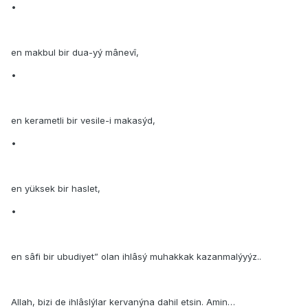
•
en makbul bir dua-yý mânevî,
•
en kerametli bir vesile-i makasýd,
•
en yüksek bir haslet,
•
en sâfi bir ubudiyet” olan ihlâsý muhakkak kazanmalýyýz..
Allah, bizi de ihlâslýlar kervanýna dahil etsin. Amin…