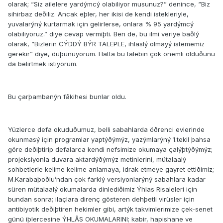
olarak; “Siz ailelere yardýmcý olabiliyor musunuz?” denince, “Biz
sihirbaz deðiliz. Ancak eþler, her ikisi de kendi istekleriyle,
yuvalarýný kurtarmak için gelirlerse, onlara % 95 yardýmcý
olabiliyoruz.” diye cevap vermiþti. Ben de, bu ilmi veriye baðlý
olarak, “Bizlerin CÝDDÝ BÝR TALEPLE, ihlaslý olmayý istememiz
gerekir” diye, düþünüyorum. Hatta bu talebin çok önemli olduðunu
da belirtmek istiyorum.
Bu çarþambanýn fâkihesi bunlar oldu.
Yüzlerce defa okuduðumuz, belli sabahlarda öðrenci evlerinde
okunmasý için programlar yaptýðýmýz, yazýmlarýný 1.tekil þahsa
göre deðiþtirip defalarca kendi nefsimize okumaya çalýþtýðýmýz;
projeksiyonla duvara aktardýðýmýz metinlerini, mütalaalý
sohbetlerle kelime kelime anlamaya, idrak etmeye gayret ettiðimiz;
M.Karabaþoðlu’ndan çok farklý versiyonlarýný sabahlara kadar
süren mütalaalý okumalarda dinlediðimiz Ýhlas Risaleleri için
bundan sonra; ilaçlara direnç gösteren dehþetli virüsler için
antibiyotik deðiþtiren hekimler gibi, artýk takvimlerimize çek-senet
günü iþlercesine ÝHLÂS OKUMALARINI; kabir, hapishane ve