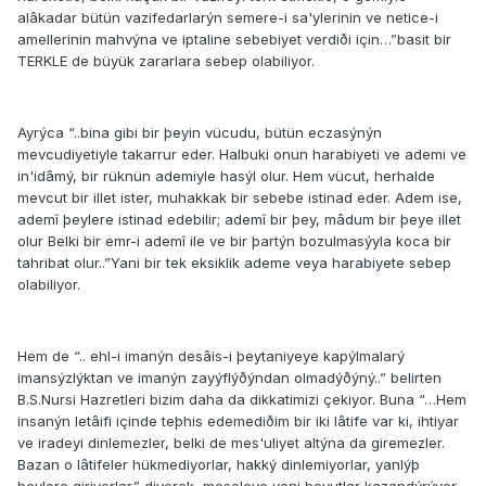
alâkadar bütün vazifedarlarýn semere-i sa'ylerinin ve netice-i
amellerinin mahvýna ve iptaline sebebiyet verdiði için…”basit bir
TERKLE de büyük zararlara sebep olabiliyor.
Ayrýca “..bina gibi bir þeyin vücudu, bütün eczasýnýn
mevcudiyetiyle takarrur eder. Halbuki onun harabiyeti ve ademi ve
in'idâmý, bir rüknün ademiyle hasýl olur. Hem vücut, herhalde
mevcut bir illet ister, muhakkak bir sebebe istinad eder. Adem ise,
ademî þeylere istinad edebilir; ademî bir þey, mâdum bir þeye illet
olur Belki bir emr-i ademî ile ve bir þartýn bozulmasýyla koca bir
tahribat olur..”Yani bir tek eksiklik ademe veya harabiyete sebep
olabiliyor.
Hem de “.. ehl-i imanýn desâis-i þeytaniyeye kapýlmalarý
imansýzlýktan ve imanýn zayýflýðýndan olmadýðýný..” belirten
B.S.Nursi Hazretleri bizim daha da dikkatimizi çekiyor. Buna “…Hem
insanýn letâifi içinde teþhis edemediðim bir iki lâtife var ki, ihtiyar
ve iradeyi dinlemezler, belki de mes'uliyet altýna da giremezler.
Bazan o lâtifeler hükmediyorlar, hakký dinlemiyorlar, yanlýþ