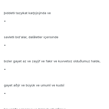
þiddetli tazyikat karþýsýnda ve
•
savletli bid'alar, dalâletler içerisinde
•
bizler gayet az ve zayýf ve fakir ve kuvvetsiz olduðumuz halde,
•
gayet aðýr ve büyük ve umumî ve kudsî
•