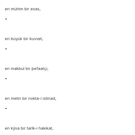
en mühim bir esas,
•
en büyük bir kuvvet,
•
en makbul bir þefaatçi,
•
en metin bir nokta-i istinad,
•
en kýsa bir tarîk-i hakikat,