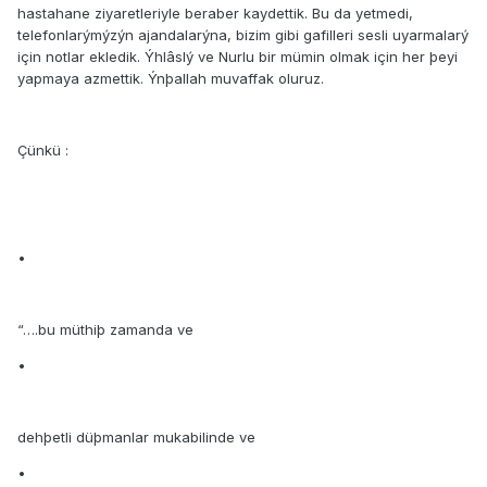
hastahane ziyaretleriyle beraber kaydettik. Bu da yetmedi,
telefonlarýmýzýn ajandalarýna, bizim gibi gafilleri sesli uyarmalarý
için notlar ekledik. Ýhlâslý ve Nurlu bir mümin olmak için her þeyi
yapmaya azmettik. Ýnþallah muvaffak oluruz.
Çünkü :
•
“….bu müthiþ zamanda ve
•
dehþetli düþmanlar mukabilinde ve
•