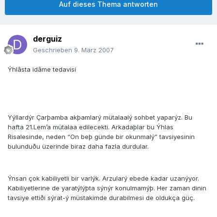
Auf dieses Thema antworten
derguiz
Geschrieben
9. März 2007
Ýhlâsta idâme tedavisi
Yýllardýr Çarþamba akþamlarý mütalaalý sohbet yaparýz. Bu
hafta 21.Lem’a mütalaa edilecekti. Arkadaþlar bu Ýhlas
Risalesinde, neden “On beþ günde bir okunmalý” tavsiyesinin
bulunduðu üzerinde biraz daha fazla durdular.
Ýnsan çok kabiliyetli bir varlýk. Arzularý ebede kadar uzanýyor.
Kabiliyetlerine de yaratýlýþta sýnýr konulmamýþ. Her zaman dinin
tavsiye ettiði sýrat-ý müstakimde durabilmesi de oldukça güç.