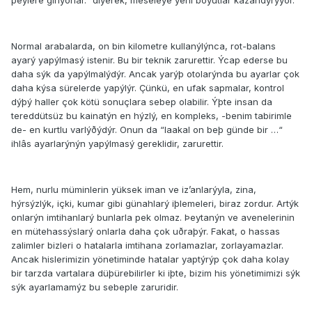
þeylere giriyorlar.” diyerek, meseleye yeni boyutlar kazandýrýyor.
Normal arabalarda, on bin kilometre kullanýlýnca, rot-balans
ayarý yapýlmasý istenir. Bu bir teknik zarurettir. Ýcap ederse bu
daha sýk da yapýlmalýdýr. Ancak yarýþ otolarýnda bu ayarlar çok
daha kýsa sürelerde yapýlýr. Çünkü, en ufak sapmalar, kontrol
dýþý haller çok kötü sonuçlara sebep olabilir. Ýþte insan da
tereddütsüz bu kainatýn en hýzlý, en kompleks, -benim tabirimle
de- en kurtlu varlýðýdýr. Onun da “laakal on beþ günde bir …“
ihlâs ayarlarýnýn yapýlmasý gereklidir, zarurettir.
Hem, nurlu müminlerin yüksek iman ve iz’anlarýyla, zina,
hýrsýzlýk, içki, kumar gibi günahlarý iþlemeleri, biraz zordur. Artýk
onlarýn imtihanlarý bunlarla pek olmaz. Þeytanýn ve avenelerinin
en mütehassýslarý onlarla daha çok uðraþýr. Fakat, o hassas
zalimler bizleri o hatalarla imtihana zorlamazlar, zorlayamazlar.
Ancak hislerimizin yönetiminde hatalar yaptýrýp çok daha kolay
bir tarzda vartalara düþürebilirler ki iþte, bizim his yönetimimizi sýk
sýk ayarlamamýz bu sebeple zaruridir.