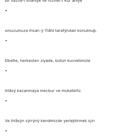
bir vazife-i imaniye ve hizmet-i Kur'âniye
•
omuzumuza ihsan-ý Ýlâhî tarafýndan konulmuþ.
•
Elbette, herkesten ziyade, bütün kuvvetimizle
•
ihlâsý kazanmaya mecbur ve mükellefiz.
•
Ve ihlâsýn sýrrýný kendimizde yerleþtirmek için
•