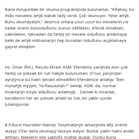
Bana Avrupa’daki bir okuma programýnda bulunanlar, “Aðabey, bu
ihlâs meselesi artýk kabak tadý verdi. Çok okunuyor. Yeter artýk.
Bunu okumayalým.” deyince onlara uzun uzun bu meselenin ne
kadar önemi bulunduðunu; bunun sâfilikten, efendi olmaktan,
sakinlikten, takvadan da farklý bir mesele olduðunu anlatmaya;
belki de artýk imtihanlarýn hep buradan olduðunu açýklamaya
gayret etmiþtim.
Hz. Ömer (RA.), Resulü Ekrem ASM. Efendimiz yanýnda iken çok
farklý ve yüksek bir ruh haliyle bulunurken; O’nun yanýndan
ayrýlýnca bu halin devam etmediðini Efendimize anlatýp “Ben
münafýk mýyým, Ya Rasulullah !” demiþ. ASM. da, normal
insanlarýn böyle olduðunu anlatmýþ… Demek ki insanlar,
kendilerini her an yüksek ahlakî bir hal, bir yakîn içinde
tutamýyorlar.
B.S.Nursi Hazretleri Namaz Tespihatýnýn arkasýnda altý önemli
duayý 33’er defa okumayý tavsiye ediyor. Bunlar yakîn halini avdet
ettirten, Nebilerin bile yaptýðý müthiþ dualar. Çünkü buna