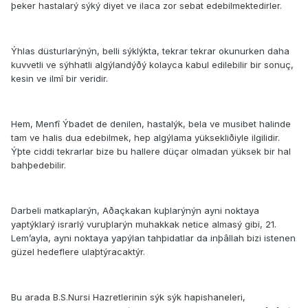
þeker hastalarý sýký diyet ve ilaca zor sebat edebilmektedirler.
Ýhlas düsturlarýnýn, belli sýklýkta, tekrar tekrar okunurken daha
kuvvetli ve sýhhatli algýlandýðý kolayca kabul edilebilir bir sonuç,
kesin ve ilmî bir veridir.
Hem, Menfî Ýbadet de denilen, hastalýk, bela ve musibet halinde
tam ve halis dua edebilmek, hep algýlama yüksekliðiyle ilgilidir.
Ýþte ciddi tekrarlar bize bu hallere düçar olmadan yüksek bir hal
bahþedebilir.
Darbeli matkaplarýn, Aðaçkakan kuþlarýnýn ayni noktaya
yaptýklarý israrlý vuruþlarýn muhakkak netice almasý gibi, 21.
Lem’ayla, ayni noktaya yapýlan tahþidatlar da inþâllah bizi istenen
güzel hedeflere ulaþtýracaktýr.
Bu arada B.S.Nursi Hazretlerinin sýk sýk hapishaneleri,