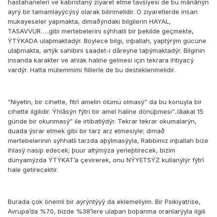
hastahaneleri ve kabristaný ziyaret etme tavsiyesi de bu mânânýn
ayrý bir tamamlayýcýsý olarak bilinmelidir. O ziyaretlerde insan
mukayeseler yapmakta, dimaðýndaki bilgilerin HAYAL,
TASAVVUR…..gibi mertebelerini sýhhatli bir þekilde geçmekte,
ÝTÝKADA ulaþmaktadýr. Böylece bilgi, inþallah, yaptýrým gücüne
ulaþmakta, artýk sahibini saadet-i dâreyne taþýmaktadýr. Bilginin
insanda karakter ve ahlak haline gelmesi için tekrara ihtiyacý
vardýr. Hatta mütemmimi fiillerle de bu desteklenmelidir.
“Niyetin, bir cihette, fitrî amelin ölümü olmasý” da bu konuyla bir
cihette ilgilidir. Ýhlâsýn fýtri bir amel haline dönüþmesi”..lâakal 15
günde bir okunmasý” ile irtibatlýdýr. Tekrar tekrar okumalarýn,
duada ýsrar etmek gibi bir tarz arz etmesiyle; dimað
mertebelerinin sýhhatli tarzda aþýlmasýyla, Rabbimiz inþallah bize
ihlasý nasip edecek; þuur altýmýza yerleþtirecek, bizim
dünyamýzda ÝTÝKAT’a çevirerek, onu NÝYETSÝZ kullanýlýr fýtrî
hale getirecektir.
Burada çok önemli bir ayrýntýyý da eklemeliyim. Bir Psikiyatrise,
Avrupa’da %70, bizde %38’lere ulaþan boþanma oranlarýyla ilgili