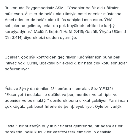
Bu konuda Peygamberimiz ASM. :"Ýnsanlar helâk oldu-âlimler
müstesna. Âlimler de helâk oldu-ilmiyle amel edenler müstesna.
Amel edenler de helâk oldu-ihlâs sahipleri müstesna. Ýhlâs
sahiplerine gelince, onlar da pek büyük bir tehlike ile karþý
karþýyadýrlar." (Aclûnî, Keþfü'l-Hafâ 2:415; Gazâlî, Ýhyâu Ulûmi'd-
Dîn 3:414) diyerek bizi cidden uyarmýþ.
Uçaklar, çok sýk kontrolden geçiriliyor. Kaðnýlar için buna pek
ihtiyaç yok. Çünki, uçaktaki bir eksiklik, bir hata çok kötü sonuçlar
doðurabiliyor.
Ýstiaze Sýrrý da denilen 13.Lem’ada (Lem’alar, Söz Y.E.132)
“Ekseriyet-i mutlaka ile dalâlet ve þer, menfidir ve tahriptir ve
ademîdir ve bozmaktýr.” denilerek buna dikkat çekiliyor. Yani insan
çok küçük, çok basit fiillerle de þer iþleyebiliyor. Öyle bir varlýk.
Hatta “..bir sultanýn büyük bir ticaret gemisinde, bir adam az bir
hareketle, belki küçük bir vazifeyi terk etmekle, o gemiyle