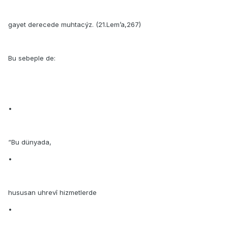
gayet derecede muhtacýz. (21.Lem’a,267)
Bu sebeple de:
•
“Bu dünyada,
•
hususan uhrevî hizmetlerde
•