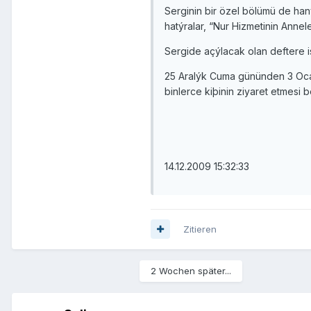
Serginin bir özel bölümü de haný
hatýralar, “Nur Hizmetinin Annel
Sergide açýlacak olan deftere ise
25 Aralýk Cuma gününden 3 Ocak 
binlerce kiþinin ziyaret etmesi 
14.12.2009 15:32:33
Zitieren
2 Wochen später...