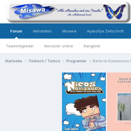
Forum
Aktivitäten
Misawa
Ayasofya Zeitschrift
Teammitglieder
Benutzer online
Rangliste
Startseite
Türkisch / Türkce
Programlar
Barla ve Kastamonu S