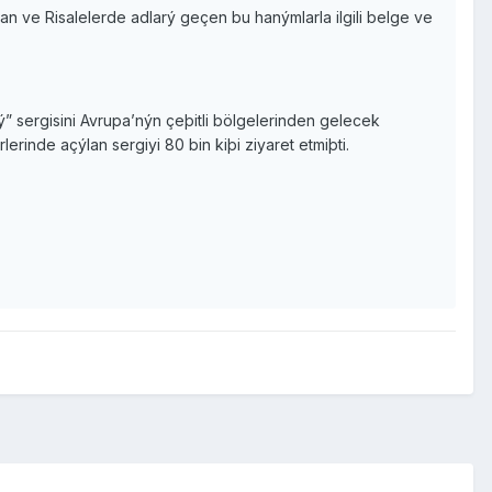
nan ve Risalelerde adlarý geçen bu hanýmlarla ilgili belge ve
 sergisini Avrupa’nýn çeþitli bölgelerinden gelecek
erinde açýlan sergiyi 80 bin kiþi ziyaret etmiþti.