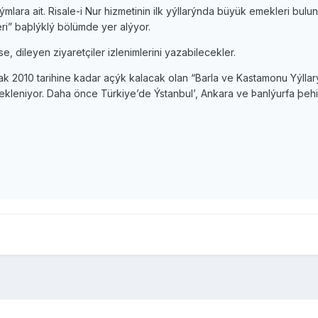
mlara ait. Risale-i Nur hizmetinin ilk yýllarýnda büyük emekleri bulu
eri” baþlýklý bölümde yer alýyor.
, dileyen ziyaretçiler izlenimlerini yazabilecekler.
2010 tarihine kadar açýk kalacak olan “Barla ve Kastamonu Yýllarý”
bekleniyor. Daha önce Türkiye’de Ýstanbul’, Ankara ve Þanlýurfa þehirl