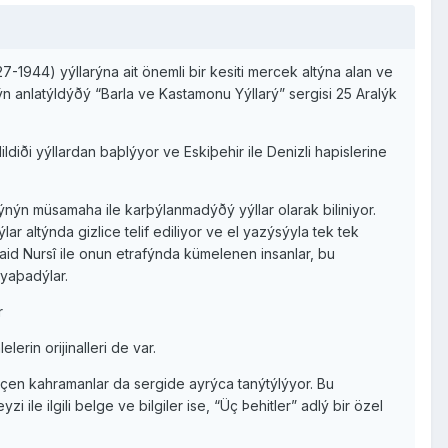
7-1944) yýllarýna ait önemli bir kesiti mercek altýna alan ve
 anlatýldýðý “Barla ve Kastamonu Yýllarý” sergisi 25 Aralýk
ldiði yýllardan baþlýyor ve Eskiþehir ile Denizli hapislerine
nýn müsamaha ile karþýlanmadýðý yýllar olarak biliniyor.
ar altýnda gizlice telif ediliyor ve el yazýsýyla tek tek
aid Nursî ile onun etrafýnda kümelenen insanlar, bu
 yaþadýlar.
r
erin orijinalleri de var.
eçen kahramanlar da sergide ayrýca tanýtýlýyor. Bu
 ilgili belge ve bilgiler ise, “Üç Þehitler” adlý bir özel