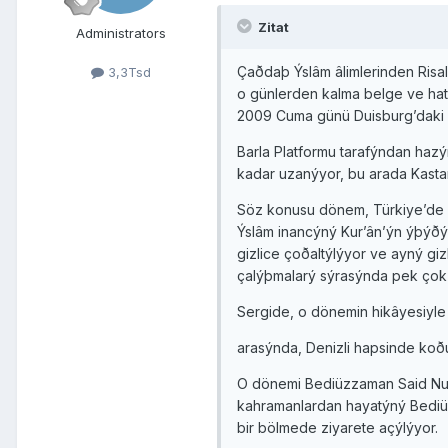
Zitat
Administrators
Çaðdaþ Ýslâm âlimlerinden Risale
3,3Tsd
o günlerden kalma belge ve hatý
2009 Cuma günü Duisburg’daki Di
Barla Platformu tarafýndan hazýr
kadar uzanýyor, bu arada Kastam
Söz konusu dönem, Türkiye’de d
Ýslâm inancýný Kur’ân’ýn ýþýðýnd
gizlice çoðaltýlýyor ve ayný giz
çalýþmalarý sýrasýnda pek çok t
Sergide, o dönemin hikâyesiyle 
arasýnda, Denizli hapsinde koðuþt
O dönemi Bediüzzaman Said Nursî
kahramanlardan hayatýný Bediüzz
bir bölmede ziyarete açýlýyor.