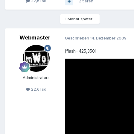
22,6Tsd
Zitieren
1 Monat später...
Webmaster
Geschrieben
14. Dezember 2009
[flash=425,350]
Administrators
22,6Tsd