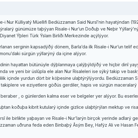
-i Nur Külliyatý Müellifi Bediüzzaman Said Nursî’nin hayatýndan (192
ralarý günümüze taþýyan Risale-i Nur’un Doðuþ ve Neþir Yýllarý’nýn
yanet Ýþleri Türk Ýslam Birliði Merkezinde açýlýyor.
lanan serginin kapsadýðý dönem, Barla’da ilk Risale-i Nur’un telif edi
onu’daki sürgün yýllarýný da içine alýyor.
inin hayattan bütünüyle dýþlanmaya çalýþýldýðý ve hiçbir dinî yayý
a ve yeni bir üslûpla ele alan Nur Risaleleri ise sýký takip ve baskýl
lilik içinde yurdun dört bir köþesine ulaþtýrýlýyordu. Bediüzzaman S
akiplere ve eziyetlere göðüs gerdiler, hapis ve sürgün maceralarý
beraber , o günlerden kalma eser ve belgeler yer alýyor. Bu eserle
an koðuþa kibrit kutularý içinde gizlice ulaþtýrýlan mektup ve risalel
 ile birlikte yaþayan ve Risale-i Nur’larýn birçok yerinde adlarý g
aman uðruna feda eden Binbaþý Âsým Bey, Hafýz Ali ve Hasan Feyzi ile