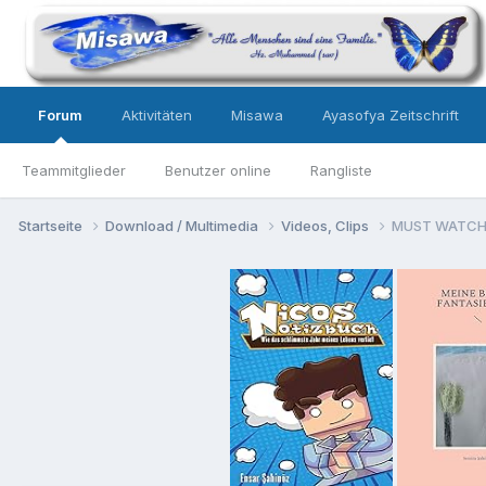
Forum
Aktivitäten
Misawa
Ayasofya Zeitschrift
Teammitglieder
Benutzer online
Rangliste
Startseite
Download / Multimedia
Videos, Clips
MUST WATCH: 