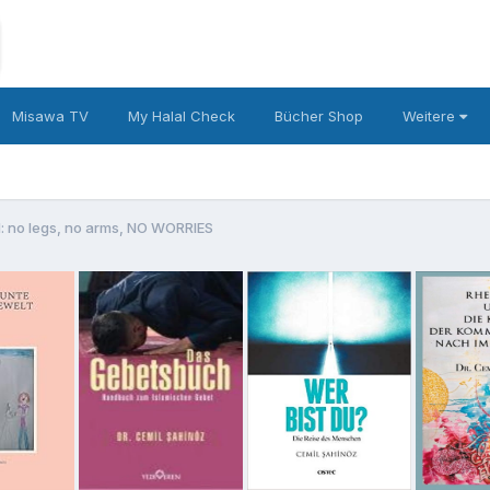
Misawa TV
My Halal Check
Bücher Shop
Weitere
no legs, no arms, NO WORRIES