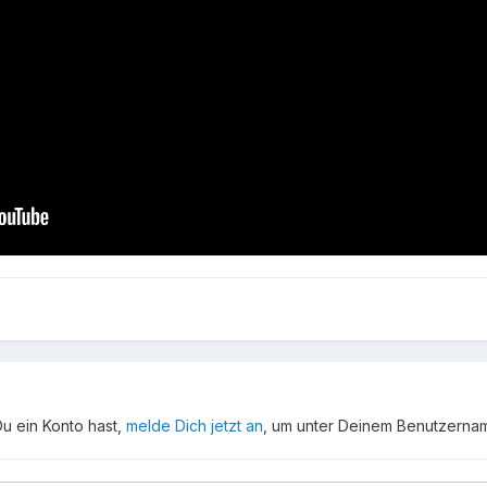
Du ein Konto hast,
melde Dich jetzt an
, um unter Deinem Benutzerna