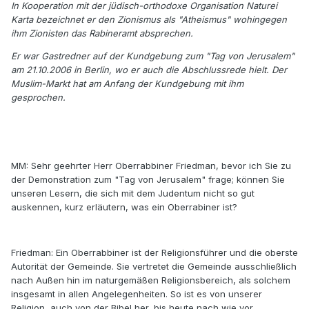
In Kooperation mit der jüdisch-orthodoxe Organisation Naturei
Karta bezeichnet er den Zionismus als "Atheismus" wohingegen
ihm Zionisten das Rabineramt absprechen.
Er war Gastredner auf der Kundgebung zum "Tag von Jerusalem"
am 21.10.2006 in Berlin, wo er auch die Abschlussrede hielt. Der
Muslim-Markt hat am Anfang der Kundgebung mit ihm
gesprochen.
MM: Sehr geehrter Herr Oberrabbiner Friedman, bevor ich Sie zu
der Demonstration zum "Tag von Jerusalem" frage; können Sie
unseren Lesern, die sich mit dem Judentum nicht so gut
auskennen, kurz erläutern, was ein Oberrabiner ist?
Friedman: Ein Oberrabbiner ist der Religionsführer und die oberste
Autorität der Gemeinde. Sie vertretet die Gemeinde ausschließlich
nach Außen hin im naturgemäßen Religionsbereich, als solchem
insgesamt in allen Angelegenheiten. So ist es von unserer
Religion, auch von der Bibel her, bis heute nach wie vor