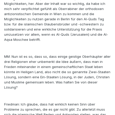
Möglichkeiten, her. Aber der Inhalt war so wichtig, da habe ich
mich sehr verpflichtet gefühlt als Oberrabiner der orthodoxen
antizionistischen Gemeinde in Wien zu kommen und die
Möglichkeiten zu nutzen gerade in Berlin für den Al-Quds Tag
bzw. für die islamischen Glaubensbrüder und -schwestern zu
solidarisieren und eine wirkliche Unterstützung für die Praxis
umzusetzen vor allem, wenn es Al-Quds (Jerusalem) und die Al-
Aqsa Moschee betrifft.
MM: Nun ist es so, dass so, dass einige geistige Oberhäupter aller
drei Religionen eher unbemerkt die Idee äußern, dass man in
Frieden miteinander in einem gemeinschaftlichen Staat leben
könnte im Heiligen Land, also nicht die so genannte Zwei-Staaten
Lösung, sondern eine Ein-Staaten Lösung, in der Juden, Christen
und Muslime gemeinsam leben. Was halten Sie von dieser
Lösung?
Friedman: Ich glaube, dass hat wirklich keinen Sinn über
Probleme zu sprechen, die es gar nicht gibt. Zu allerletzt muss
sich die islamische Welt Reden und Antworten stellen, was das