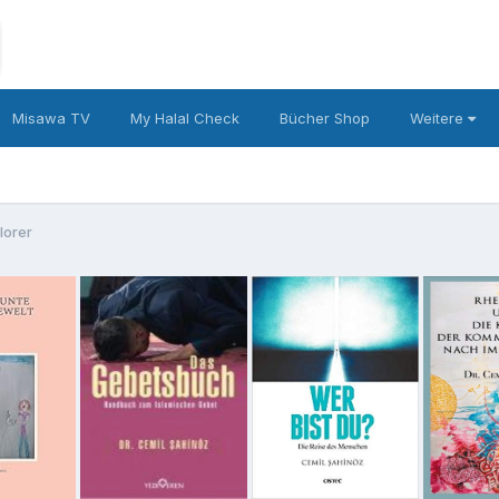
Misawa TV
My Halal Check
Bücher Shop
Weitere
plorer