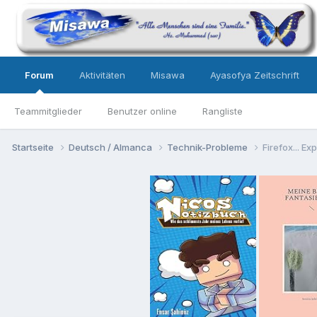
Forum
Aktivitäten
Misawa
Ayasofya Zeitschrift
Teammitglieder
Benutzer online
Rangliste
Startseite
Deutsch / Almanca
Technik-Probleme
Firefox... Ex