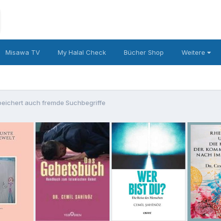
Misawa TV
My Halal Check
Bücher Shop
Weitere
eichert auch fremde Suchbegriffe