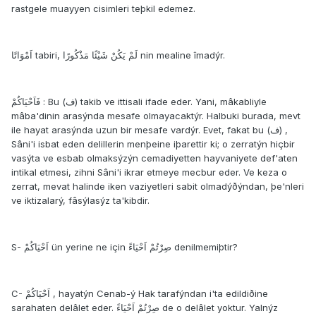
rastgele muayyen cisimleri teþkil edemez.
اَمْوَاتًا tabiri, لَمْ يَكُنْ شَيْئًا مَذْكُورًا nin mealine îmadýr.
فَاَحْيَاكُمْ : Bu (ف) takib ve ittisali ifade eder. Yani, mâkabliyle
mâba'dinin arasýnda mesafe olmayacaktýr. Halbuki burada, mevt
ile hayat arasýnda uzun bir mesafe vardýr. Evet, fakat bu (ف) ,
Sâni'i isbat eden delillerin menþeine iþarettir ki; o zerratýn hiçbir
vasýta ve esbab olmaksýzýn cemadiyetten hayvaniyete def'aten
intikal etmesi, zihni Sâni'i ikrar etmeye mecbur eder. Ve keza o
zerrat, mevat halinde iken vaziyetleri sabit olmadýðýndan, þe'nleri
ve iktizalarý, fâsýlasýz ta'kibdir.
S- اَحْيَاكُمْ ün yerine ne için صِرْتُمْ اَحْيَاءً denilmemiþtir?
C- اَحْيَاكُمْ , hayatýn Cenab-ý Hak tarafýndan i'ta edildiðine
sarahaten delâlet eder. صِرْتُمْ اَحْيَاءً de o delâlet yoktur. Yalnýz