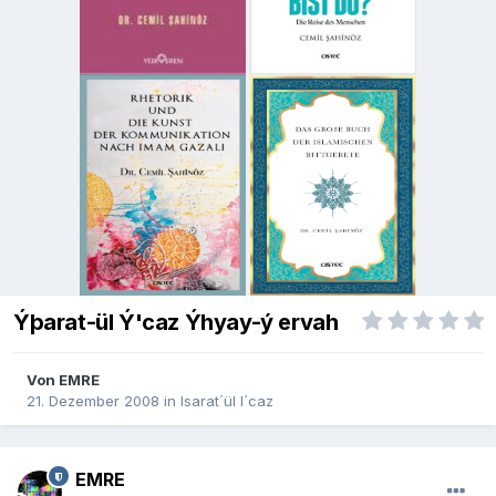
Ýþarat-ül Ý'caz Ýhyay-ý ervah
Von
EMRE
21. Dezember 2008
in
Isarat´ül I´caz
EMRE