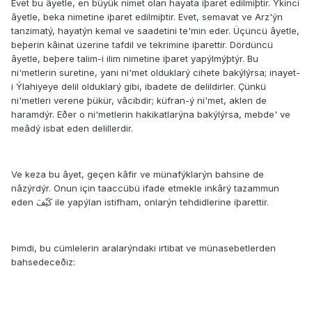
Evet bu âyetle, en büyük nimet olan hayata iþaret edilmiþtir. Ýkinci
âyetle, beka nimetine iþaret edilmiþtir. Evet, semavat ve Arz'ýn
tanzimatý, hayatýn kemal ve saadetini te'min eder. Üçüncü âyetle,
beþerin kâinat üzerine tafdil ve tekrimine iþarettir. Dördüncü
âyetle, beþere talim-i ilim nimetine iþaret yapýlmýþtýr. Bu
ni'metlerin suretine, yani ni'met olduklarý cihete bakýlýrsa; inayet-
i Ýlahiyeye delil olduklarý gibi, ibadete de delildirler. Çünkü
ni'metleri verene þükür, vâcibdir; küfran-ý ni'met, aklen de
haramdýr. Eðer o ni'metlerin hakikatlarýna bakýlýrsa, mebde' ve
meâdý isbat eden delillerdir.
Ve keza bu âyet, geçen kâfir ve münafýklarýn bahsine de
nâzýrdýr. Onun için taaccübü ifade etmekle inkârý tazammun
eden كَيْفَ ile yapýlan istifham, onlarýn tehdidlerine iþarettir.
Þimdi, bu cümlelerin aralarýndaki irtibat ve münasebetlerden
bahsedeceðiz: