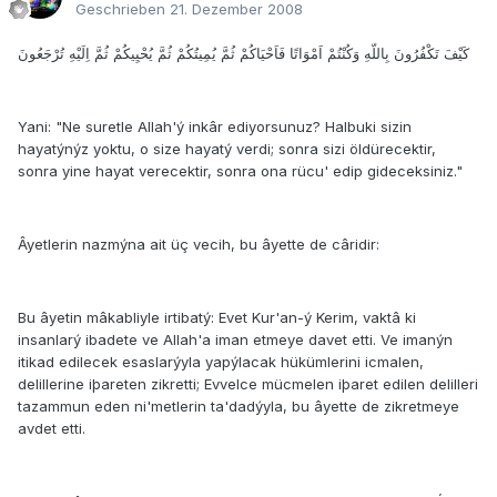
Geschrieben
21. Dezember 2008
كَيْفَ تَكْفُرُونَ بِاللّهِ وَكُنْتُمْ اَمْوَاتًا فَاَحْيَاكُمْ ثُمَّ يُمِيتُكُمْ ثُمَّ يُحْيِيكُمْ ثُمَّ اِلَيْهِ تُرْجَعُونَ
Yani: "Ne suretle Allah'ý inkâr ediyorsunuz? Halbuki sizin
hayatýnýz yoktu, o size hayatý verdi; sonra sizi öldürecektir,
sonra yine hayat verecektir, sonra ona rücu' edip gideceksiniz."
Âyetlerin nazmýna ait üç vecih, bu âyette de câridir:
Bu âyetin mâkabliyle irtibatý: Evet Kur'an-ý Kerim, vaktâ ki
insanlarý ibadete ve Allah'a iman etmeye davet etti. Ve imanýn
itikad edilecek esaslarýyla yapýlacak hükümlerini icmalen,
delillerine iþareten zikretti; Evvelce mücmelen iþaret edilen delilleri
tazammun eden ni'metlerin ta'dadýyla, bu âyette de zikretmeye
avdet etti.