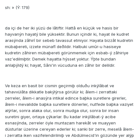
sh: » (Ý: 179)
da içi de her iki yüzü de lâtiftir. Hattâ en küçük ve hasis bir
hayvanýn hayatý bile yüksektir. Bunun içindir ki, hayat ile kudret
arasýnda zâhirî bir sebeb tavassut etmiyor. Hayata bizzât kudretin
mübaþereti, izzete münafî deðildir. Halbuki umûr-u hasiseye
kudretin zâhiren mübaþereti görünmemek için esbab-ý zâhiriye
vaz'edilmiþtir. Demek hayatta hýsset yoktur. Ýþte bundan
anlaþýldý ki; hayat, Sâni'in vücuduna en zâhir bir delildir.
Ve keza en basit bir cismin geçirmiþ olduðu inkýlâbat ve
tahavvülâta dikkatle bakýlýrsa görülür ki; âlem-i zerrattaki
zerreler, âlem-i anasýra intikal edince baþka suretlere girerler,
âlem-i mevalidde baþka suretlere dönerler, nutfede baþka vaziyet
alýrlar, sonra alaka olur, sonra mudga olur, sonra bir insan
suretini giyer, ortaya çýkarlar. Bu kadar inkýlâbat-ý acibe
esnasýnda, zerreler öyle muntazam harekât ve muayyen
düsturlar üzerine cereyan ederler ki; sanki bir zerre, meselâ âlem-
i zerratta iken vazifelendirilmiþ ve Abdülmecid'in gözünde yer alýp