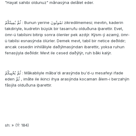
"Hayat sahibi oldunuz" mânasýna delâlet eder.
ثُمَّ يُمِيتُكُمْ : Bunun yerine تَمُوتُونَ zikredilmemesi; mevtin, kaderin
takdiriyle, kudretin büyük bir tasarrufu olduðuna iþarettir. Evet,
ömr-ü tabiîsini bitirip sonra ölenler pek azdýr. Kýsm-ý azamý, ömr-
ü tabiîsi esnasýnda ölürler. Demek mevt, tabiî bir netice deðildir;
ancak cesedin inhilâliyle daðýlmasýndan ibarettir, yoksa ruhun
fenasýyla deðildir. Mevt ile cesed daðýlýr, ruh bâki kalýr.
ثُمَّ يُحْيِيكُمْ : Mâkabliyle mâba'di arasýnda bu'd-u mesafeyi ifade
eden ثُمَّ , imâte ile ikinci ihya arasýnda kocaman âlem-i berzahýn
fâsýla olduðuna iþarettir.
sh: » (Ý: 184)