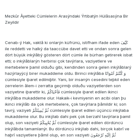
Mezkûr Âyetteki Cümlelerin Arasýndaki Ýrtibatýn Hülâsasýna Bir
Zeyildir
Cenab-ý Hak, vaktâ ki onlarýn küfrünü, istifham ifade eden كَيْفَ
ile reddetti ve halký da taaccübe davet etti ve ondan sonra gelen
dört büyük inkýlâbý gösteren dört cümle ile bürhan getirerek isbat
etti; o inkýlâblarýn herbirisi çok tavýrlara, vaziyetlere ve
mertebelere þamil olduðu gibi, kendinden sonra gelen inkýlâblarý
hazýrlayýcý birer mukaddeme oldu. Birinci inkýlâba وَ كُنْتُمْ اَمْوَاتًا
cümlesiyle iþaret edilmiþtir. Yani, bir insanýn cesedini teþkil eden
zerrelerin âlem-i zerratta geçirmiþ olduðu vaziyetlerden son
vaziyetine iþarettir ki, فَاَحْيَاكُمْ cümlesiyle iþaret edilen ikinci
inkýlâba mukaddeme olur. Hakaik-i kevniyenin en acibi olan þu
ikinci inkýlâb da çok mertebelere, çok tavýrlara þâmildir ki; son
tavrý, vaziyeti ثُمَّ يُمِيتُكُمْ cümlesiyle iþaret edilen üçüncü inkýlaba
mukaddeme olur. Bu inkýlab dahi pek çok berzahî tavýrlara þamil
olup, son vaziyeti ثُمَّ يُحْيِيكُمْ cümlesiyle iþaret edilen dördüncü
inkýlâbda tamamlanýr. Bu dördüncü inkýlab dahi, birçok kabrî ve
haþrî vaziyetlere þâmil olup, en son vaziyeti ثُمَّ اِلَيْهِ تُرْجَعُونَ