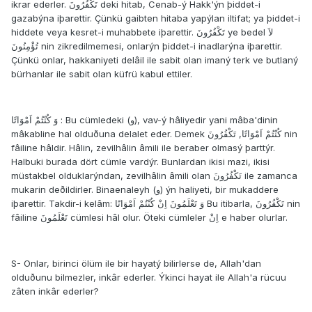
ikrar ederler. تَكْفُرُونَ deki hitab, Cenab-ý Hakk'ýn þiddet-i
gazabýna iþarettir. Çünkü gaibten hitaba yapýlan iltifat; ya þiddet-i
hiddete veya kesret-i muhabbete iþarettir. تَكْفُرُونَ ye bedel لاَ
تُؤْمِنُونَ nin zikredilmemesi, onlarýn þiddet-i inadlarýna iþarettir.
Çünkü onlar, hakkaniyeti delâil ile sabit olan imaný terk ve butlaný
bürhanlar ile sabit olan küfrü kabul ettiler.
وَ كُنْتُمْ اَمْوَاتًا : Bu cümledeki (و), vav-ý hâliyedir yani mâba'dinin
mâkabline hal olduðuna delalet eder. Demek كُنْتُمْ اَمْوَاتًا, تَكْفُرُونَ nin
fâiline hâldir. Hâlin, zevilhâlin âmili ile beraber olmasý þarttýr.
Halbuki burada dört cümle vardýr. Bunlardan ikisi mazi, ikisi
müstakbel olduklarýndan, zevilhâlin âmili olan تَكْفُرُونَ ile zamanca
mukarin deðildirler. Binaenaleyh (و) ýn haliyeti, bir mukaddere
iþarettir. Takdir-i kelâm: وَ تَعْلَمُونَ اِنْ كُنْتُمْ اَمْوَاتًا Bu itibarla, تَكْفُرُونَ nin
fâiline تَعْلَمُونَ cümlesi hâl olur. Öteki cümleler اِنْ e haber olurlar.
S- Onlar, birinci ölüm ile bir hayatý bilirlerse de, Allah'dan
olduðunu bilmezler, inkâr ederler. Ýkinci hayat ile Allah'a rücuu
zâten inkâr ederler?