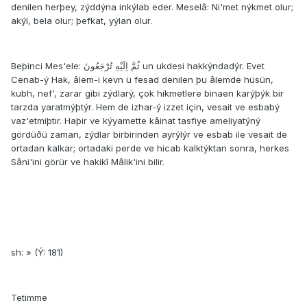
denilen herþey, zýddýna inkýlab eder. Meselâ: Ni'met nýkmet olur;
akýl, bela olur; þefkat, yýlan olur.
Beþinci Mes'ele: ثُمَّ اِلَيْهِ تُرْجَعُونَ un ukdesi hakkýndadýr. Evet
Cenab-ý Hak, âlem-i kevn ü fesad denilen þu âlemde hüsün,
kubh, nef', zarar gibi zýdlarý, çok hikmetlere binaen karýþýk bir
tarzda yaratmýþtýr. Hem de izhar-ý izzet için, vesait ve esbabý
vaz'etmiþtir. Haþir ve kýyamette kâinat tasfiye ameliyatýný
gördüðü zaman, zýdlar birbirinden ayrýlýr ve esbab ile vesait de
ortadan kalkar; ortadaki perde ve hicab kalktýktan sonra, herkes
Sâni'ini görür ve hakikî Mâlik'ini bilir.
sh: » (Ý: 181)
Tetimme