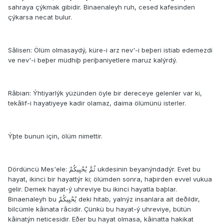
sahraya çýkmak gibidir. Binaenaleyh ruh, cesed kafesinden
çýkarsa necat bulur.
Sâlisen: Ölüm olmasaydý, küre-i arz nev'-i beþeri istiab edemezdi
ve nev'-i beþer müdhiþ periþaniyetlere maruz kalýrdý.
Râbian: Ýhtiyarlýk yüzünden öyle bir dereceye gelenler var ki,
tekâlif-i hayatiyeye kadir olamaz, daima ölümünü isterler.
Ýþte bunun için, ölüm nimettir.
Dördüncü Mes'ele: ثُمَّ يُحْيِيكُمْ ukdesinin beyanýndadýr. Evet bu
hayat, ikinci bir hayattýr ki; ölümden sonra, haþirden evvel vukua
gelir. Demek hayat-ý uhreviye bu ikinci hayatla baþlar.
Binaenaleyh bu يُحْيِيكُمْ deki hitab, yalnýz insanlara ait deðildir,
bilcümle kâinata râcidir. Çünkü bu hayat-ý uhreviye, bütün
kâinatýn neticesidir. Eðer bu hayat olmasa, kâinatta hakikat