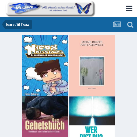
Isarat´ül I´caz