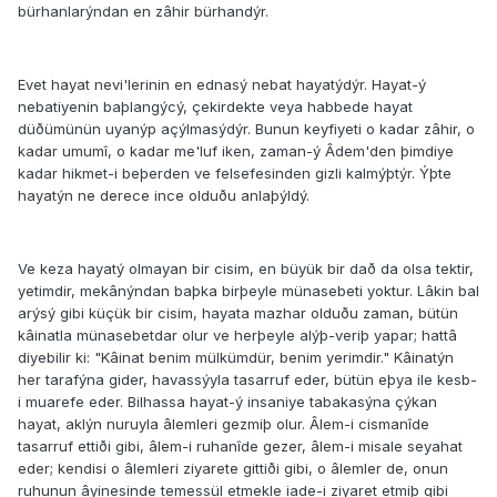
bürhanlarýndan en zâhir bürhandýr.
Evet hayat nevi'lerinin en ednasý nebat hayatýdýr. Hayat-ý
nebatiyenin baþlangýcý, çekirdekte veya habbede hayat
düðümünün uyanýp açýlmasýdýr. Bunun keyfiyeti o kadar zâhir, o
kadar umumî, o kadar me'luf iken, zaman-ý Âdem'den þimdiye
kadar hikmet-i beþerden ve felsefesinden gizli kalmýþtýr. Ýþte
hayatýn ne derece ince olduðu anlaþýldý.
Ve keza hayatý olmayan bir cisim, en büyük bir dað da olsa tektir,
yetimdir, mekânýndan baþka birþeyle münasebeti yoktur. Lâkin bal
arýsý gibi küçük bir cisim, hayata mazhar olduðu zaman, bütün
kâinatla münasebetdar olur ve herþeyle alýþ-veriþ yapar; hattâ
diyebilir ki: "Kâinat benim mülkümdür, benim yerimdir." Kâinatýn
her tarafýna gider, havassýyla tasarruf eder, bütün eþya ile kesb-
i muarefe eder. Bilhassa hayat-ý insaniye tabakasýna çýkan
hayat, aklýn nuruyla âlemleri gezmiþ olur. Âlem-i cismanîde
tasarruf ettiði gibi, âlem-i ruhanîde gezer, âlem-i misale seyahat
eder; kendisi o âlemleri ziyarete gittiði gibi, o âlemler de, onun
ruhunun âyinesinde temessül etmekle iade-i ziyaret etmiþ gibi