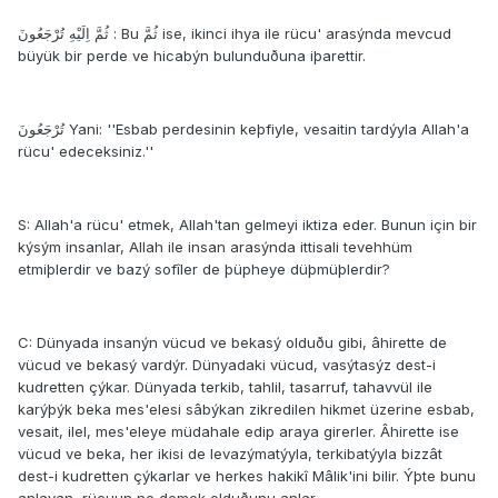
ثُمَّ اِلَيْهِ تُرْجَعُونَ : Bu ثُمَّ ise, ikinci ihya ile rücu' arasýnda mevcud
büyük bir perde ve hicabýn bulunduðuna iþarettir.
تُرْجَعُونَ Yani: ''Esbab perdesinin keþfiyle, vesaitin tardýyla Allah'a
rücu' edeceksiniz.''
S: Allah'a rücu' etmek, Allah'tan gelmeyi iktiza eder. Bunun için bir
kýsým insanlar, Allah ile insan arasýnda ittisali tevehhüm
etmiþlerdir ve bazý sofîler de þüpheye düþmüþlerdir?
C: Dünyada insanýn vücud ve bekasý olduðu gibi, âhirette de
vücud ve bekasý vardýr. Dünyadaki vücud, vasýtasýz dest-i
kudretten çýkar. Dünyada terkib, tahlil, tasarruf, tahavvül ile
karýþýk beka mes'elesi sâbýkan zikredilen hikmet üzerine esbab,
vesait, ilel, mes'eleye müdahale edip araya girerler. Âhirette ise
vücud ve beka, her ikisi de levazýmatýyla, terkibatýyla bizzât
dest-i kudretten çýkarlar ve herkes hakikî Mâlik'ini bilir. Ýþte bunu