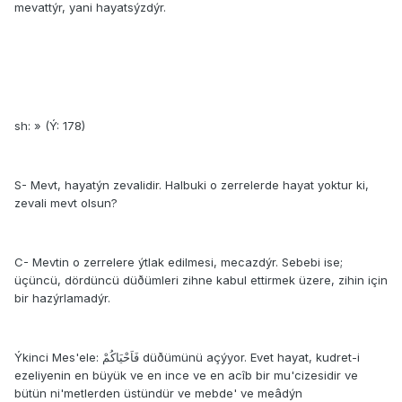
mevattýr, yani hayatsýzdýr.
sh: » (Ý: 178)
S- Mevt, hayatýn zevalidir. Halbuki o zerrelerde hayat yoktur ki,
zevali mevt olsun?
C- Mevtin o zerrelere ýtlak edilmesi, mecazdýr. Sebebi ise;
üçüncü, dördüncü düðümleri zihne kabul ettirmek üzere, zihin için
bir hazýrlamadýr.
Ýkinci Mes'ele: فَاَحْيَاكُمْ düðümünü açýyor. Evet hayat, kudret-i
ezeliyenin en büyük ve en ince ve en acîb bir mu'cizesidir ve
bütün ni'metlerden üstündür ve mebde' ve meâdýn