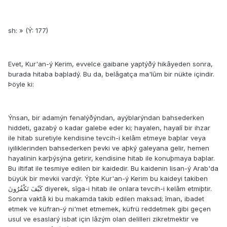
sh: » (Ý: 177)
Evet, Kur'an-ý Kerim, evvelce gaibane yaptýðý hikâyeden sonra,
burada hitaba baþladý. Bu da, belâgatça ma'lûm bir nükte içindir.
Þöyle ki:
Ýnsan, bir adamýn fenalýðýndan, ayýblarýndan bahsederken
hiddeti, gazabý o kadar galebe eder ki; hayalen, hayalî bir ihzar
ile hitab suretiyle kendisine tevcih-i kelâm etmeye baþlar veya
iyiliklerinden bahsederken þevki ve aþký galeyana gelir, hemen
hayalinin karþýsýna getirir, kendisine hitab ile konuþmaya baþlar.
Bu iltifat ile tesmiye edilen bir kaidedir. Bu kaidenin lisan-ý Arab'da
büyük bir mevkii vardýr. Ýþte Kur'an-ý Kerim bu kaideyi takiben
كَيْفَ تَكْفُرُونَ diyerek, sîga-i hitab ile onlara tevcih-i kelâm etmiþtir.
Sonra vaktâ ki bu makamda takib edilen maksad; îman, ibadet
etmek ve küfran-ý ni'met etmemek, küfrü reddetmek gibi geçen
usul ve esaslarý isbat için lâzým olan delilleri zikretmektir ve