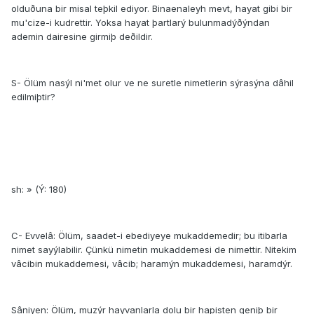
olduðuna bir misal teþkil ediyor. Binaenaleyh mevt, hayat gibi bir
mu'cize-i kudrettir. Yoksa hayat þartlarý bulunmadýðýndan
ademin dairesine girmiþ deðildir.
S- Ölüm nasýl ni'met olur ve ne suretle nimetlerin sýrasýna dâhil
edilmiþtir?
sh: » (Ý: 180)
C- Evvelâ: Ölüm, saadet-i ebediyeye mukaddemedir; bu itibarla
nimet sayýlabilir. Çünkü nimetin mukaddemesi de nimettir. Nitekim
vâcibin mukaddemesi, vâcib; haramýn mukaddemesi, haramdýr.
Sâniyen: Ölüm, muzýr hayvanlarla dolu bir hapisten geniþ bir