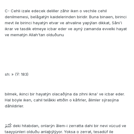
C- Cehli izale edecek deliller zâhir iken o vechile cehil
denilmemesi, belâgatýn kaidelerinden biridir. Buna binaen, birinci
mevt ile birinci hayatýn etvar ve ahvaline yapýlan dikkat, Sâni'i
ikrar ve tasdik etmeye icbar eder ve ayný zamanda evvelki hayat
ve mematýn Allah'tan olduðunu
sh: » (Ý: 183)
bilmek, ikinci bir hayatýn olacaðýna da zihni ikna' ve icbar eder.
Hal böyle iken, cahil telâkki ettiðin o kâfirler, âlimler sýrasýna
dâhildirler.
كُنْتُمْ deki hitabdan, onlarýn âlem-i zerratta dahi bir nevi vücud ve
taayyünleri olduðu anlaþýlýyor. Yoksa o zerrat, tesadüf ile