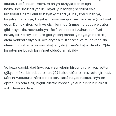
olurlar. Hattâ insan "Âlem, Allah'ýn fazlýyla benim için
halkolunmuþtur" diyebilir. Hayat-ý insaniye; herbirisi çok
tabakalara þâmil olarak hayat-ý maddiye, hayat-ý ruhaniye,
hayat-ý mâneviye, hayat-ý cismaniye gibi nevi'lere ayrýlýr, inbisat
eder. Demek ziya, renk ve cisimlerin görünmesine sebeb olduðu
gibi; hayat da, mevcudatýn kâþifi ve sebeb-i zuhurudur. Evet
hayat, bir zerreyi bir küre gibi yapar; ashab-ý hayatýn herbirisi,
âlem benimdir diyebilir. Aralarýnda müzahame ve münakaþa da
olmaz; müzahame ve münakaþa, yalnýz nev'-i beþerde olur. Ýþte
hayatýn ne büyük bir ni'met olduðu anlaþýldý.
Ve keza camid, daðýnýk bazý zerrelerin birdenbire bir vaziyetten
çýkýp, mâkul bir sebeb olmadýðý halde diðer bir vaziyete girmesi,
Sâni'in vücuduna zâhir bir delildir. Hattâ hayat; hakikatlarýn en
eþrefi, en temizidir; hiçbir cihetle hýsseti yoktur, çirkin bir lekesi
yok. Hayatýn dýþý