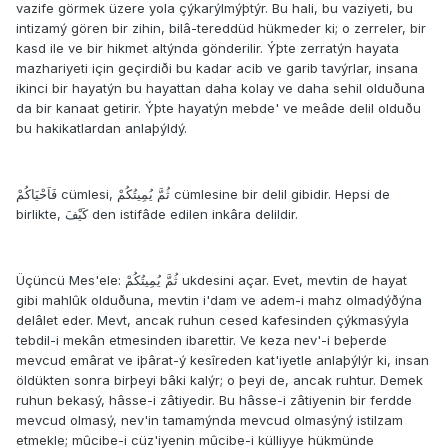
vazife görmek üzere yola çýkarýlmýþtýr. Bu hali, bu vaziyeti, bu
intizamý gören bir zihin, bilâ-tereddüd hükmeder ki; o zerreler, bir
kasd ile ve bir hikmet altýnda gönderilir. Ýþte zerratýn hayata
mazhariyeti için geçirdiði bu kadar acib ve garib tavýrlar, insana
ikinci bir hayatýn bu hayattan daha kolay ve daha sehil olduðuna
da bir kanaat getirir. Ýþte hayatýn mebde' ve meâde delil olduðu
bu hakikatlardan anlaþýldý.
فَاَحْيَاكُمْ cümlesi, ثُمَّ يُمِيتُكُمْ cümlesine bir delil gibidir. Hepsi de
birlikte, كَيْفَ den istifâde edilen inkâra delildir.
Üçüncü Mes'ele: ثُمَّ يُمِيتُكُمْ ukdesini açar. Evet, mevtin de hayat
gibi mahlûk olduðuna, mevtin i'dam ve adem-i mahz olmadýðýna
delâlet eder. Mevt, ancak ruhun cesed kafesinden çýkmasýyla
tebdil-i mekân etmesinden ibarettir. Ve keza nev'-i beþerde
mevcud emârat ve iþârat-ý kesîreden kat'iyetle anlaþýlýr ki, insan
öldükten sonra birþeyi bâki kalýr; o þeyi de, ancak ruhtur. Demek
ruhun bekasý, hâsse-i zâtiyedir. Bu hâsse-i zâtiyenin bir ferdde
mevcud olmasý, nev'in tamamýnda mevcud olmasýný istilzam
etmekle; mûcibe-i cüz'iyenin mûcibe-i külliyye hükmünde