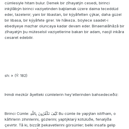
cümlesiyle hitam bulur. Demek bir zîhayatýn cesedi, birinci
inkýlâbýn birinci vaziyetinden baþlamak üzere daima teceddüd
eder, tazelenir; yani bir libastan, bir kýyâfetten çýkar, daha güzel
bir libasa, bir kýyâfete girer. Ve hâkeza.. böylece saadet-i
ebediyeye mazhar oluncaya kadar devam eder. Binaenalâhâzâ bir
zîhayatýn þu müteselsil vaziyetlerine bakan bir adam, nasýl inkâra
cesaret edebilir.
sh: » (Ý: 182)
Þimdi mezkûr âyetteki cümlelerin hey'etlerinden bahsedeceðiz:
Birinci Cümle: كَيْفَ تَكْفُرُونَ بِاللّهِ Bu cümle ile yapýlan istifham, o
kâfirlerin zihinlerini, gözlerini; yaptýklarý kötülüðe, fenalýða
çevirtir. Tâ ki, bizzât þekavetlerini görsünler; belki insafa gelip