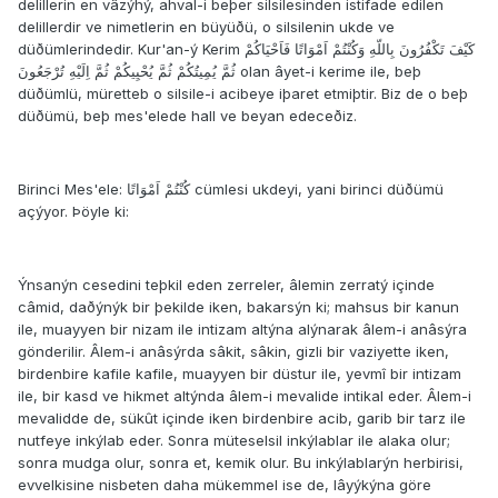
delillerin en vâzýhý, ahval-i beþer silsilesinden istifade edilen
delillerdir ve nimetlerin en büyüðü, o silsilenin ukde ve
düðümlerindedir. Kur'an-ý Kerim كَيْفَ تَكْفُرُونَ بِاللّهِ وَكُنْتُمْ اَمْوَاتًا فَاَحْيَاكُمْ
ثُمَّ يُمِيتُكُمْ ثُمَّ يُحْيِيكُمْ ثُمَّ اِلَيْهِ تُرْجَعُونَ olan âyet-i kerime ile, beþ
düðümlü, müretteb o silsile-i acibeye iþaret etmiþtir. Biz de o beþ
düðümü, beþ mes'elede hall ve beyan edeceðiz.
Birinci Mes'ele: كُنْتُمْ اَمْوَاتًا cümlesi ukdeyi, yani birinci düðümü
açýyor. Þöyle ki:
Ýnsanýn cesedini teþkil eden zerreler, âlemin zerratý içinde
câmid, daðýnýk bir þekilde iken, bakarsýn ki; mahsus bir kanun
ile, muayyen bir nizam ile intizam altýna alýnarak âlem-i anâsýra
gönderilir. Âlem-i anâsýrda sâkit, sâkin, gizli bir vaziyette iken,
birdenbire kafile kafile, muayyen bir düstur ile, yevmî bir intizam
ile, bir kasd ve hikmet altýnda âlem-i mevalide intikal eder. Âlem-i
mevalidde de, sükût içinde iken birdenbire acib, garib bir tarz ile
nutfeye inkýlab eder. Sonra müteselsil inkýlablar ile alaka olur;
sonra mudga olur, sonra et, kemik olur. Bu inkýlablarýn herbirisi,
evvelkisine nisbeten daha mükemmel ise de, lâyýkýna göre