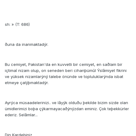
sh: » (T: 686)
ðuna da inanmaktadýr.
Bu cemiyet, Pakistan'da en kuvvetli bir cemiyet, en saðlam bir
içtimaî nizam olup, on seneden beri cihanþümûl Ýslâmiyet fikrini
ve yüksek nizamlarýný talebe önünde ve topluluklarýnda isbat
etmeye çalýþmaktadýr.
Ayrýca müsaadelerinizi.. ve lâyýk olduðu þekilde bizim sizde olan
ümidlerimizi boþa çýkarmayacaðýnýzdan eminiz. Çok teþekkürler
ederiz. Selâmlar...
Din Kardeþiniz