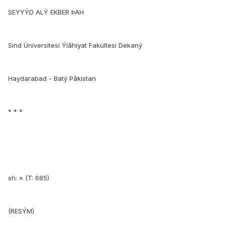
SEYYÝD ALÝ EKBER ÞAH
Sind Üniversitesi Ýlâhiyat Fakültesi Dekaný
Haydarabad - Batý Pâkistan
* * *
sh: » (T: 685)
(RESÝM)