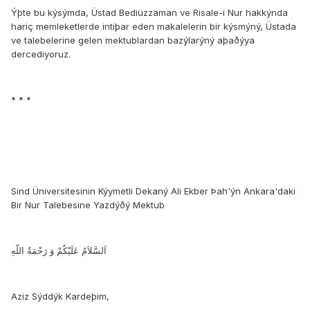
Ýþte bu kýsýmda, Üstad Bediüzzaman ve Risale-i Nur hakkýnda
hariç memleketlerde intiþar eden makalelerin bir kýsmýný, Üstada
ve talebelerine gelen mektublardan bazýlarýný aþaðýya
dercediyoruz.
* * *
Sind Üniversitesinin Kýymetli Dekaný Ali Ekber Þah'ýn Ankara'daki
Bir Nur Talebesine Yazdýðý Mektub
اَلسَّلاَمُ عَلَيْكُمْ وَ رَحْمَةُ اللّهِ
Aziz Sýddýk Kardeþim,