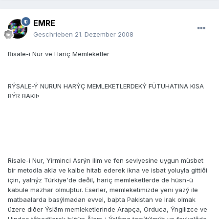
EMRE
Geschrieben
21. Dezember 2008
Risale-i Nur ve Hariç Memleketler
RÝSALE-Ý NURUN HARÝÇ MEMLEKETLERDEKÝ FÜTUHATINA KISA
BÝR BAKIÞ
Risale-i Nur, Yirminci Asrýn ilim ve fen seviyesine uygun müsbet
bir metodla akla ve kalbe hitab ederek ikna ve isbat yoluyla gittiði
için, yalnýz Türkiye'de deðil, hariç memleketlerde de hüsn-ü
kabule mazhar olmuþtur. Eserler, memleketimizde yeni yazý ile
matbaalarda basýlmadan evvel, baþta Pakistan ve Irak olmak
üzere diðer Ýslâm memleketlerinde Arapça, Orduca, Ýngilizce ve