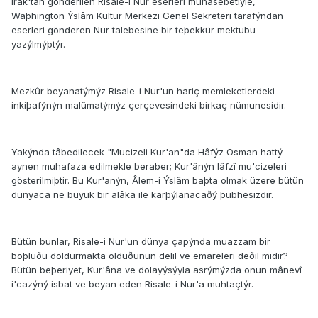
Irak'tan gönderilen Risale-i Nur eserleri münasebetiyle,
Waþhington Ýslâm Kültür Merkezi Genel Sekreteri tarafýndan
eserleri gönderen Nur talebesine bir teþekkür mektubu
yazýlmýþtýr.
Mezkûr beyanatýmýz Risale-i Nur'un hariç memleketlerdeki
inkiþafýnýn malûmatýmýz çerçevesindeki birkaç nümunesidir.
Yakýnda tâbedilecek "Mucizeli Kur'an"da Hâfýz Osman hattý
aynen muhafaza edilmekle beraber; Kur'ânýn lâfzî mu'cizeleri
gösterilmiþtir. Bu Kur'anýn, Âlem-i Ýslâm baþta olmak üzere bütün
dünyaca ne büyük bir alâka ile karþýlanacaðý þübhesizdir.
Bütün bunlar, Risale-i Nur'un dünya çapýnda muazzam bir
boþluðu doldurmakta olduðunun delil ve emareleri deðil midir?
Bütün beþeriyet, Kur'âna ve dolayýsýyla asrýmýzda onun mânevî
i'cazýný isbat ve beyan eden Risale-i Nur'a muhtaçtýr.