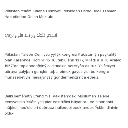
Pâkistan Ýslâm Talebe Cemiyeti Reisinden Üstad Bediüzzaman
Hazretlerine Gelen Mektub:
اَلسَّلاَمُ عَلَيْكُمْ وَ رَحْمَةُ اللّهِ وَ بَرَكَاتُهُ
Pâkistan Talebe Cemiyeti yýllýk kongresi Pakistan'ýn payitahtý
olan Karaþi'de Hicrî 14-15-16 Rebiülâhir 1377, Milâdî 8-9-10 Aralýk
1957'de toplanacaðýný bildirmekle þerefyâb oluruz. Ýslâmiyet
uðruna çalýþan gençleri teþci etmek gayesiyle, bu kongre
münasebetiyle mesajýnýzý göndermenizi rica ederiz.
Belki semâhatlý Efendimiz, Pakistan'daki Müslüman Talebe
cemiyetinin Ýslâmiyeti þiar edindiðini biliyorlar... Ve cihandaki
müþkül mes'eleleri doðruca halledebilecek ancak Ýslâm dininin
oldu-