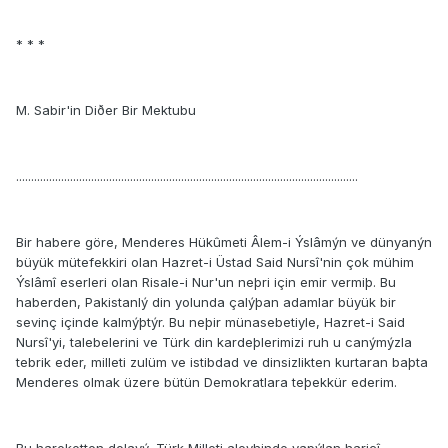
* * *
M. Sabir'in Diðer Bir Mektubu
..................................................................................................................
Bir habere göre, Menderes Hükûmeti Âlem-i Ýslâmýn ve dünyanýn
büyük mütefekkiri olan Hazret-i Üstad Said Nursî'nin çok mühim
Ýslâmî eserleri olan Risale-i Nur'un neþri için emir vermiþ. Bu
haberden, Pakistanlý din yolunda çalýþan adamlar büyük bir
sevinç içinde kalmýþtýr. Bu neþir münasebetiyle, Hazret-i Said
Nursî'yi, talebelerini ve Türk din kardeþlerimizi ruh u canýmýzla
tebrik eder, milleti zulüm ve istibdad ve dinsizlikten kurtaran baþta
Menderes olmak üzere bütün Demokratlara teþekkür ederim.