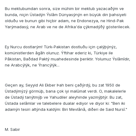
Bu mektubumdan sonra, size mühim bir mektub yazacaðým ve
bunda, niçin Üstadýn Ýslâm Dünyasýnýn en büyük din þahsiyeti
olduðu ve bunun gibi hiçbir adam, ne Endonezya, ne Hind-Pak
Yarýmadasý, ne Arab ve ne de Afrika'da çýkmadýðý gösterilecek.
Ey Nurcu dostlarým! Türk-Pakistan dostluðu için çalýþýnýz,
komünistlerden âgâh olunuz. Ýftihar ederiz ki, Türkiye ile
Pâkistan, Baðdad Paktý muahedesinde þeriktir. Yolumuz Ýslâmîdir,
ne Arabcýlýk, ne Ýrancýlýk...
Geçen ay, Seyyid Ali Ekber Þah beni çaðýrdý, bu zat 1950 de
Üstadýmýzý görmüþ, bana çok iyi malûmat verdi. O, makalelerle
de Üstadý tanýtmýþ ve Yahudiler aleyhinde yazmýþtýr. Bu zat,
Üstada selâmlar ve talebelere dualar ediyor ve diyor ki: "Ben iki
adamýn tesiri altýnda kaldým: Biri Mevlânâ, diðeri de Said Nursî."
M. Sabir