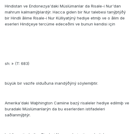
Hindistan ve Endonezya'daki Müslümanlar da Risale-i Nur'dan
mahrum kalmamýþlardýr. Hacca giden bir Nur talebesi tanýþtýðý
bir Hindli âlime Risale-i Nur Külliyatýný hediye etmiþ ve o âlim de
eserleri Hindçeye tercüme edeceðini ve bunun kendisi için
sh: » (T: 683)
büyük bir vazife olduðuna inandýðýný söylemiþtir.
Amerika'daki Waþhington Camiine bazý risaleler hediye edilmiþ ve
buradaki Müslümanlarýn da bu eserlerden istifadeleri
saðlanmýþtýr.