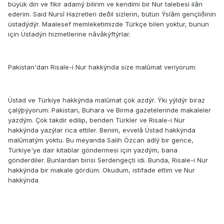
büyük din ve fikir adamý bilirim ve kendimi bir Nur talebesi ilân
ederim. Said Nursî Hazretleri deðil sizlerin, bütün Ýslâm gençliðinin
üstadýdýr. Maalesef memleketimizde Türkçe bilen yoktur, bunun
için Üstadýn hizmetlerine nâvâkýftýrlar.
Pakistan'dan Risale-i Nur hakkýnda size malûmat veriyorum:
Üstad ve Türkiye hakkýnda malûmat çok azdýr. Ýki yýldýr biraz
çalýþýyorum. Pakistan, Buhara ve Birma gazetelerinde makaleler
yazdým. Çok takdir edilip, benden Türkler ve Risale-i Nur
hakkýnda yazýlar rica ettiler. Benim, evvelâ Üstad hakkýnda
malûmatým yoktu. Bu meyanda Salih Özcan adlý bir gence,
Türkiye'ye dair kitablar göndermesi için yazdým, bana
gönderdiler. Bunlardan birisi Serdengeçti idi. Bunda, Risale-i Nur
hakkýnda bir makale gördüm. Okudum, istifade ettim ve Nur
hakkýnda