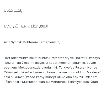
بِاسْمِهِ سُبْحَانَهُ
اَلسَّلاَمُ عَلَيْكُمْ وَ رَحْمَةُ اللّهِ وَ بَرَكَاتُهُ
Aziz Sýddýk Muhterem Kardeþlerimiz,
Dört adet mühim mektubunuzu, fotoðraflarý ve Hazret-i Üstadýn
"Sözler" adlý eserini aldým. O kadar memnun oldum ki, beyan
edemem. Mektubunuzda okudum ki, Türkiye'de Risale-i Nur ve
Ýslâmiyet inkiþaf ediyormuþ; buna çok memnun oldum. Maalesef,
eski hükûmet Üstada karþý muarýz idi ve ona çok zulümler etti.
Lâkin hakiki Müslüman olan bu Menderes, Ýslâmiyeti baskýdan