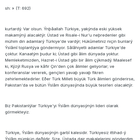
sh: » (T: 692)
kurtardý. Var olsun. Ýnþâallah Türkiye, yakýnda eski yüksek
makamýný alacaktýr. Üstad ve Risale-i Nur'u neþredenler gibi
mühim din adamlarý Türkiye'de vardýr; Hükûmetiniz niçin bunlarý
Ýslâmî toplantýya göndermiyor. Sâlâhiyetli adamlar Türkiye'de
çoktur. Kanaatým þudur ki; Üstad gibi âlim dünyada yoktur.
Memleketimizden, Hazret-i Üstad gibi bir âlim çýkmadý. Maalesef
ki, Kýzýl Rusya ve kâfir Çin'den çok âlimler geliyorlar; ve
konferanslar vererek, gençleri yavaþ yavaþ fikren
zehirlemektedirler. Eðer Türk Milleti büyük Türk âlimleri gönderirse,
Pakistan'da ve bütün Ýslâm dünyasýnda büyük tesirleri olacaktýr.
Biz Pakistanlýlar Türkiye'yi Ýslâm dünyasýnýn lideri olarak
görmekteyiz.
Türkiye, Ýslâm dünyasýnýn garbî kalesidir. Türkiyesiz ittihad-ý
Ýslâm mümkün deðildir. Size, Üstada dair makalelerimi gönderdim.