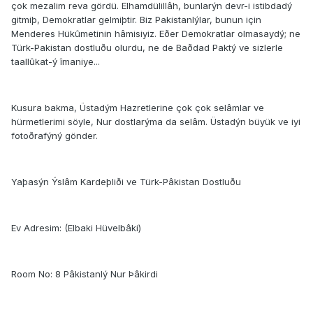
çok mezalim reva gördü. Elhamdülillâh, bunlarýn devr-i istibdadý
gitmiþ, Demokratlar gelmiþtir. Biz Pakistanlýlar, bunun için
Menderes Hükûmetinin hâmisiyiz. Eðer Demokratlar olmasaydý; ne
Türk-Pakistan dostluðu olurdu, ne de Baðdad Paktý ve sizlerle
taallûkat-ý îmaniye...
Kusura bakma, Üstadým Hazretlerine çok çok selâmlar ve
hürmetlerimi söyle, Nur dostlarýma da selâm. Üstadýn büyük ve iyi
fotoðrafýný gönder.
Yaþasýn Ýslâm Kardeþliði ve Türk-Pâkistan Dostluðu
Ev Adresim: (Elbaki Hüvelbâki)
Room No: 8 Pâkistanlý Nur Þâkirdi