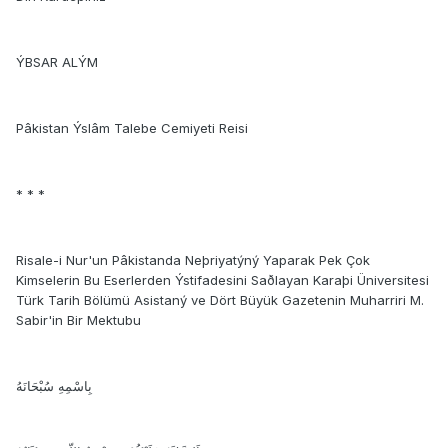
ÝBSAR ALÝM
Pâkistan Ýslâm Talebe Cemiyeti Reisi
* * *
Risale-i Nur'un Pâkistanda Neþriyatýný Yaparak Pek Çok
Kimselerin Bu Eserlerden Ýstifadesini Saðlayan Karaþi Üniversitesi
Türk Tarih Bölümü Asistaný ve Dört Büyük Gazetenin Muharriri M.
Sabir'in Bir Mektubu
بِاسْمِهِ سُبْحَانَهُ