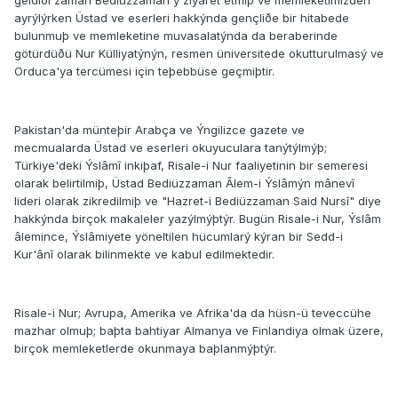
geldiði zaman Bediüzzaman'ý ziyaret etmiþ ve memleketimizden
ayrýlýrken Üstad ve eserleri hakkýnda gençliðe bir hitabede
bulunmuþ ve memleketine muvasalatýnda da beraberinde
götürdüðü Nur Külliyatýnýn, resmen üniversitede okutturulmasý ve
Orduca'ya tercümesi için teþebbüse geçmiþtir.
Pakistan'da münteþir Arabça ve Ýngilizce gazete ve
mecmualarda Üstad ve eserleri okuyuculara tanýtýlmýþ;
Türkiye'deki Ýslâmî inkiþaf, Risale-i Nur faaliyetinin bir semeresi
olarak belirtilmiþ, Üstad Bediüzzaman Âlem-i Ýslâmýn mânevî
lideri olarak zikredilmiþ ve "Hazret-i Bediüzzaman Said Nursî" diye
hakkýnda birçok makaleler yazýlmýþtýr. Bugün Risale-i Nur, Ýslâm
âlemince, Ýslâmiyete yöneltilen hücumlarý kýran bir Sedd-i
Kur'ânî olarak bilinmekte ve kabul edilmektedir.
Risale-i Nur; Avrupa, Amerika ve Afrika'da da hüsn-ü teveccühe
mazhar olmuþ; baþta bahtiyar Almanya ve Finlandiya olmak üzere,
birçok memleketlerde okunmaya baþlanmýþtýr.