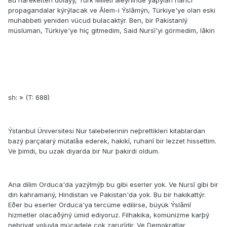
Bu hareketten dolayý, Türk Milleti aleyhinde yapýlan haricî
propagandalar kýrýlacak ve Âlem-i Ýslâmýn, Türkiye'ye olan eski
muhabbeti yeniden vücud bulacaktýr. Ben, bir Pakistanlý
müslüman, Türkiye'ye hiç gitmedim, Said Nursî'yi görmedim, lâkin
sh: » (T: 688)
Ýstanbul Üniversitesi Nur talebelerinin neþrettikleri kitablardan
bazý parçalarý mütalâa ederek, hakikî, ruhanî bir lezzet hissettim.
Ve þimdi, bu uzak diyarda bir Nur þakirdi oldum.
Ana dilim Orduca'da yazýlmýþ bu gibi eserler yok. Ve Nursî gibi bir
din kahramaný, Hindistan ve Pakistan'da yok. Bu bir hakikattýr.
Eðer bu eserler Orduca'ya tercüme edilirse, büyük Ýslâmî
hizmetler olacaðýný ümid ediyoruz. Filhakika, komünizme karþý
neþriyat yoluyla mücadele çok zarurîdir. Ve Demokratlar