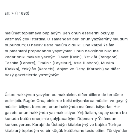
sh: » (T: 690)
malûmat toplamaya baþladým. Ben onun eserlerini okuyup
yazmayý çok isterdim. O zamandan beri onun yazýlarýný okudum
düþündüm; O nedir? Bana malûm oldu ki: Ona karþý Ýslâm
düþmanlarý propaganda yapmýþlar. Onun hakkýnda bugüne
kadar oniki makale yazdým. Davet (Delhi), Ýstiklâl (Rangoon),
Tasnim (Lahore), Elmünir (Layelpur), Asia (Lahore), Müslim
(Dakka), Ýnkýlâb (Karachi), Anjam ve Ceng (Karachi) ve diðer
bazý gazetelerde yazmýþtým.
Üstad hakkýnda yazýlan bu makaleler, diðer dillere de tercüme
edilmiþtir. Bugün Onu, binlerce belki milyonlarca müslim ve gayr-ý
müslim biliyor, benden, onun hakkýnda malûmat istiyorlar. Her
gazete onun hakkýnda yazmak istiyor. Ýnþâallah, üç ay sonra bu
konuda bütün enerjimle çalýþacaðým. Düþman-ý Ýslâmdan
korkmuyorum. Karaþi'de Üstadýn kitablarýný ve baþka Türkçe
kitablarý topladým ve bir küçük kütübhane tesis ettim. Türkiye'den