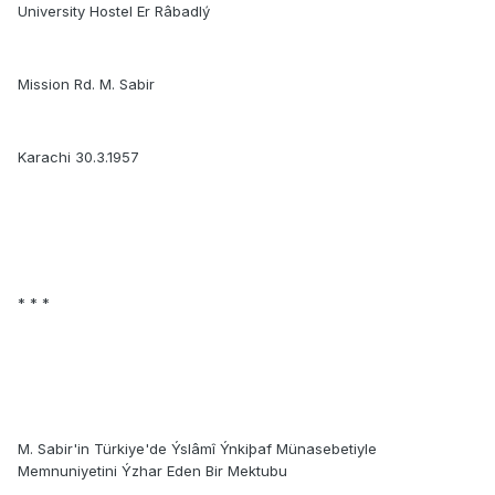
University Hostel Er Râbadlý
Mission Rd. M. Sabir
Karachi 30.3.1957
* * *
M. Sabir'in Türkiye'de Ýslâmî Ýnkiþaf Münasebetiyle
Memnuniyetini Ýzhar Eden Bir Mektubu