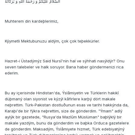
اَلسَّلاَمُ عَلَيْكُمْ وَ رَحْمَةُ اللّهِ وَ بَرَكَاتُهُ
Muhterem din kardeþlerimiz,
Kýymetli Mektubunuzu aldým, çok çok teþekkürler.
Hazret-i Üstadýmýz Said Nursî'nin hal ve sýhhati nasýldýr? Onu
seven talebeler ve halk soruyor. Bana haber göndermenizi rica
ederim.
Bu ay içerisinde Hindistan'da, Ýslâmiyetin ve Türklerin hakikî
düþmaný olan siyonist ve kýzýl kâfirlere karþý dört makale
neþrettim. Türk-Pakistan dostluðunun esas ve tarihi hakkýnda da,
Karaþi'de bir fýkra neþrettim, size de gönderdim. "Ýmam" adlý
aylýk bir gazetede, "Rusya'da Mazlûm Müslüman" baþlýklý bir
makale yazdým, bunu da gönderdim ve baþka Orduca gazetelere
de gönderdim. Maksadým, Ýslâmiyete hizmet, Türk edebiyatýný