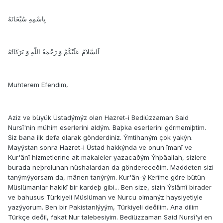
بِاسْمِهِ سُبْحَانَهُ
اَلسَّلاَمُ عَلَيْكُمْ وَ رَحْمَةُ اللّهِ وَ بَرَكَاتُهُ
Muhterem Efendim,
Aziz ve büyük Üstadýmýz olan Hazret-i Bediüzzaman Said
Nursî'nin mühim eserlerini aldým. Baþka eserlerini görmemiþtim.
Siz bana ilk defa olarak gönderdiniz. Ýmtihaným çok yakýn.
Mayýstan sonra Hazret-i Üstad hakkýnda ve onun îmanî ve
Kur'ânî hizmetlerine ait makaleler yazacaðým Ýnþâallah, sizlere
burada neþrolunan nüshalardan da göndereceðim. Maddeten sizi
tanýmýyorsam da, mânen tanýrým. Kur'ân-ý Kerîme göre bütün
Müslümanlar hakikî bir kardeþ gibi... Ben size, sizin Ýslâmî birader
ve bahusus Türkiyeli Müslüman ve Nurcu olmanýz haysiyetiyle
yazýyorum. Ben bir Pakistanlýyým, Türkiyeli deðilim. Ana dilim
Türkçe deðil, fakat Nur talebesiyim. Bediüzzaman Said Nursî'yi en