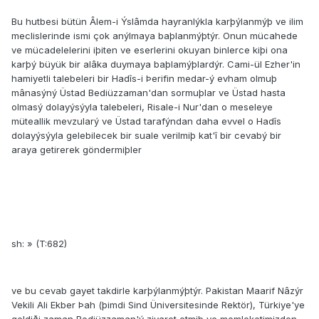
Bu hutbesi bütün Âlem-i Ýslâmda hayranlýkla karþýlanmýþ ve ilim
meclislerinde ismi çok anýlmaya baþlanmýþtýr. Onun mücahede
ve mücadelelerini iþiten ve eserlerini okuyan binlerce kiþi ona
karþý büyük bir alâka duymaya baþlamýþlardýr. Cami-ül Ezher'in
hamiyetli talebeleri bir Hadîs-i Þerifin medar-ý evham olmuþ
mânasýný Üstad Bediüzzaman'dan sormuþlar ve Üstad hasta
olmasý dolayýsýyla talebeleri, Risale-i Nur'dan o meseleye
müteallik mevzularý ve Üstad tarafýndan daha evvel o Hadîs
dolayýsýyla gelebilecek bir suale verilmiþ kat'î bir cevabý bir
araya getirerek göndermiþler
sh: » (T:682)
ve bu cevab gayet takdirle karþýlanmýþtýr. Pakistan Maarif Nâzýr
Vekili Ali Ekber Þah (þimdi Sind Üniversitesinde Rektör), Türkiye'ye