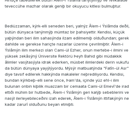
Hindçe tâbedilerek bütün Âlem-i Ýslâma tanýtýlmýþ ve fevkalâde
teveccühe mazhar olarak geniþ bir okuyucu kitlesi bulmuþtur.
Bediüzzaman, kýrk-elli seneden beri, yalnýz Âlem-i Ýslâmda deðil,
bütün dünyaca tanýnmýþ mümtaz bir þahsiyettir. Kendisi, küçük
yaþýndan beri ilim sahasýnda ilzam edilmemiþ olduðundan; gerek
dahilde ve gerekse hariçte nazarlar üzerine çevrilmiþtir. Âlem-i
Ýslâmýn ilim merkezi olan Cami-ül Ezher, onun mertebe-i ilmini ve
yüksek zekâsýný Üniversite Rektörü Þeyh Bahid gibi müdakkik
âlimler vasýtasýyla idrak ederken, müsbet ilimlerdeki derin vukufu
da bütün dünyaya yayýlýyordu. Mýsýr matbuatýnda "Fatîn-ül Asr"
diye tavsif edilerek hakkýnda makaleler neþrediliyordu. Kendisi,
bundan kýrkbeþ-elli sene önce, Þam'da, içinde yüz ehl-i ilim
bulunan onbin kiþilik muazzam bir cemaata Cami-ül Emevî'de irad
ettiði mühim bir hutbede, Âlem-i Ýslâmýn geri kalýþ sebeblerini ve
nasýl ilerleyebileceðini izah ederek, Âlem-i Ýslâmýn ittifakýnýn ne
kadar zarurî olduðunu beyan etmiþti.