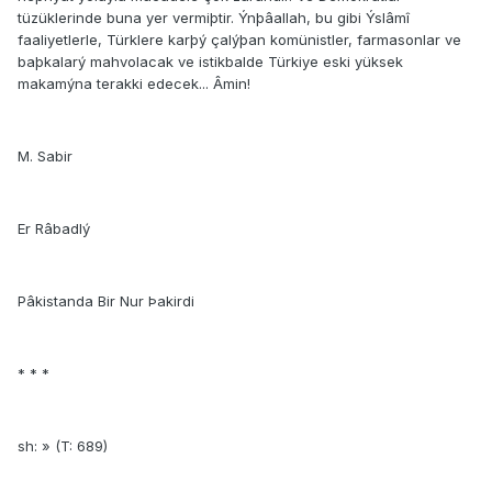
tüzüklerinde buna yer vermiþtir. Ýnþâallah, bu gibi Ýslâmî
faaliyetlerle, Türklere karþý çalýþan komünistler, farmasonlar ve
baþkalarý mahvolacak ve istikbalde Türkiye eski yüksek
makamýna terakki edecek... Âmin!
M. Sabir
Er Râbadlý
Pâkistanda Bir Nur Þakirdi
* * *
sh: » (T: 689)