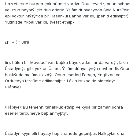
Hazretlerine burada çok hürmet vardýr. Onu severiz, onun sýhhat
ve uzun hayatý için dua ederiz. Ýslâm dünyasýnda Said Nursî'nin
eþi yoktur. Mýsýr'da bir Hasan-ül Banna var idi, (þehid edilmiþtir),
Yutmizde Ýkbal var idi, (vefat etmiþ-
sh: » (T: 691)
tir), hâlen bir Mevdudî var, baþka büyük adamlar da vardýr, lâkin
Üstadýmýz gibi yoktur. Üstad, Ýslâm dünyasýnýn cevheridir. Onun
hakkýnda malûmat azdýr. Onun eserleri Farsça, Ýngilizce ve
Orducaya tercüme edilmemiþtir. Lâkin istikbalde olacaktýr.
(Hâþiye)
(Hâþiye): Bu temenni tahakkuk etmiþ ve kýsa bir zaman sonra
eserler tercümeye baþlanmýþtýr.
Üstadýn kýymetli hayatý hapishanede geçmiþtir. Halkçýlar ona