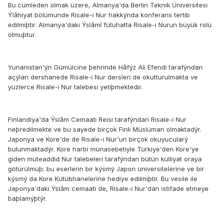
Bu cümleden olmak üzere, Almanya'da Berlin Teknik Üniversitesi
Ýlâhiyat bölümünde Risale-i Nur hakkýnda konferans tertib
edilmiþtir. Almanya'daki Ýslâmî fütuhatta Risale-i Nurun büyük rolü
olmuþtur.
Yunanistan'ýn Gümülcine þehrinde Hâfýz Ali Efendi tarafýndan
açýlan dershanede Risale-i Nur dersleri de okutturulmakta ve
yüzlerce Risale-i Nur talebesi yetiþmektedir.
Finlandiya'da Ýslâm Cemaati Reisi tarafýndan Risale-i Nur
neþredilmekte ve bu sayede birçok Finli Müslüman olmaktadýr.
Japonya ve Kore'de de Risale-i Nur'un birçok okuyucularý
bulunmaktadýr. Kore harbi münasebetiyle Türkiye'den Kore'ye
giden müteaddid Nur talebeleri tarafýndan bütün külliyat oraya
götürülmüþ; bu eserlerin bir kýsmý Japon üniversitelerine ve bir
kýsmý da Kore Kütübhanelerine hediye edilmiþtir. Bu vesile ile
Japonya'daki Ýslâm cemaati de, Risale-i Nur'dan istifade etmeye
baþlamýþtýr.