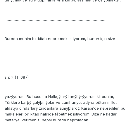
tanýtmak ve Türk düþmanlarýna karþý, yazmak ve çalýþmaktýr.
..................................................................................................................
Burada mühim bir kitab neþretmek istiyorum, bunun için size
sh: » (T: 687)
yazýyorum. Bu hususta Halkçýlarý tanýttýrýyorum ki; bunlar,
Türklere karþý çalýþmýþlar ve cumhuriyet adýna bütün milleti
aldatýp dindarlarý zindanlara atmýþlardý. Karaþi'de neþredilen bu
makaleleri bir kitab halinde tâbetmek istiyorum. Bize ne kadar
materyal verirseniz, hepsi burada neþrolacak.