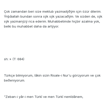
Çok zamandan beri size mektub yazmadýðým için özür dilerim.
Ýnþâallah bundan sonra sýk sýk yazacaðým. Ve sizden de, sýk
sýk yazmanýzý rica ederim. Muhabbetimde hiçbir azalma yok,
belki bu muhabbet daha da artýyor.
sh: » (T: 684)
Türkçe bilmiyorum, lâkin sizin Risale-i Nur'u görüyorum ve çok
beðeniyorum.
"Zeban-i yâr-i men Türkî ve men Türkî nemîdânem,