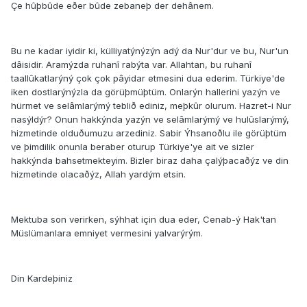
Çe hûþbûde eðer bûde zebaneþ der dehânem.
Bu ne kadar iyidir ki, külliyatýnýzýn adý da Nur'dur ve bu, Nur'un
dâisidir. Aramýzda ruhanî rabýta var. Allahtan, bu ruhanî
taallûkatlarýný çok çok pâyidar etmesini dua ederim. Türkiye'de
iken dostlarýnýzla da görüþmüþtüm. Onlarýn hallerini yazýn ve
hürmet ve selâmlarýmý teblið ediniz, meþkûr olurum. Hazret-i Nur
nasýldýr? Onun hakkýnda yazýn ve selâmlarýmý ve hulûslarýmý,
hizmetinde olduðumuzu arzediniz. Sabir Ýhsanoðlu ile görüþtüm
ve þimdilik onunla beraber oturup Türkiye'ye ait ve sizler
hakkýnda bahsetmekteyim. Bizler biraz daha çalýþacaðýz ve din
hizmetinde olacaðýz, Allah yardým etsin.
Mektuba son verirken, sýhhat için dua eder, Cenab-ý Hak'tan
Müslümanlara emniyet vermesini yalvarýrým.
Din Kardeþiniz