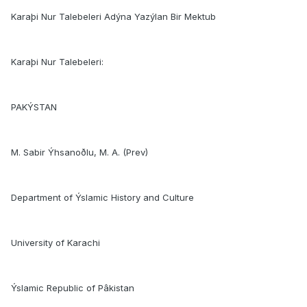
Karaþi Nur Talebeleri Adýna Yazýlan Bir Mektub
Karaþi Nur Talebeleri:
PAKÝSTAN
M. Sabir Ýhsanoðlu, M. A. (Prev)
Department of Ýslamic History and Culture
University of Karachi
Ýslamic Republic of Pâkistan