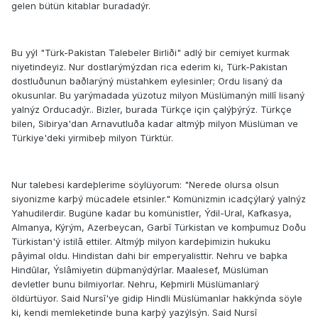
gelen bütün kitablar buradadýr.
Bu yýl "Türk-Pakistan Talebeler Birliði" adlý bir cemiyet kurmak
niyetindeyiz. Nur dostlarýmýzdan rica ederim ki, Türk-Pakistan
dostluðunun baðlarýný müstahkem eylesinler; Ordu lisaný da
okusunlar. Bu yarýmadada yüzotuz milyon Müslümanýn millî lisaný
yalnýz Orducadýr.. Bizler, burada Türkçe için çalýþýrýz. Türkçe
bilen, Sibirya'dan Arnavutluða kadar altmýþ milyon Müslüman ve
Türkiye'deki yirmibeþ milyon Türktür.
Nur talebesi kardeþlerime söylüyorum: "Nerede olursa olsun
siyonizme karþý mücadele etsinler." Komünizmin icadçýlarý yalnýz
Yahudilerdir. Bugüne kadar bu komünistler, Ýdil-Ural, Kafkasya,
Almanya, Kýrým, Azerbeycan, Garbî Türkistan ve komþumuz Doðu
Türkistan'ý istilâ ettiler. Altmýþ milyon kardeþimizin hukuku
pâyimal oldu. Hindistan dahi bir emperyalisttir. Nehru ve baþka
Hindûlar, Ýslâmiyetin düþmanýdýrlar. Maalesef, Müslüman
devletler bunu bilmiyorlar. Nehru, Keþmirli Müslümanlarý
öldürtüyor. Said Nursî'ye gidip Hindli Müslümanlar hakkýnda söyle
ki, kendi memleketinde buna karþý yazýlsýn. Said Nursî