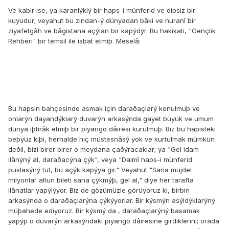
Ve kabir ise, ya karanlýklý bir haps-i münferid ve dipsiz bir
kuyudur; veyahut bu zindan-ý dünyadan bâki ve nuranî bir
ziyafetgâh ve bâgistana açýlan bir kapýdýr. Bu hakikati, "Gençlik
Rehberi" bir temsil ile isbat etmiþ. Meselâ:
Bu hapsin bahçesinde asmak için daraðaçlarý konulmuþ ve
onlarýn dayandýklarý duvarýn arkasýnda gayet büyük ve umum
dünya iþtirâk etmiþ bir piyango dâiresi kurulmuþ. Biz bu hapisteki
beþyüz kiþi, herhalde hiç müstesnâsý yok ve kurtulmak mümkün
deðil, bizi birer birer o meydana çaðýracaklar; ya "Gel idam
ilânýný al, daraðacýna çýk", veya "Daimî haps-i münferid
puslasýný tut, bu açýk kapýya gir." Veyahut "Sana müjde!
milyonlar altun bileti sana çýkmýþ, gel al," diye her tarafta
ilânatlar yapýlýyor. Biz de gözümüzle görüyoruz ki, birbiri
arkasýnda o daraðaçlarýna çýkýyorlar. Bir kýsmýn asýldýklarýný
müþahede ediyoruz. Bir kýsmý da , daraðaçlarýný basamak
yapýp o duvarýn arkasýndaki piyango dâiresine girdiklerini; orada