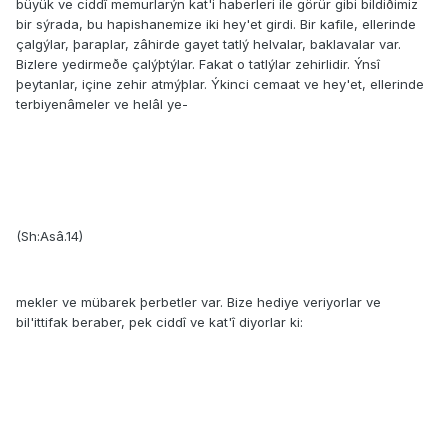
büyük ve ciddî memurlarýn kat'i haberleri ile görür gibi bildiðimiz
bir sýrada, bu hapishanemize iki hey'et girdi. Bir kafile, ellerinde
çalgýlar, þaraplar, zâhirde gayet tatlý helvalar, baklavalar var.
Bizlere yedirmeðe çalýþtýlar. Fakat o tatlýlar zehirlidir. Ýnsî
þeytanlar, içine zehir atmýþlar. Ýkinci cemaat ve hey'et, ellerinde
terbiyenâmeler ve helâl ye-
(Sh:Asâ.14)
mekler ve mübarek þerbetler var. Bize hediye veriyorlar ve
bil'ittifak beraber, pek ciddî ve kat'î diyorlar ki: