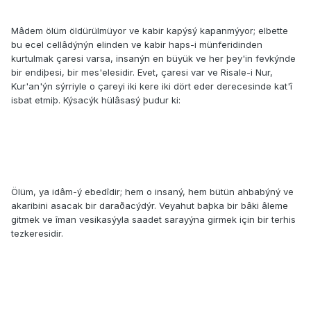
Mâdem ölüm öldürülmüyor ve kabir kapýsý kapanmýyor; elbette
bu ecel cellâdýnýn elinden ve kabir haps-i münferidinden
kurtulmak çaresi varsa, insanýn en büyük ve her þey'in fevkýnde
bir endiþesi, bir mes'elesidir. Evet, çaresi var ve Risale-i Nur,
Kur'an'ýn sýrriyle o çareyi iki kere iki dört eder derecesinde kat'î
isbat etmiþ. Kýsacýk hülâsasý þudur ki:
Ölüm, ya idâm-ý ebedîdir; hem o insaný, hem bütün ahbabýný ve
akaribini asacak bir daraðacýdýr. Veyahut baþka bir bâki âleme
gitmek ve îman vesikasýyla saadet sarayýna girmek için bir terhis
tezkeresidir.