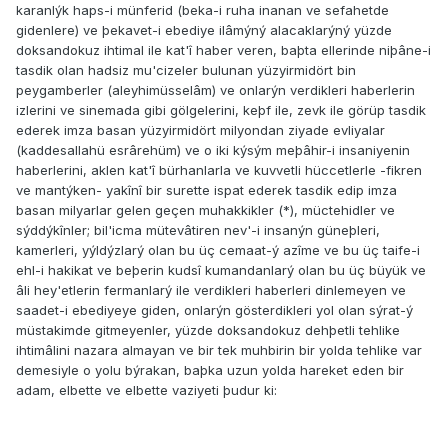
karanlýk haps-i münferid (beka-i ruha inanan ve sefahetde
gidenlere) ve þekavet-i ebediye ilâmýný alacaklarýný yüzde
doksandokuz ihtimal ile kat'î haber veren, baþta ellerinde niþâne-i
tasdik olan hadsiz mu'cizeler bulunan yüzyirmidört bin
peygamberler (aleyhimüsselâm) ve onlarýn verdikleri haberlerin
izlerini ve sinemada gibi gölgelerini, keþf ile, zevk ile görüp tasdik
ederek imza basan yüzyirmidört milyondan ziyade evliyalar
(kaddesallahü esrârehüm) ve o iki kýsým meþâhir-i insaniyenin
haberlerini, aklen kat'î bürhanlarla ve kuvvetli hüccetlerle -fikren
ve mantýken- yakînî bir surette ispat ederek tasdik edip imza
basan milyarlar gelen geçen muhakkikler (*), müctehidler ve
sýddýkînler; bil'icma mütevâtiren nev'-i insanýn güneþleri,
kamerleri, yýldýzlarý olan bu üç cemaat-ý azîme ve bu üç taife-i
ehl-i hakikat ve beþerin kudsî kumandanlarý olan bu üç büyük ve
âli hey'etlerin fermanlarý ile verdikleri haberleri dinlemeyen ve
saadet-i ebediyeye giden, onlarýn gösterdikleri yol olan sýrat-ý
müstakimde gitmeyenler, yüzde doksandokuz dehþetli tehlike
ihtimâlini nazara almayan ve bir tek muhbirin bir yolda tehlike var
demesiyle o yolu býrakan, baþka uzun yolda hareket eden bir
adam, elbette ve elbette vaziyeti þudur ki: