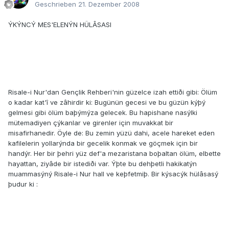
Geschrieben
21. Dezember 2008
ÝKÝNCÝ MES'ELENÝN HÜLÂSASI
Risale-i Nur'dan Gençlik Rehberi'nin güzelce izah ettiði gibi: Ölüm
o kadar kat'î ve zâhirdir ki: Bugünün gecesi ve bu güzün kýþý
gelmesi gibi ölüm baþýmýza gelecek. Bu hapishane nasýlki
mütemadiyen çýkanlar ve girenler için muvakkat bir
misafirhanedir. Öyle de: Bu zemin yüzü dahi, acele hareket eden
kafilelerin yollarýnda bir gecelik konmak ve göçmek için bir
handýr. Her bir þehri yüz def'a mezaristana boþaltan ölüm, elbette
hayattan, ziyâde bir istediði var. Ýþte bu dehþetli hakikatýn
muammasýný Risale-i Nur hall ve keþfetmiþ. Bir kýsacýk hülâsasý
þudur ki :