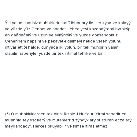
Ýki yolun -hadsiz muhbirlerin kat'î ihbarlarý ile -en kýsa ve kolayý
ve yüzde yüz Cennet ve saadet-i ebediyeyi kazandýraný býrakýp
en daðdaðalý ve uzun ve sýkýntýlý ve yüzde doksandokuz
Cehennem hapsini ve þekavet-i dâimeyi netice veren yolunu
ihtiyar ettiði halde, dünyada iki yolun, bir tek muhbirin yalan
olabilir haberiyle, yüzde bir tek ihtimal tehlike ve bir
___________________
(*) O muhakkiklerden tek birisi Risale-i Nur'dur. Yirmi senedir en
muannid feylesoflarý ve mütemerrid zýndýklarý susturan eczalarý
meydandadýr. Herkes okuyabilir ve kimse itiraz etmez.