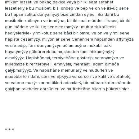
intikam lezzeti ve birkaç dakika veya bir iki saat sefahet
lezzetleriyle bu musibet, bizi onbeþ ve beþ ve on ve iki-üç sene
bu hapse soktu; dünyamýzý bize zindan eyledi. Biz dahi bu
musibetin raðmýna ve inadýna, bir iki saat müddet-i hapsi, bir-iki
gün ibâdete ve iki-üç sene cezamýzý -mübarek kafilenin
hediyeleriyle- yirmi-otuz sene bâki bir ömre; ve on ve yirmi sene
hapiste cezamýzý, milyonlar sene Cehennem hapsinden affýmýza
vesile edip, fâni dünyamýzýn aðlamasýna mukabil bâki
hayatýmýzý güldürerek bu musibetten tam intikamýmýzý
almalýyýz. Hapishâneyi, terbiyehâne gösterip; vatanýmýza ve
milletimize birer terbiyeli, emniyetli, menfaatli adam olmaða
çalýþmalýyýz. Ve hapishâne memurlarý ve müdürleri ve
müdebbirleri dahi, câni ve eþkýya ve serseri ve katil ve sefâhetçi
ve vatana muzýr zannettikleri adamlarý, bir mübarek dershânede
çalýþan talebeler görsünler. Ve müftehirâne Allah'a þükretsinler.
* * *