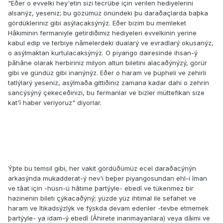
"Eðer o evvelki hey'etin sizi tecrübe için verilen hediyelerini
alsanýz, yeseniz; bu gözümüz önündeki þu daraðaçlarda baþka
gördükleriniz gibi asýlacaksýnýz. Eðer bizim bu memleket
Hâkiminin fermaniyle getirdiðimiz hediyeleri evvelkinin yerine
kabul edip ve terbiye nâmelerdeki dualarý ve evradlarý okusanýz,
o asýlmaktan kurtulacaksýnýz. O piyango dairesinde ihsan-ý
þâhâne olarak herbiriniz milyon altun biletini alacaðýnýzý, görür
gibi ve gündüz gibi inanýnýz. Eðer o haram ve þüpheli ve zehirli
tatlýlarý yeseniz, asýlmaða gittiðiniz zamana kadar dahi o zehrin
sancýsýný çekeceðinizi, bu fermanlar ve bizler müttefikan size
kat'î haber veriyoruz" diyorlar.
Ýþte bu temsil gibi, her vakit gördüðümüz ecel daraðacýnýn
arkasýnda mukadderat-ý nev'i beþer piyangosundan ehl-i îman
ve tâat için -hüsn-ü hâtime þartýyle- ebedî ve tükenmez bir
hazinenin bileti çýkacaðýný; yüzde yüz ihtimal ile sefahet ve
haram ve îtikadsýzlýk ve fýskda devam edenler -tevbe etmemek
þartýyle- ya idam-ý ebedî (Âhirete inanmayanlara) veya dâimi ve