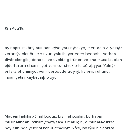
(Sh:Asâ.15)
ay hapis imkâný bulunan kýsa yolu býrakýp, menfaatsiz, yalnýz
zararsýz olduðu için uzun yolu ihtiyar eden bedbaht, sarhoþ
divâneler gibi, dehþetli ve uzakta görünen ve ona musallat olan
ejderhalara ehemmiyet vermez; sineklerle uðraþýyor. Yalnýz
onlara ehemmiyet verir derecede aklýný, kalbini, ruhunu,
insaniyetini kaybetmiþ oluyor.
Mâdem hakikat-ý hal budur.. biz mahpuslar, bu hapis
musibetinden intikamýmýzý tam almak için, o mübarek ikinci
hey'etin hediyelerini kabul etmeliyiz. Yâni, nasýlki bir dakika