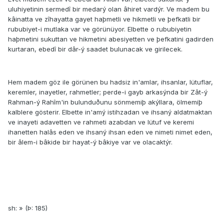
uluhiyetinin sermedî bir medarý olan âhiret vardýr. Ve madem bu
kâinatta ve zîhayatta gayet haþmetli ve hikmetli ve þefkatli bir
rububiyet-i mutlaka var ve görünüyor. Elbette o rububiyetin
haþmetini sukuttan ve hikmetini abesiyetten ve þefkatini gadirden
kurtaran, ebedî bir dâr-ý saadet bulunacak ve girilecek.
Hem madem göz ile görünen bu hadsiz in'amlar, ihsanlar, lütuflar,
keremler, inayetler, rahmetler; perde-i gayb arkasýnda bir Zât-ý
Rahman-ý Rahîm'in bulunduðunu sönmemiþ akýllara, ölmemiþ
kalblere gösterir. Elbette in'amý istihzadan ve ihsaný aldatmaktan
ve inayeti adavetten ve rahmeti azabdan ve lütuf ve keremi
ihanetten halâs eden ve ihsaný ihsan eden ve nimeti nimet eden,
bir âlem-i bâkide bir hayat-ý bâkiye var ve olacaktýr.
sh: » (Þ: 185)