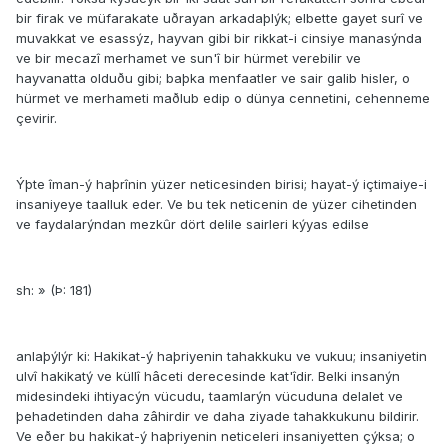
bir firak ve müfarakate uðrayan arkadaþlýk; elbette gayet surî ve
muvakkat ve esassýz, hayvan gibi bir rikkat-i cinsiye manasýnda
ve bir mecazî merhamet ve sun'î bir hürmet verebilir ve
hayvanatta olduðu gibi; baþka menfaatler ve sair galib hisler, o
hürmet ve merhameti maðlub edip o dünya cennetini, cehenneme
çevirir.
Ýþte îman-ý haþrînin yüzer neticesinden birisi; hayat-ý içtimaiye-i
insaniyeye taalluk eder. Ve bu tek neticenin de yüzer cihetinden
ve faydalarýndan mezkûr dört delile sairleri kýyas edilse
sh: » (Þ: 181)
anlaþýlýr ki: Hakikat-ý haþriyenin tahakkuku ve vukuu; insaniyetin
ulvî hakikatý ve küllî hâceti derecesinde kat'îdir. Belki insanýn
midesindeki ihtiyacýn vücudu, taamlarýn vücuduna delalet ve
þehadetinden daha zâhirdir ve daha ziyade tahakkukunu bildirir.
Ve eðer bu hakikat-ý haþriyenin neticeleri insaniyetten çýksa; o