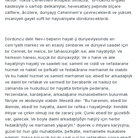
fikridir. Yoksa Cehennem endiþesi olmazsa, "El-hükmü lil-galib"
kaidesiyle o sarhoþ delikanlýlar, hevesatlarý peþinde bîçare
zaîflere, âcizlere, dünyayý Cehennem'e çevireceklerdi ve yüksek
insaniyeti gayet süflî bir hayvaniyete döndüreceklerdi.
Dördüncü delil: Nev-i beþerin hayat-ý dünyeviyesinde en
cem'iyetli merkez ve en esaslý zenberek ve dünyevî saadet için
bir Cennet, bir melce, bir tahassüngâh ise; aile hayatýdýr. Ve
herkesin hanesi, küçük bir dünyasýdýr. Ve o hane ve aile
hayatýnýn hayatý ve saadeti ise; samimî ve ciddî ve vefadarane
hürmet ve hakikî ve þefkatli ve fedakârane merhamet ile olabilir.
Ve bu hakikî hürmet ve samimî merhamet ise; ebedî bir arkadaþlýk
ve daimî bir refakat ve sermedî bir beraberlik ve hadsiz bir
zamanda ve hududsuz bir hayatta birbiriyle pederane,
ferzendane, kardeþane, arkadaþane münasebetlerin bulunmak
fikriyle ve akidesiyle olabilir. Meselâ der: "Bu haremim, ebedî bir
âlemde, ebedî bir hayatta, daimî bir refika-i hayatýmdýr. Þimdilik
ihtiyar ve çirkin olmuþ ise de zararý yok. Çünki ebedî bir güzelliði
var, gelecek. Ve böyle daimî arkadaþlýðýn hatýrý için herbir
fedakârlýðý ve merhameti yaparým." diyerek o ihtiyare karýsýna,
güzel bir huri gibi muhabbetle, þefkatle, merhametle mukabele
edebilir. Yoksa kýsacýk bir-iki saat surî bir refakatten sonra ebedî