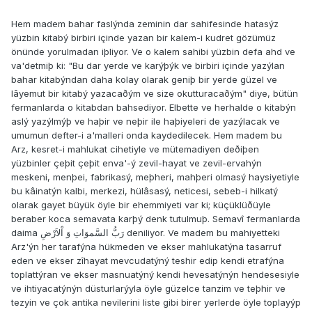
Hem madem bahar faslýnda zeminin dar sahifesinde hatasýz
yüzbin kitabý birbiri içinde yazan bir kalem-i kudret gözümüz
önünde yorulmadan iþliyor. Ve o kalem sahibi yüzbin defa ahd ve
va'detmiþ ki: "Bu dar yerde ve karýþýk ve birbiri içinde yazýlan
bahar kitabýndan daha kolay olarak geniþ bir yerde güzel ve
lâyemut bir kitabý yazacaðým ve size okutturacaðým" diye, bütün
fermanlarda o kitabdan bahsediyor. Elbette ve herhalde o kitabýn
aslý yazýlmýþ ve haþir ve neþir ile haþiyeleri de yazýlacak ve
umumun defter-i a'malleri onda kaydedilecek. Hem madem bu
Arz, kesret-i mahlukat cihetiyle ve mütemadiyen deðiþen
yüzbinler çeþit çeþit enva'-ý zevil-hayat ve zevil-ervahýn
meskeni, menþei, fabrikasý, meþheri, mahþeri olmasý haysiyetiyle
bu kâinatýn kalbi, merkezi, hülâsasý, neticesi, sebeb-i hilkatý
olarak gayet büyük öyle bir ehemmiyeti var ki; küçüklüðüyle
beraber koca semavata karþý denk tutulmuþ. Semavî fermanlarda
daima رَبُّ السَّموَاتِ وَ اْلاَرْضِ deniliyor. Ve madem bu mahiyetteki
Arz'ýn her tarafýna hükmeden ve ekser mahlukatýna tasarruf
eden ve ekser zîhayat mevcudatýný teshir edip kendi etrafýna
toplattýran ve ekser masnuatýný kendi hevesatýnýn hendesesiyle
ve ihtiyacatýnýn düsturlarýyla öyle güzelce tanzim ve teþhir ve
tezyin ve çok antika nevilerini liste gibi birer yerlerde öyle toplayýp