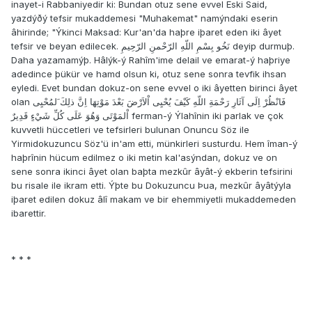
inayet-i Rabbaniyedir ki: Bundan otuz sene evvel Eski Said,
yazdýðý tefsir mukaddemesi "Muhakemat" namýndaki eserin
âhirinde; "Ýkinci Maksad: Kur'an'da haþre iþaret eden iki âyet
tefsir ve beyan edilecek. نَخُو بِسْمِ اللّهِ الرّحْمنِ الرّحِيمِ deyip durmuþ.
Daha yazamamýþ. Hâlýk-ý Rahîm'ime delail ve emarat-ý haþriye
adedince þükür ve hamd olsun ki, otuz sene sonra tevfik ihsan
eyledi. Evet bundan dokuz-on sene evvel o iki âyetten birinci âyet
olan فَانْظُرْ اِلَى آثَارِ رَحْمَةِ اللّهِ كَيْفَ يُحْيِى اْلاَرْضَ بَعْدَ مَوْتِهَا اِنَّ ذلِكَ َلمُحْيِى
اْلمَوْتَى وَهُوَ عَلَى كُلِّ شَيْءٍ قَدِيرٌ ferman-ý Ýlahînin iki parlak ve çok
kuvvetli hüccetleri ve tefsirleri bulunan Onuncu Söz ile
Yirmidokuzuncu Söz'ü in'am etti, münkirleri susturdu. Hem îman-ý
haþrînin hücum edilmez o iki metin kal'asýndan, dokuz ve on
sene sonra ikinci âyet olan baþta mezkûr âyât-ý ekberin tefsirini
bu risale ile ikram etti. Ýþte bu Dokuzuncu Þua, mezkûr âyâtýyla
iþaret edilen dokuz âlî makam ve bir ehemmiyetli mukaddemeden
ibarettir.
* * *