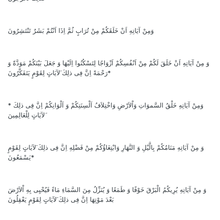
وَمِنْ آيَاتِهِ اَنْ خَلَقَكُمْ مِنْ تُرَابٍ ثُمَّ اِذَا اَنْتُمْ بَشَرٌ تَنْتَشِرُونَ
وَ مِنْ آيَاتِهِ اَنْ خَلَقَ لَكُمْ مِنْ اَنْفُسِكُمْ اَزْوَاجًا لِتَسْكُنُوا اِلَيْهَا وَ جَعَلَ بَيْنَكُمْ مَوَدَّةً وَ
رَحْمَةً اِنَّ فِى ذلِكَ َلآيَاتٍ لِقَوْمٍ يَتَفَكَّرُونَ*
* وَمِنْ آيَاتِهِ خَلْقُ السَّموَاتِ وَاْلاَرْضِ وَاخْتِلاَفُ اَلْسِنَتِكُمْ وَ اَلْوَانِكُمْ اِنَّ فِى ذلِكَ
َلآيَاتٍ لِلْعَالِمِينَ
وَ مِنْ آيَاتِهِ مَنَامُكُمْ بِالَّيْلِ وَ النَّهَارِ وَابْتِغَاؤُكُمْ مِنْ فَضْلِهِ اِنَّ فِى ذلِكَ َلآيَاتٍ لِقَوْمٍ
يَسْمَعُونَ*
وَ مِنْ آيَاتِهِ يُرِيكُمُ الْبَرْقَ خَوْفًا وَ طَمَعًا وَ يُنَزِّلُ مِنَ السَّمَاءِ مَاءً فَيُحْيِى بِهِ اْلاَرْضَ
بَعْدَ مَوْتِهَا اِنَّ فِى ذلِكَ َلآيَاتٍ لِقَوْمٍ يَعْقِلُونَ