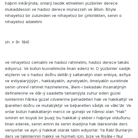
haþrin inkârýnda, onlarý tasdik etmekten yüzbinler derece
mukaddessin ve hadsiz derece münezzeh ve âlîsin. Böyle
nihayetsiz bir zulümden ve nihayetsiz bir çirkinlikten, senin o
nihayetsiz adaletini
sh: » (Þ: 184)
ve nihayetsiz cemalini ve hadsiz rahmetini, hadsiz derece takdis
ediyoruz. Ve bütün kuvvetimizle îman ederiz ki: O yüzbinler sadýk
elçilerin ve o hadsiz doðru dellâl-ý saltanatýn olan enbiya, asfiya
ve evliyalar‏ýýýýn , hakkalyakîn, aynelyakîn, ilmelyakîn suretinde
senin uhrevî rahmet hazinelerine, âlem-i bekadaki ihsanatýnýn
definelerine ve dâr-ý saadette tamamýyla zuhur eden güzel
isimlerinin hârika güzel cilvelerine þehadetleri hak ve hakikattýr ve
iþaretleri doðru ve mutabýktýr ve beþaretleri sâdýk ve vâki'dir. Ve
onlar bütün hakikatlarýn mercii ve güneþi ve hâmisi olan "Hak"
isminin en büyük bir þuaý; bu hakikat-ý ekber-i haþriye olduðunu
îman ederek, senin emrin ile senin ibadýna hak dairesinde ders
veriyorlar ve ayn-ý hakikat olarak talim ediyorlar. Ya Rab! Bunlarýn
ders ve talimlerinin hakký ve hürmeti için, bize ve Risâle-i Nur