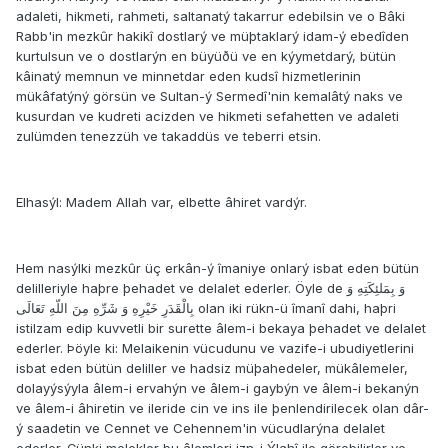
adaleti, hikmeti, rahmeti, saltanatý takarrur edebilsin ve o Bâki
Rabb'in mezkûr hakikî dostlarý ve müþtaklarý idam-ý ebedîden
kurtulsun ve o dostlarýn en büyüðü ve en kýymetdarý, bütün
kâinatý memnun ve minnetdar eden kudsî hizmetlerinin
mükâfatýný görsün ve Sultan-ý Sermedî'nin kemalâtý naks ve
kusurdan ve kudreti acizden ve hikmeti sefahetten ve adaleti
zulümden tenezzüh ve takaddüs ve teberri etsin.
Elhasýl: Madem Allah var, elbette âhiret vardýr.
Hem nasýlki mezkûr üç erkân-ý îmaniye onlarý isbat eden bütün
delilleriyle haþre þehadet ve delalet ederler. Öyle de وَ بِمَلئِكَتِهِ وَ
بِالْقَدَرِ خَيْرِهِ وَ شَرِّهِ مِنَ اللّهِ تَعَالَى olan iki rükn-ü îmanî dahi, haþri
istilzam edip kuvvetli bir surette âlem-i bekaya þehadet ve delalet
ederler. Þöyle ki: Melaikenin vücudunu ve vazife-i ubudiyetlerini
isbat eden bütün deliller ve hadsiz müþahedeler, mükâlemeler,
dolayýsýyla âlem-i ervahýn ve âlem-i gaybýn ve âlem-i bekanýn
ve âlem-i âhiretin ve ileride cin ve ins ile þenlendirilecek olan dâr-
ý saadetin ve Cennet ve Cehennem'in vücudlarýna delalet