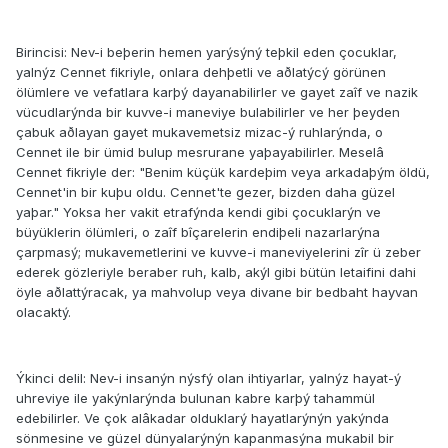
Birincisi: Nev-i beþerin hemen yarýsýný teþkil eden çocuklar,
yalnýz Cennet fikriyle, onlara dehþetli ve aðlatýcý görünen
ölümlere ve vefatlara karþý dayanabilirler ve gayet zaîf ve nazik
vücudlarýnda bir kuvve-i maneviye bulabilirler ve her þeyden
çabuk aðlayan gayet mukavemetsiz mizac-ý ruhlarýnda, o
Cennet ile bir ümid bulup mesrurane yaþayabilirler. Meselâ
Cennet fikriyle der: "Benim küçük kardeþim veya arkadaþým öldü,
Cennet'in bir kuþu oldu. Cennet'te gezer, bizden daha güzel
yaþar." Yoksa her vakit etrafýnda kendi gibi çocuklarýn ve
büyüklerin ölümleri, o zaîf bîçarelerin endiþeli nazarlarýna
çarpmasý; mukavemetlerini ve kuvve-i maneviyelerini zîr ü zeber
ederek gözleriyle beraber ruh, kalb, akýl gibi bütün letaifini dahi
öyle aðlattýracak, ya mahvolup veya divane bir bedbaht hayvan
olacaktý.
Ýkinci delil: Nev-i insanýn nýsfý olan ihtiyarlar, yalnýz hayat-ý
uhreviye ile yakýnlarýnda bulunan kabre karþý tahammül
edebilirler. Ve çok alâkadar olduklarý hayatlarýnýn yakýnda
sönmesine ve güzel dünyalarýnýn kapanmasýna mukabil bir