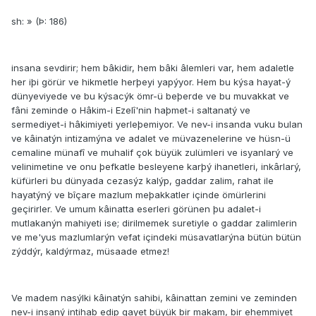
sh: » (Þ: 186)
insana sevdirir; hem bâkidir, hem bâki âlemleri var, hem adaletle
her iþi görür ve hikmetle herþeyi yapýyor. Hem bu kýsa hayat-ý
dünyeviyede ve bu kýsacýk ömr-ü beþerde ve bu muvakkat ve
fâni zeminde o Hâkim-i Ezelî'nin haþmet-i saltanatý ve
sermediyet-i hâkimiyeti yerleþemiyor. Ve nev-i insanda vuku bulan
ve kâinatýn intizamýna ve adalet ve müvazenelerine ve hüsn-ü
cemaline münafî ve muhalif çok büyük zulümleri ve isyanlarý ve
velinimetine ve onu þefkatle besleyene karþý ihanetleri, inkârlarý,
küfürleri bu dünyada cezasýz kalýp, gaddar zalim, rahat ile
hayatýný ve bîçare mazlum meþakkatler içinde ömürlerini
geçirirler. Ve umum kâinatta eserleri görünen þu adalet-i
mutlakanýn mahiyeti ise; dirilmemek suretiyle o gaddar zalimlerin
ve me'yus mazlumlarýn vefat içindeki müsavatlarýna bütün bütün
zýddýr, kaldýrmaz, müsaade etmez!
Ve madem nasýlki kâinatýn sahibi, kâinattan zemini ve zeminden
nev-i insaný intihab edip gayet büyük bir makam, bir ehemmiyet