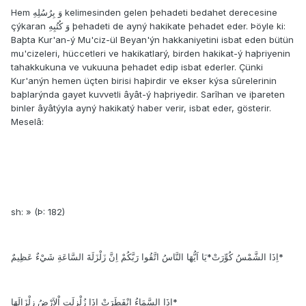
Hem وَ بِرُسُلِهِ kelimesinden gelen þehadeti bedahet derecesine
çýkaran وَ كُتُبِهِ þehadeti de ayný hakikate þehadet eder. Þöyle ki:
Baþta Kur'an-ý Mu'ciz-ül Beyan'ýn hakkaniyetini isbat eden bütün
mu'cizeleri, hüccetleri ve hakikatlarý, birden hakikat-ý haþriyenin
tahakkukuna ve vukuuna þehadet edip isbat ederler. Çünki
Kur'anýn hemen üçten birisi haþirdir ve ekser kýsa sûrelerinin
baþlarýnda gayet kuvvetli âyât-ý haþriyedir. Sarîhan ve iþareten
binler âyâtýyla ayný hakikatý haber verir, isbat eder, gösterir.
Meselâ:
sh: » (Þ: 182)
اِذَا الشَّمْسُ كُوِّرَتْ*يَا اَيُّهَا النَّاسُ اتَّقُوا رَبَّكُمْ اِنَّ زَلْزَلَةَ السَّاعَةِ شَيْءٌ عَظِيمٌ*
اِذَا السَّمَاءُ انْفَطَرَتْ اِذَا زُلْزِلَتِ اْلاَرْضُ زِلْزَالَهَا*