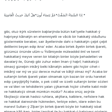
اِذَا السَّمَاءُ انْشَقَّتْ*عَمَّ يَتَسَاءَ لُونَ*هَلْ اَتَيكَ حَدِيثُ الْغَاشِيَةُ *
gibi, otuz-kýrk sûrelerin baþlarýnda bütün kat'iyetle hakikat-ý
haþriyeyi kâinatýn en ehemmiyetli ve vâcib bir hakikatý olduðunu
göstermekle beraber, sair âyetlerinde dahi o hakikatýn çeþit çeþit
delillerini beyan edip ikna' eder. Acaba birtek âyetin birtek iþareti,
gözümüz önünde ulûm-u Ýslâmiyede müteaddid ilmî ve kevnî
hakikatlarý meyve veren bir kitabýn binler böyle þehadetleri ve
davalarý ile, Güneþ gibi zuhur eden îman-ý haþrî; hakikatsýz
olmasý güneþin inkârý belki kâinatýn ademi gibi hiçbir cihet-i
imkâný var mý ve yüz derece muhal ve bâtýl olmaz mý? Acaba bir
sultanýn birtek iþareti yalan olmamak için bazan bir ordu hareket
edip çarpýþtýðý halde, o pek ciddî ve izzetli sultanýn binler sözleri
ve va'dleri ve tehdidlerini yalan çýkarmak hiçbir cihette kabil midir
ve hakikatsýz olmak mümkün müdür? Acaba onüç asýrda
fâsýlasýz olarak hadsiz ruhlara, akýllara, kalblere, nefislere hak
ve hakikat dairesinde hükmeden, terbiye eden, idare eden bu
manevî Sultan-ý Zîþan'ýn birtek iþareti böyle bir hakikatý isbat
etmeye kâfi iken, binler tasrihat ile bu hakikat-ý haþriyeyi gösterip