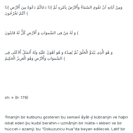
وَمِنْ آيَاتِهِ اَنْ تَقُومَ السّمَاءُ وَاْلاَرْضُ بِاَمْرِهِ ثُمَّ اِذَا دَعَاكُمْ دَعْوَةً مِنَ اْلاَرْضِ اِذَا
اَنْتُمْ تَخْرُجُونَ {
وَ لَهُ مَنْ فِى السَّموَاتِ وَ اْلاَرْضِ كُلٌّ لَهُ قَانِتُونَ {
وَ هُوَ الَّذِى يَبْدَؤُ الْخَلْقَ ثُمَّ يُعِيدُهُ وَ هُوَ اَهْوَنُ عَلَيْهِ وَلَهُ اْلمَثَلُ اْلاَعْلَى فِى
السَّموَاتِ وَاْلاَرْضِ وَهُوَ الْعَزِيزُ الْحَكِيمُ {
sh: » (Þ: 178)
Ýmanýn bir kutbunu gösteren bu semavî âyât-ý kübranýn ve haþri
isbat eden þu kudsî berahin-i uzmânýn bir nükte-i ekberi ve bir
hüccet-i azamý; bu "Dokuzuncu Þua"da beyan edilecek. Latif bir