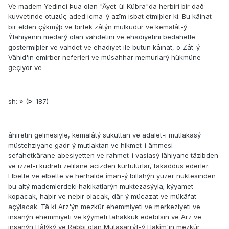
Ve madem Yedinci Þua olan "Âyet-ül Kübra"da herbiri bir dað
kuvvetinde otuzüç aded icma-ý azîm isbat etmiþler ki: Bu kâinat
bir elden çýkmýþ ve birtek zâtýn mülküdür ve kemalât-ý
Ýlahiyenin medarý olan vahdetini ve ehadiyetini bedahetle
göstermiþler ve vahdet ve ehadiyet ile bütün kâinat, o Zât-ý
Vâhid'in emirber neferleri ve müsahhar memurlarý hükmüne
geçiyor ve
sh: » (Þ: 187)
âhiretin gelmesiyle, kemalâtý sukuttan ve adalet-i mutlakasý
müstehziyane gadr-ý mutlaktan ve hikmet-i âmmesi
sefahetkârane abesiyetten ve rahmet-i vasiasý lâhiyane tâzibden
ve izzet-i kudreti zelilane acizden kurtulurlar, takaddüs ederler.
Elbette ve elbette ve herhalde îman-ý billahýn yüzer nüktesinden
bu altý mademlerdeki hakikatlarýn muktezasýyla; kýyamet
kopacak, haþir ve neþir olacak, dâr-ý mücazat ve mükâfat
açýlacak. Tâ ki Arz'ýn mezkûr ehemmiyeti ve merkeziyeti ve
insanýn ehemmiyeti ve kýymeti tahakkuk edebilsin ve Arz ve
insanýn Hâlýký ve Rabbi olan Mutasarrýf-ý Hakîm'in mezkûr