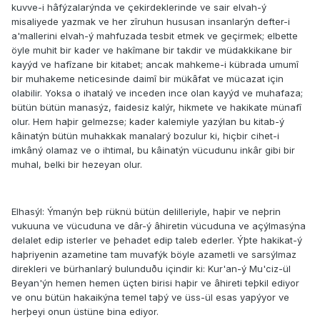
kuvve-i hâfýzalarýnda ve çekirdeklerinde ve sair elvah-ý
misaliyede yazmak ve her zîruhun hususan insanlarýn defter-i
a'mallerini elvah-ý mahfuzada tesbit etmek ve geçirmek; elbette
öyle muhit bir kader ve hakîmane bir takdir ve müdakkikane bir
kayýd ve hafîzane bir kitabet; ancak mahkeme-i kübrada umumî
bir muhakeme neticesinde daimî bir mükâfat ve mücazat için
olabilir. Yoksa o ihatalý ve inceden ince olan kayýd ve muhafaza;
bütün bütün manasýz, faidesiz kalýr, hikmete ve hakikate münafî
olur. Hem haþir gelmezse; kader kalemiyle yazýlan bu kitab-ý
kâinatýn bütün muhakkak manalarý bozulur ki, hiçbir cihet-i
imkâný olamaz ve o ihtimal, bu kâinatýn vücudunu inkâr gibi bir
muhal, belki bir hezeyan olur.
Elhasýl: Ýmanýn beþ rüknü bütün delilleriyle, haþir ve neþrin
vukuuna ve vücuduna ve dâr-ý âhiretin vücuduna ve açýlmasýna
delalet edip isterler ve þehadet edip taleb ederler. Ýþte hakikat-ý
haþriyenin azametine tam muvafýk böyle azametli ve sarsýlmaz
direkleri ve bürhanlarý bulunduðu içindir ki: Kur'an-ý Mu'ciz-ül
Beyan'ýn hemen hemen üçten birisi haþir ve âhireti teþkil ediyor
ve onu bütün hakaikýna temel taþý ve üss-ül esas yapýyor ve
herþeyi onun üstüne bina ediyor.