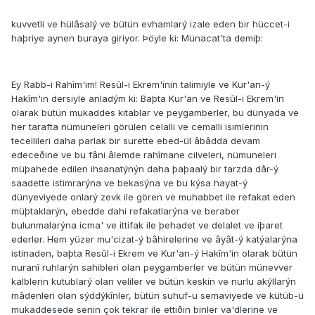
kuvvetli ve hülâsalý ve bütün evhamlarý izale eden bir hüccet-i
haþriye aynen buraya giriyor. Þöyle ki: Münacat'ta demiþ:
Ey Rabb-i Rahîm'im! Resûl-i Ekrem'inin talimiyle ve Kur'an-ý
Hakîm'in dersiyle anladým ki: Baþta Kur'an ve Resûl-i Ekrem'in
olarak bütün mukaddes kitablar ve peygamberler, bu dünyada ve
her tarafta nümuneleri görülen celalli ve cemalli isimlerinin
tecellileri daha parlak bir surette ebed-ül âbâdda devam
edeceðine ve bu fâni âlemde rahîmane cilveleri, nümuneleri
müþahede edilen ihsanatýnýn daha þaþaalý bir tarzda dâr-ý
saadette istimrarýna ve bekasýna ve bu kýsa hayat-ý
dünyeviyede onlarý zevk ile gören ve muhabbet ile refakat eden
müþtaklarýn, ebedde dahi refakatlarýna ve beraber
bulunmalarýna icma' ve ittifak ile þehadet ve delalet ve iþaret
ederler. Hem yüzer mu'cizat-ý bâhirelerine ve âyât-ý katýalarýna
istinaden, baþta Resûl-i Ekrem ve Kur'an-ý Hakîm'in olarak bütün
nuranî ruhlarýn sahibleri olan peygamberler ve bütün münevver
kalblerin kutublarý olan veliler ve bütün keskin ve nurlu akýllarýn
mâdenleri olan sýddýkînler, bütün suhuf-u semaviyede ve kütüb-ü
mukaddesede senin çok tekrar ile ettiðin binler va'dlerine ve