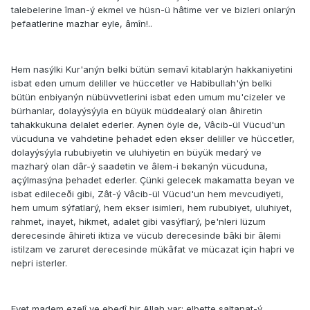
talebelerine îman-ý ekmel ve hüsn-ü hâtime ver ve bizleri onlarýn
þefaatlerine mazhar eyle, âmîn!..
Hem nasýlki Kur'anýn belki bütün semavî kitablarýn hakkaniyetini
isbat eden umum deliller ve hüccetler ve Habibullah'ýn belki
bütün enbiyanýn nübüvvetlerini isbat eden umum mu'cizeler ve
bürhanlar, dolayýsýyla en büyük müddealarý olan âhiretin
tahakkukuna delalet ederler. Aynen öyle de, Vâcib-ül Vücud'un
vücuduna ve vahdetine þehadet eden ekser deliller ve hüccetler,
dolayýsýyla rububiyetin ve uluhiyetin en büyük medarý ve
mazharý olan dâr-ý saadetin ve âlem-i bekanýn vücuduna,
açýlmasýna þehadet ederler. Çünki gelecek makamatta beyan ve
isbat edileceði gibi, Zât-ý Vâcib-ül Vücud'un hem mevcudiyeti,
hem umum sýfatlarý, hem ekser isimleri, hem rububiyet, uluhiyet,
rahmet, inayet, hikmet, adalet gibi vasýflarý, þe'nleri lüzum
derecesinde âhireti iktiza ve vücub derecesinde bâki bir âlemi
istilzam ve zaruret derecesinde mükâfat ve mücazat için haþri ve
neþri isterler.
Evet madem ezelî ve ebedî bir Allah var; elbette saltanat-ý