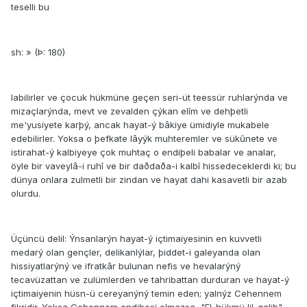
teselli bu
sh: » (Þ: 180)
labilirler ve çocuk hükmüne geçen seri-üt teessür ruhlarýnda ve
mizaçlarýnda, mevt ve zevalden çýkan elîm ve dehþetli
me'yusiyete karþý, ancak hayat-ý bâkiye ümidiyle mukabele
edebilirler. Yoksa o þefkate lâyýk muhteremler ve sükûnete ve
istirahat-ý kalbiyeye çok muhtaç o endiþeli babalar ve analar,
öyle bir vaveylâ-i ruhî ve bir daðdaða-i kalbî hissedeceklerdi ki; bu
dünya onlara zulmetli bir zindan ve hayat dahi kasavetli bir azab
olurdu.
Üçüncü delil: Ýnsanlarýn hayat-ý içtimaiyesinin en kuvvetli
medarý olan gençler, delikanlýlar, þiddet-i galeyanda olan
hissiyatlarýný ve ifratkâr bulunan nefis ve hevalarýný
tecavüzattan ve zulümlerden ve tahribattan durduran ve hayat-ý
içtimaiyenin hüsn-ü cereyanýný temin eden; yalnýz Cehennem