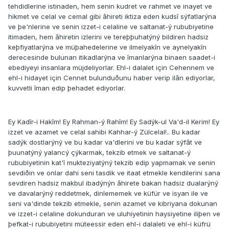
tehdidlerine istinaden, hem senin kudret ve rahmet ve inayet ve
hikmet ve celal ve cemal gibi âhireti iktiza eden kudsî sýfatlarýna
ve þe'nlerine ve senin izzet-i celaline ve saltanat-ý rububiyetine
itimaden, hem âhiretin izlerini ve tereþþuhatýný bildiren hadsiz
keþfiyatlarýna ve müþahedelerine ve ilmelyakîn ve aynelyakîn
derecesinde bulunan itikadlarýna ve îmanlarýna binaen saadet-i
ebediyeyi insanlara müjdeliyorlar. Ehl-i dalalet için Cehennem ve
ehl-i hidayet için Cennet bulunduðunu haber verip ilân ediyorlar,
kuvvetli îman edip þehadet ediyorlar.
Ey Kadîr-i Hakîm! Ey Rahman-ý Rahîm! Ey Sadýk-ul Va'd-il Kerim! Ey
izzet ve azamet ve celal sahibi Kahhar-ý Zülcelal!.. Bu kadar
sadýk dostlarýný ve bu kadar va'dlerini ve bu kadar sýfât ve
þuunatýný yalancý çýkarmak, tekzib etmek ve saltanat-ý
rububiyetinin kat'î mukteziyatýný tekzib edip yapmamak ve senin
sevdiðin ve onlar dahi seni tasdik ve itaat etmekle kendilerini sana
sevdiren hadsiz makbul ibadýnýn âhirete bakan hadsiz dualarýný
ve davalarýný reddetmek, dinlememek ve küfür ve isyan ile ve
seni va'dinde tekzib etmekle, senin azamet ve kibriyana dokunan
ve izzet-i celaline dokunduran ve uluhiyetinin haysiyetine iliþen ve
þefkat-i rububiyetini müteessir eden ehl-i dalaleti ve ehl-i küfrü