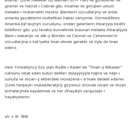
ederler. Çünki melekler bu âlemleri izn-i Ýlahî ile görebilirler ve
girerler ve Hazret-i Cebrail gibi, insanlar ile görüþen umum
melaike-i mukarrebîn mezkûr âlemlerin vücudlarýný ve onlar,
onlarda gezdiklerini müttefikan haber veriyorlar. Görmediðimiz
Amerika kýt'asýnýn vücudunu, ondan gelenlerin ihbarýyla bedihî
bildiðimiz gibi; yüz tevatür kuvvetinde bulunan melaike ihbaratýyla
âlem-i bekanýn ve dâr-ý âhiretin ve Cennet ve Cehennem'in
vücudlarýna o kat'iyette îman etmek gerektir ve öyle de îman
ederiz.
Hem Yirmialtýncý Söz olan Risâle-i Kader'de "Ýman-ý Bilkader"
rüknünü isbat eden bütün deliller; dolayýsýyla haþre ve neþr-i
suhufa ve mizan-ý ekberdeki müvazene-i a'male delalet ederler.
Çünki herþeyin mukadderatýný gözümüz önünde nizam ve mizan
levhalarýnda kaydetmek ve her zîhayatýn sergüzeþt-i
hayatiyelerini
sh: » (Þ: 188)