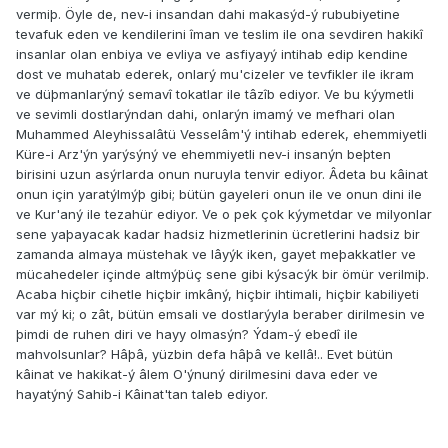
vermiþ. Öyle de, nev-i insandan dahi makasýd-ý rububiyetine
tevafuk eden ve kendilerini îman ve teslim ile ona sevdiren hakikî
insanlar olan enbiya ve evliya ve asfiyayý intihab edip kendine
dost ve muhatab ederek, onlarý mu'cizeler ve tevfikler ile ikram
ve düþmanlarýný semavî tokatlar ile tâzîb ediyor. Ve bu kýymetli
ve sevimli dostlarýndan dahi, onlarýn imamý ve mefhari olan
Muhammed Aleyhissalâtü Vesselâm'ý intihab ederek, ehemmiyetli
Küre-i Arz'ýn yarýsýný ve ehemmiyetli nev-i insanýn beþten
birisini uzun asýrlarda onun nuruyla tenvir ediyor. Âdeta bu kâinat
onun için yaratýlmýþ gibi; bütün gayeleri onun ile ve onun dini ile
ve Kur'aný ile tezahür ediyor. Ve o pek çok kýymetdar ve milyonlar
sene yaþayacak kadar hadsiz hizmetlerinin ücretlerini hadsiz bir
zamanda almaya müstehak ve lâyýk iken, gayet meþakkatler ve
mücahedeler içinde altmýþüç sene gibi kýsacýk bir ömür verilmiþ.
Acaba hiçbir cihetle hiçbir imkâný, hiçbir ihtimali, hiçbir kabiliyeti
var mý ki; o zât, bütün emsali ve dostlarýyla beraber dirilmesin ve
þimdi de ruhen diri ve hayy olmasýn? Ýdam-ý ebedî ile
mahvolsunlar? Hâþâ, yüzbin defa hâþâ ve kellâ!.. Evet bütün
kâinat ve hakikat-ý âlem O'ýnuný dirilmesini dava eder ve
hayatýný Sahib-i Kâinat'tan taleb ediyor.