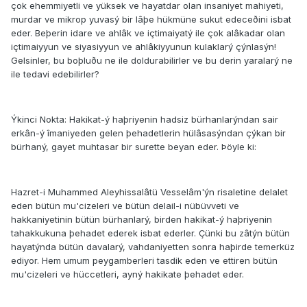
çok ehemmiyetli ve yüksek ve hayatdar olan insaniyet mahiyeti,
murdar ve mikrop yuvasý bir lâþe hükmüne sukut edeceðini isbat
eder. Beþerin idare ve ahlâk ve içtimaiyatý ile çok alâkadar olan
içtimaiyyun ve siyasiyyun ve ahlâkiyyunun kulaklarý çýnlasýn!
Gelsinler, bu boþluðu ne ile doldurabilirler ve bu derin yaralarý ne
ile tedavi edebilirler?
Ýkinci Nokta: Hakikat-ý haþriyenin hadsiz bürhanlarýndan sair
erkân-ý îmaniyeden gelen þehadetlerin hülâsasýndan çýkan bir
bürhaný, gayet muhtasar bir surette beyan eder. Þöyle ki:
Hazret-i Muhammed Aleyhissalâtü Vesselâm'ýn risaletine delalet
eden bütün mu'cizeleri ve bütün delail-i nübüvveti ve
hakkaniyetinin bütün bürhanlarý, birden hakikat-ý haþriyenin
tahakkukuna þehadet ederek isbat ederler. Çünki bu zâtýn bütün
hayatýnda bütün davalarý, vahdaniyetten sonra haþirde temerküz
ediyor. Hem umum peygamberleri tasdik eden ve ettiren bütün
mu'cizeleri ve hüccetleri, ayný hakikate þehadet eder.