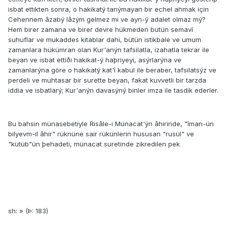
isbat ettikten sonra, o hakikatý tanýmayan bir echel ahmak için
Cehennem âzabý lâzým gelmez mi ve ayn-ý adalet olmaz mý?
Hem birer zamana ve birer devre hükmeden bütün semavî
suhuflar ve mukaddes kitablar dahi, bütün istikbale ve umum
zamanlara hükümran olan Kur'anýn tafsilatla, izahatla tekrar ile
beyan ve isbat ettiði hakikat-ý haþriyeyi, asýrlarýna ve
zamanlarýna göre o hakikatý kat'î kabul ile beraber, tafsilatsýz ve
perdeli ve muhtasar bir surette beyan, fakat kuvvetli bir tarzda
iddia ve isbatlarý; Kur'anýn davasýný binler imza ile tasdik ederler.
Bu bahsin münasebetiyle Risâle-i Münacat'ýn âhirinde, "îman-ün
bilyevm-il âhir" rüknüne sair rükünlerin hususan "rusül" ve
"kütüb"ün þehadeti, münacat suretinde zikredilen pek
sh: » (Þ: 183)