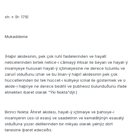
sh: » (Þ: 179)
Mukaddeme
(Haþir akidesinin, pek çok ruhî faidelerinden ve hayatî
neticelerinden birtek netice-i câmiayý ihtisar ile beyan ve hayat-ý
insaniyeye hususan hayat-ý içtimaiyesine ne derece lüzumlu ve
zarurî olduðunu izhar ve bu îman-ý haþrî akidesinin pek çok
hüccetlerinden bir tek hüccet-i külliyeyi icmal ile göstermek ve o
akide-i haþriye ne derece bedihî ve þübhesiz bulunduðunu ifade
etmekten ibaret olarak "Ýki Nokta"dýr.)
Birinci Nokta: Âhiret akidesi, hayat-ý içtimaiye ve þahsiye-i
insaniyenin üss-ül esasý ve saadetinin ve kemalâtýnýn esasatý
olduðuna yüzer delillerinden bir mikyas olarak yalnýz dört
tanesine iþaret edeceðiz.