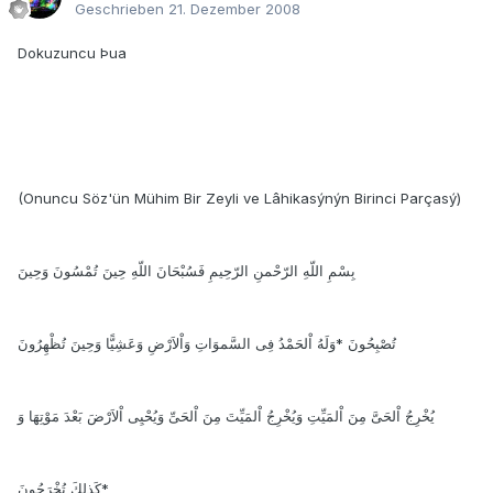
Geschrieben
21. Dezember 2008
Dokuzuncu Þua
(Onuncu Söz'ün Mühim Bir Zeyli ve Lâhikasýnýn Birinci Parçasý)
بِسْمِ اللّهِ الرّحْمنِ الرّحِيمِ فَسُبْحَانَ اللّهِ حِينَ تُمْسُونَ وَحِينَ
تُصْبِحُونَ *وَلَهُ اْلحَمْدُ فِى السَّموَاتِ وَاْلاَرْضِ وَعَشِيًّا وَحِينَ تُظْهِرُونَ
يُخْرِجُ اْلحَىَّ مِنَ اْلمَيِّتِ وَيُخْرِجُ اْلمَيِّتَ مِنَ اْلحَىِّ وَيُحْيِى اْلاَرْضَ بَعْدَ مَوْتِهَا وَ
كَذلِكَ تُخْرَجُونَ*