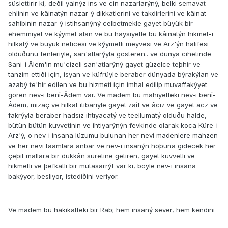
süslettirir ki, deðil yalnýz ins ve cin nazarlarýný, belki semavat
ehlinin ve kâinatýn nazar-ý dikkatlerini ve takdirlerini ve kâinat
sahibinin nazar-ý istihsanýný celbetmekle gayet büyük bir
ehemmiyet ve kýymet alan ve bu haysiyetle bu kâinatýn hikmet-i
hilkatý ve büyük neticesi ve kýymetli meyvesi ve Arz'ýn halifesi
olduðunu fenleriyle, san'atlarýyla gösteren.. ve dünya cihetinde
Sani-i Âlem'in mu'cizeli san'atlarýný gayet güzelce teþhir ve
tanzim ettiði için, isyan ve küfrüyle beraber dünyada býrakýlan ve
azabý te'hir edilen ve bu hizmeti için imhal edilip muvaffakýyet
gören nev-i benî-Âdem var. Ve madem bu mahiyetteki nev-i benî-
Âdem, mizaç ve hilkat itibariyle gayet zaîf ve âciz ve gayet acz ve
fakrýyla beraber hadsiz ihtiyacatý ve teellümatý olduðu halde,
bütün bütün kuvvetinin ve ihtiyarýnýn fevkinde olarak koca Küre-i
Arz'ý, o nev-i insana lüzumu bulunan her nevi madenlere mahzen
ve her nevi taamlara anbar ve nev-i insanýn hoþuna gidecek her
çeþit mallara bir dükkân suretine getiren, gayet kuvvetli ve
hikmetli ve þefkatli bir mutasarrýf var ki, böyle nev-i insana
bakýyor, besliyor, istediðini veriyor.
Ve madem bu hakikatteki bir Rab; hem insaný sever, hem kendini