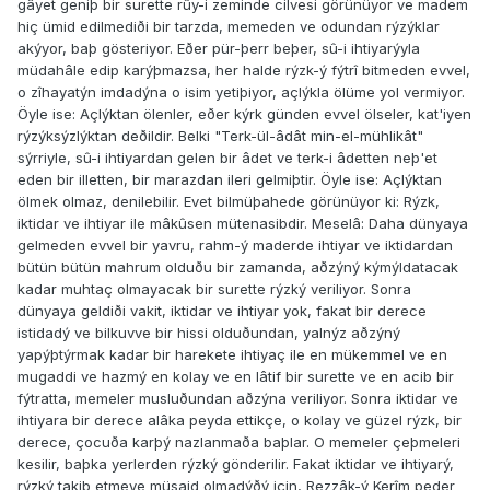
gâyet geniþ bir surette rûy-i zeminde cilvesi görünüyor ve madem
hiç ümid edilmediði bir tarzda, memeden ve odundan rýzýklar
akýyor, baþ gösteriyor. Eðer pür-þerr beþer, sû-i ihtiyarýyla
müdahâle edip karýþmazsa, her halde rýzk-ý fýtrî bitmeden evvel,
o zîhayatýn imdadýna o isim yetiþiyor, açlýkla ölüme yol vermiyor.
Öyle ise: Açlýktan ölenler, eðer kýrk günden evvel ölseler, kat'iyen
rýzýksýzlýktan deðildir. Belki "Terk-ül-âdât min-el-mühlikât"
sýrriyle, sû-i ihtiyardan gelen bir âdet ve terk-i âdetten neþ'et
eden bir illetten, bir marazdan ileri gelmiþtir. Öyle ise: Açlýktan
ölmek olmaz, denilebilir. Evet bilmüþahede görünüyor ki: Rýzk,
iktidar ve ihtiyar ile mâkûsen mütenasibdir. Meselâ: Daha dünyaya
gelmeden evvel bir yavru, rahm-ý maderde ihtiyar ve iktidardan
bütün bütün mahrum olduðu bir zamanda, aðzýný kýmýldatacak
kadar muhtaç olmayacak bir surette rýzký veriliyor. Sonra
dünyaya geldiði vakit, iktidar ve ihtiyar yok, fakat bir derece
istidadý ve bilkuvve bir hissi olduðundan, yalnýz aðzýný
yapýþtýrmak kadar bir harekete ihtiyaç ile en mükemmel ve en
mugaddi ve hazmý en kolay ve en lâtif bir surette ve en acib bir
fýtratta, memeler musluðundan aðzýna veriliyor. Sonra iktidar ve
ihtiyara bir derece alâka peyda ettikçe, o kolay ve güzel rýzk, bir
derece, çocuða karþý nazlanmaða baþlar. O memeler çeþmeleri
kesilir, baþka yerlerden rýzký gönderilir. Fakat iktidar ve ihtiyarý,
rýzký takib etmeye müsaid olmadýðý için, Rezzâk-ý Kerîm peder