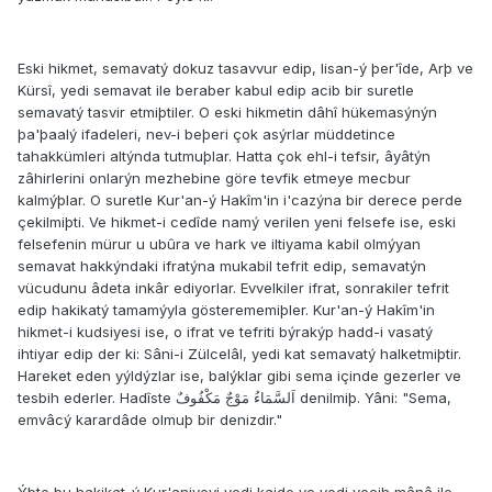
Eski hikmet, semavatý dokuz tasavvur edip, lisan-ý þer'îde, Arþ ve
Kürsî, yedi semavat ile beraber kabul edip acib bir suretle
semavatý tasvir etmiþtiler. O eski hikmetin dâhî hükemasýnýn
þa'þaalý ifadeleri, nev-i beþeri çok asýrlar müddetince
tahakkümleri altýnda tutmuþlar. Hatta çok ehl-i tefsir, âyâtýn
zâhirlerini onlarýn mezhebine göre tevfik etmeye mecbur
kalmýþlar. O suretle Kur'an-ý Hakîm'in i'cazýna bir derece perde
çekilmiþti. Ve hikmet-i cedîde namý verilen yeni felsefe ise, eski
felsefenin mürur u ubûra ve hark ve iltiyama kabil olmýyan
semavat hakkýndaki ifratýna mukabil tefrit edip, semavatýn
vücudunu âdeta inkâr ediyorlar. Evvelkiler ifrat, sonrakiler tefrit
edip hakikatý tamamýyla gösterememiþler. Kur'an-ý Hakîm'in
hikmet-i kudsiyesi ise, o ifrat ve tefriti býrakýp hadd-i vasatý
ihtiyar edip der ki: Sâni-i Zülcelâl, yedi kat semavatý halketmiþtir.
Hareket eden yýldýzlar ise, balýklar gibi sema içinde gezerler ve
tesbih ederler. Hadîste اَلسَّمَاءُ مَوْجٌ مَكْفُوفٌ denilmiþ. Yâni: "Sema,
emvâcý karardâde olmuþ bir denizdir."