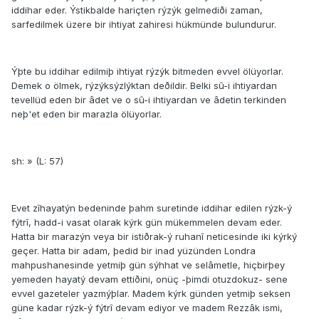
iddihar eder. Ýstikbalde hariçten rýzýk gelmediði zaman,
sarfedilmek üzere bir ihtiyat zahiresi hükmünde bulundurur.
Ýþte bu iddihar edilmiþ ihtiyat rýzýk bitmeden evvel ölüyorlar.
Demek o ölmek, rýzýksýzlýktan deðildir. Belki sû-i ihtiyardan
tevellüd eden bir âdet ve o sû-i ihtiyardan ve âdetin terkinden
neþ'et eden bir marazla ölüyorlar.
sh: » (L: 57)
Evet zîhayatýn bedeninde þahm suretinde iddihar edilen rýzk-ý
fýtrî, hadd-i vasat olarak kýrk gün mükemmelen devam eder.
Hatta bir marazýn veya bir istiðrak-ý ruhanî neticesinde iki kýrký
geçer. Hatta bir adam, þedid bir inad yüzünden Londra
mahpushanesinde yetmiþ gün sýhhat ve selâmetle, hiçbirþey
yemeden hayatý devam ettiðini, onüç -þimdi otuzdokuz- sene
evvel gazeteler yazmýþlar. Madem kýrk günden yetmiþ seksen
güne kadar rýzk-ý fýtrî devam ediyor ve madem Rezzâk ismi,