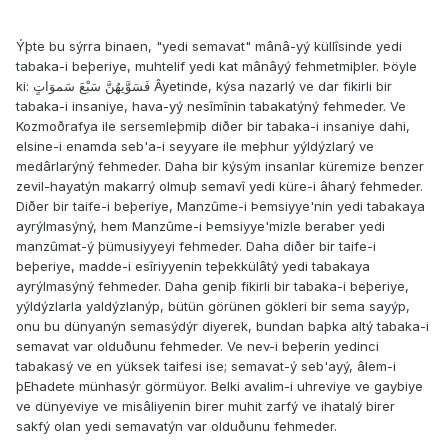
Ýþte bu sýrra binaen, "yedi semavat" mânâ-yý küllîsinde yedi
tabaka-i beþeriye, muhtelif yedi kat mânâyý fehmetmiþler. Þöyle
ki: فَسَوَّيهُنَّ سَبْعَ سَموَاتٍ Âyetinde, kýsa nazarlý ve dar fikirli bir
tabaka-i insaniye, hava-yý nesîmînin tabakatýný fehmeder. Ve
Kozmoðrafya ile sersemleþmiþ diðer bir tabaka-i insaniye dahi,
elsine-i enamda seb'a-i seyyare ile meþhur yýldýzlarý ve
medârlarýný fehmeder. Daha bir kýsým insanlar küremize benzer
zevil-hayatýn makarrý olmuþ semavî yedi küre-i âharý fehmeder.
Diðer bir taife-i beþeriye, Manzûme-i Þemsiyye'nin yedi tabakaya
ayrýlmasýný, hem Manzûme-i Þemsiyye'mizle beraber yedi
manzûmat-ý þümusiyyeyi fehmeder. Daha diðer bir taife-i
beþeriye, madde-i esîriyyenin teþekkülâtý yedi tabakaya
ayrýlmasýný fehmeder. Daha geniþ fikirli bir tabaka-i beþeriye,
yýldýzlarla yaldýzlanýp, bütün görünen gökleri bir sema sayýp,
onu bu dünyanýn semasýdýr diyerek, bundan baþka altý tabaka-i
semavat var olduðunu fehmeder. Ve nev-i beþerin yedinci
tabakasý ve en yüksek taifesi ise; semavat-ý seb'ayý, âlem-i
þEhadete münhasýr görmüyor. Belki avalim-i uhreviye ve gaybiye
ve dünyeviye ve misâliyenin birer muhit zarfý ve ihatalý birer
sakfý olan yedi semavatýn var olduðunu fehmeder.