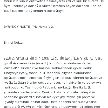
Onun için sualin cüz'iyetine bakmayarak ilmî ve küllî bir surette, iki
Âyet-i Kerîmeye dair "Ýki Nükte" icmâlen beyan edilecek. Sen de
cüz'î sualine karþý ondan hisse alýrsýn.
BÝRÝNCÝ NÜKTE: "Ýki Nokta"dýr.
Birinci Nokta:
وَكَاَيِّنْ مِنْ دَابَّةٍ لاَ َتحْمِلُ رِزْقَهَا اَللّهُ يَرْزُقُهَا وَاِيَّاكُمْ { اِنَّ اللّهَ هُوَ الرَّزَّاقُ ذُو الْقُوَّةِ
اْلمَتِينُ Âyetlerinin sýrrýnca: Rýzk doðrudan doðruya Kadîr-i
Zülcelâl'in elindedir ve hazine-i Rahmetinden çýkar. Herbir
zîhayatýn rýzký, taahhüd-ü Rabbanîsi altýnda olduðundan,
açlýktan ölmek, olmamak lâzým gelir. Halbuki zâhiren açlýktan ve
rýzýksýzlýktan ölenler çok görünüyor. Þu hakikatýn ve þu sýrrýn
halli þudur ki: Taahhüd-ü Rabbanî, hakikattýr. Rýzýksýzlýk
yüzünden ölenler yoktur. Çünki o Hakîm-i Zülcelâl, zîhayatýn
bedenine gönderdiði rýzkýn bir kýsmýný ihtiyat için þahm ve
içyaðý suretinde iddihar eder. Hatta bedenin her hüceyresine
gönderdiði rýzkýn bir kýsmýný, yine o hüceyrenin bir köþesinde