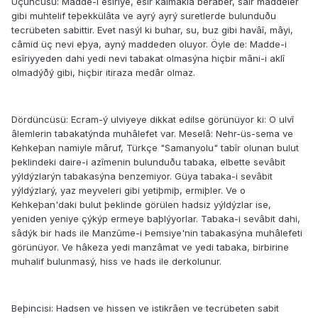
Üçüncüsü: Madde-i esîriye, esîr kalmakla beraber, sair maddeler
gibi muhtelif teþekkülâta ve ayrý ayrý suretlerde bulunduðu
tecrübeten sabittir. Evet nasýl ki buhar, su, buz gibi havâî, mâyi,
câmid üç nevi eþya, ayný maddeden oluyor. Öyle de: Madde-i
esîriyyeden dahi yedi nevi tabakat olmasýna hiçbir mâni-i aklî
olmadýðý gibi, hiçbir itiraza medâr olmaz.
Dördüncüsü: Ecram-ý ulviyeye dikkat edilse görünüyor ki: O ulvî
âlemlerin tabakatýnda muhâlefet var. Meselâ: Nehr-üs-sema ve
Kehkeþan namiyle mâruf, Türkçe "Samanyolu" tabîr olunan bulut
þeklindeki daire-i azîmenin bulunduðu tabaka, elbette sevâbit
yýldýzlarýn tabakasýna benzemiyor. Güya tabaka-i sevâbit
yýldýzlarý, yaz meyveleri gibi yetiþmiþ, ermiþler. Ve o
Kehkeþan'daki bulut þeklinde görülen hadsiz yýldýzlar ise,
yeniden yeniye çýkýp ermeye baþlýyorlar. Tabaka-i sevâbit dahi,
sâdýk bir hads ile Manzûme-i Þemsiye'nin tabakasýna muhâlefeti
görünüyor. Ve hâkeza yedi manzâmat ve yedi tabaka, birbirine
muhalif bulunmasý, hiss ve hads ile derkolunur.
Beþincisi: Hadsen ve hissen ve istikrâen ve tecrübeten sabit