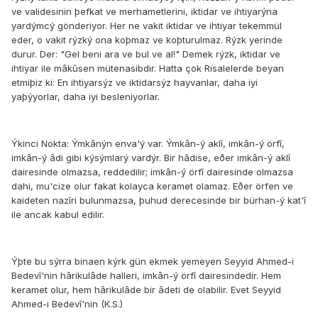
ve validesinin þefkat ve merhametlerini, iktidar ve ihtiyarýna
yardýmcý gönderiyor. Her ne vakit iktidar ve ihtiyar tekemmül
eder, o vakit rýzký ona koþmaz ve koþturulmaz. Rýzk yerinde
durur. Der: "Gel beni ara ve bul ve al!" Demek rýzk, iktidar ve
ihtiyar ile mâkûsen mütenasibdir. Hatta çok Risalelerde beyan
etmiþiz ki: En ihtiyarsýz ve iktidarsýz hayvanlar, daha iyi
yaþýyorlar, daha iyi besleniyorlar.
Ýkinci Nokta: Ýmkânýn enva'ý var. Ýmkân-ý aklî, imkân-ý örfî,
imkân-ý âdi gibi kýsýmlarý vardýr. Bir hâdise, eðer imkân-ý aklî
dairesinde olmazsa, reddedilir; imkân-ý örfî dairesinde olmazsa
dahi, mu'cize olur fakat kolayca keramet olamaz. Eðer örfen ve
kaideten nazîri bulunmazsa, þuhud derecesinde bir bürhan-ý kat'î
ile ancak kabul edilir.
Ýþte bu sýrra binaen kýrk gün ekmek yemeyen Seyyid Ahmed-i
Bedevî'nin hârikulâde halleri, imkân-ý örfî dairesindedir. Hem
keramet olur, hem hârikulâde bir âdeti de olabilir. Evet Seyyid
Ahmed-i Bedevî'nin (K.S.)