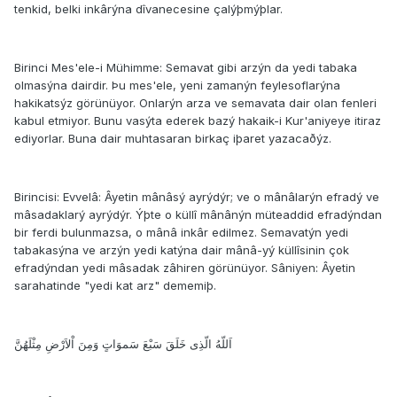
tenkid, belki inkârýna dîvanecesine çalýþmýþlar.
Birinci Mes'ele-i Mühimme: Semavat gibi arzýn da yedi tabaka
olmasýna dairdir. Þu mes'ele, yeni zamanýn feylesoflarýna
hakikatsýz görünüyor. Onlarýn arza ve semavata dair olan fenleri
kabul etmiyor. Bunu vasýta ederek bazý hakaik-i Kur'aniyeye itiraz
ediyorlar. Buna dair muhtasaran birkaç iþaret yazacaðýz.
Birincisi: Evvelâ: Âyetin mânâsý ayrýdýr; ve o mânâlarýn efradý ve
mâsadaklarý ayrýdýr. Ýþte o küllî mânânýn müteaddid efradýndan
bir ferdi bulunmazsa, o mânâ inkâr edilmez. Semavatýn yedi
tabakasýna ve arzýn yedi katýna dair mânâ-yý küllîsinin çok
efradýndan yedi mâsadak zâhiren görünüyor. Sâniyen: Âyetin
sarahatinde "yedi kat arz" dememiþ.
اَللّهُ الّذِى خَلَقَ سَبْعَ سَموَاتٍ وَمِنَ اْلاَرْضِ مِثْلَهُنَّ