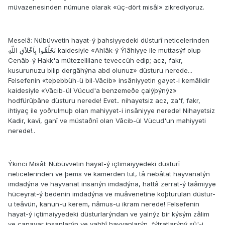
müvazenesinden nümune olarak «üç-dört misâl» zikrediyoruz.
Meselâ: Nübüvvetin hayat-ý þahsiyyedeki düsturî neticelerinden
تَخَلَّقُوا بِاَخْلاَقِ اللّهِ kaidesiyle «Ahlâk-ý Ýlâhiyye ile muttasýf olup
Cenâb-ý Hakk'a mütezellilane teveccüh edip; acz, fakr,
kusurunuzu bilip dergâhýna abd olunuz» düsturu nerede...
Felsefenin «teþebbüh-ü bil-Vâcib» insâniyyetin gayet-i kemâlidir
kaidesiyle «Vâcib-ül Vücud'a benzemeðe çalýþýnýz»
hodfürûþâne düsturu nerede! Evet.. nihayetsiz acz, za'f, fakr,
ihtiyaç ile yoðrulmuþ olan mahiyyet-i insâniyye nerede! Nihayetsiz
Kadir, kavî, ganî ve müstaðnî olan Vâcib-ül Vücud'un mahiyyeti
nerede!..
Ýkinci Misâl: Nübüvvetin hayat-ý içtimaiyyedeki düsturî
neticelerinden ve þems ve kamerden tut, tâ nebâtat hayvanatýn
imdadýna ve hayvanat insanýn imdadýna, hattâ zerrat-ý taâmiyye
hüceyrat-ý bedenin imdadýna ve muâvenetine koþturulan düstur-
u teâvün, kanun-u kerem, nâmus-u ikram nerede! Felsefenin
hayat-ý içtimaiyyedeki düsturlarýndan ve yalnýz bir kýsým zâlim
ve canavar insanlarýn ve vahþî hayvanlarýn, fýtratlarýný sû'-i