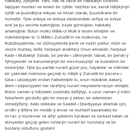
Hakikatý, zýlliyedir. Yâni, hak ve vâcib bir hakikatýn cilvesini
taþýyan mümkin ve miskin bir zýlldir. Vazifesi ise, kendi Hâlýkýnýn
sýfât ve þuûnâtýna mikyas ve mîzan olarak, þuurkârane bir
hizmettir. Ýþte enbiya ve enbiya silsilesindeki asfiya ve evliya
ene'ye þu vecihle bakmýþlar, böyle görmüþler, hakikatý
anlamýþlar. Bütün mülkü Mâlik-ül Mülk'e teslim etmiþler ve
hükmetmiþler ki: O Mâlik-i Zülcelâl'in ne mülkünde, ne
Rubûbiyyetinde, ne Ulûhiyyetinde þerik ve nazîri yoktur; mûin ve
vezire muhtaç deðil; herþeyin anahtarý Onun elindedir; herþeye
Kadir-i Mutlaktýr. Esbab, bir perde-i zâhiriyedir; tabiat, bir þeriat-ý
fýtriyyesidir ve kanunlarýnýn bir mecmuasýdýr ve kudretinin bir
mistarýdýr. Ýþte þu parlak nuranî güzel yüz, hayatdar ve mânidar
bir çekirdek hükmüne geçmiþ ki; Hâlýk-ý Zülcelâl bir þecere-i
tûba-i ubûdiyyeti ondan halketmiþtir ki, onun mübârek dallarý,
âlem-i beþeriyyetin her tarafýný nuranî meyvelerle tezyin etmiþtir.
Bütün zaman-ý mâzideki zulümatý daðýtýp, o uzun zaman-ý mâzi;
felsefenin gördüðü gibi bir mezar-ý ekber, bir ademistan
olmadýðýný.. belki istikbale ve Saadet-i Ebediyyeye atlamak için,
ervâh-ý âfilîne bir medâr-ý envar ve muhtelif basamaklý bir
mi'rac-ý münevver ve aðýr yüklerini býrakan ve serbest kalan ve
dünyadan göçüp giden ruhlarýn nuranî bir nuristaný ve bir
bostaný olduðunu gösterir.