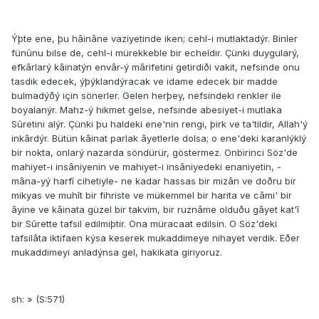
Ýþte ene, þu hâinâne vaziyetinde iken; cehl-i mutlaktadýr. Binler
fünûnu bilse de, cehl-i mürekkeble bir echeldir. Çünki duygularý,
efkârlarý kâinatýn envâr-ý mârifetini getirdiði vakit, nefsinde onu
tasdik edecek, ýþýklandýracak ve idame edecek bir madde
bulmadýðý için sönerler. Gelen herþey, nefsindeki renkler ile
boyalanýr. Mahz-ý hikmet gelse, nefsinde abesiyet-i mutlaka
Sûretini alýr. Çünki þu haldeki ene'nin rengi, þirk ve ta'tildir, Allah'ý
inkârdýr. Bütün kâinat parlak âyetlerle dolsa; o ene'deki karanlýklý
bir nokta, onlarý nazarda söndürür, göstermez. Onbirinci Söz'de
mahiyet-i insâniyenin ve mahiyet-i insâniyedeki enaniyetin, -
mâna-yý harfî cihetiyle- ne kadar hassas bir mizân ve doðru bir
mikyas ve muhît bir fihriste ve mükemmel bir harita ve câmi' bir
âyine ve kâinata güzel bir takvim, bir ruznâme olduðu gâyet kat'î
bir Sûrette tafsil edilmiþtir. Ona müracaat edilsin. O Söz'deki
tafsilâta iktifaen kýsa keserek mukaddimeye nihayet verdik. Eðer
mukaddimeyi anladýnsa gel, hakikata giriyoruz.
sh: » (S:571)