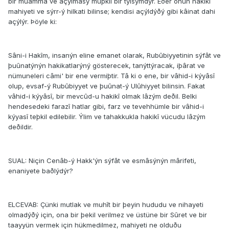
bir muamma ve açýlmasý müþkil bir týlsýmdýr. Eðer onun hakikî
mahiyeti ve sýrr-ý hilkati bilinse; kendisi açýldýðý gibi kâinat dahi
açýlýr. Þöyle ki:
Sâni-i Hakîm, insanýn eline emanet olarak, Rubûbiyyetinin sýfât ve
þuûnatýnýn hakikatlarýný gösterecek, tanýttýracak, iþârat ve
nümuneleri câmi' bir ene vermiþtir. Tâ ki o ene, bir vâhid-i kýyâsî
olup, evsaf-ý Rubûbiyyet ve þuûnat-ý Ulûhiyyet bilinsin. Fakat
vâhid-i kýyâsî, bir mevcûd-u hakikî olmak lâzým deðil. Belki
hendesedeki farazî hatlar gibi, farz ve tevehhümle bir vâhid-i
kýyasî teþkil edilebilir. Ýlim ve tahakkukla hakikî vücudu lâzým
deðildir.
SUAL: Niçin Cenâb-ý Hakk'ýn sýfât ve esmâsýnýn mârifeti,
enaniyete baðlýdýr?
ELCEVAB: Çünki mutlak ve muhît bir þeyin hududu ve nihayeti
olmadýðý için, ona bir þekil verilmez ve üstüne bir Sûret ve bir
taayyün vermek için hükmedilmez, mahiyeti ne olduðu