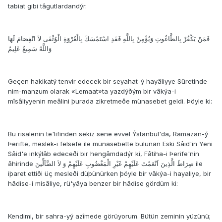
tabiat gibi tâgutlardandýr.
فَمَنْ يَكْفُرْ بِالطَّاغُوتِ وَيُؤْمِنْ بِاللَّهِ فَقَدِ اسْتَمْسَكَ بِالْعُرْوَةِ الْوُثْقَى لاَ انْفِصَامَ لَهَا
وَاللَّهُ سَمِيعٌ عَلِيمٌ
Geçen hakikatý tenvir edecek bir seyahat-ý hayâliyye Sûretinde
nim-manzum olarak «Lemaat»ta yazdýðým bir vâkýa-i
mîsâliyyenin meâlini þurada zikretmeðe münasebet geldi. Þöyle ki:
Bu risalenin te'lifinden sekiz sene evvel Ýstanbul'da, Ramazan-ý
Þerifte, meslek-i felsefe ile münasebette bulunan Eski Sâid'in Yeni
Sâid'e inkýlâb edeceði bir hengâmdadýr ki, Fâtiha-i Þerife'nin
âhirinde صِرَاطَ الَّذِينَ اَنْعَمْتَ عَلَيْهِمْ غَيْرِ الْمَغْضُوبِ عَلَيْهِمْ وَ لاَ الضَّآلِّينَ ile
iþaret ettiði üç mesleði düþünürken þöyle bir vâkýa-i hayaliye, bir
hâdise-i misâliye, rü'yâya benzer bir hâdise gördüm ki:
Kendimi, bir sahra-yý azîmede görüyorum. Bütün zeminin yüzünü;