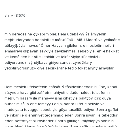
sh: » (S:576)
min derecesine çýkabilmiþler. Hem üdebâ-yý Ýslâmiyenin
meþhurlarýndan bedbinlikle mâruf Ebû-l Alâ-i Maarrî ve yetîmâne
aðlayýþýyla mevsuf Ömer Hayyam gibilerin, o mesleðin nefs-i
emmâreyi okþayan zevkiyle zevklenmesi sebebiyle, ehl-i hakikat
ve kemâlden bir sille-i tahkir ve tekfir yiyip: «Edebsizlik
ediyorsunuz, zýndýkaya giriyorsunuz, zýndýklarý
yetiþtiriyorsunuz» diye zecirkârane tedib tokatlarýný almýþlar.
Hem meslek-i felsefenin esâsât-ý fâsidesindendir ki: Ene, kendi
zâtýnda hava gibi zaîf bir mahiyeti olduðu halde, felsefenin
meþ'um nazarý ile mânâ-yý ismî cihetiyle baktýðý için; güya
buhar-misâl o ene temeyyu edip, sonra ülfet cihetiyle ve
maddiyata tevaggul sebebiyle güya tasallûb ediyor. Sonra gaflet
ve inkâr ile o enaniyet tecemmüd eder. Sonra isyan ile tekeddür
eder, þeffafiyetini kaybeder. Sonra gittikçe kalýnlaþýp sahibini
yutar. Nev'-i insanýn efkârýyla þiþer. Sonra sâir insanlarý, hattâ