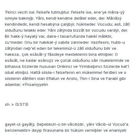
Ýkinci vecih ise: Felsefe tutmuþtur. Felsefe ise, ene'ye mâna-yý
ismiyle bakmýþ. Yâni, kendi kendine delâlet eder, der. Mânâsý
kendindedir, kendi hesabýna çalýþýr, hükmeder. Vücudu; aslî, zâtî
olduðunu telakki eder. Yâni zâtýnda bizzât bir vücudu vardýr, der.
Bir hakk-ý hayatý var, daire-i tasarrufunda hakikî mâliktir,
zu'meder. Onu bir hakikat-ý sabite zanneder. Vazifesini, hubb-u
zâtýndan neþ'et eden bir tekemmül-ü zâtî olduðunu bilir ve
hakeza.. çok esâsât-ý fâsideye mesleklerini bina etmiþler. O
esâsât, ne kadar esâssýz ve çürük olduðunu sâir risalelerimde ve
bilhassa Sözlerde hususan Onikinci ve Yirmibeþinci Sözlerde kat'î
isbat etmiþiz. Hattâ silsile-i felsefenin en mükemmel ferdleri ve o
silsilenin dâhîleri olan Eflatun ve Aristo, Ýbn-i Sina ve Farabî gibi
adamlar; «Ýnsaniyyetin
sh: » (S:573)
gayet-ül gayâtý, (teþebbüh-ü bil-vâcib)dir.. yâni Vâcib-ül Vücud'a
benzemektir» deyip firavunane bir hüküm vermiþler ve enaniyeti