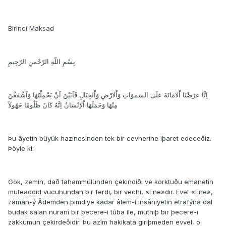
Birinci Maksad
بِسْمِ اللّهِ الرّحْمنِ الرّحِيمِ
اِنَّا عَرَضْنَا اْلاَمَانَةَ عَلَى السَموَاتِ وَاْلاَرْضِ وَاْلجِبَالِ فَاَبَيْنَ اَنْ يَحْمِلْنَهَا وَاَشْفَقْنَ
مِنْهَا وَحَمَلَهَا اْلاِنْسَانُ اِنَّهُ كَانَ ظَلُومًا جَهُولاً
Þu âyetin büyük hazinesinden tek bir cevherine iþaret edeceðiz.
Þöyle ki:
Gök, zemin, dað tahammülünden çekindiði ve korktuðu emanetin
müteaddid vücuhundan bir ferdi, bir vechi, «Ene»dir. Evet «Ene»,
zaman-ý Âdemden þimdiye kadar âlem-i insâniyetin etrafýna dal
budak salan nuranî bir þecere-i tûba ile, müthiþ bir þecere-i
zakkumun çekirdeðidir. Þu azîm hakikata giriþmeden evvel, o