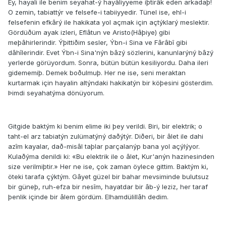
Ey, hayali ile benim seyahat-ý hayâliyyeme iþtirâk eden arkadaþ!
O zemin, tabiattýr ve felsefe-i tabiiyyedir. Tünel ise, ehl-i
felsefenin efkârý ile hakikata yol açmak için açtýklarý meslektir.
Gördüðüm ayak izleri, Eflâtun ve Aristo(Hâþiye) gibi
meþâhirlerindir. Ýþittiðim sesler, Ýbn-i Sina ve Fârâbî gibi
dâhîlerindir. Evet Ýbn-i Sina'nýn bâzý sözlerini, kanunlarýný bâzý
yerlerde görüyordum. Sonra, bütün bütün kesiliyordu. Daha ileri
gidememiþ. Demek boðulmuþ. Her ne ise, seni meraktan
kurtarmak için hayalin altýndaki hakikatýn bir köþesini gösterdim.
Þimdi seyahatýma dönüyorum.
Gitgide baktým ki benim elime iki þey verildi. Biri, bir elektrik; o
taht-el arz tabiatýn zulümatýný daðýtýr. Diðeri, bir âlet ile dahi
azîm kayalar, dað-misâl taþlar parçalanýp bana yol açýlýyor.
Kulaðýma denildi ki: «Bu elektrik ile o âlet, Kur'anýn hazinesinden
size verilmiþtir.» Her ne ise, çok zaman öylece gittim. Baktým ki,
öteki tarafa çýktým. Gâyet güzel bir bahar mevsiminde bulutsuz
bir güneþ, ruh-efza bir nesîm, hayatdar bir âb-ý leziz, her taraf
þenlik içinde bir âlem gördüm. Elhamdülillâh dedim.