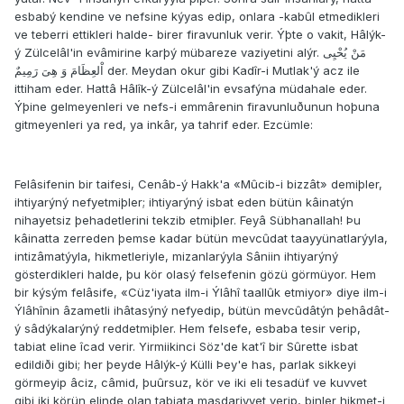
esbabý kendine ve nefsine kýyas edip, onlara -kabûl etmedikleri
ve teberri ettikleri halde- birer firavunluk verir. Ýþte o vakit, Hâlýk-
ý Zülcelâl'in evâmirine karþý mübareze vaziyetini alýr. مَنْ يُحْيِى
اْلعِظَامَ وَ هِىَ رَمِيمٌ der. Meydan okur gibi Kadîr-i Mutlak'ý acz ile
ittiham eder. Hattâ Hâlîk-ý Zülcelâl'in evsafýna müdahale eder.
Ýþine gelmeyenleri ve nefs-i emmârenin firavunluðunun hoþuna
gitmeyenleri ya red, ya inkâr, ya tahrif eder. Ezcümle:
Felâsifenin bir taifesi, Cenâb-ý Hakk'a «Mûcib-i bizzât» demiþler,
ihtiyarýný nefyetmiþler; ihtiyarýný isbat eden bütün kâinatýn
nihayetsiz þehadetlerini tekzib etmiþler. Feyâ Sübhanallah! Þu
kâinatta zerreden þemse kadar bütün mevcûdat taayyünatlarýyla,
intizâmatýyla, hikmetleriyle, mizanlarýyla Sâniin ihtiyarýný
gösterdikleri halde, þu kör olasý felsefenin gözü görmüyor. Hem
bir kýsým felâsife, «Cüz'iyata ilm-i Ýlâhî taallûk etmiyor» diye ilm-i
Ýlâhînin âzametli ihâtasýný nefyedip, bütün mevcûdâtýn þehâdât-
ý sâdýkalarýný reddetmiþler. Hem felsefe, esbaba tesir verip,
tabiat eline îcad verir. Yirmiikinci Söz'de kat'î bir Sûrette isbat
edildiði gibi; her þeyde Hâlýk-ý Külli Þey'e has, parlak sikkeyi
görmeyip âciz, câmid, þuûrsuz, kör ve iki eli tesadüf ve kuvvet
gibi iki körün elinde olan tabiata masdariyyet verip, binler hikmet-i