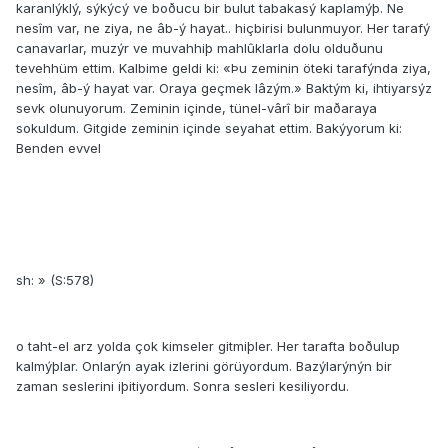
karanlýklý, sýkýcý ve boðucu bir bulut tabakasý kaplamýþ. Ne
nesîm var, ne ziya, ne âb-ý hayat.. hiçbirisi bulunmuyor. Her tarafý
canavarlar, muzýr ve muvahhiþ mahlûklarla dolu olduðunu
tevehhüm ettim. Kalbime geldi ki: «Þu zeminin öteki tarafýnda ziya,
nesîm, âb-ý hayat var. Oraya geçmek lâzým.» Baktým ki, ihtiyarsýz
sevk olunuyorum. Zeminin içinde, tünel-vârî bir maðaraya
sokuldum. Gitgide zeminin içinde seyahat ettim. Bakýyorum ki:
Benden evvel
sh: » (S:578)
o taht-el arz yolda çok kimseler gitmiþler. Her tarafta boðulup
kalmýþlar. Onlarýn ayak izlerini görüyordum. Bazýlarýnýn bir
zaman seslerini iþitiyordum. Sonra sesleri kesiliyordu.