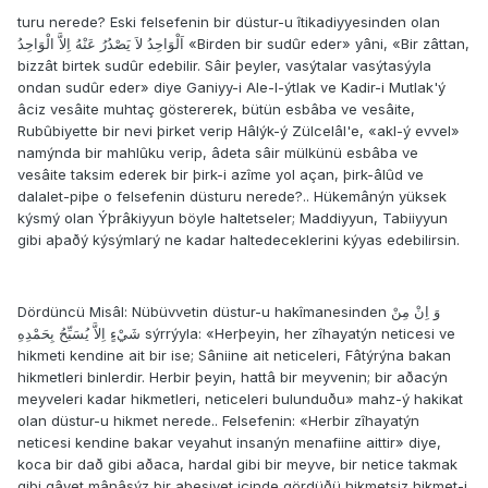
turu nerede? Eski felsefenin bir düstur-u îtikadiyyesinden olan
اَلْوَاحِدُ لاَ يَصْدُرُ عَنْهُ اِلاَّ الْوَاحِدُ «Birden bir sudûr eder» yâni, «Bir zâttan,
bizzât birtek sudûr edebilir. Sâir þeyler, vasýtalar vasýtasýyla
ondan sudûr eder» diye Ganiyy-i Ale-l-ýtlak ve Kadir-i Mutlak'ý
âciz vesâite muhtaç göstererek, bütün esbâba ve vesâite,
Rubûbiyette bir nevi þirket verip Hâlýk-ý Zülcelâl'e, «akl-ý evvel»
namýnda bir mahlûku verip, âdeta sâir mülkünü esbâba ve
vesâite taksim ederek bir þirk-i azîme yol açan, þirk-âlûd ve
dalalet-piþe o felsefenin düsturu nerede?.. Hükemânýn yüksek
kýsmý olan Ýþrâkiyyun böyle haltetseler; Maddiyyun, Tabiiyyun
gibi aþaðý kýsýmlarý ne kadar haltedeceklerini kýyas edebilirsin.
Dördüncü Misâl: Nübüvvetin düstur-u hakîmanesinden وَ اِنْ مِنْ
شَيْءٍ اِلاَّ يُسَبِّحُ بِحَمْدِهِ sýrrýyla: «Herþeyin, her zîhayatýn neticesi ve
hikmeti kendine ait bir ise; Sâniine ait neticeleri, Fâtýrýna bakan
hikmetleri binlerdir. Herbir þeyin, hattâ bir meyvenin; bir aðacýn
meyveleri kadar hikmetleri, neticeleri bulunduðu» mahz-ý hakikat
olan düstur-u hikmet nerede.. Felsefenin: «Herbir zîhayatýn
neticesi kendine bakar veyahut insanýn menafiine aittir» diye,
koca bir dað gibi aðaca, hardal gibi bir meyve, bir netice takmak
gibi gâyet mânâsýz bir abesiyet içinde gördüðü hikmetsiz hikmet-i