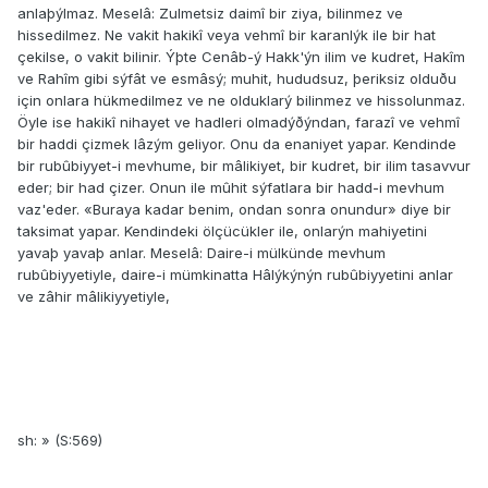
anlaþýlmaz. Meselâ: Zulmetsiz daimî bir ziya, bilinmez ve
hissedilmez. Ne vakit hakikî veya vehmî bir karanlýk ile bir hat
çekilse, o vakit bilinir. Ýþte Cenâb-ý Hakk'ýn ilim ve kudret, Hakîm
ve Rahîm gibi sýfât ve esmâsý; muhit, hududsuz, þeriksiz olduðu
için onlara hükmedilmez ve ne olduklarý bilinmez ve hissolunmaz.
Öyle ise hakikî nihayet ve hadleri olmadýðýndan, farazî ve vehmî
bir haddi çizmek lâzým geliyor. Onu da enaniyet yapar. Kendinde
bir rubûbiyyet-i mevhume, bir mâlikiyet, bir kudret, bir ilim tasavvur
eder; bir had çizer. Onun ile mûhit sýfatlara bir hadd-i mevhum
vaz'eder. «Buraya kadar benim, ondan sonra onundur» diye bir
taksimat yapar. Kendindeki ölçücükler ile, onlarýn mahiyetini
yavaþ yavaþ anlar. Meselâ: Daire-i mülkünde mevhum
rubûbiyyetiyle, daire-i mümkinatta Hâlýkýnýn rubûbiyyetini anlar
ve zâhir mâlikiyyetiyle,
sh: » (S:569)