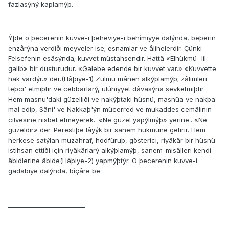
fazlasýný kaplamýþ.
Ýþte o þecerenin kuvve-i þeheviye-i behîmiyye dalýnda, beþerin
enzârýna verdiði meyveler ise; esnamlar ve âlihelerdir. Çünki
Felsefenin esâsýnda; kuvvet müstahsendir. Hattâ «Elhükmü- lil-
galib» bir düsturudur. «Galebe edende bir kuvvet var.» «Kuvvette
hak vardýr.» der.(Hâþiye-1) Zulmü mânen alkýþlamýþ; zâlimleri
teþci' etmiþtir ve cebbarlarý, ulûhiyyet dâvasýna sevketmiþtir.
Hem masnu'daki güzelliði ve nakýþtaki hüsnü, masnûa ve nakþa
mal edip, Sâni' ve Nakkaþ'ýn mücerred ve mukaddes cemâlinin
cilvesine nisbet etmeyerek.. «Ne güzel yapýlmýþ» yerine.. «Ne
güzeldir» der. Perestiþe lâyýk bir sanem hükmüne getirir. Hem
herkese satýlan müzahraf, hodfüruþ, gösterici, riyâkâr bir hüsnü
istihsan ettiði için riyâkârlarý alkýþlamýþ, sanem-misâlleri kendi
âbidlerine âbide(Hâþiye-2) yapmýþtýr. O þecerenin kuvve-i
gadabiye dalýnda, bîçâre be
_________________________