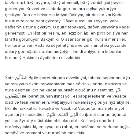
tarzlarda; bâzý tayyare, bâzý otomobil, bâzý zenbil gibi þeyler
görünüyor. Kuvvet ve istidada göre onlara atýlsa yukarýya
çekiliyor. Ben de birisine atladým. Baktým, bir dakika zarfýnda
bulutun fevkine beni çýkardý. Gâyet güzel, müzeyyen, yeþil
daðlarýn üstüne çýktým. O bulut tabakasý, daðýn yarýsýna kadar
gelmemiþti. En lâtif bir nesîm, en leziz bir âb, en þirin bir ziya her
tarafta görünüyor. Baktým ki: O asansörler gibi nuranî menziller,
her tarafta var. Hattâ iki seyahatýmda ve zeminin öteki yüzünde
onlarý görmüþtüm. anlamamýþtým. Þimdi anlýyorum ki þunlar,
Kur'an-ý Hakîm'in âyetlerinin cilveleridir.
Ýþte وَلاَ الضَّآلِّينَ ile iþaret olunan evvelki yol, tabiata saplananlarýn
ve tabiiyyun fikrini taþýyanlarýn mesleðidir ki; onda, hakikata ve
nura geçmek için ne kadar müþkilât olduðunu hissettiniz. غَيْرِ
الْمَغْضُوبِ ile iþaret olunan ikinci yol, esbabperestlerin ve vesaite
îcad ve tesir verenlerin, Meþâiyyun hükemâsý gibi; yalnýz akýl ile,
fikir ile hakikat-ül hakaika ve Vâcib-ül Vücud'un mârifetine yol
açanlarýn mesleðidir. اَلَّذِينَ اَنْعَمْتَ عَلَيْهِمْ ile iþaret olunan üçüncü
yol ise: Sýrat-ý müstakim ehli olan ehl-i Kur'anýn cadde-i
nurâniyyesidir ki, en kýsa, en rahat, en selâmet ve herkese açýk,
semâvî ve rahmanî ve nuranî bir meslektir.