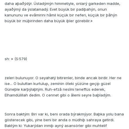
daha aþaðýdýr. Üstadýmýn himmetiyle, onlarý garkeden madde,
ayaðýmý da ýslatamadý. Evet büyük bir padiþahýn, onun
kanununu ve evâmirini hâmil küçük bir neferi, küçük bir þâhýn
büyük bir müþirinden daha büyük iþler görebilir.»
sh: » (S:579)
zeleri bulunuyor. O seyahatý bitirenler, binde ancak birdir. Her ne
ise... O buluttan kurtulup, zeminin öteki yüzüne geçip güzel
Güneþle karþýlaþtým. Ruh-efzâ nesîmi teneffüs ederek,
Elhamdülillah dedim. O cennet gibi o âlemi seyre baþladým.
Sonra baktým: Biri var ki, beni orada býrakmýyor. Baþka yolu bana
gösterecek gibi, yine beni bir anda o müdhiþ sahraya getirdi.
Baktým ki: Yukarýdan inmiþ ayný asansörler gibi muhtelif