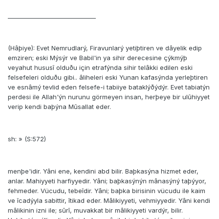
______________________________
(Hâþiye): Evet Nemrudlarý, Firavunlarý yetiþtiren ve dâyelik edip
emziren; eski Mýsýr ve Babil'in ya sihir derecesine çýkmýþ
veyahut hususî olduðu için etrafýnda sihir telâkki edilen eski
felsefeleri olduðu gibi.. âliheleri eski Yunan kafasýnda yerleþtiren
ve esnâmý tevlid eden felsefe-i tabiiye bataklýðýdýr. Evet tabiatýn
perdesi ile Allah'ýn nurunu görmeyen insan, herþeye bir ulûhiyyet
verip kendi baþýna Mûsallat eder.
sh: » (S:572)
menþe'idir. Yâni ene, kendini abd bilir. Baþkasýna hizmet eder,
anlar. Mahiyyeti harfiyyedir. Yâni; baþkasýnýn mânasýný taþýyor,
fehmeder. Vücudu, tebeîdir. Yâni; baþka birisinin vücudu ile kaim
ve îcadýyla sabittir, îtikad eder. Mâlikiyyeti, vehmiyyedir. Yâni kendi
mâlikinin izni ile; sûrî, muvakkat bir mâlikiyyeti vardýr, bilir.