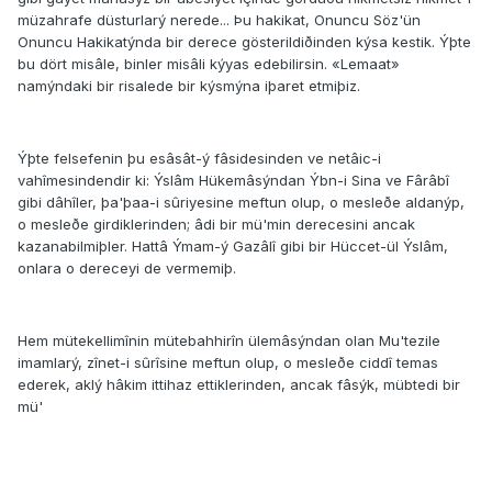
müzahrafe düsturlarý nerede... Þu hakikat, Onuncu Söz'ün
Onuncu Hakikatýnda bir derece gösterildiðinden kýsa kestik. Ýþte
bu dört misâle, binler misâli kýyas edebilirsin. «Lemaat»
namýndaki bir risalede bir kýsmýna iþaret etmiþiz.
Ýþte felsefenin þu esâsât-ý fâsidesinden ve netâic-i
vahîmesindendir ki: Ýslâm Hükemâsýndan Ýbn-i Sina ve Fârâbî
gibi dâhîler, þa'þaa-i sûriyesine meftun olup, o mesleðe aldanýp,
o mesleðe girdiklerinden; âdi bir mü'min derecesini ancak
kazanabilmiþler. Hattâ Ýmam-ý Gazâlî gibi bir Hüccet-ül Ýslâm,
onlara o dereceyi de vermemiþ.
Hem mütekellimînin mütebahhirîn ülemâsýndan olan Mu'tezile
imamlarý, zînet-i sûrîsine meftun olup, o mesleðe ciddî temas
ederek, aklý hâkim ittihaz ettiklerinden, ancak fâsýk, mübtedi bir
mü'