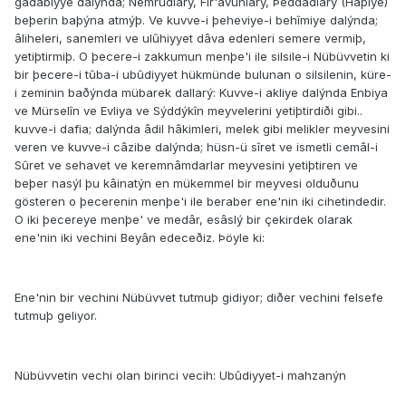
gadabiyye dalýnda; Nemrudlarý, Fir'avunlarý, Þeddadlarý (Hâþiye)
beþerin baþýna atmýþ. Ve kuvve-i þeheviye-i behîmiye dalýnda;
âliheleri, sanemleri ve ulûhiyyet dâva edenleri semere vermiþ,
yetiþtirmiþ. O þecere-i zakkumun menþe'i ile silsile-i Nübüvvetin ki
bir þecere-i tûba-i ubûdiyyet hükmünde bulunan o silsilenin, küre-
i zeminin baðýnda mübarek dallarý: Kuvve-i akliye dalýnda Enbiya
ve Mürselîn ve Evliya ve Sýddýkîn meyvelerini yetiþtirdiði gibi..
kuvve-i dafia; dalýnda âdil hâkimleri, melek gibi melikler meyvesini
veren ve kuvve-i câzibe dalýnda; hüsn-ü sîret ve ismetli cemâl-i
Sûret ve sehavet ve keremnâmdarlar meyvesini yetiþtiren ve
beþer nasýl þu kâinatýn en mükemmel bir meyvesi olduðunu
gösteren o þecerenin menþe'i ile beraber ene'nin iki cihetindedir.
O iki þecereye menþe' ve medâr, esâslý bir çekirdek olarak
ene'nin iki vechini Beyân edeceðiz. Þöyle ki:
Ene'nin bir vechini Nübüvvet tutmuþ gidiyor; diðer vechini felsefe
tutmuþ geliyor.
Nübüvvetin vechi olan birinci vecih: Ubûdiyyet-i mahzanýn