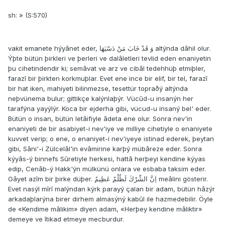
sh: » (S:570)
vakit emanete hýyânet eder, وَ قَدْ خَابَ مَنْ دَسّيَهَا altýnda dâhil olur.
Ýþte bütün þirkleri ve þerleri ve dalâletleri tevlid eden enaniyetin
þu cihetindendir ki; semâvat ve arz ve cibâl tedehhüþ etmiþler,
farazî bir þirkten korkmuþlar. Evet ene ince bir elif, bir tel, farazî
bir hat iken, mahiyeti bilinmezse, tesettür topraðý altýnda
neþvünema bulur; gittikçe kalýnlaþýr. Vücûd-u insanýn her
tarafýna yayýlýr. Koca bir ejderha gibi, vücud-u insaný bel' eder.
Bütün o insan, bütün letâifiyle âdeta ene olur. Sonra nev'in
enaniyeti de bir asabiyet-i nev'iye ve milliye cihetiyle o enaniyete
kuvvet verip; o ene, o enaniyet-i nev'iyeye istinad ederek, þeytan
gibi, Sâni'-i Zülcelâl'in evâmirine karþý mübâreze eder. Sonra
kýyâs-ý binnefs Sûretiyle herkesi, hattâ herþeyi kendine kýyas
edip, Cenâb-ý Hakk'ýn mülkünü onlara ve esbaba taksim eder.
Gâyet azîm bir þirke düþer. اِنَّ الشِّرْكَ لَظُلْمٌ عَظِيمٌ meâlini gösterir.
Evet nasýl mîrî malýndan kýrk parayý çalan bir adam, bütün hâzýr
arkadaþlarýna birer dirhem almasýný kabûl ile hazmedebilir. Öyle
de «Kendime mâlikim» diyen adam, «Herþey kendine mâliktir»
demeye ve îtikad etmeye mecburdur.