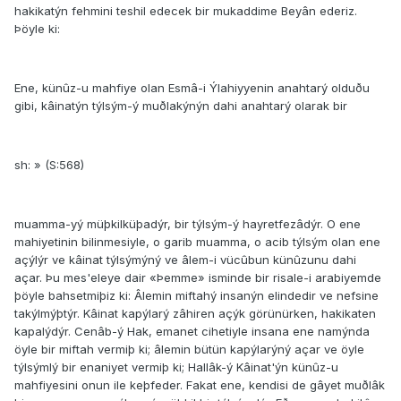
hakikatýn fehmini teshil edecek bir mukaddime Beyân ederiz.
Þöyle ki:
Ene, künûz-u mahfiye olan Esmâ-i Ýlahiyyenin anahtarý olduðu
gibi, kâinatýn týlsým-ý muðlakýnýn dahi anahtarý olarak bir
sh: » (S:568)
muamma-yý müþkilküþadýr, bir týlsým-ý hayretfezâdýr. O ene
mahiyetinin bilinmesiyle, o garib muamma, o acib týlsým olan ene
açýlýr ve kâinat týlsýmýný ve âlem-i vücûbun künûzunu dahi
açar. Þu mes'eleye dair «Þemme» isminde bir risale-i arabiyemde
þöyle bahsetmiþiz ki: Âlemin miftahý insanýn elindedir ve nefsine
takýlmýþtýr. Kâinat kapýlarý zâhiren açýk görünürken, hakikaten
kapalýdýr. Cenâb-ý Hak, emanet cihetiyle insana ene namýnda
öyle bir miftah vermiþ ki; âlemin bütün kapýlarýný açar ve öyle
týlsýmlý bir enaniyet vermiþ ki; Hallâk-ý Kâinat'ýn künûz-u
mahfiyesini onun ile keþfeder. Fakat ene, kendisi de gâyet muðlâk