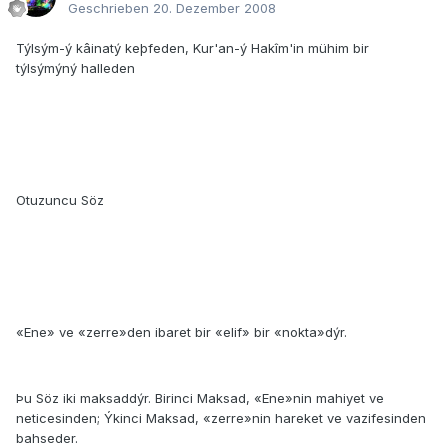
Geschrieben
20. Dezember 2008
Týlsým-ý kâinatý keþfeden, Kur'an-ý Hakîm'in mühim bir
týlsýmýný halleden
Otuzuncu Söz
«Ene» ve «zerre»den ibaret bir «elif» bir «nokta»dýr.
Þu Söz iki maksaddýr. Birinci Maksad, «Ene»nin mahiyet ve
neticesinden; Ýkinci Maksad, «zerre»nin hareket ve vazifesinden
bahseder.