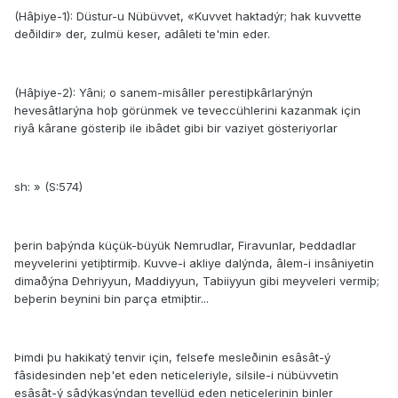
(Hâþiye-1): Düstur-u Nübüvvet, «Kuvvet haktadýr; hak kuvvette
deðildir» der, zulmü keser, adâleti te'min eder.
(Hâþiye-2): Yâni; o sanem-misâller perestiþkârlarýnýn
hevesâtlarýna hoþ görünmek ve teveccühlerini kazanmak için
riyâ kârane gösteriþ ile ibâdet gibi bir vaziyet gösteriyorlar
sh: » (S:574)
þerin baþýnda küçük-büyük Nemrudlar, Firavunlar, Þeddadlar
meyvelerini yetiþtirmiþ. Kuvve-i akliye dalýnda, âlem-i insâniyetin
dimaðýna Dehriyyun, Maddiyyun, Tabiiyyun gibi meyveleri vermiþ;
beþerin beynini bin parça etmiþtir...
Þimdi þu hakikatý tenvir için, felsefe mesleðinin esâsât-ý
fâsidesinden neþ'et eden neticeleriyle, silsile-i nübüvvetin
esâsât-ý sâdýkasýndan tevellüd eden neticelerinin binler