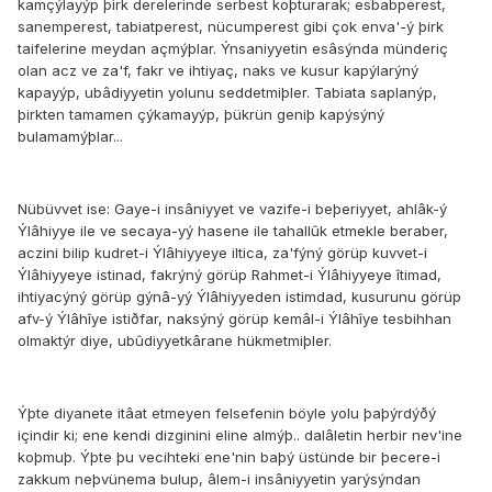
kamçýlayýp þirk derelerinde serbest koþturarak; esbabperest,
sanemperest, tabiatperest, nücumperest gibi çok enva'-ý þirk
taifelerine meydan açmýþlar. Ýnsaniyyetin esâsýnda münderiç
olan acz ve za'f, fakr ve ihtiyaç, naks ve kusur kapýlarýný
kapayýp, ubâdiyyetin yolunu seddetmiþler. Tabiata saplanýp,
þirkten tamamen çýkamayýp, þükrün geniþ kapýsýný
bulamamýþlar...
Nübüvvet ise: Gaye-i insâniyyet ve vazife-i beþeriyyet, ahlâk-ý
Ýlâhiyye ile ve secaya-yý hasene ile tahallûk etmekle beraber,
aczini bilip kudret-i Ýlâhiyyeye iltica, za'fýný görüp kuvvet-i
Ýlâhiyyeye istinad, fakrýný görüp Rahmet-i Ýlâhiyyeye îtimad,
ihtiyacýný görüp gýnâ-yý Ýlâhiyyeden istimdad, kusurunu görüp
afv-ý Ýlâhîye istiðfar, naksýný görüp kemâl-i Ýlâhîye tesbihhan
olmaktýr diye, ubûdiyyetkârane hükmetmiþler.
Ýþte diyanete itâat etmeyen felsefenin böyle yolu þaþýrdýðý
içindir ki; ene kendi dizginini eline almýþ.. dalâletin herbir nev'ine
koþmuþ. Ýþte þu vecihteki ene'nin baþý üstünde bir þecere-i
zakkum neþvünema bulup, âlem-i insâniyyetin yarýsýndan