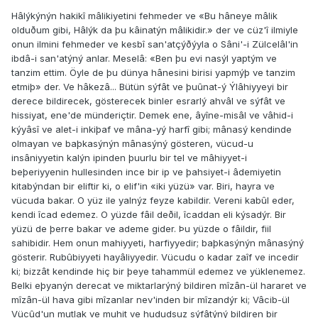
Hâlýkýnýn hakikî mâlikiyetini fehmeder ve «Bu hâneye mâlik
olduðum gibi, Hâlýk da þu kâinatýn mâlikidir.» der ve cüz'î ilmiyle
onun ilmini fehmeder ve kesbî san'atçýðýyla o Sâni'-i Zülcelâl'in
ibdâ-i san'atýný anlar. Meselâ: «Ben þu evi nasýl yaptým ve
tanzim ettim. Öyle de þu dünya hânesini birisi yapmýþ ve tanzim
etmiþ» der. Ve hâkezâ... Bütün sýfât ve þuûnat-ý Ýlâhiyyeyi bir
derece bildirecek, gösterecek binler esrarlý ahvâl ve sýfât ve
hissiyat, ene'de münderiçtir. Demek ene, âyîne-misâl ve vâhid-i
kýyâsî ve alet-i inkiþaf ve mâna-yý harfî gibi; mânasý kendinde
olmayan ve baþkasýnýn mânasýný gösteren, vücud-u
insâniyyetin kalýn ipinden þuurlu bir tel ve mâhiyyet-i
beþeriyyenin hullesinden ince bir ip ve þahsiyet-i âdemiyetin
kitabýndan bir eliftir ki, o elif'in «iki yüzü» var. Biri, hayra ve
vücuda bakar. O yüz ile yalnýz feyze kabildir. Vereni kabûl eder,
kendi îcad edemez. O yüzde fâil deðil, îcaddan eli kýsadýr. Bir
yüzü de þerre bakar ve ademe gider. Þu yüzde o fâildir, fiil
sahibidir. Hem onun mahiyyeti, harfiyyedir; baþkasýnýn mânasýný
gösterir. Rubûbiyyeti hayâliyyedir. Vücudu o kadar zaîf ve incedir
ki; bizzât kendinde hiç bir þeye tahammül edemez ve yüklenemez.
Belki eþyanýn derecat ve miktarlarýný bildiren mîzân-ül hararet ve
mîzân-ül hava gibi mîzanlar nev'inden bir mîzandýr ki; Vâcib-ül
Vücûd'un mutlak ve muhit ve hududsuz sýfâtýný bildiren bir