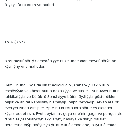
âliyeyi ifade eden ve herbiri
sh: » (S:577)
birer mektûbât-ý Samedâniyye hükmünde olan mevcûdâtýn bir
kýsmýný ona mal eder.
Hem Onuncu Söz'de isbat edildiði gibi, Cenâb-ý Hak bütün
esmâsýyla ve kâinat bütün hakaikýyla ve silsile-i Nübüvvet bütün
tahkikatýyla ve Kütüb-ü Semâviyye bütün âyâtýyla gösterdikleri
haþir ve âhiret kapýsýný bulmayýp, haþri nefyedip, ervahlara bir
ezeliyet isnad etmiþler. Ýþte bu hurafatlara sâir mes'elelerini
kýyas edebilirsin. Evet þeytanlar, güya ene'nin gaga ve pençesiyle
dinsiz feylesoflarýnýn akýllarýný havaya kaldýrýp dalâlet
derelerine atýp daðýtmýþtýr. Küçük âlemde ene, büyük âlemde