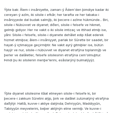
Ýþte bak: Âlem-i insâniyette, zaman-ý Âdem'den þimdiye kadar iki
cereyan-ý azîm, iki silsile-i efkâr; her tarafta ve her tabaka-i
insâniyyede dal budak salmýþ, iki þecere-i azîme hükmünde... Biri,
silsile-i Nübüvvet ve diyanet; diðeri, silsile-i felsefe ve hikmet,
gelmiþ gidiyor. Her ne vakit o iki silsile imtizaç ve ittihad etmiþ ise,
yâni: Silsile-i felsefe, silsile-i diyanete dehâlet edip itâat ederek
hizmet etmiþse; âlem-i insâniyyet, parlak bir Sûrette bir saadet, bir
hayat-ý içtimaiyye geçirmiþtir. Ne vakit ayrý gitmiþler ise, bütün
hayýr ve nur, silsile-i nübüvvet ve diyanet etrafýna toplanmýþ ve
þerler ve dalâletler, felsefe silsilesinin etrafýna cem'olmuþtur.
Þimdi þu iki silsilenin menþe'lerini, esâslarýný bulmalýyýz.
Ýþte diyanet silsilesine itâat etmeyen silsile-i felsefe ki, bir
þecere-i zakkum Sûretini alýp, þirk ve dalâlet zulümatýný etrafýna
daðýtýr. Hattâ, kuvve-i akliye dalýnda; Dehriyyûn, Maddiyyûn,
Tabiiyyûn meyvelerini, beþer aklýnýn eline vermiþ. Ve kuvve-i