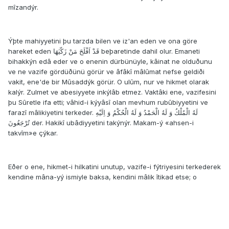
mîzandýr.
Ýþte mahiyyetini þu tarzda bilen ve iz'an eden ve ona göre
hareket eden قَدْ اَفْلَحَ مَنْ زَكّيَهَا beþaretinde dahil olur. Emaneti
bihakkýn edâ eder ve o enenin dürbünüyle, kâinat ne olduðunu
ve ne vazife gördüðünü görür ve âfâkî mâlûmat nefse geldiði
vakit, ene'de bir Mûsaddýk görür. O ulûm, nur ve hikmet olarak
kalýr. Zulmet ve abesiyyete inkýlâb etmez. Vaktâki ene, vazifesini
þu Sûretle ifa etti; vâhid-i kýyâsî olan mevhum rubûbiyyetini ve
farazî mâlikiyetini terkeder. لَهُ الْمُلْكُ وَ لَهُ الْحَمْدُ وَ لَهُ الْحُكْمُ وَ اِلَيْهِ
تُرْجَعُونَ der. Hakikî ubâdiyyetini takýnýr. Makam-ý «ahsen-i
takvîm»e çýkar.
Eðer o ene, hikmet-i hilkatini unutup, vazife-i fýtriyesini terkederek
kendine mâna-yý ismiyle baksa, kendini mâlik îtikad etse; o