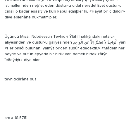
istimallerinden neþ'et eden düstur-u cidal nerede! Evet düstur-u
cidali o kadar esâslý ve küllî kabûl etmiþler ki, «Hayat bir cidaldir»
diye eblehâne hükmetmiþler.
Üçüncü Misâl: Nübüvvetin Tevhid-i Ýlâhî hakkýndaki netâic-i
âliyesinden ve düstur-u galiyesinden اَلْوَاحِدُ لاَ يَصْدُرُ اِلاَّ عَنِ الْوَاحِدِ yâni
«Her birliði bulunan, yalnýz birden sudûr edecektir.» «Mâdem her
þeyde ve bütün eþyada bir birlik var; demek birtek zâtýn
îcâdýdýr» diye olan
tevhidkârâne düs
sh: » (S:575)