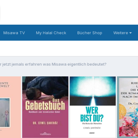
Misawa TV
My Halal Check
Bücher Shop
Weitere
r jetzt jemals erfahren was Misawa eigentlich bedeutet?