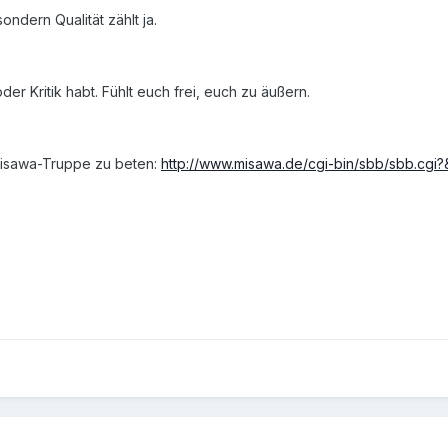
sondern Qualität zählt ja.
r Kritik habt. Fühlt euch frei, euch zu äußern.
 Misawa-Truppe zu beten:
http://www.misawa.de/cgi-bin/sbb/sbb.c