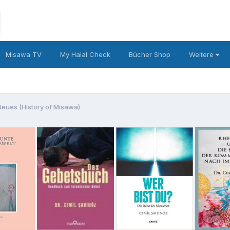
Misawa TV
My Halal Check
Bücher Shop
Weitere
eues (History of Misawa)