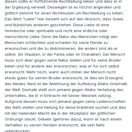
diesen sollte er fortführende Rechtleitung lieben und dass er in
der Ergebung verweilt. Deswegen ist es höchst angeraten und
göttlich belohnt für einen Nichtmuslim um Rechtleitung zu beten.
Das Wort "Liebe" hier bezieht sich auf den Wunsch, dass Gutes
und Nützliches anderen geschehen. Diese Liebe ist eine
himmlische oder spirituelle und nicht eine erdliche oder
menschliche Liebe. Denn die Natur des Menschen nötigt den
Menschen schlechtes und schaden für seine Feinde zu
erwünschen und die zu diskriminieren, die anders sind als er
selbst. (im Glauben, in der Farbe oder im Charakter). Der Mensch
muss sich aber gegen seine Natur stellen und für seine Brüder
beten und für andere das erwünschen, was er für sich selbst
erwünscht. Mehr noch, wann auch immer der Mensch nicht
etwas gutes für seinen Bruder erwünscht, ist dies ein Erzeugnis
des Neides. Neid ist die Ablehnung der Aufteilung Allahs innerhalb
der Welt. Deshalb stellt sich jemand gegen Allahs Verteilung des
Unterhaltes, die Er in Eintracht mit Seiner Weisheit vollzog.
Aufgrund dessen muss sich jemand gegen seine Leidenschaften
des Nafs stellen und Heilung für diese Krankheit suchen und dies
mit der heilenden Macht die in der Akzeptanz der göttlichen
Ordnungn steckt. Gebete (gehören dazu), worin er nach einem
Verhalten zu seinen Feinden erwünscht, die sein Nafs
unterdrücken.