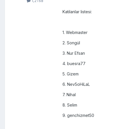
1,2Tsd
Katilanlar listesi:
1. Webmaster
2. Songül
3. Nur Efsan
4. buesra77
5. Gizem
6. Nev5oHiLaL
7. Nihal
8. Selim
9. genchizmet50