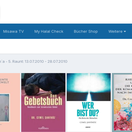
Misawa TV
My Halal Check
Bücher Shop
Weitere
m`a - 5. Raunt: 13.07.2010 - 28.07.2010