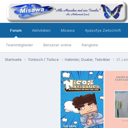
Forum
Aktivitäten
Misawa
Ayasofya Zeitschrift
Teammitglieder
Benutzer online
Rangliste
Startseite
Türkisch / Türkce
Hatimler, Dualar, Tebrikler
21. Le