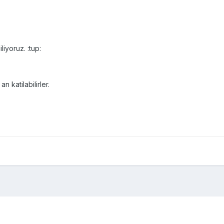
liyoruz. :tup:
n katilabilirler.