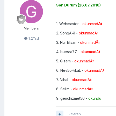
Son Durum (26.07.2010)
1. Webmaster -
okunmadÄ±
Members
2. SongÃ¼l -
okunmadÄ±
1,2Tsd
3. Nur Efsan -
okunmadÄ±
4. buesra77 -
okunmadÄ±
5. Gizem -
okunmadÄ±
6. Nev5oHiLaL -
okunmadÄ±
7. Nihal -
okunmadÄ±
8. Selim -
okunmadÄ±
9. genchizmet50 -
okundu
Zitieren