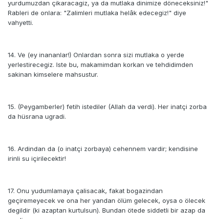
yurdumuzdan çikaracagiz, ya da mutlaka dinimize döneceksiniz!"
Rableri de onlara: "Zalimleri mutlaka helâk edecegiz!" diye
vahyetti.
14. Ve (ey inananlar!) Onlardan sonra sizi mutlaka o yerde
yerlestirecegiz. Iste bu, makamimdan korkan ve tehdidimden
sakinan kimselere mahsustur.
15. (Peygamberler) fetih istediler (Allah da verdi). Her inatçi zorba
da hüsrana ugradi.
16. Ardindan da (o inatçi zorbaya) cehennem vardir; kendisine
irinli su içirilecektir!
17. Onu yudumlamaya çalisacak, fakat bogazindan
geçiremeyecek ve ona her yandan ölüm gelecek, oysa o ölecek
degildir (ki azaptan kurtulsun). Bundan ötede siddetli bir azap da