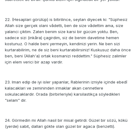
22. (Hesaplari görülüp) is bitirilince, seytan diyecek ki: "Süphesiz
Allah size gerçek olani vâdetti, ben de size vâdettim ama, size
yalanci çiktim. Zaten benim size karsi bir gücüm yoktu. Ben,
sadece sizi (inkâra) çagirdim, siz de benim davetime hemen
kostunuz. O halde beni yermeyin, kendinizi yerin. Ne ben sizi
kurtarabilirim, ne de siz beni kurtarabilirsiniz! Kuskusuz daha önce
ben, beni (Allah'a) ortak kosmanizi reddettim." Süphesiz zalimler
için elem verici bir azap vardir.
23. Iman edip de iyi isler yapanlar, Rablerinin izniyle içinde ebedî
kalacaklari ve zemininden irmaklar akan cennetlere
sokulacaklardir. Orada (birbirleriyle) karsilastikça söyledikleri
"selam" dir.
24. Görmedin mi Allah nasil bir misal getirdi: Güzel bir sözü, kökü
(yerde) sabit, dallari gökte olan güzel bir agaca (benzetti).