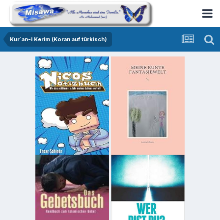
Kur´an-i Kerim (Koran auf türkisch)