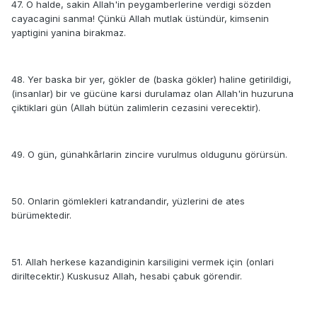
47. O halde, sakin Allah'in peygamberlerine verdigi sözden
cayacagini sanma! Çünkü Allah mutlak üstündür, kimsenin
yaptigini yanina birakmaz.
48. Yer baska bir yer, gökler de (baska gökler) haline getirildigi,
(insanlar) bir ve gücüne karsi durulamaz olan Allah'in huzuruna
çiktiklari gün (Allah bütün zalimlerin cezasini verecektir).
49. O gün, günahkârlarin zincire vurulmus oldugunu görürsün.
50. Onlarin gömlekleri katrandandir, yüzlerini de ates
bürümektedir.
51. Allah herkese kazandiginin karsiligini vermek için (onlari
diriltecektir.) Kuskusuz Allah, hesabi çabuk görendir.