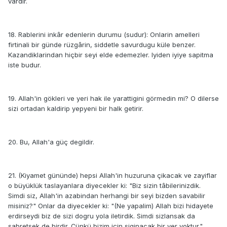
vardir.
18. Rablerini inkâr edenlerin durumu (sudur): Onlarin amelleri
firtinali bir günde rüzgârin, siddetle savurdugu küle benzer.
Kazandiklarindan hiçbir seyi elde edemezler. Iyiden iyiye sapitma
iste budur.
19. Allah'in gökleri ve yeri hak ile yarattigini görmedin mi? O dilerse
sizi ortadan kaldirip yepyeni bir halk getirir.
20. Bu, Allah'a güç degildir.
21. (Kiyamet gününde) hepsi Allah'in huzuruna çikacak ve zayiflar
o büyüklük taslayanlara diyecekler ki: "Biz sizin tâbilerinizdik.
Simdi siz, Allah'in azabindan herhangi bir seyi bizden savabilir
misiniz?" Onlar da diyecekler ki: "(Ne yapalim) Allah bizi hidayete
erdirseydi biz de sizi dogru yola iletirdik. Simdi sizlansak da
sabretsek de birdir. Çünkü bizim için siginacak bir yer yoktur."