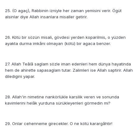
25. (O agaç), Rabbinin izniyle her zaman yemisini verir. Ögüt
alsinlar diye Allah insanlara misaller getirir.
26. Kötü bir sözün misali, gövdesi yerden koparilmis, o yüzden
ayakta durma imkâni olmayan (kötü) bir agaca benzer.
27. Allah Teâlâ saglam sözle iman edenleri hem dünya hayatinda
hem de ahirette sapasaglam tutar. Zalimleri ise Allah saptirir. Allah
diledigini yapar.
28. Allah'in nimetine nankörlükle karsilik veren ve sonunda
kavimlerini helâk yurduna sürükleyenleri görmedin mi?
29. Onlar cehenneme girecekler. O ne kötü karargâhtir!