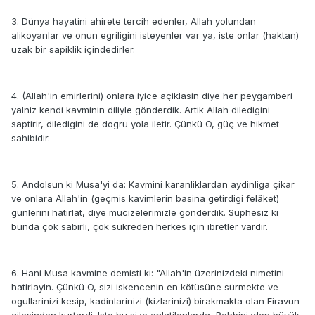
3. Dünya hayatini ahirete tercih edenler, Allah yolundan
alikoyanlar ve onun egriligini isteyenler var ya, iste onlar (haktan)
uzak bir sapiklik içindedirler.
4. (Allah'in emirlerini) onlara iyice açiklasin diye her peygamberi
yalniz kendi kavminin diliyle gönderdik. Artik Allah diledigini
saptirir, diledigini de dogru yola iletir. Çünkü O, güç ve hikmet
sahibidir.
5. Andolsun ki Musa'yi da: Kavmini karanliklardan aydinliga çikar
ve onlara Allah'in (geçmis kavimlerin basina getirdigi felâket)
günlerini hatirlat, diye mucizelerimizle gönderdik. Süphesiz ki
bunda çok sabirli, çok sükreden herkes için ibretler vardir.
6. Hani Musa kavmine demisti ki: "Allah'in üzerinizdeki nimetini
hatirlayin. Çünkü O, sizi iskencenin en kötüsüne sürmekte ve
ogullarinizi kesip, kadinlarinizi (kizlarinizi) birakmakta olan Firavun