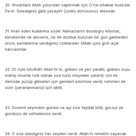
30. (Insanlari) Allah yolundan saptirmak için O'na ortaklar kostular.
De ki: (Istediginiz gibi) yasayin! Çünkü dönüsünüz atesedir.
31. Iman eden kullarima söyle: Namazlarini dosdogru kilsinlar,
kendisinde ne alisveris, ne de dostluk bulunan bir gün gelmeden
önce, kendilerine verdigimiz riziklardan (Allah için) gizli-açik
harcasinlar.
32. (O öyle lütufkâr) Allah'tir ki, gökleri ve yeri yaratti, gökten suyu
indirip onunla rizik olarak size türlü meyveler çikardi; izni ile
denizde yüzüp gitmeleri için gemileri emrinize verdi; nehirleri de
sizin (yararlanmaniz) için akitti.
33. Düzenli seyreden günesi ve ayi size faydali kildi; geceyi ve
gündüzü de istifadenize verdi.
34. O size istediginiz her seyden verdi. Allah'in nimetini sayacak