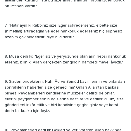
ailesinden kurtardi. Iste bu size anlatilanlarda, Rabbinizden büyük
bir imtihan vardir."
7. "Hatirlayin ki Rabbiniz size: Eger sükrederseniz, elbette size
(nimetimi) artiracagim ve eger nankörlük ederseniz hiç süphesiz
azabim çok siddetlidir! diye bildirmisti."
8. Musa dedi ki: "Eger siz ve yeryüzünde olanlarin hepsi nankörlük
etseniz, bilin ki Allah gerçekten zengindir, hamdedilmeye lâyiktir."
9. Sizden öncekilerin, Nuh, Âd ve Semûd kavimlerinin ve onlardan
sonrakilerin haberleri size gelmedi mi? Onlari Allah'tan baskasi
bilmez. Peygamberleri kendilerine mucizeler getirdi de onlar,
ellerini peygamberlerinin agizlarina bastilar ve dediler ki: Biz, size
gönderileni inkâr ettik ve bizi kendisine çagirdiginiz seye karsi
derin bir kusku içindeyiz.
10. Peygamberleri dedi ki: Gökleri ve yeri yaratan Allah hakkinda