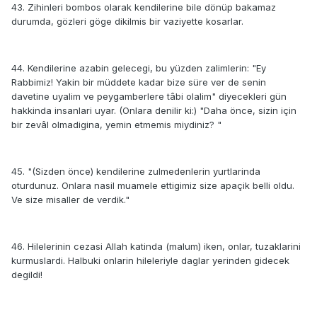
43. Zihinleri bombos olarak kendilerine bile dönüp bakamaz
durumda, gözleri göge dikilmis bir vaziyette kosarlar.
44. Kendilerine azabin gelecegi, bu yüzden zalimlerin: "Ey
Rabbimiz! Yakin bir müddete kadar bize süre ver de senin
davetine uyalim ve peygamberlere tâbi olalim" diyecekleri gün
hakkinda insanlari uyar. (Onlara denilir ki:) "Daha önce, sizin için
bir zevâl olmadigina, yemin etmemis miydiniz? "
45. "(Sizden önce) kendilerine zulmedenlerin yurtlarinda
oturdunuz. Onlara nasil muamele ettigimiz size apaçik belli oldu.
Ve size misaller de verdik."
46. Hilelerinin cezasi Allah katinda (malum) iken, onlar, tuzaklarini
kurmuslardi. Halbuki onlarin hileleriyle daglar yerinden gidecek
degildi!