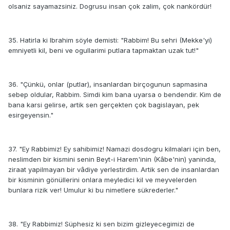
olsaniz sayamazsiniz. Dogrusu insan çok zalim, çok nankördür!
35. Hatirla ki Ibrahim söyle demisti: "Rabbim! Bu sehri (Mekke'yi)
emniyetli kil, beni ve ogullarimi putlara tapmaktan uzak tut!"
36. "Çünkü, onlar (putlar), insanlardan birçogunun sapmasina
sebep oldular, Rabbim. Simdi kim bana uyarsa o bendendir. Kim de
bana karsi gelirse, artik sen gerçekten çok bagislayan, pek
esirgeyensin."
37. "Ey Rabbimiz! Ey sahibimiz! Namazi dosdogru kilmalari için ben,
neslimden bir kismini senin Beyt-i Harem'inin (Kâbe'nin) yaninda,
ziraat yapilmayan bir vâdiye yerlestirdim. Artik sen de insanlardan
bir kisminin gönüllerini onlara meyledici kil ve meyvelerden
bunlara rizik ver! Umulur ki bu nimetlere sükrederler."
38. "Ey Rabbimiz! Süphesiz ki sen bizim gizleyecegimizi de