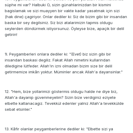
süphe mi var? Halbuki O, sizin günahlarinizdan bir kismini
bagislamak ve sizi muayyen bir vakte kadar yasatmak için sizi
(hak dine) çagiriyor. Onlar dediler ki: Siz de bizim gibi bir insandan
baska bir sey degilsiniz. Siz bizi atalarimizin tapmis oldugu
seylerden döndürmek istiyorsunuz. Öyleyse bize, apaçik bir delil
getirin!
1l. Peygamberleri onlara dediler ki: "(Evet) biz sizin gibi bir
insandan baskasi degiliz. Fakat Allah nimetini kullarindan
diledigine lütfeder. Allah'in izni olmadan bizim size bir delil
getirmemize imkân yoktur. Müminler ancak Allah'a dayansinlar."
12. "Hem, bize yollarimizi göstermis oldugu halde ne diye biz,
Allah'a dayanip güvenmeyelim? Sizin bize verdiginiz eziyete
elbette katlanacagiz. Tevekkül edenler yalniz Allah'a tevekkülde
sebat etsinler."
13. Kâfir olanlar peygamberlerine dediler ki: "Elbette sizi ya