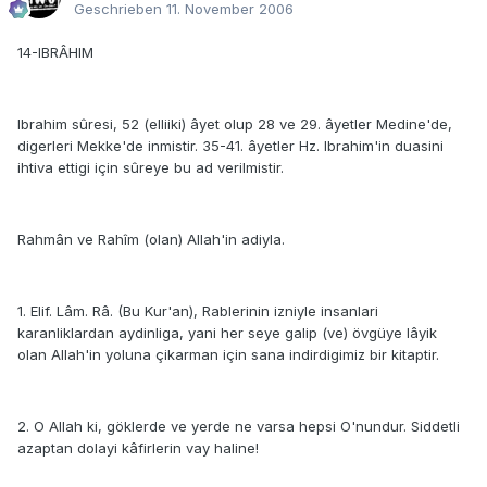
Geschrieben
11. November 2006
14-IBRÂHIM
Ibrahim sûresi, 52 (elliiki) âyet olup 28 ve 29. âyetler Medine'de,
digerleri Mekke'de inmistir. 35-41. âyetler Hz. Ibrahim'in duasini
ihtiva ettigi için sûreye bu ad verilmistir.
Rahmân ve Rahîm (olan) Allah'in adiyla.
1. Elif. Lâm. Râ. (Bu Kur'an), Rablerinin izniyle insanlari
karanliklardan aydinliga, yani her seye galip (ve) övgüye lâyik
olan Allah'in yoluna çikarman için sana indirdigimiz bir kitaptir.
2. O Allah ki, göklerde ve yerde ne varsa hepsi O'nundur. Siddetli
azaptan dolayi kâfirlerin vay haline!