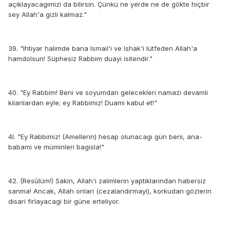
açiklayacagimizi da bilirsin. Çünkü ne yerde ne de gökte hiçbir
sey Allah'a gizli kalmaz."
39. "Ihtiyar halimde bana Ismail'i ve Ishak'i lütfeden Allah'a
hamdolsun! Süphesiz Rabbim duayi isitendir."
40. "Ey Rabbim! Beni ve soyumdan gelecekleri namazi devamli
kilanlardan eyle; ey Rabbimiz! Duami kabul et!"
4l. "Ey Rabbimiz! (Amellerin) hesap olunacagi gün beni, ana-
babami ve müminleri bagisla!"
42. (Resûlüm!) Sakin, Allah'i zalimlerin yaptiklarindan habersiz
sanma! Ancak, Allah onlari (cezalandirmayi), korkudan gözlerin
disari firlayacagi bir güne erteliyor.