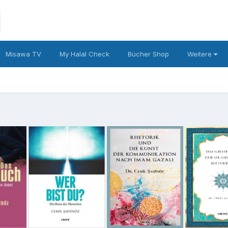
Misawa TV
My Halal Check
Bücher Shop
Weitere