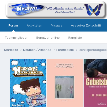
Forum
Aktivitäten
Misawa
Ayasofya Zeitschrift
Teammitglieder
Benutzer online
Rangliste
Startseite
Deutsch / Almanca
Forenspiele
Denksportaufgabe