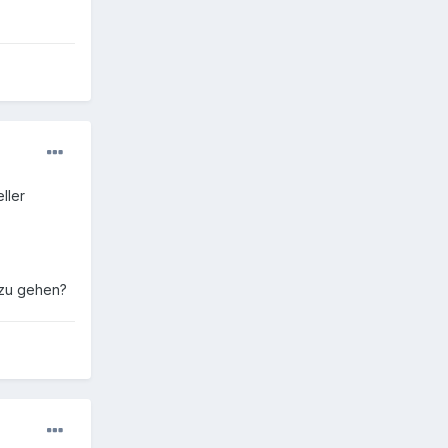
ller
r zu gehen?