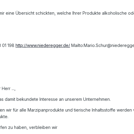
ir eine Übersicht schickten, welche Ihrer Produkte alkoholische oder
3 01 198
http://www.niederegger.de/
Mailto:Mario.Schur@niederegge
Herr ...,
das damit bekundete Interesse an unserem Unternehmen.
n wir für alle Marzipanprodukte und tierische Inhaltsstoffe werden v
ukte.
lfen zu haben, verbleiben wir