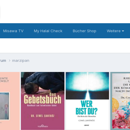
Misawa TV
My Halal Check
Bücher Shop
Weitere
orum
marzipan