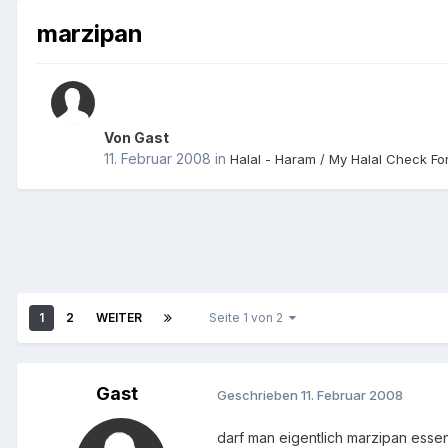
marzipan
Von Gast
11. Februar 2008
in
Halal - Haram / My Halal Check F
1
2
WEITER
Seite 1 von 2
Gast
Geschrieben
11. Februar 2008
darf man eigentlich marzipan esse