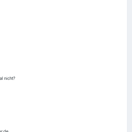
l nicht?
r.de