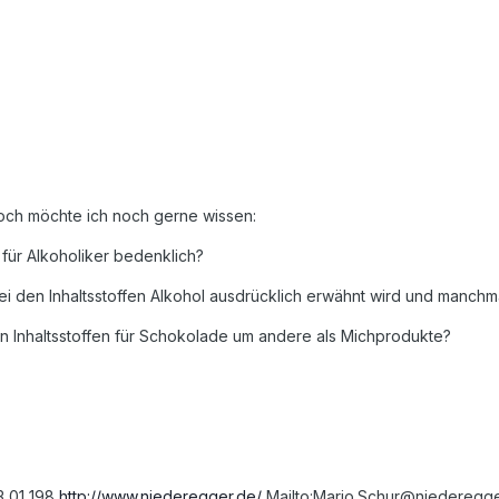
noch möchte ich noch gerne wissen:
 für Alkoholiker bedenklich?
i den Inhaltsstoffen Alkohol ausdrücklich erwähnt wird und manchma
hen Inhaltsstoffen für Schokolade um andere als Michprodukte?
3 01 198
http://www.niederegger.de/
Mailto:Mario.Schur@niederegge