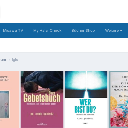
Misawa TV
My Halal Check
Bücher Shop
Weitere
orum
Iglo