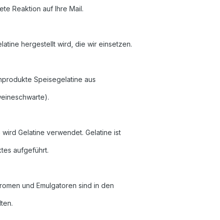
ete Reaktion auf Ihre Mail.
tine hergestellt wird, die wir einsetzen.
chprodukte Speisegelatine aus
eineschwarte).
e
wird Gelatine verwendet. Gelatine ist
ktes aufgeführt.
Aromen und Emulgatoren sind in den
lten.